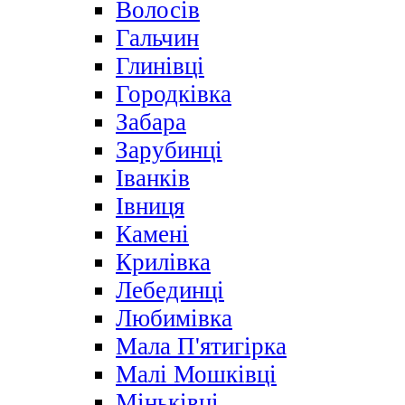
Волосів
Гальчин
Глинівці
Городківка
Забара
Зарубинці
Іванків
Івниця
Камені
Крилівка
Лебединці
Любимівка
Мала П'ятигірка
Малі Мошківці
Міньківці