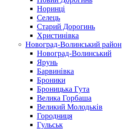
Норинці
Селець
Старий Дорогинь
Христинівка
Новоград-Волинський район
Новоград-Волинський
Ярунь
Барвинівка
Броники
Броницька Гута
Велика Горбаша
Великий Молодьків
Городниця
Гульськ