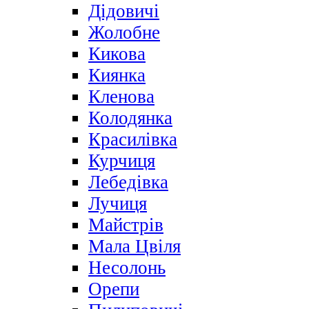
Дідовичі
Жолобне
Кикова
Киянка
Кленова
Колодянка
Красилівка
Курчиця
Лебедівка
Лучиця
Майстрів
Мала Цвіля
Несолонь
Орепи