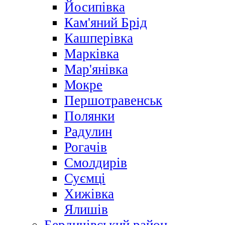
Йосипівка
Кам'яний Брід
Кашперівка
Марківка
Мар'янівка
Мокре
Першотравенськ
Полянки
Радулин
Рогачів
Смолдирів
Суємці
Хижівка
Ялишів