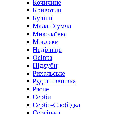
Кочичине
Кривотин
Куліші
Мала Глумча
Миколаївка
Мокляки
Неділище
Осівка
Підлуби
Рихальське
Рудня-Іванівка
Рясне
Серби
Сербо-Слобідка
Сергіївка