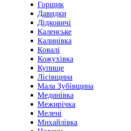
Горщик
Давидки
Дідковичі
Каленське
Калинівка
Ковалі
Кожухівка
Купище
Лісівщина
Мала Зубівщина
Мединівка
Межирічка
Мелені
Михайлівка