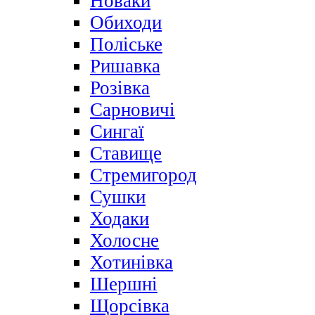
Новаки
Обиходи
Поліське
Ришавка
Розівка
Сарновичі
Сингаї
Ставище
Стремигород
Сушки
Ходаки
Холосне
Хотинівка
Шершні
Щорсівка