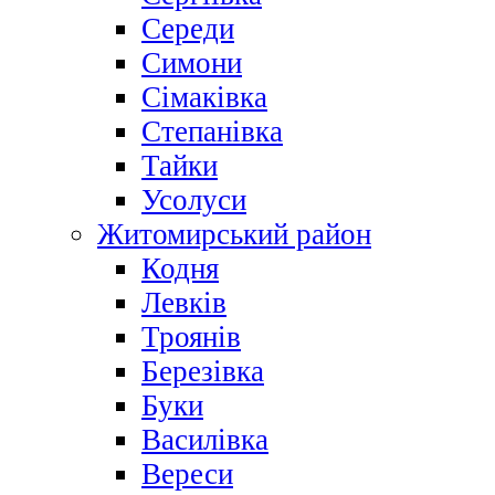
Середи
Симони
Сімаківка
Степанівка
Тайки
Усолуси
Житомирський район
Кодня
Левків
Троянів
Березівка
Буки
Василівка
Вереси