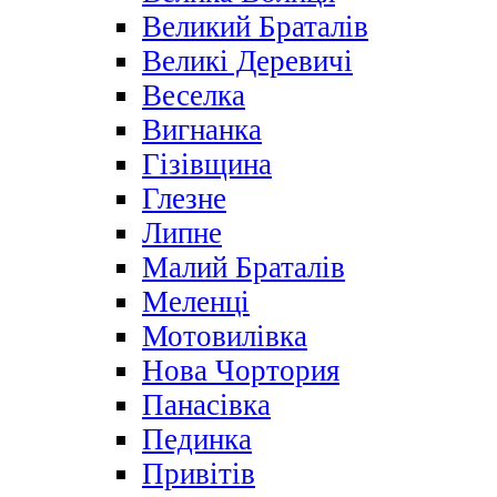
Великий Браталів
Великі Деревичі
Веселка
Вигнанка
Гізівщина
Глезне
Липне
Малий Браталів
Меленці
Мотовилівка
Нова Чортория
Панасівка
Пединка
Привітів