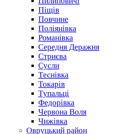
Пилиповичі
Піщів
Повчине
Поліянівка
Романівка
Середня Деражня
Стриєва
Сусли
Теснівка
Токарів
Тупальці
Федорівка
Червона Воля
Чижівка
Овруцький район