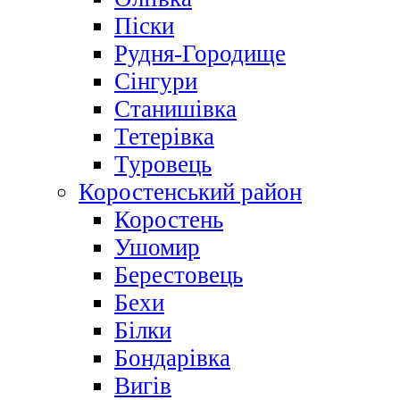
Піски
Рудня-Городище
Сінгури
Станишівка
Тетерівка
Туровець
Коростенський район
Коростень
Ушомир
Берестовець
Бехи
Білки
Бондарівка
Вигів