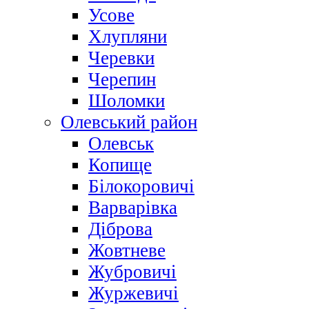
Усове
Хлупляни
Черевки
Черепин
Шоломки
Олевський район
Олевськ
Копище
Білокоровичі
Варварівка
Діброва
Жовтневе
Жубровичі
Журжевичі