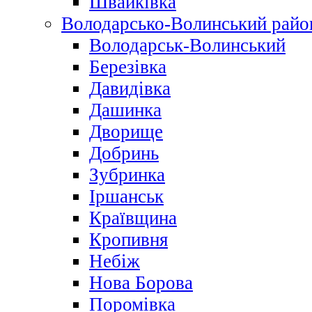
Швайківка
Володарсько-Волинський райо
Володарськ-Волинський
Березівка
Давидівка
Дашинка
Дворище
Добринь
Зубринка
Іршанськ
Краївщина
Кропивня
Небіж
Нова Борова
Поромівка