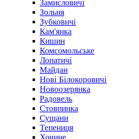
Замисловичі
Зольня
Зубковичі
Кам'янка
Кишин
Комсомольське
Лопатичі
Майдан
Нові Білокоровичі
Новоозерянка
Радовель
Стовпинка
Сущани
Тепениця
Хочине