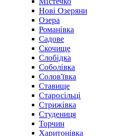
Містечко
Нові Озеряни
Озера
Романівка
Садове
Скочище
Слобідка
Соболівка
Солов'ївка
Ставище
Старосільці
Стрижівка
Студениця
Торчин
Харитонівка