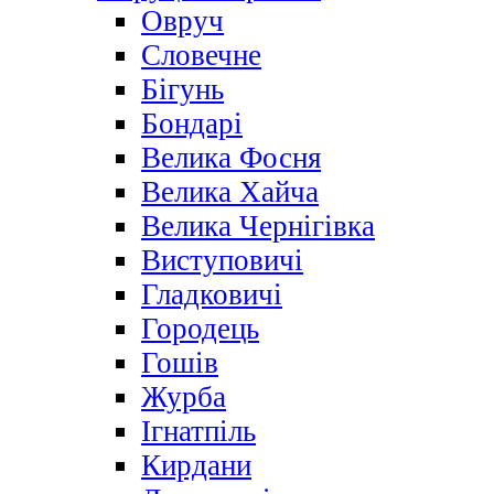
Овруч
Словечне
Бігунь
Бондарі
Велика Фосня
Велика Хайча
Велика Чернігівка
Виступовичі
Гладковичі
Городець
Гошів
Журба
Ігнатпіль
Кирдани