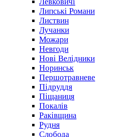
Левковичі
Липські Романи
Листвин
Лучанки
Можари
Невгоди
Нові Велідники
Норинськ
Першотравневе
Підруддя
Піщаниця
Покалів
Раківщина
Рудня
Слобода