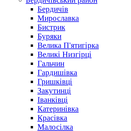
Бердичівський район
Бердичів
Мирославка
Бистрик
Буряки
Велика П'ятигірка
Великі Низгірці
Гальчин
Гардишівка
Гришківці
Закутинці
Іванківці
Катеринівка
Красівка
Малосілка