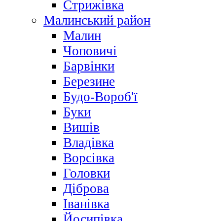
Стрижівка
Малинський район
Малин
Чоповичі
Барвінки
Березине
Будо-Вороб'ї
Буки
Вишів
Владівка
Ворсівка
Головки
Діброва
Іванівка
Йосипівка