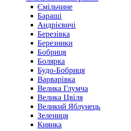
Ємільчине
Бараші
Андрієвичі
Березівка
Березники
Бобриця
Болярка
Будо-Бобриця
Варварівка
Велика Глумча
Велика Цвіля
Великий Яблунець
Зелениця
Киянка