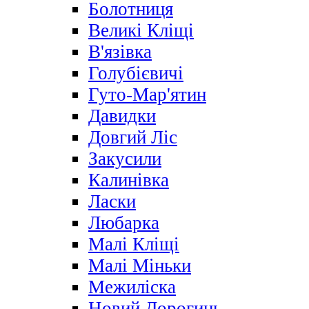
Болотниця
Великі Кліщі
В'язівка
Голубієвичі
Гуто-Мар'ятин
Давидки
Довгий Ліс
Закусили
Калинівка
Ласки
Любарка
Малі Кліщі
Малі Міньки
Межиліска
Новий Дорогинь