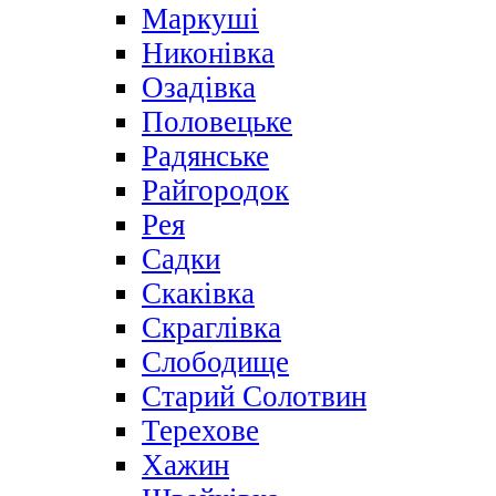
Маркуші
Никонівка
Озадівка
Половецьке
Радянське
Райгородок
Рея
Садки
Скаківка
Скраглівка
Слободище
Старий Солотвин
Терехове
Хажин