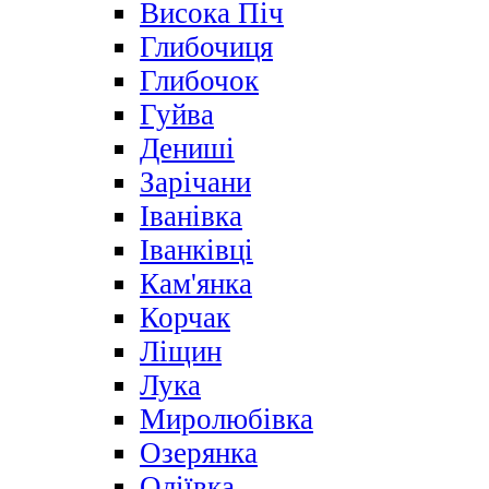
Висока Піч
Глибочиця
Глибочок
Гуйва
Дениші
Зарічани
Іванівка
Іванківці
Кам'янка
Корчак
Ліщин
Лука
Миролюбівка
Озерянка
Оліївка