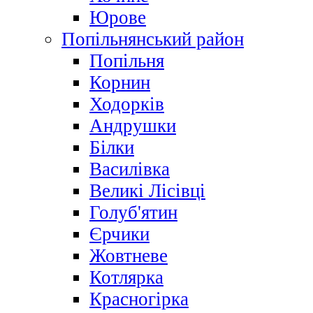
Юрове
Попільнянський район
Попільня
Корнин
Ходорків
Андрушки
Білки
Василівка
Великі Лісівці
Голуб'ятин
Єрчики
Жовтневе
Котлярка
Красногірка