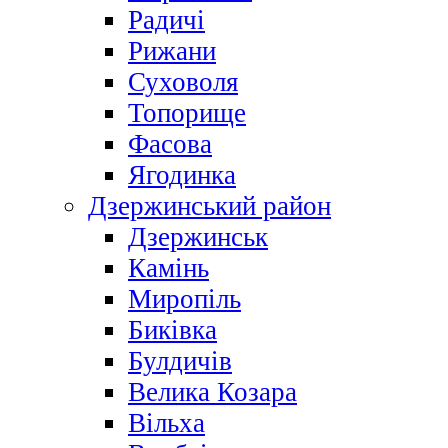
Радичі
Рижани
Суховоля
Топорище
Фасова
Ягодинка
Дзержинський район
Дзержинськ
Камінь
Миропіль
Биківка
Булдичів
Велика Козара
Вільха