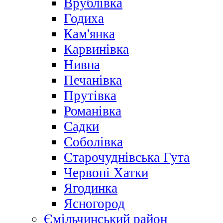
Врублівка
Годиха
Кам'янка
Карвинівка
Нивна
Печанівка
Прутівка
Романівка
Садки
Соболівка
Старочуднівська Гута
Червоні Хатки
Ягодинка
Ясногород
Ємільчинський район