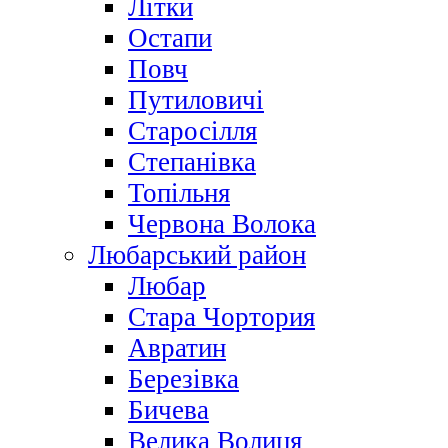
Літки
Остапи
Повч
Путиловичі
Старосілля
Степанівка
Топільня
Червона Волока
Любарський район
Любар
Стара Чортория
Авратин
Березівка
Бичева
Велика Волиця