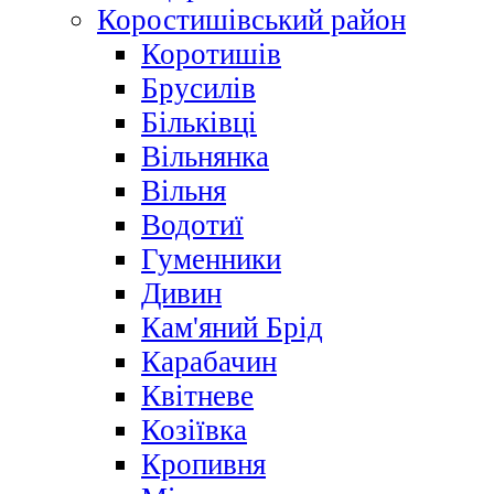
Коростишівський район
Коротишів
Брусилів
Більківці
Вільнянка
Вільня
Водотиї
Гуменники
Дивин
Кам'яний Брід
Карабачин
Квітневе
Козіївка
Кропивня