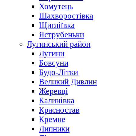
Хомутець
Шахворостівка
Щигліївка
Яструбеньки
Лугинський район
Лугини
Бовсуни
Будо-Літки
Великий Дивлин
Жеревці
Калинівка
Красностав
Кремне
Липники