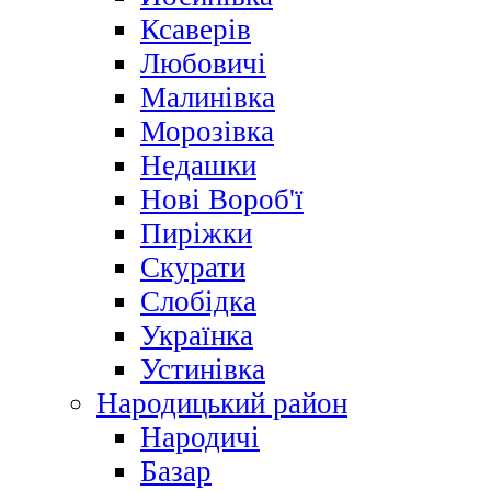
Ксаверів
Любовичі
Малинівка
Морозівка
Недашки
Нові Вороб'ї
Пиріжки
Скурати
Слобідка
Українка
Устинівка
Народицький район
Народичі
Базар