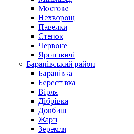
Мостове
Нехворощ
Павелки
Степок
Червоне
Яроповичі
Баранівський район
Баранівка
Берестівка
Вірля
Дібрівка
Довбиш
Жари
Зеремля