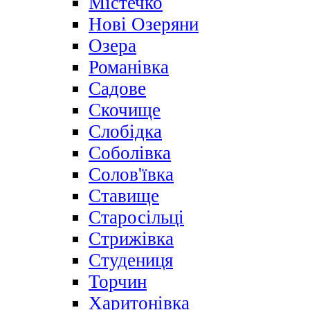
Містечко
Нові Озеряни
Озера
Романівка
Садове
Скочище
Слобідка
Соболівка
Солов'ївка
Ставище
Старосільці
Стрижівка
Студениця
Торчин
Харитонівка