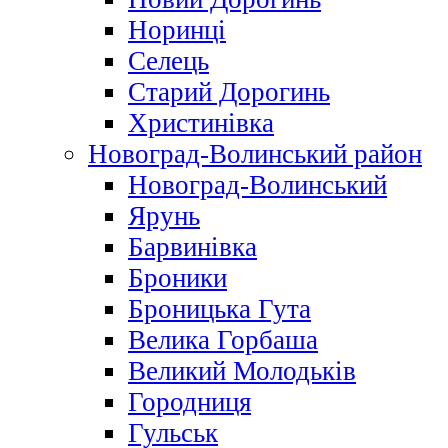
Норинці
Селець
Старий Дорогинь
Христинівка
Новоград-Волинський район
Новоград-Волинський
Ярунь
Барвинівка
Броники
Броницька Гута
Велика Горбаша
Великий Молодьків
Городниця
Гульськ