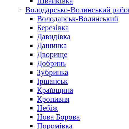
Швайківка
Володарсько-Волинський райо
Володарськ-Волинський
Березівка
Давидівка
Дашинка
Дворище
Добринь
Зубринка
Іршанськ
Краївщина
Кропивня
Небіж
Нова Борова
Поромівка