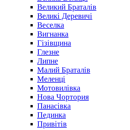
Великий Браталів
Великі Деревичі
Веселка
Вигнанка
Гізівщина
Глезне
Липне
Малий Браталів
Меленці
Мотовилівка
Нова Чортория
Панасівка
Пединка
Привітів