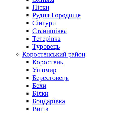
Піски
Рудня-Городище
Сінгури
Станишівка
Тетерівка
Туровець
Коростенський район
Коростень
Ушомир
Берестовець
Бехи
Білки
Бондарівка
Вигів