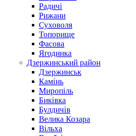
Радичі
Рижани
Суховоля
Топорище
Фасова
Ягодинка
Дзержинський район
Дзержинськ
Камінь
Миропіль
Биківка
Булдичів
Велика Козара
Вільха