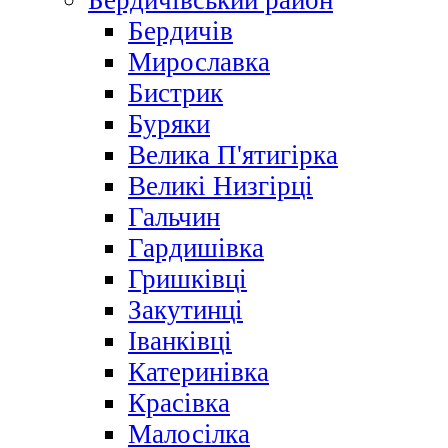
Бердичівський район
Бердичів
Мирославка
Бистрик
Буряки
Велика П'ятигірка
Великі Низгірці
Гальчин
Гардишівка
Гришківці
Закутинці
Іванківці
Катеринівка
Красівка
Малосілка