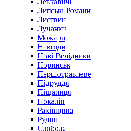
Левковичі
Липські Романи
Листвин
Лучанки
Можари
Невгоди
Нові Велідники
Норинськ
Першотравневе
Підруддя
Піщаниця
Покалів
Раківщина
Рудня
Слобода