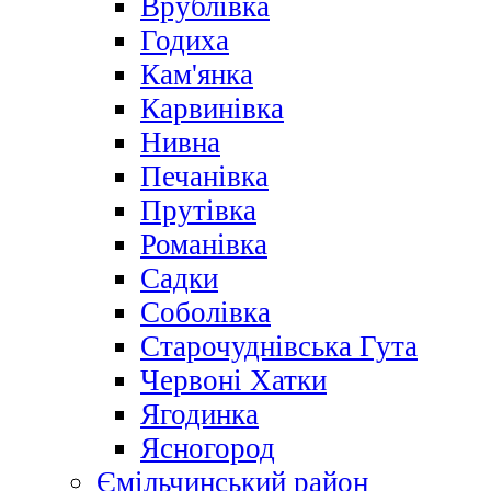
Врублівка
Годиха
Кам'янка
Карвинівка
Нивна
Печанівка
Прутівка
Романівка
Садки
Соболівка
Старочуднівська Гута
Червоні Хатки
Ягодинка
Ясногород
Ємільчинський район