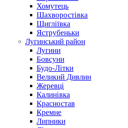
Хомутець
Шахворостівка
Щигліївка
Яструбеньки
Лугинський район
Лугини
Бовсуни
Будо-Літки
Великий Дивлин
Жеревці
Калинівка
Красностав
Кремне
Липники