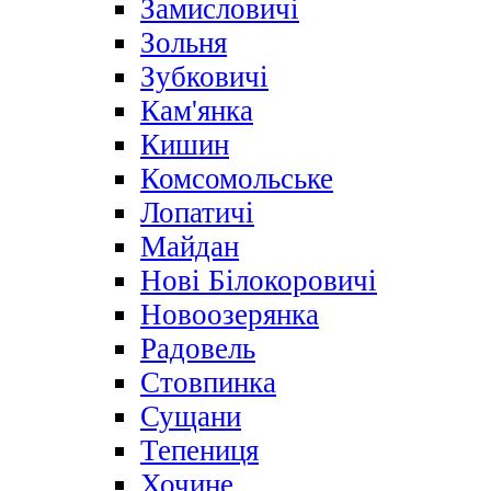
Замисловичі
Зольня
Зубковичі
Кам'янка
Кишин
Комсомольське
Лопатичі
Майдан
Нові Білокоровичі
Новоозерянка
Радовель
Стовпинка
Сущани
Тепениця
Хочине