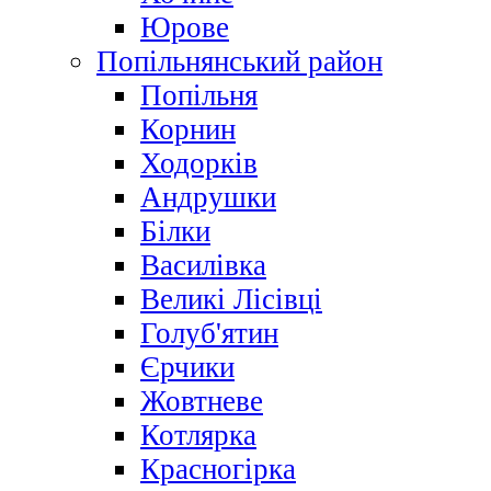
Юрове
Попільнянський район
Попільня
Корнин
Ходорків
Андрушки
Білки
Василівка
Великі Лісівці
Голуб'ятин
Єрчики
Жовтневе
Котлярка
Красногірка