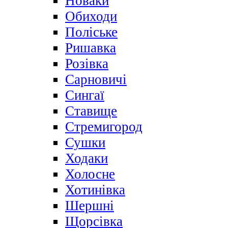
Новаки
Обиходи
Поліське
Ришавка
Розівка
Сарновичі
Сингаї
Ставище
Стремигород
Сушки
Ходаки
Холосне
Хотинівка
Шершні
Щорсівка