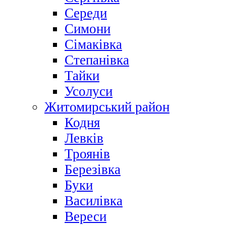
Середи
Симони
Сімаківка
Степанівка
Тайки
Усолуси
Житомирський район
Кодня
Левків
Троянів
Березівка
Буки
Василівка
Вереси