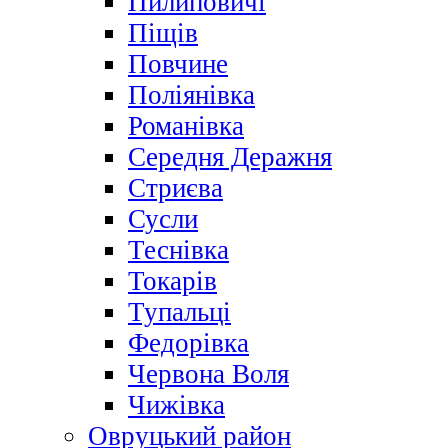
Пилиповичі
Піщів
Повчине
Поліянівка
Романівка
Середня Деражня
Стриєва
Сусли
Теснівка
Токарів
Тупальці
Федорівка
Червона Воля
Чижівка
Овруцький район