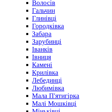
Волосів
Гальчин
Глинівці
Городківка
Забара
Зарубинці
Іванків
Івниця
Камені
Крилівка
Лебединці
Любимівка
Мала П'ятигірка
Малі Мошківці
Міньківці