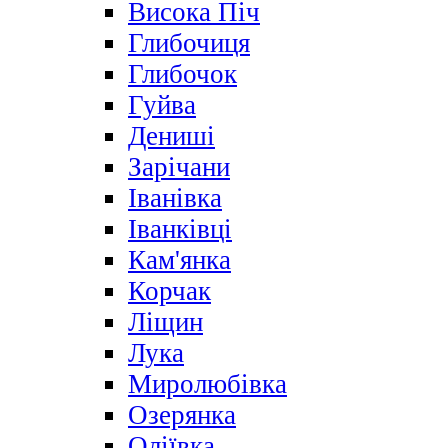
Висока Піч
Глибочиця
Глибочок
Гуйва
Дениші
Зарічани
Іванівка
Іванківці
Кам'янка
Корчак
Ліщин
Лука
Миролюбівка
Озерянка
Оліївка