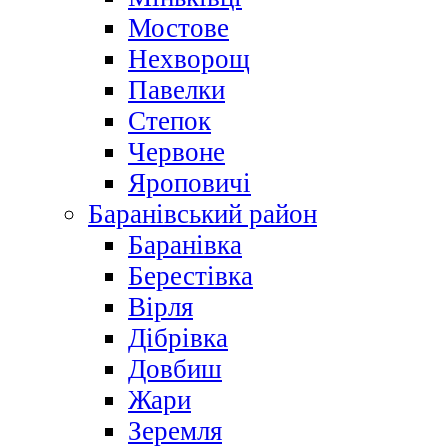
Мостове
Нехворощ
Павелки
Степок
Червоне
Яроповичі
Баранівський район
Баранівка
Берестівка
Вірля
Дібрівка
Довбиш
Жари
Зеремля