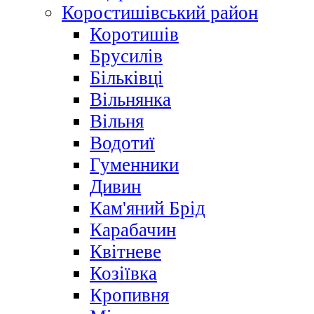
Коростишівський район
Коротишів
Брусилів
Більківці
Вільнянка
Вільня
Водотиї
Гуменники
Дивин
Кам'яний Брід
Карабачин
Квітневе
Козіївка
Кропивня