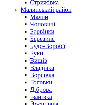
Стрижівка
Малинський район
Малин
Чоповичі
Барвінки
Березине
Будо-Вороб'ї
Буки
Вишів
Владівка
Ворсівка
Головки
Діброва
Іванівка
Йосипівка