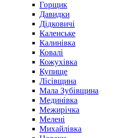
Горщик
Давидки
Дідковичі
Каленське
Калинівка
Ковалі
Кожухівка
Купище
Лісівщина
Мала Зубівщина
Мединівка
Межирічка
Мелені
Михайлівка