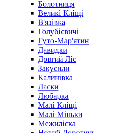
Болотниця
Великі Кліщі
В'язівка
Голубієвичі
Гуто-Мар'ятин
Давидки
Довгий Ліс
Закусили
Калинівка
Ласки
Любарка
Малі Кліщі
Малі Міньки
Межиліска
Новий Дорогинь