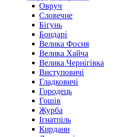
Овруч
Словечне
Бігунь
Бондарі
Велика Фосня
Велика Хайча
Велика Чернігівка
Виступовичі
Гладковичі
Городець
Гошів
Журба
Ігнатпіль
Кирдани