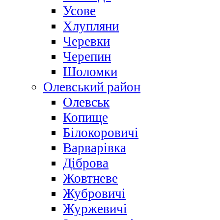
Усове
Хлупляни
Черевки
Черепин
Шоломки
Олевський район
Олевськ
Копище
Білокоровичі
Варварівка
Діброва
Жовтневе
Жубровичі
Журжевичі