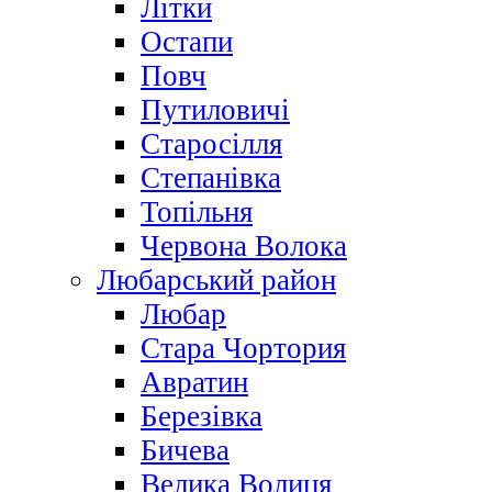
Літки
Остапи
Повч
Путиловичі
Старосілля
Степанівка
Топільня
Червона Волока
Любарський район
Любар
Стара Чортория
Авратин
Березівка
Бичева
Велика Волиця