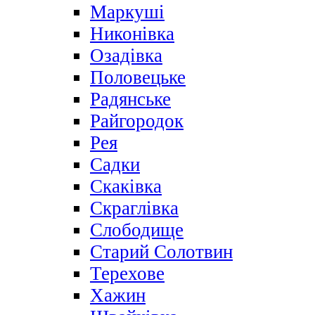
Маркуші
Никонівка
Озадівка
Половецьке
Радянське
Райгородок
Рея
Садки
Скаківка
Скраглівка
Слободище
Старий Солотвин
Терехове
Хажин