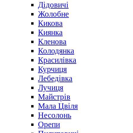
Дідовичі
Жолобне
Кикова
Киянка
Кленова
Колодянка
Красилівка
Курчиця
Лебедівка
Лучиця
Майстрів
Мала Цвіля
Несолонь
Орепи