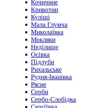
Кочичине
Кривотин
Куліші
Мала Глумча
Миколаївка
Мокляки
Неділище
Осівка
Підлуби
Рихальське
Рудня-Іванівка
Рясне
Серби
Сербо-Слобідка
Сергіївка