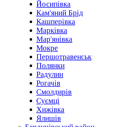
Йосипівка
Кам'яний Брід
Кашперівка
Марківка
Мар'янівка
Мокре
Першотравенськ
Полянки
Радулин
Рогачів
Смолдирів
Суємці
Хижівка
Ялишів