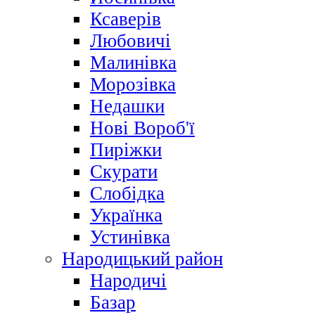
Ксаверів
Любовичі
Малинівка
Морозівка
Недашки
Нові Вороб'ї
Пиріжки
Скурати
Слобідка
Українка
Устинівка
Народицький район
Народичі
Базар