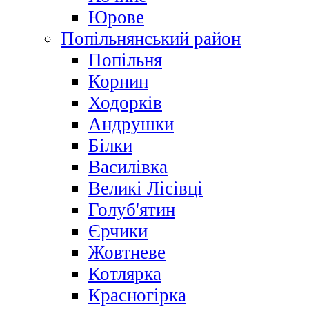
Юрове
Попільнянський район
Попільня
Корнин
Ходорків
Андрушки
Білки
Василівка
Великі Лісівці
Голуб'ятин
Єрчики
Жовтневе
Котлярка
Красногірка