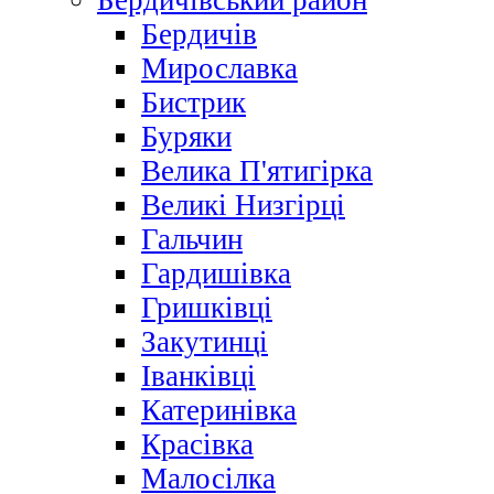
Бердичівський район
Бердичів
Мирославка
Бистрик
Буряки
Велика П'ятигірка
Великі Низгірці
Гальчин
Гардишівка
Гришківці
Закутинці
Іванківці
Катеринівка
Красівка
Малосілка