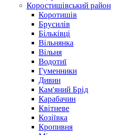
Коростишівський район
Коротишів
Брусилів
Більківці
Вільнянка
Вільня
Водотиї
Гуменники
Дивин
Кам'яний Брід
Карабачин
Квітневе
Козіївка
Кропивня