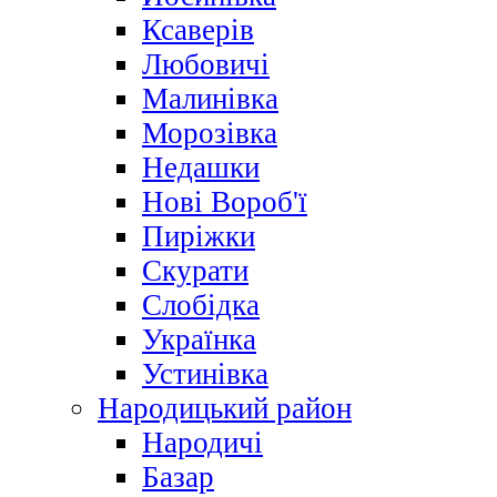
Ксаверів
Любовичі
Малинівка
Морозівка
Недашки
Нові Вороб'ї
Пиріжки
Скурати
Слобідка
Українка
Устинівка
Народицький район
Народичі
Базар