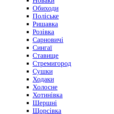
Новаки
Обиходи
Поліське
Ришавка
Розівка
Сарновичі
Сингаї
Ставище
Стремигород
Сушки
Ходаки
Холосне
Хотинівка
Шершні
Щорсівка