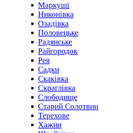
Маркуші
Никонівка
Озадівка
Половецьке
Радянське
Райгородок
Рея
Садки
Скаківка
Скраглівка
Слободище
Старий Солотвин
Терехове
Хажин