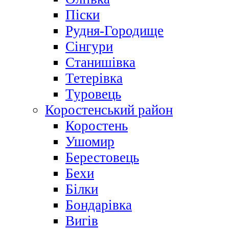
Піски
Рудня-Городище
Сінгури
Станишівка
Тетерівка
Туровець
Коростенський район
Коростень
Ушомир
Берестовець
Бехи
Білки
Бондарівка
Вигів