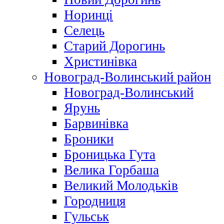
Норинці
Селець
Старий Дорогинь
Христинівка
Новоград-Волинський район
Новоград-Волинський
Ярунь
Барвинівка
Броники
Броницька Гута
Велика Горбаша
Великий Молодьків
Городниця
Гульськ