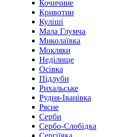
Кочичине
Кривотин
Куліші
Мала Глумча
Миколаївка
Мокляки
Неділище
Осівка
Підлуби
Рихальське
Рудня-Іванівка
Рясне
Серби
Сербо-Слобідка
Сергіївка