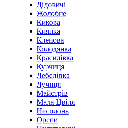
Дідовичі
Жолобне
Кикова
Киянка
Кленова
Колодянка
Красилівка
Курчиця
Лебедівка
Лучиця
Майстрів
Мала Цвіля
Несолонь
Орепи