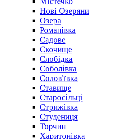
Містечко
Нові Озеряни
Озера
Романівка
Садове
Скочище
Слобідка
Соболівка
Солов'ївка
Ставище
Старосільці
Стрижівка
Студениця
Торчин
Харитонівка