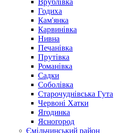
Врублівка
Годиха
Кам'янка
Карвинівка
Нивна
Печанівка
Прутівка
Романівка
Садки
Соболівка
Старочуднівська Гута
Червоні Хатки
Ягодинка
Ясногород
Ємільчинський район