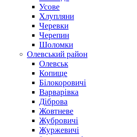
Усове
Хлупляни
Черевки
Черепин
Шоломки
Олевський район
Олевськ
Копище
Білокоровичі
Варварівка
Діброва
Жовтневе
Жубровичі
Журжевичі