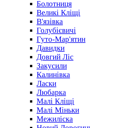
Болотниця
Великі Кліщі
В'язівка
Голубієвичі
Гуто-Мар'ятин
Давидки
Довгий Ліс
Закусили
Калинівка
Ласки
Любарка
Малі Кліщі
Малі Міньки
Межиліска
Новий Дорогинь