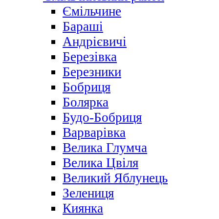
Ємільчине
Бараші
Андрієвичі
Березівка
Березники
Бобриця
Болярка
Будо-Бобриця
Варварівка
Велика Глумча
Велика Цвіля
Великий Яблунець
Зелениця
Киянка