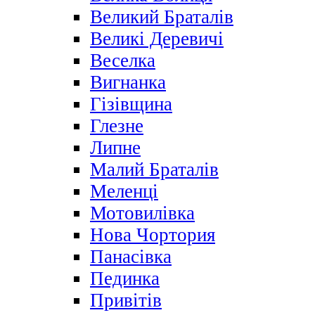
Великий Браталів
Великі Деревичі
Веселка
Вигнанка
Гізівщина
Глезне
Липне
Малий Браталів
Меленці
Мотовилівка
Нова Чортория
Панасівка
Пединка
Привітів