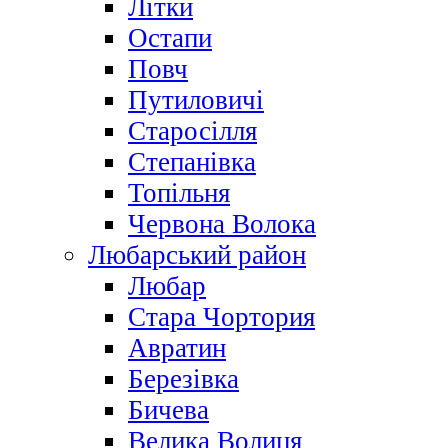
Літки
Остапи
Повч
Путиловичі
Старосілля
Степанівка
Топільня
Червона Волока
Любарський район
Любар
Стара Чортория
Авратин
Березівка
Бичева
Велика Волиця