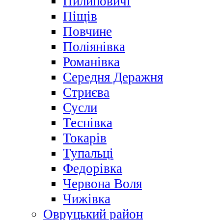
Пилиповичі
Піщів
Повчине
Поліянівка
Романівка
Середня Деражня
Стриєва
Сусли
Теснівка
Токарів
Тупальці
Федорівка
Червона Воля
Чижівка
Овруцький район