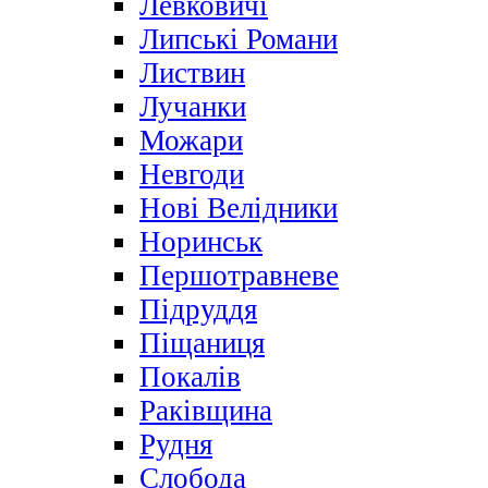
Левковичі
Липські Романи
Листвин
Лучанки
Можари
Невгоди
Нові Велідники
Норинськ
Першотравневе
Підруддя
Піщаниця
Покалів
Раківщина
Рудня
Слобода