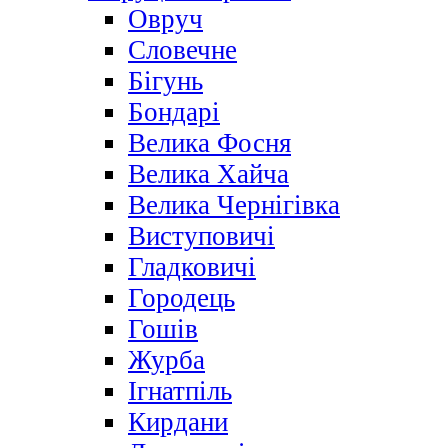
Овруч
Словечне
Бігунь
Бондарі
Велика Фосня
Велика Хайча
Велика Чернігівка
Виступовичі
Гладковичі
Городець
Гошів
Журба
Ігнатпіль
Кирдани