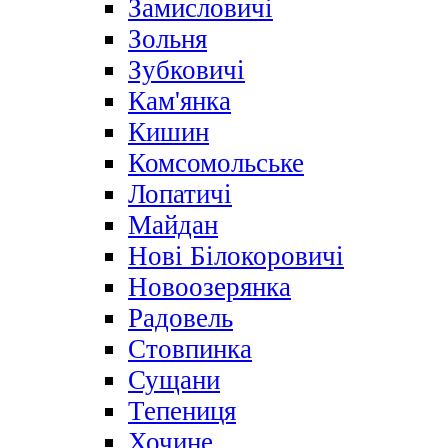
Замисловичі
Зольня
Зубковичі
Кам'янка
Кишин
Комсомольське
Лопатичі
Майдан
Нові Білокоровичі
Новоозерянка
Радовель
Стовпинка
Сущани
Тепениця
Хочине