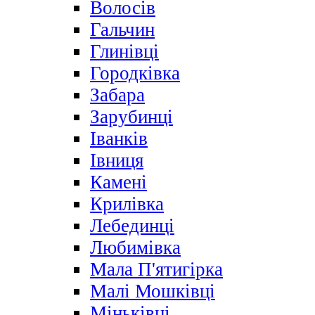
Волосів
Гальчин
Глинівці
Городківка
Забара
Зарубинці
Іванків
Івниця
Камені
Крилівка
Лебединці
Любимівка
Мала П'ятигірка
Малі Мошківці
Міньківці