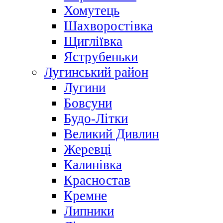
Хомутець
Шахворостівка
Щигліївка
Яструбеньки
Лугинський район
Лугини
Бовсуни
Будо-Літки
Великий Дивлин
Жеревці
Калинівка
Красностав
Кремне
Липники