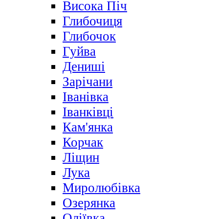
Висока Піч
Глибочиця
Глибочок
Гуйва
Дениші
Зарічани
Іванівка
Іванківці
Кам'янка
Корчак
Ліщин
Лука
Миролюбівка
Озерянка
Оліївка