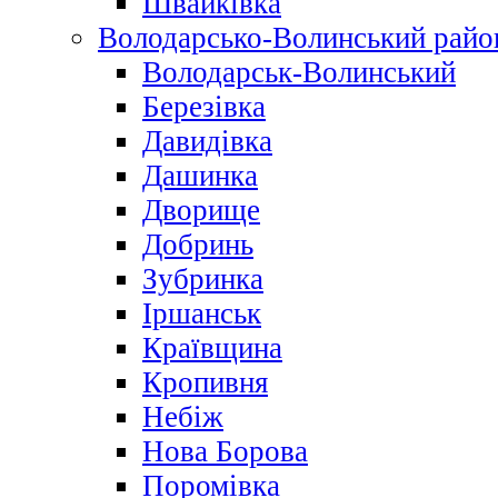
Швайківка
Володарсько-Волинський райо
Володарськ-Волинський
Березівка
Давидівка
Дашинка
Дворище
Добринь
Зубринка
Іршанськ
Краївщина
Кропивня
Небіж
Нова Борова
Поромівка