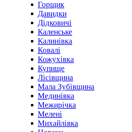
Горщик
Давидки
Дідковичі
Каленське
Калинівка
Ковалі
Кожухівка
Купище
Лісівщина
Мала Зубівщина
Мединівка
Межирічка
Мелені
Михайлівка