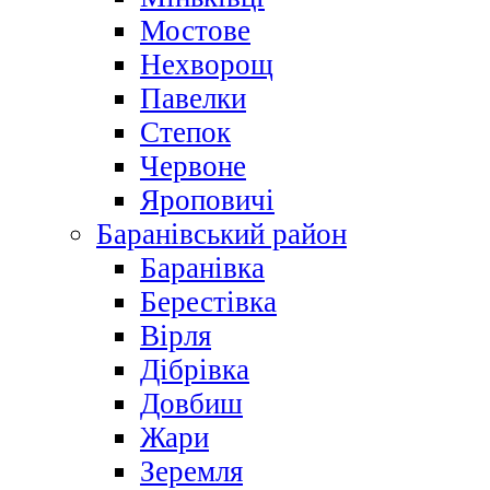
Мостове
Нехворощ
Павелки
Степок
Червоне
Яроповичі
Баранівський район
Баранівка
Берестівка
Вірля
Дібрівка
Довбиш
Жари
Зеремля