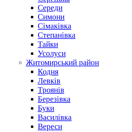
Середи
Симони
Сімаківка
Степанівка
Тайки
Усолуси
Житомирський район
Кодня
Левків
Троянів
Березівка
Буки
Василівка
Вереси