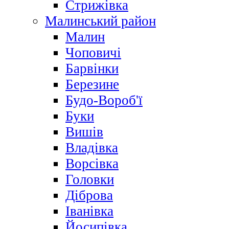
Стрижівка
Малинський район
Малин
Чоповичі
Барвінки
Березине
Будо-Вороб'ї
Буки
Вишів
Владівка
Ворсівка
Головки
Діброва
Іванівка
Йосипівка