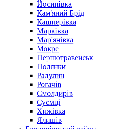
Йосипівка
Кам'яний Брід
Кашперівка
Марківка
Мар'янівка
Мокре
Першотравенськ
Полянки
Радулин
Рогачів
Смолдирів
Суємці
Хижівка
Ялишів