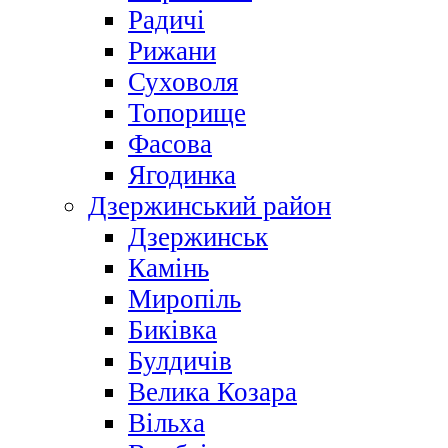
Радичі
Рижани
Суховоля
Топорище
Фасова
Ягодинка
Дзержинський район
Дзержинськ
Камінь
Миропіль
Биківка
Булдичів
Велика Козара
Вільха