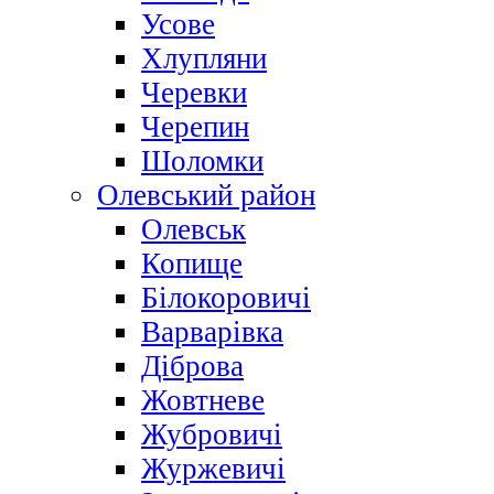
Усове
Хлупляни
Черевки
Черепин
Шоломки
Олевський район
Олевськ
Копище
Білокоровичі
Варварівка
Діброва
Жовтневе
Жубровичі
Журжевичі