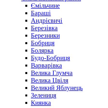
Ємільчине
Бараші
Андрієвичі
Березівка
Березники
Бобриця
Болярка
Будо-Бобриця
Варварівка
Велика Глумча
Велика Цвіля
Великий Яблунець
Зелениця
Киянка