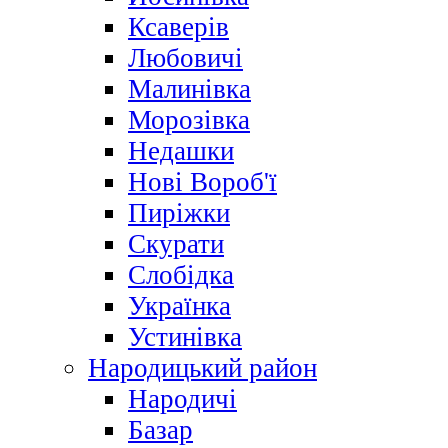
Ксаверів
Любовичі
Малинівка
Морозівка
Недашки
Нові Вороб'ї
Пиріжки
Скурати
Слобідка
Українка
Устинівка
Народицький район
Народичі
Базар