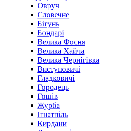
Овруч
Словечне
Бігунь
Бондарі
Велика Фосня
Велика Хайча
Велика Чернігівка
Виступовичі
Гладковичі
Городець
Гошів
Журба
Ігнатпіль
Кирдани