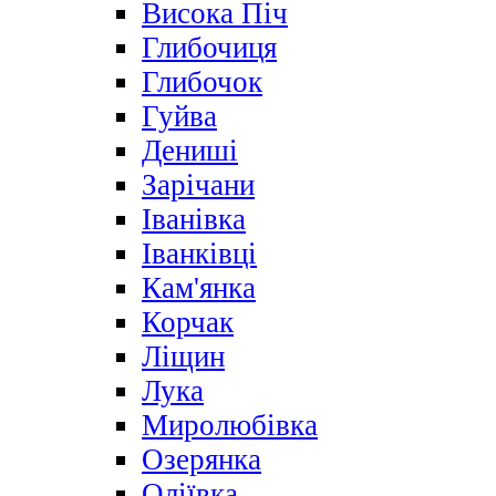
Висока Піч
Глибочиця
Глибочок
Гуйва
Дениші
Зарічани
Іванівка
Іванківці
Кам'янка
Корчак
Ліщин
Лука
Миролюбівка
Озерянка
Оліївка