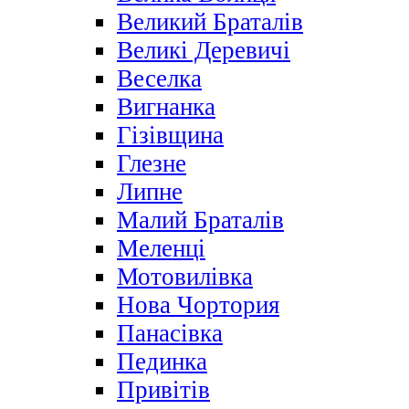
Великий Браталів
Великі Деревичі
Веселка
Вигнанка
Гізівщина
Глезне
Липне
Малий Браталів
Меленці
Мотовилівка
Нова Чортория
Панасівка
Пединка
Привітів