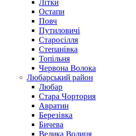
Літки
Остапи
Повч
Путиловичі
Старосілля
Степанівка
Топільня
Червона Волока
Любарський район
Любар
Стара Чортория
Авратин
Березівка
Бичева
Велика Волиця