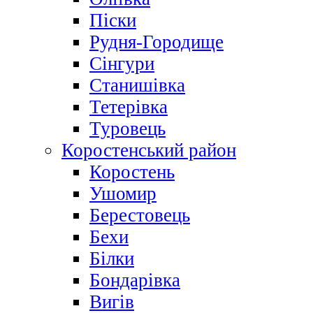
Піски
Рудня-Городище
Сінгури
Станишівка
Тетерівка
Туровець
Коростенський район
Коростень
Ушомир
Берестовець
Бехи
Білки
Бондарівка
Вигів