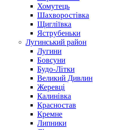
Хомутець
Шахворостівка
Щигліївка
Яструбеньки
Лугинський район
Лугини
Бовсуни
Будо-Літки
Великий Дивлин
Жеревці
Калинівка
Красностав
Кремне
Липники