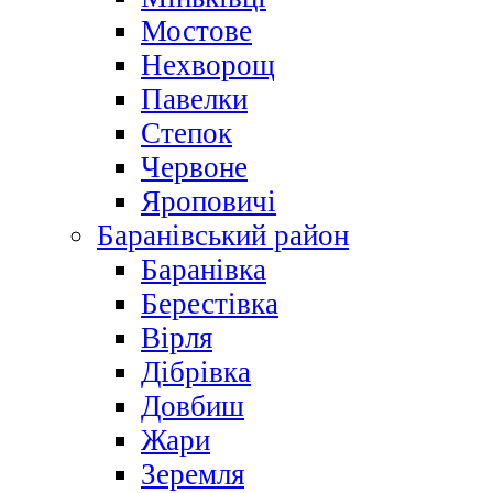
Мостове
Нехворощ
Павелки
Степок
Червоне
Яроповичі
Баранівський район
Баранівка
Берестівка
Вірля
Дібрівка
Довбиш
Жари
Зеремля