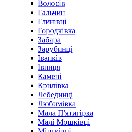
Волосів
Гальчин
Глинівці
Городківка
Забара
Зарубинці
Іванків
Івниця
Камені
Крилівка
Лебединці
Любимівка
Мала П'ятигірка
Малі Мошківці
Міньківці