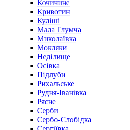
Кочичине
Кривотин
Куліші
Мала Глумча
Миколаївка
Мокляки
Неділище
Осівка
Підлуби
Рихальське
Рудня-Іванівка
Рясне
Серби
Сербо-Слобідка
Сергіївка