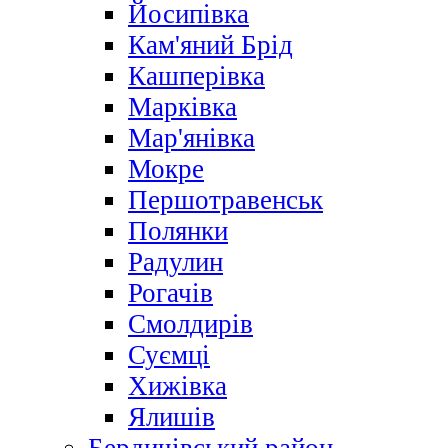
Йосипівка
Кам'яний Брід
Кашперівка
Марківка
Мар'янівка
Мокре
Першотравенськ
Полянки
Радулин
Рогачів
Смолдирів
Суємці
Хижівка
Ялишів