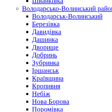
Швайківка
Володарсько-Волинський райо
Володарськ-Волинський
Березівка
Давидівка
Дашинка
Дворище
Добринь
Зубринка
Іршанськ
Краївщина
Кропивня
Небіж
Нова Борова
Поромівка