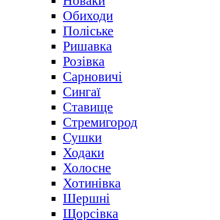
Новаки
Обиходи
Поліське
Ришавка
Розівка
Сарновичі
Сингаї
Ставище
Стремигород
Сушки
Ходаки
Холосне
Хотинівка
Шершні
Щорсівка