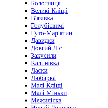
Болотниця
Великі Кліщі
В'язівка
Голубієвичі
Гуто-Мар'ятин
Давидки
Довгий Ліс
Закусили
Калинівка
Ласки
Любарка
Малі Кліщі
Малі Міньки
Межиліска
Новий Дорогинь