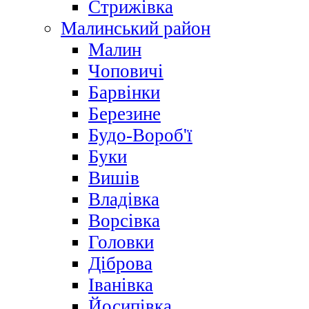
Стрижівка
Малинський район
Малин
Чоповичі
Барвінки
Березине
Будо-Вороб'ї
Буки
Вишів
Владівка
Ворсівка
Головки
Діброва
Іванівка
Йосипівка