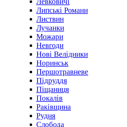
Левковичі
Липські Романи
Листвин
Лучанки
Можари
Невгоди
Нові Велідники
Норинськ
Першотравневе
Підруддя
Піщаниця
Покалів
Раківщина
Рудня
Слобода