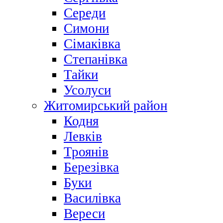
Середи
Симони
Сімаківка
Степанівка
Тайки
Усолуси
Житомирський район
Кодня
Левків
Троянів
Березівка
Буки
Василівка
Вереси