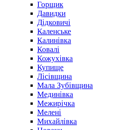
Горщик
Давидки
Дідковичі
Каленське
Калинівка
Ковалі
Кожухівка
Купище
Лісівщина
Мала Зубівщина
Мединівка
Межирічка
Мелені
Михайлівка