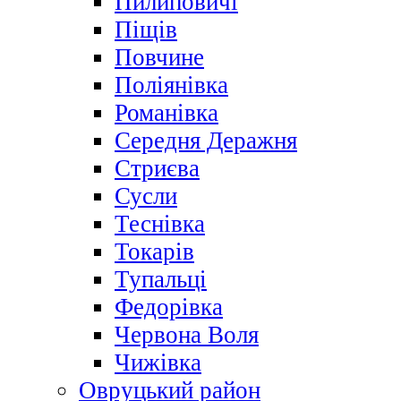
Пилиповичі
Піщів
Повчине
Поліянівка
Романівка
Середня Деражня
Стриєва
Сусли
Теснівка
Токарів
Тупальці
Федорівка
Червона Воля
Чижівка
Овруцький район