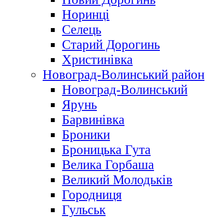
Норинці
Селець
Старий Дорогинь
Христинівка
Новоград-Волинський район
Новоград-Волинський
Ярунь
Барвинівка
Броники
Броницька Гута
Велика Горбаша
Великий Молодьків
Городниця
Гульськ