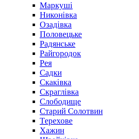
Маркуші
Никонівка
Озадівка
Половецьке
Радянське
Райгородок
Рея
Садки
Скаківка
Скраглівка
Слободище
Старий Солотвин
Терехове
Хажин