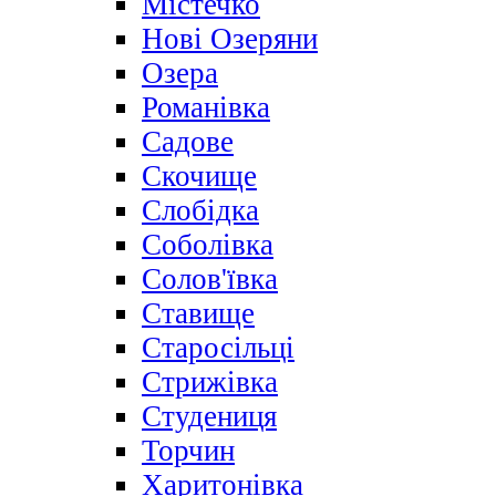
Містечко
Нові Озеряни
Озера
Романівка
Садове
Скочище
Слобідка
Соболівка
Солов'ївка
Ставище
Старосільці
Стрижівка
Студениця
Торчин
Харитонівка