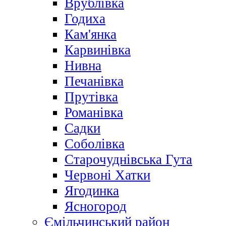
Врублівка
Годиха
Кам'янка
Карвинівка
Нивна
Печанівка
Прутівка
Романівка
Садки
Соболівка
Старочуднівська Гута
Червоні Хатки
Ягодинка
Ясногород
Ємільчинський район