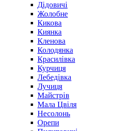
Дідовичі
Жолобне
Кикова
Киянка
Кленова
Колодянка
Красилівка
Курчиця
Лебедівка
Лучиця
Майстрів
Мала Цвіля
Несолонь
Орепи