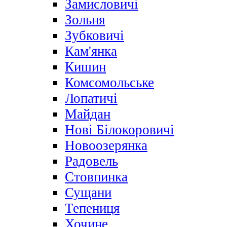
Замисловичі
Зольня
Зубковичі
Кам'янка
Кишин
Комсомольське
Лопатичі
Майдан
Нові Білокоровичі
Новоозерянка
Радовель
Стовпинка
Сущани
Тепениця
Хочине