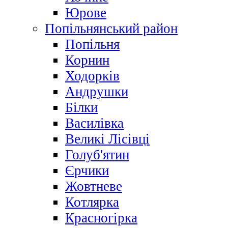
Юрове
Попільнянський район
Попільня
Корнин
Ходорків
Андрушки
Білки
Василівка
Великі Лісівці
Голуб'ятин
Єрчики
Жовтневе
Котлярка
Красногірка