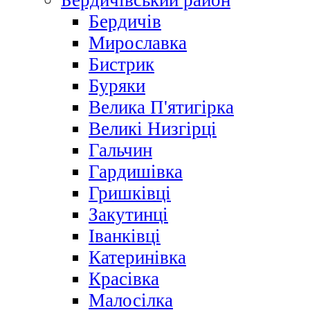
Бердичівський район
Бердичів
Мирославка
Бистрик
Буряки
Велика П'ятигірка
Великі Низгірці
Гальчин
Гардишівка
Гришківці
Закутинці
Іванківці
Катеринівка
Красівка
Малосілка