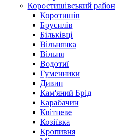
Коростишівський район
Коротишів
Брусилів
Більківці
Вільнянка
Вільня
Водотиї
Гуменники
Дивин
Кам'яний Брід
Карабачин
Квітневе
Козіївка
Кропивня