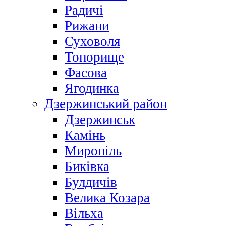
Радичі
Рижани
Суховоля
Топорище
Фасова
Ягодинка
Дзержинський район
Дзержинськ
Камінь
Миропіль
Биківка
Булдичів
Велика Козара
Вільха