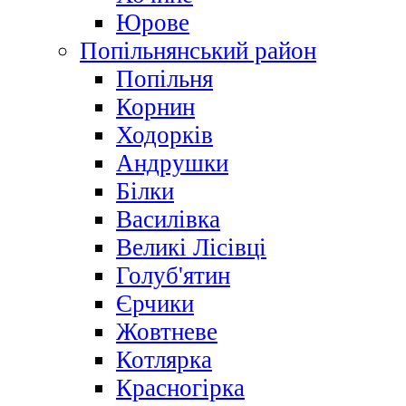
Юрове
Попільнянський район
Попільня
Корнин
Ходорків
Андрушки
Білки
Василівка
Великі Лісівці
Голуб'ятин
Єрчики
Жовтневе
Котлярка
Красногірка