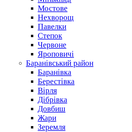
Мостове
Нехворощ
Павелки
Степок
Червоне
Яроповичі
Баранівський район
Баранівка
Берестівка
Вірля
Дібрівка
Довбиш
Жари
Зеремля