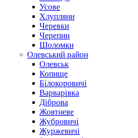
Усове
Хлупляни
Черевки
Черепин
Шоломки
Олевський район
Олевськ
Копище
Білокоровичі
Варварівка
Діброва
Жовтневе
Жубровичі
Журжевичі