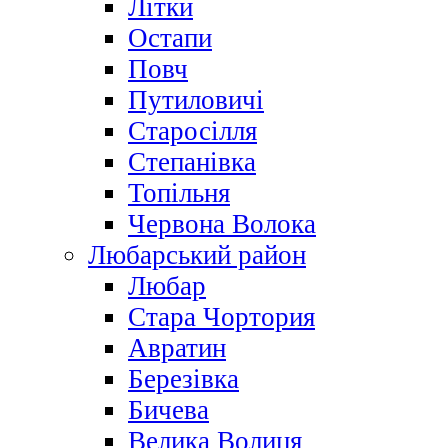
Літки
Остапи
Повч
Путиловичі
Старосілля
Степанівка
Топільня
Червона Волока
Любарський район
Любар
Стара Чортория
Авратин
Березівка
Бичева
Велика Волиця