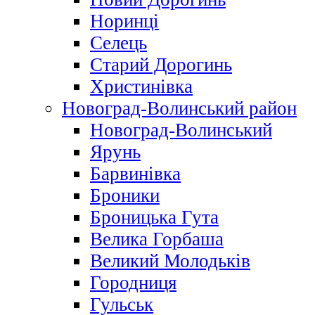
Норинці
Селець
Старий Дорогинь
Христинівка
Новоград-Волинський район
Новоград-Волинський
Ярунь
Барвинівка
Броники
Броницька Гута
Велика Горбаша
Великий Молодьків
Городниця
Гульськ