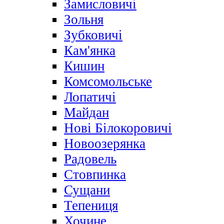
Замисловичі
Зольня
Зубковичі
Кам'янка
Кишин
Комсомольське
Лопатичі
Майдан
Нові Білокоровичі
Новоозерянка
Радовель
Стовпинка
Сущани
Тепениця
Хочине