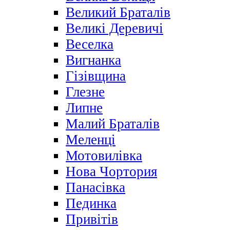
Великий Браталів
Великі Деревичі
Веселка
Вигнанка
Гізівщина
Глезне
Липне
Малий Браталів
Меленці
Мотовилівка
Нова Чортория
Панасівка
Пединка
Привітів