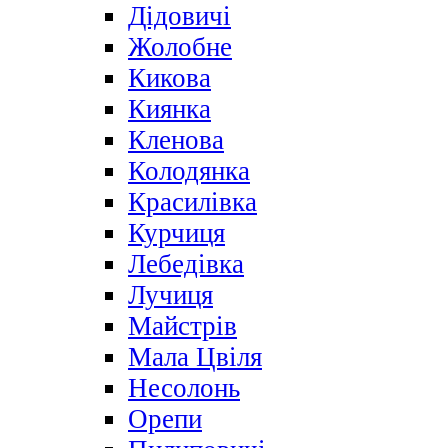
Дідовичі
Жолобне
Кикова
Киянка
Кленова
Колодянка
Красилівка
Курчиця
Лебедівка
Лучиця
Майстрів
Мала Цвіля
Несолонь
Орепи