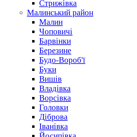
Стрижівка
Малинський район
Малин
Чоповичі
Барвінки
Березине
Будо-Вороб'ї
Буки
Вишів
Владівка
Ворсівка
Головки
Діброва
Іванівка
Йосипівка