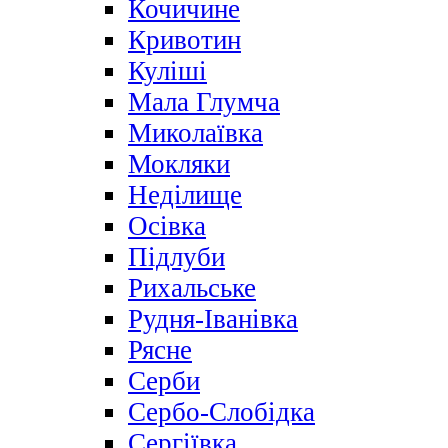
Кочичине
Кривотин
Куліші
Мала Глумча
Миколаївка
Мокляки
Неділище
Осівка
Підлуби
Рихальське
Рудня-Іванівка
Рясне
Серби
Сербо-Слобідка
Сергіївка