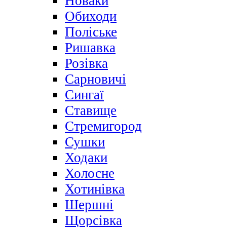
Новаки
Обиходи
Поліське
Ришавка
Розівка
Сарновичі
Сингаї
Ставище
Стремигород
Сушки
Ходаки
Холосне
Хотинівка
Шершні
Щорсівка