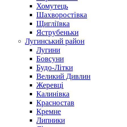
Хомутець
Шахворостівка
Щигліївка
Яструбеньки
Лугинський район
Лугини
Бовсуни
Будо-Літки
Великий Дивлин
Жеревці
Калинівка
Красностав
Кремне
Липники