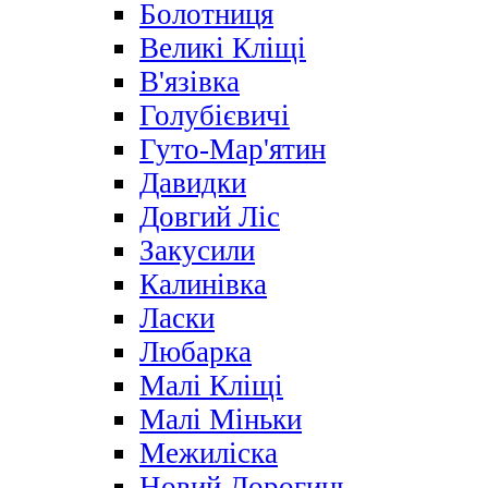
Болотниця
Великі Кліщі
В'язівка
Голубієвичі
Гуто-Мар'ятин
Давидки
Довгий Ліс
Закусили
Калинівка
Ласки
Любарка
Малі Кліщі
Малі Міньки
Межиліска
Новий Дорогинь