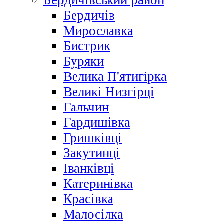
Бердичівський район
Бердичів
Мирославка
Бистрик
Буряки
Велика П'ятигірка
Великі Низгірці
Гальчин
Гардишівка
Гришківці
Закутинці
Іванківці
Катеринівка
Красівка
Малосілка