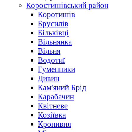
Коростишівський район
Коротишів
Брусилів
Більківці
Вільнянка
Вільня
Водотиї
Гуменники
Дивин
Кам'яний Брід
Карабачин
Квітневе
Козіївка
Кропивня