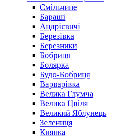
Ємільчине
Бараші
Андрієвичі
Березівка
Березники
Бобриця
Болярка
Будо-Бобриця
Варварівка
Велика Глумча
Велика Цвіля
Великий Яблунець
Зелениця
Киянка