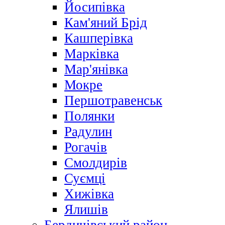
Йосипівка
Кам'яний Брід
Кашперівка
Марківка
Мар'янівка
Мокре
Першотравенськ
Полянки
Радулин
Рогачів
Смолдирів
Суємці
Хижівка
Ялишів