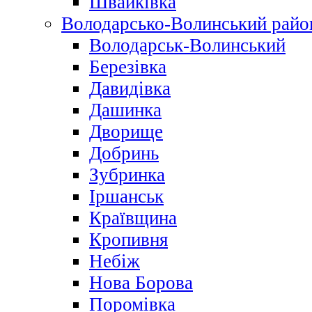
Швайківка
Володарсько-Волинський райо
Володарськ-Волинський
Березівка
Давидівка
Дашинка
Дворище
Добринь
Зубринка
Іршанськ
Краївщина
Кропивня
Небіж
Нова Борова
Поромівка