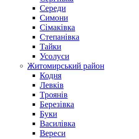
Середи
Симони
Сімаківка
Степанівка
Тайки
Усолуси
Житомирський район
Кодня
Левків
Троянів
Березівка
Буки
Василівка
Вереси