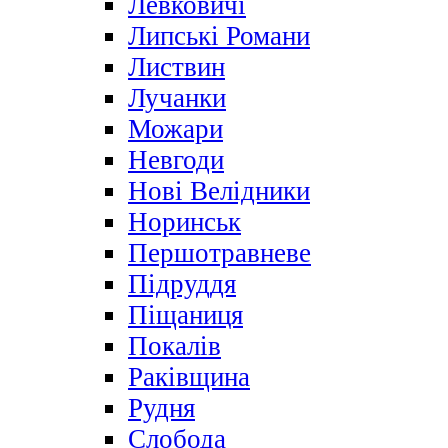
Левковичі
Липські Романи
Листвин
Лучанки
Можари
Невгоди
Нові Велідники
Норинськ
Першотравневе
Підруддя
Піщаниця
Покалів
Раківщина
Рудня
Слобода