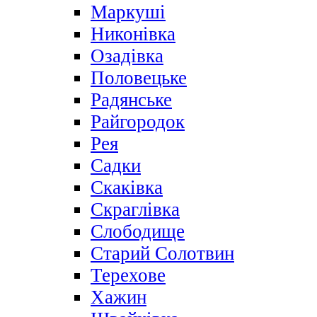
Маркуші
Никонівка
Озадівка
Половецьке
Радянське
Райгородок
Рея
Садки
Скаківка
Скраглівка
Слободище
Старий Солотвин
Терехове
Хажин