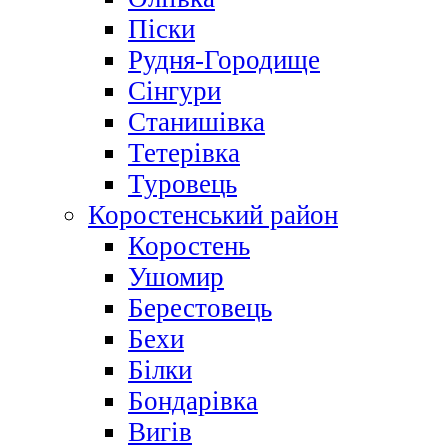
Піски
Рудня-Городище
Сінгури
Станишівка
Тетерівка
Туровець
Коростенський район
Коростень
Ушомир
Берестовець
Бехи
Білки
Бондарівка
Вигів