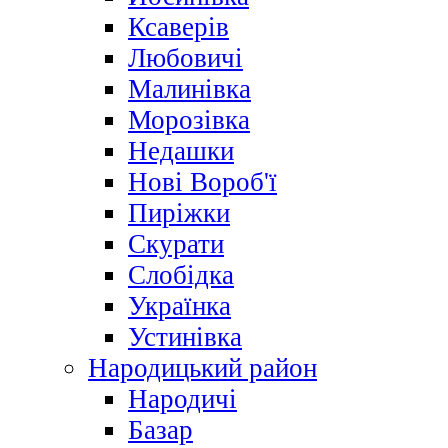
Ксаверів
Любовичі
Малинівка
Морозівка
Недашки
Нові Вороб'ї
Пиріжки
Скурати
Слобідка
Українка
Устинівка
Народицький район
Народичі
Базар