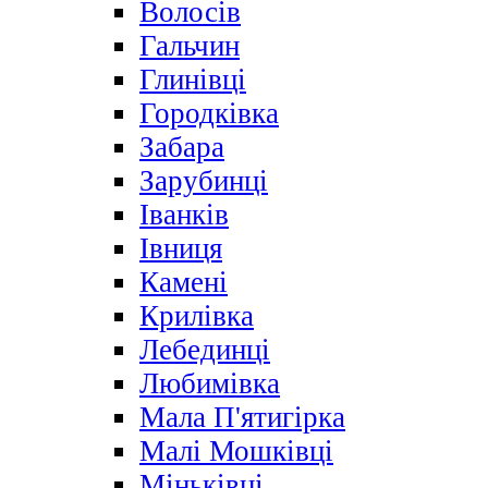
Волосів
Гальчин
Глинівці
Городківка
Забара
Зарубинці
Іванків
Івниця
Камені
Крилівка
Лебединці
Любимівка
Мала П'ятигірка
Малі Мошківці
Міньківці