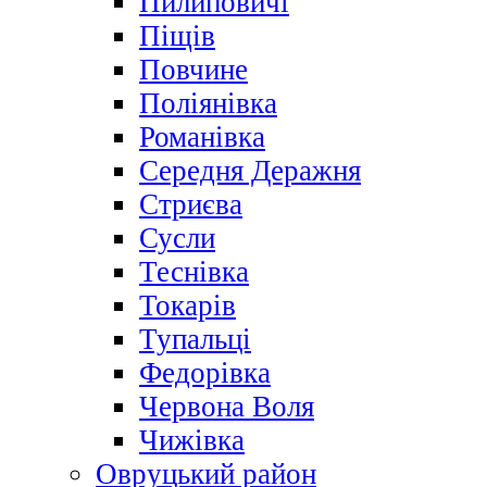
Пилиповичі
Піщів
Повчине
Поліянівка
Романівка
Середня Деражня
Стриєва
Сусли
Теснівка
Токарів
Тупальці
Федорівка
Червона Воля
Чижівка
Овруцький район