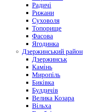
Радичі
Рижани
Суховоля
Топорище
Фасова
Ягодинка
Дзержинський район
Дзержинськ
Камінь
Миропіль
Биківка
Булдичів
Велика Козара
Вільха