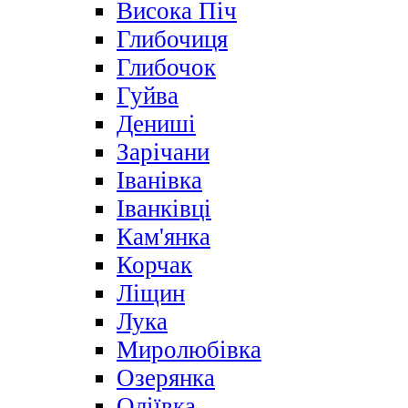
Висока Піч
Глибочиця
Глибочок
Гуйва
Дениші
Зарічани
Іванівка
Іванківці
Кам'янка
Корчак
Ліщин
Лука
Миролюбівка
Озерянка
Оліївка