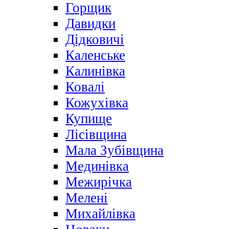
Горщик
Давидки
Дідковичі
Каленське
Калинівка
Ковалі
Кожухівка
Купище
Лісівщина
Мала Зубівщина
Мединівка
Межирічка
Мелені
Михайлівка