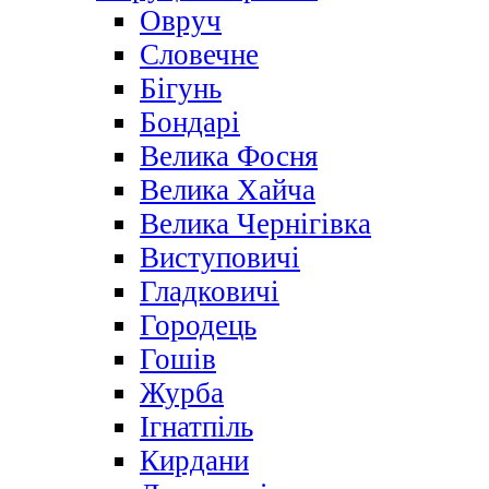
Овруч
Словечне
Бігунь
Бондарі
Велика Фосня
Велика Хайча
Велика Чернігівка
Виступовичі
Гладковичі
Городець
Гошів
Журба
Ігнатпіль
Кирдани