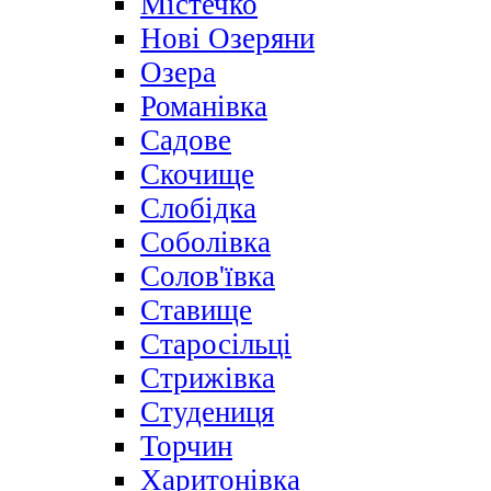
Містечко
Нові Озеряни
Озера
Романівка
Садове
Скочище
Слобідка
Соболівка
Солов'ївка
Ставище
Старосільці
Стрижівка
Студениця
Торчин
Харитонівка