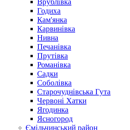
Врублівка
Годиха
Кам'янка
Карвинівка
Нивна
Печанівка
Прутівка
Романівка
Садки
Соболівка
Старочуднівська Гута
Червоні Хатки
Ягодинка
Ясногород
Ємільчинський район