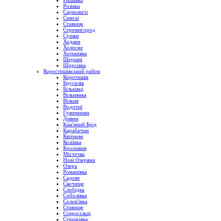
Ришавка
Розівка
Сарновичі
Сингаї
Ставище
Стремигород
Сушки
Ходаки
Холосне
Хотинівка
Шершні
Щорсівка
Коростишівський район
Коротишів
Брусилів
Більківці
Вільнянка
Вільня
Водотиї
Гуменники
Дивин
Кам'яний Брід
Карабачин
Квітневе
Козіївка
Кропивня
Містечко
Нові Озеряни
Озера
Романівка
Садове
Скочище
Слобідка
Соболівка
Солов'ївка
Ставище
Старосільці
Стрижівка