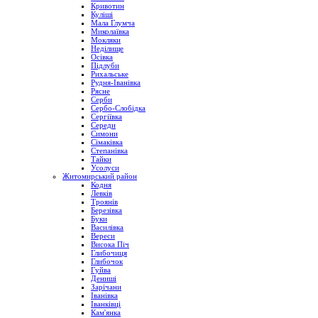
Кривотин
Куліші
Мала Глумча
Миколаївка
Мокляки
Неділище
Осівка
Підлуби
Рихальське
Рудня-Іванівка
Рясне
Серби
Сербо-Слобідка
Сергіївка
Середи
Симони
Сімаківка
Степанівка
Тайки
Усолуси
Житомирський район
Кодня
Левків
Троянів
Березівка
Буки
Василівка
Вереси
Висока Піч
Глибочиця
Глибочок
Гуйва
Дениші
Зарічани
Іванівка
Іванківці
Кам'янка