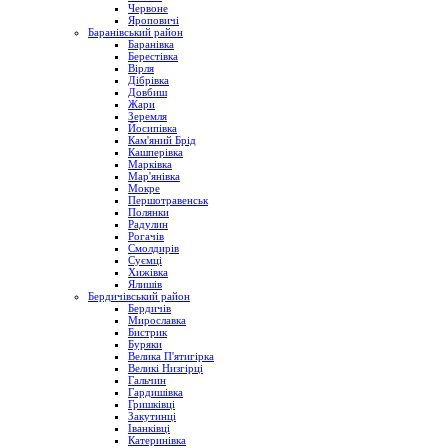
Червоне
Яроповичі
Баранівський район
Баранівка
Берестівка
Вірля
Дібрівка
Довбиш
Жари
Зеремля
Йосипівка
Кам'яний Брід
Кашперівка
Марківка
Мар'янівка
Мокре
Першотравенськ
Полянки
Радулин
Рогачів
Смолдирів
Суємці
Хижівка
Ялишів
Бердичівський район
Бердичів
Мирославка
Бистрик
Буряки
Велика П'ятигірка
Великі Низгірці
Гальчин
Гардишівка
Гришківці
Закутинці
Іванківці
Катеринівка