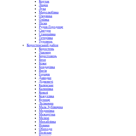
Корчак
Ліщин
Лука
Миролюбівка
Озерянка
Оліївка
Піски
Рудня-Городище
Сінгури
Станишівка
Тетерівка
Туровець
Коростенський район
Коростень
Ушомир
Берестовець
Бехи
Білки
Бондарівка
Вигів
Горщик
Давидки
Дідковичі
Каленське
Калинівка
Ковалі
Кожухівка
Купище
Лісівщина
Мала Зубівщина
Мединівка
Межирічка
Мелені
Михайлівка
Новаки
Обиходи
Поліське