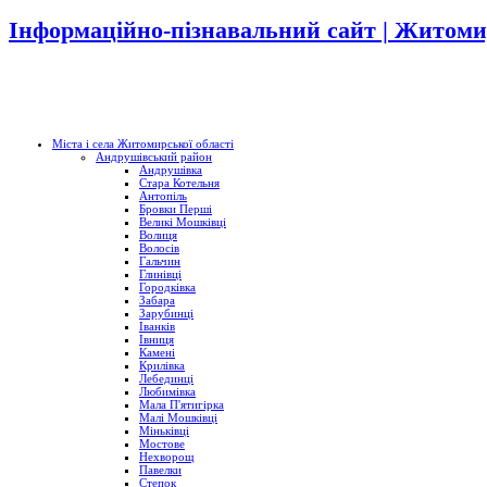
Інформаційно-пізнавальний сайт | Житоми
Міста і села Житомирської області
Андрушівський район
Андрушівка
Стара Котельня
Антопіль
Бровки Перші
Великі Мошківці
Волиця
Волосів
Гальчин
Глинівці
Городківка
Забара
Зарубинці
Іванків
Івниця
Камені
Крилівка
Лебединці
Любимівка
Мала П'ятигірка
Малі Мошківці
Міньківці
Мостове
Нехворощ
Павелки
Степок