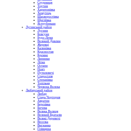
Студениця
Торчин
Харитонівка
Хомутець
Шахворостівка
Щигліївка
Яструбеньки
Лугинський район
Лугини
Бовсуни
Будо-Літки
Великий Дивлин
Жеревці
Калинівка
Красностав
Кремне
Липники
Літки
Остапи
Повч
Путиловичі
Старосілля
Степанівка
Топільня
Червона Волока
Любарський район
Любар
Стара Чортория
Авратин
Березівка
Бичева
Велика Волиця
Великий Браталів
Великі Деревичі
Веселка
Вигнанка
Гізівщина