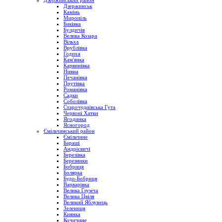
Дзержинський район
Дзержинськ
Камінь
Миропіль
Биківка
Булдичів
Велика Козара
Вільха
Врублівка
Годиха
Кам'янка
Карвинівка
Нивна
Печанівка
Прутівка
Романівка
Садки
Соболівка
Старочуднівська Гута
Червоні Хатки
Ягодинка
Ясногород
Ємільчинський район
Ємільчине
Бараші
Андрієвичі
Березівка
Березники
Бобриця
Болярка
Будо-Бобриця
Варварівка
Велика Глумча
Велика Цвіля
Великий Яблунець
Зелениця
Киянка
Кочичине