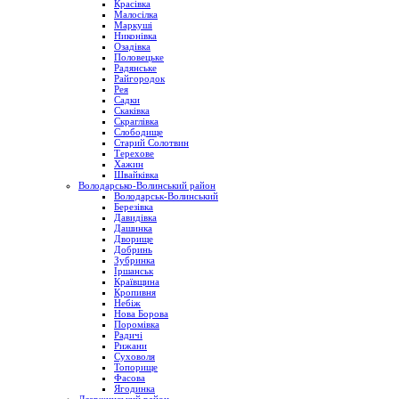
Красівка
Малосілка
Маркуші
Никонівка
Озадівка
Половецьке
Радянське
Райгородок
Рея
Садки
Скаківка
Скраглівка
Слободище
Старий Солотвин
Терехове
Хажин
Швайківка
Володарсько-Волинський район
Володарськ-Волинський
Березівка
Давидівка
Дашинка
Дворище
Добринь
Зубринка
Іршанськ
Краївщина
Кропивня
Небіж
Нова Борова
Поромівка
Радичі
Рижани
Суховоля
Топорище
Фасова
Ягодинка