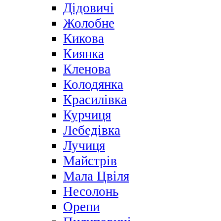
Дідовичі
Жолобне
Кикова
Киянка
Кленова
Колодянка
Красилівка
Курчиця
Лебедівка
Лучиця
Майстрів
Мала Цвіля
Несолонь
Орепи