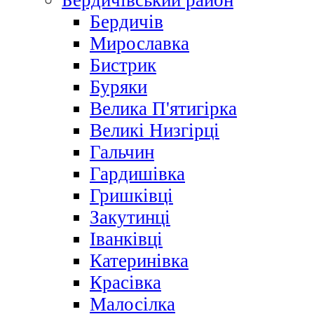
Бердичівський район
Бердичів
Мирославка
Бистрик
Буряки
Велика П'ятигірка
Великі Низгірці
Гальчин
Гардишівка
Гришківці
Закутинці
Іванківці
Катеринівка
Красівка
Малосілка