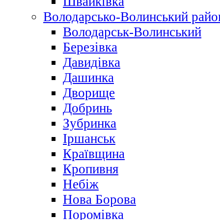
Швайківка
Володарсько-Волинський райо
Володарськ-Волинський
Березівка
Давидівка
Дашинка
Дворище
Добринь
Зубринка
Іршанськ
Краївщина
Кропивня
Небіж
Нова Борова
Поромівка