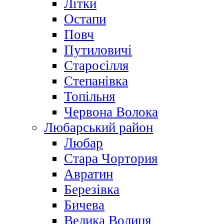
Літки
Остапи
Повч
Путиловичі
Старосілля
Степанівка
Топільня
Червона Волока
Любарський район
Любар
Стара Чортория
Авратин
Березівка
Бичева
Велика Волиця