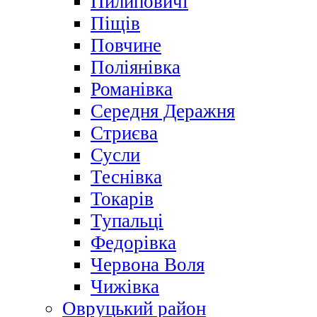
Пилиповичі
Піщів
Повчине
Поліянівка
Романівка
Середня Деражня
Стриєва
Сусли
Теснівка
Токарів
Тупальці
Федорівка
Червона Воля
Чижівка
Овруцький район