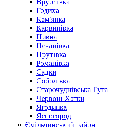
Врублівка
Годиха
Кам'янка
Карвинівка
Нивна
Печанівка
Прутівка
Романівка
Садки
Соболівка
Старочуднівська Гута
Червоні Хатки
Ягодинка
Ясногород
Ємільчинський район