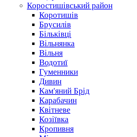
Коростишівський район
Коротишів
Брусилів
Більківці
Вільнянка
Вільня
Водотиї
Гуменники
Дивин
Кам'яний Брід
Карабачин
Квітневе
Козіївка
Кропивня