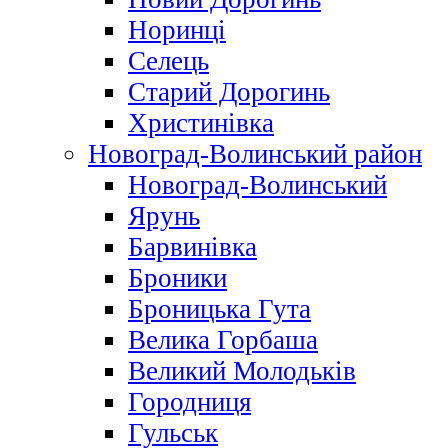
Норинці
Селець
Старий Дорогинь
Христинівка
Новоград-Волинський район
Новоград-Волинський
Ярунь
Барвинівка
Броники
Броницька Гута
Велика Горбаша
Великий Молодьків
Городниця
Гульськ