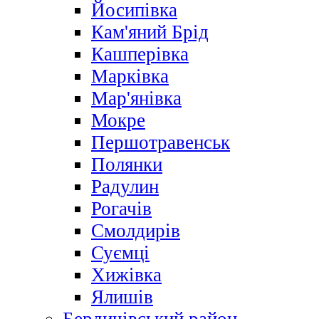
Йосипівка
Кам'яний Брід
Кашперівка
Марківка
Мар'янівка
Мокре
Першотравенськ
Полянки
Радулин
Рогачів
Смолдирів
Суємці
Хижівка
Ялишів