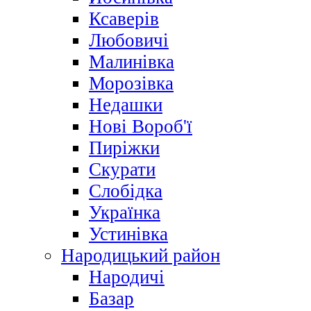
Ксаверів
Любовичі
Малинівка
Морозівка
Недашки
Нові Вороб'ї
Пиріжки
Скурати
Слобідка
Українка
Устинівка
Народицький район
Народичі
Базар