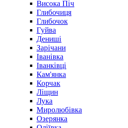
Висока Піч
Глибочиця
Глибочок
Гуйва
Дениші
Зарічани
Іванівка
Іванківці
Кам'янка
Корчак
Ліщин
Лука
Миролюбівка
Озерянка
Оліївка