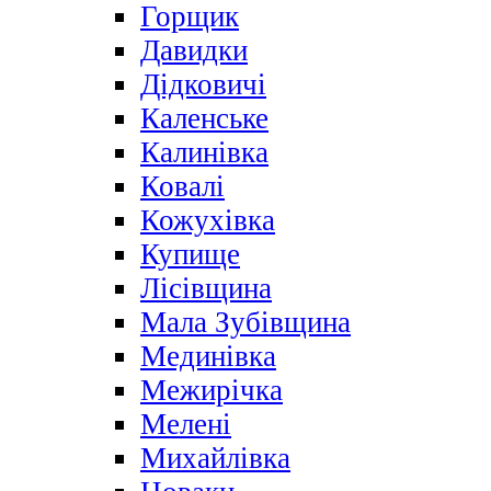
Горщик
Давидки
Дідковичі
Каленське
Калинівка
Ковалі
Кожухівка
Купище
Лісівщина
Мала Зубівщина
Мединівка
Межирічка
Мелені
Михайлівка