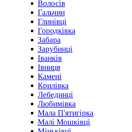
Волосів
Гальчин
Глинівці
Городківка
Забара
Зарубинці
Іванків
Івниця
Камені
Крилівка
Лебединці
Любимівка
Мала П'ятигірка
Малі Мошківці
Міньківці