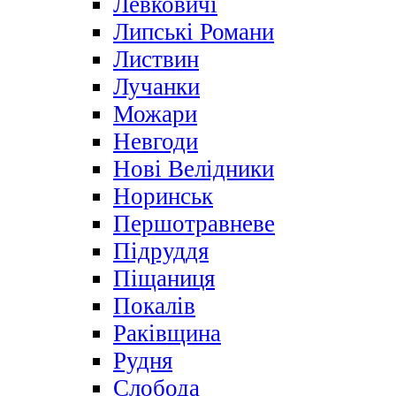
Левковичі
Липські Романи
Листвин
Лучанки
Можари
Невгоди
Нові Велідники
Норинськ
Першотравневе
Підруддя
Піщаниця
Покалів
Раківщина
Рудня
Слобода