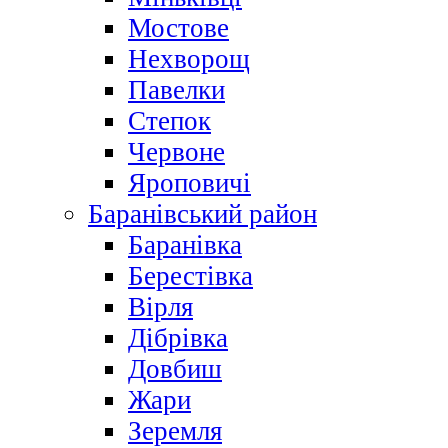
Мостове
Нехворощ
Павелки
Степок
Червоне
Яроповичі
Баранівський район
Баранівка
Берестівка
Вірля
Дібрівка
Довбиш
Жари
Зеремля