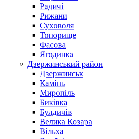
Радичі
Рижани
Суховоля
Топорище
Фасова
Ягодинка
Дзержинський район
Дзержинськ
Камінь
Миропіль
Биківка
Булдичів
Велика Козара
Вільха