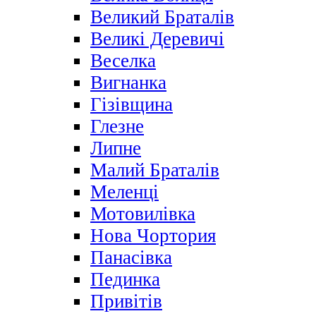
Великий Браталів
Великі Деревичі
Веселка
Вигнанка
Гізівщина
Глезне
Липне
Малий Браталів
Меленці
Мотовилівка
Нова Чортория
Панасівка
Пединка
Привітів