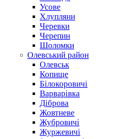
Усове
Хлупляни
Черевки
Черепин
Шоломки
Олевський район
Олевськ
Копище
Білокоровичі
Варварівка
Діброва
Жовтневе
Жубровичі
Журжевичі