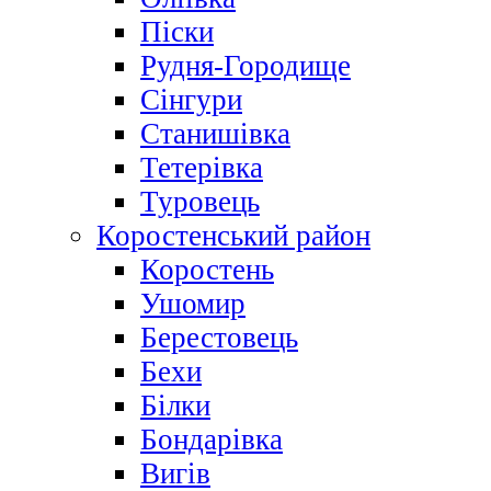
Піски
Рудня-Городище
Сінгури
Станишівка
Тетерівка
Туровець
Коростенський район
Коростень
Ушомир
Берестовець
Бехи
Білки
Бондарівка
Вигів