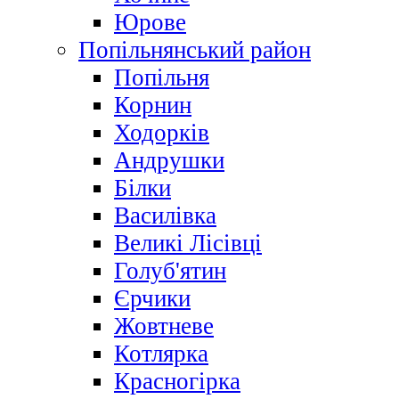
Юрове
Попільнянський район
Попільня
Корнин
Ходорків
Андрушки
Білки
Василівка
Великі Лісівці
Голуб'ятин
Єрчики
Жовтневе
Котлярка
Красногірка