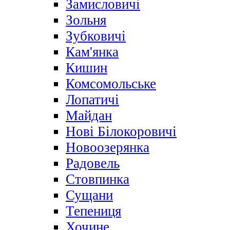
Замисловичі
Зольня
Зубковичі
Кам'янка
Кишин
Комсомольське
Лопатичі
Майдан
Нові Білокоровичі
Новоозерянка
Радовель
Стовпинка
Сущани
Тепениця
Хочине