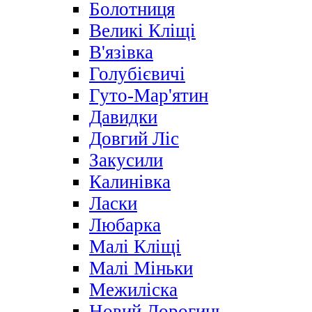
Болотниця
Великі Кліщі
В'язівка
Голубієвичі
Гуто-Мар'ятин
Давидки
Довгий Ліс
Закусили
Калинівка
Ласки
Любарка
Малі Кліщі
Малі Міньки
Межиліска
Новий Дорогинь