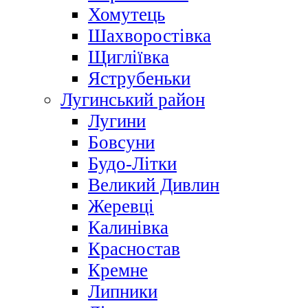
Хомутець
Шахворостівка
Щигліївка
Яструбеньки
Лугинський район
Лугини
Бовсуни
Будо-Літки
Великий Дивлин
Жеревці
Калинівка
Красностав
Кремне
Липники