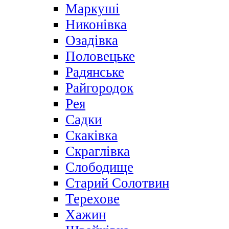
Маркуші
Никонівка
Озадівка
Половецьке
Радянське
Райгородок
Рея
Садки
Скаківка
Скраглівка
Слободище
Старий Солотвин
Терехове
Хажин