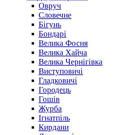
Овруч
Словечне
Бігунь
Бондарі
Велика Фосня
Велика Хайча
Велика Чернігівка
Виступовичі
Гладковичі
Городець
Гошів
Журба
Ігнатпіль
Кирдани