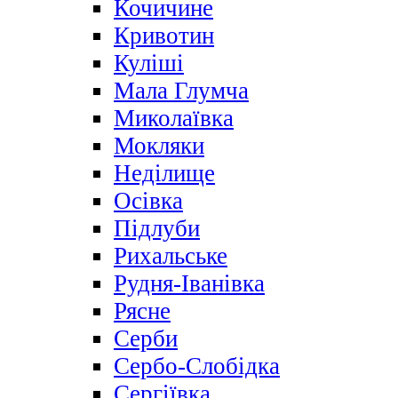
Кочичине
Кривотин
Куліші
Мала Глумча
Миколаївка
Мокляки
Неділище
Осівка
Підлуби
Рихальське
Рудня-Іванівка
Рясне
Серби
Сербо-Слобідка
Сергіївка