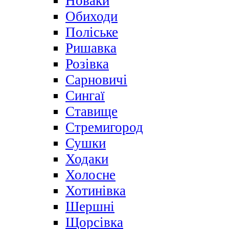
Новаки
Обиходи
Поліське
Ришавка
Розівка
Сарновичі
Сингаї
Ставище
Стремигород
Сушки
Ходаки
Холосне
Хотинівка
Шершні
Щорсівка