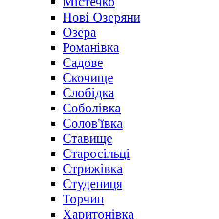
Містечко
Нові Озеряни
Озера
Романівка
Садове
Скочище
Слобідка
Соболівка
Солов'ївка
Ставище
Старосільці
Стрижівка
Студениця
Торчин
Харитонівка