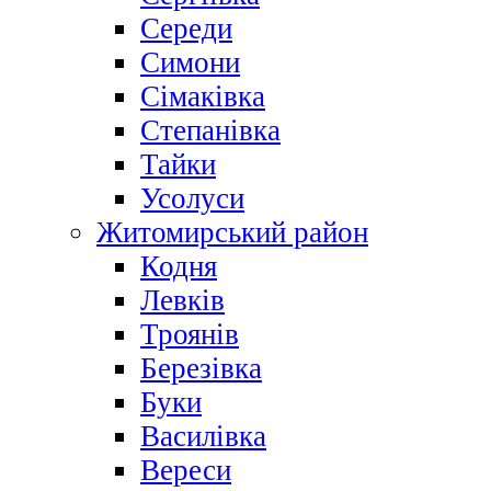
Середи
Симони
Сімаківка
Степанівка
Тайки
Усолуси
Житомирський район
Кодня
Левків
Троянів
Березівка
Буки
Василівка
Вереси