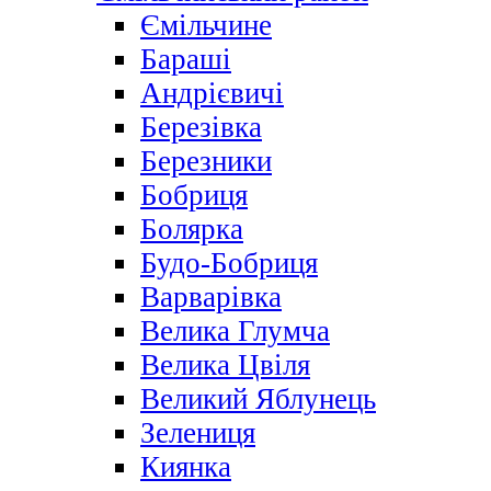
Ємільчине
Бараші
Андрієвичі
Березівка
Березники
Бобриця
Болярка
Будо-Бобриця
Варварівка
Велика Глумча
Велика Цвіля
Великий Яблунець
Зелениця
Киянка