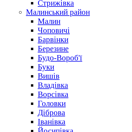
Стрижівка
Малинський район
Малин
Чоповичі
Барвінки
Березине
Будо-Вороб'ї
Буки
Вишів
Владівка
Ворсівка
Головки
Діброва
Іванівка
Йосипівка