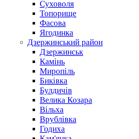
Суховоля
Топорище
Фасова
Ягодинка
Дзержинський район
Дзержинськ
Камінь
Миропіль
Биківка
Булдичів
Велика Козара
Вільха
Врублівка
Годиха
Кам'янка