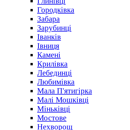
Глинівці
Городківка
Забара
Зарубинці
Іванків
Івниця
Камені
Крилівка
Лебединці
Любимівка
Мала П'ятигірка
Малі Мошківці
Міньківці
Мостове
Нехворощ