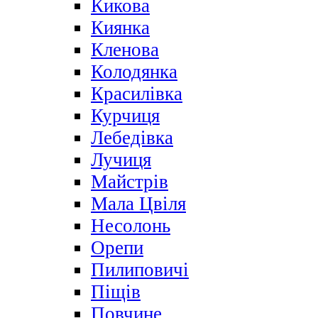
Кикова
Киянка
Кленова
Колодянка
Красилівка
Курчиця
Лебедівка
Лучиця
Майстрів
Мала Цвіля
Несолонь
Орепи
Пилиповичі
Піщів
Повчине