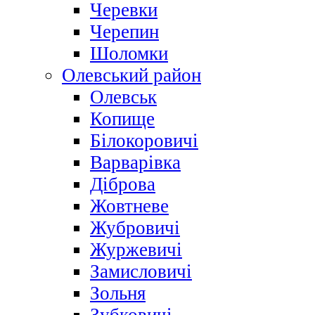
Черевки
Черепин
Шоломки
Олевський район
Олевськ
Копище
Білокоровичі
Варварівка
Діброва
Жовтневе
Жубровичі
Журжевичі
Замисловичі
Зольня