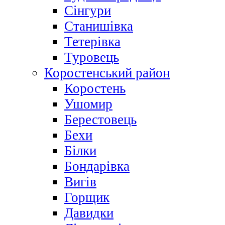
Сінгури
Станишівка
Тетерівка
Туровець
Коростенський район
Коростень
Ушомир
Берестовець
Бехи
Білки
Бондарівка
Вигів
Горщик
Давидки