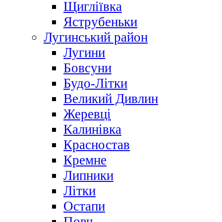
Щигліївка
Яструбеньки
Лугинський район
Лугини
Бовсуни
Будо-Літки
Великий Дивлин
Жеревці
Калинівка
Красностав
Кремне
Липники
Літки
Остапи
Повч