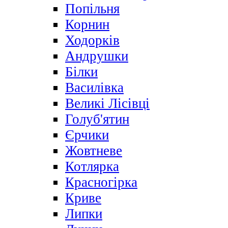
Попільня
Корнин
Ходорків
Андрушки
Білки
Василівка
Великі Лісівці
Голуб'ятин
Єрчики
Жовтневе
Котлярка
Красногірка
Криве
Липки