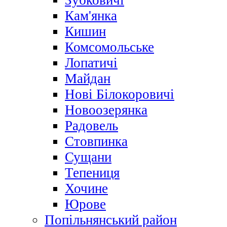
Зубковичі
Кам'янка
Кишин
Комсомольське
Лопатичі
Майдан
Нові Білокоровичі
Новоозерянка
Радовель
Стовпинка
Сущани
Тепениця
Хочине
Юрове
Попільнянський район