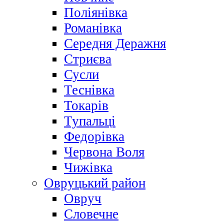
Поліянівка
Романівка
Середня Деражня
Стриєва
Сусли
Теснівка
Токарів
Тупальці
Федорівка
Червона Воля
Чижівка
Овруцький район
Овруч
Словечне