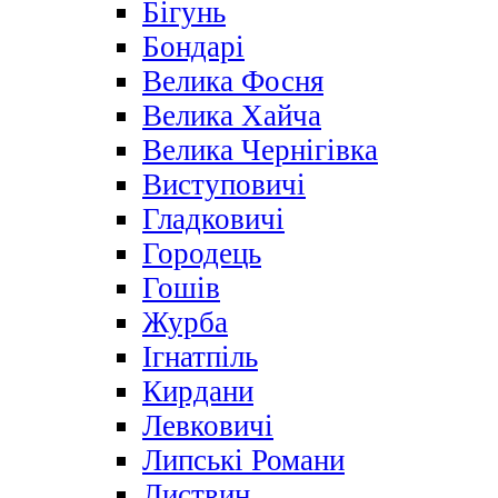
Бігунь
Бондарі
Велика Фосня
Велика Хайча
Велика Чернігівка
Виступовичі
Гладковичі
Городець
Гошів
Журба
Ігнатпіль
Кирдани
Левковичі
Липські Романи
Листвин