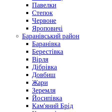
Павелки
Степок
Червоне
Яроповичі
Баранівський район
Баранівка
Берестівка
Вірля
Дібрівка
Довбиш
Жари
Зеремля
Йосипівка
Кам'яний Брід