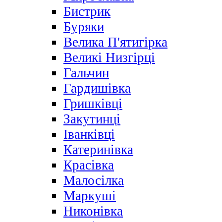
Бистрик
Буряки
Велика П'ятигірка
Великі Низгірці
Гальчин
Гардишівка
Гришківці
Закутинці
Іванківці
Катеринівка
Красівка
Малосілка
Маркуші
Никонівка