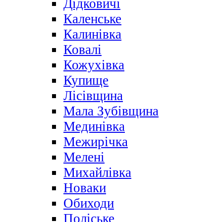
Дідковичі
Каленське
Калинівка
Ковалі
Кожухівка
Купище
Лісівщина
Мала Зубівщина
Мединівка
Межирічка
Мелені
Михайлівка
Новаки
Обиходи
Поліське