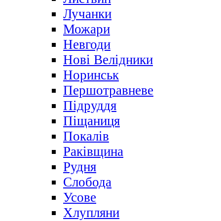
Лучанки
Можари
Невгоди
Нові Велідники
Норинськ
Першотравневе
Підруддя
Піщаниця
Покалів
Раківщина
Рудня
Слобода
Усове
Хлупляни