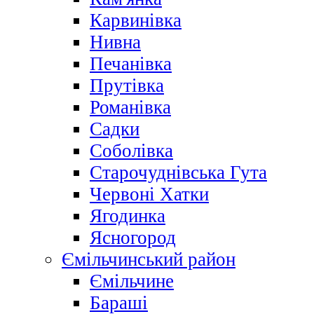
Карвинівка
Нивна
Печанівка
Прутівка
Романівка
Садки
Соболівка
Старочуднівська Гута
Червоні Хатки
Ягодинка
Ясногород
Ємільчинський район
Ємільчине
Бараші