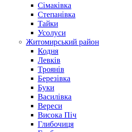
Сімаківка
Степанівка
Тайки
Усолуси
Житомирський район
Кодня
Левків
Троянів
Березівка
Буки
Василівка
Вереси
Висока Піч
Глибочиця