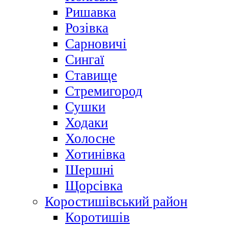
Ришавка
Розівка
Сарновичі
Сингаї
Ставище
Стремигород
Сушки
Ходаки
Холосне
Хотинівка
Шершні
Щорсівка
Коростишівський район
Коротишів