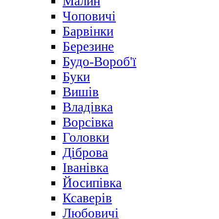
Малин
Чоповичі
Барвінки
Березине
Будо-Вороб'ї
Буки
Вишів
Владівка
Ворсівка
Головки
Діброва
Іванівка
Йосипівка
Ксаверів
Любовичі