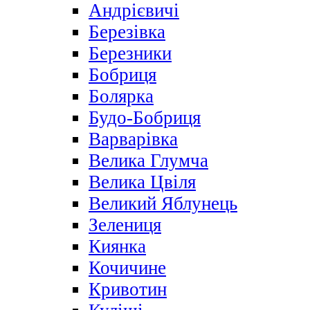
Андрієвичі
Березівка
Березники
Бобриця
Болярка
Будо-Бобриця
Варварівка
Велика Глумча
Велика Цвіля
Великий Яблунець
Зелениця
Киянка
Кочичине
Кривотин