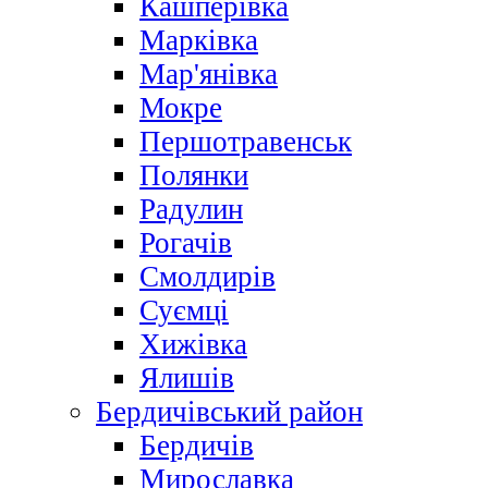
Кашперівка
Марківка
Мар'янівка
Мокре
Першотравенськ
Полянки
Радулин
Рогачів
Смолдирів
Суємці
Хижівка
Ялишів
Бердичівський район
Бердичів
Мирославка