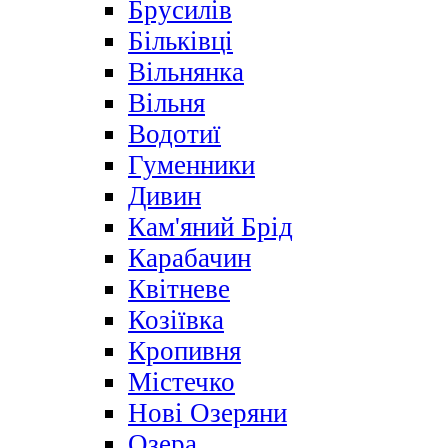
Брусилів
Більківці
Вільнянка
Вільня
Водотиї
Гуменники
Дивин
Кам'яний Брід
Карабачин
Квітневе
Козіївка
Кропивня
Містечко
Нові Озеряни
Озера