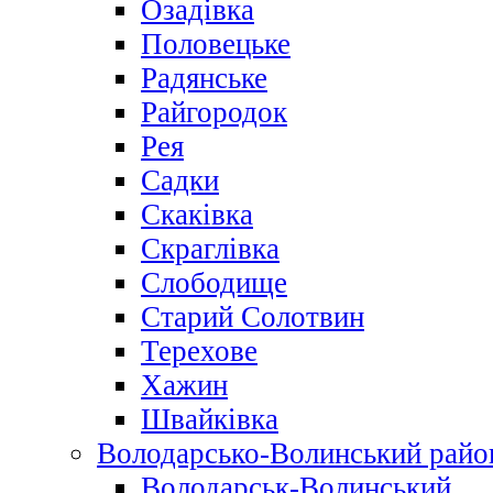
Озадівка
Половецьке
Радянське
Райгородок
Рея
Садки
Скаківка
Скраглівка
Слободище
Старий Солотвин
Терехове
Хажин
Швайківка
Володарсько-Волинський райо
Володарськ-Волинський