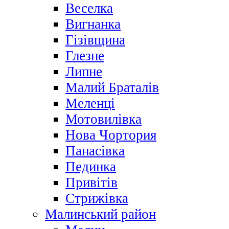
Веселка
Вигнанка
Гізівщина
Глезне
Липне
Малий Браталів
Меленці
Мотовилівка
Нова Чортория
Панасівка
Пединка
Привітів
Стрижівка
Малинський район