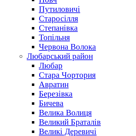
Путиловичі
Старосілля
Степанівка
Топільня
Червона Волока
Любарський район
Любар
Стара Чортория
Авратин
Березівка
Бичева
Велика Волиця
Великий Браталів
Великі Деревичі