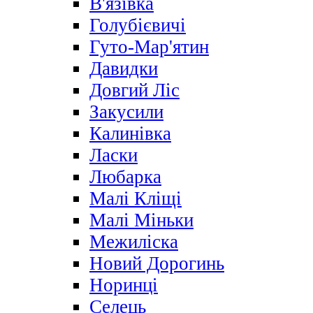
В'язівка
Голубієвичі
Гуто-Мар'ятин
Давидки
Довгий Ліс
Закусили
Калинівка
Ласки
Любарка
Малі Кліщі
Малі Міньки
Межиліска
Новий Дорогинь
Норинці
Селець