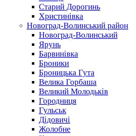
Старий Дорогинь
Христинівка
Новоград-Волинський район
Новоград-Волинський
Ярунь
Барвинівка
Броники
Броницька Гута
Велика Горбаша
Великий Молодьків
Городниця
Гульськ
Дідовичі
Жолобне