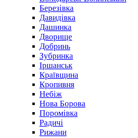
Березівка
Давидівка
Дашинка
Дворище
Добринь
Зубринка
Іршанськ
Краївщина
Кропивня
Небіж
Нова Борова
Поромівка
Радичі
Рижани