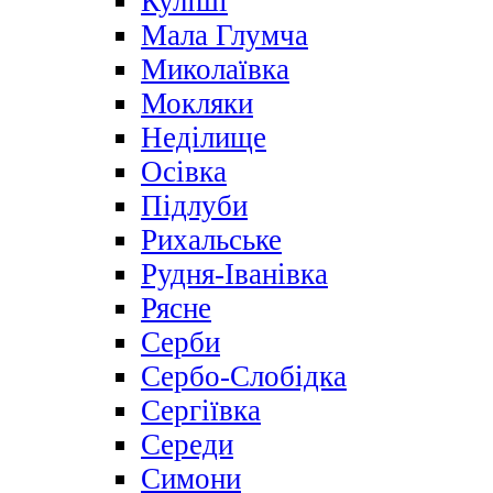
Куліші
Мала Глумча
Миколаївка
Мокляки
Неділище
Осівка
Підлуби
Рихальське
Рудня-Іванівка
Рясне
Серби
Сербо-Слобідка
Сергіївка
Середи
Симони