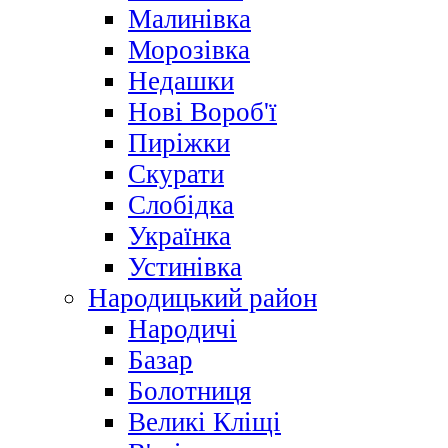
Малинівка
Морозівка
Недашки
Нові Вороб'ї
Пиріжки
Скурати
Слобідка
Українка
Устинівка
Народицький район
Народичі
Базар
Болотниця
Великі Кліщі