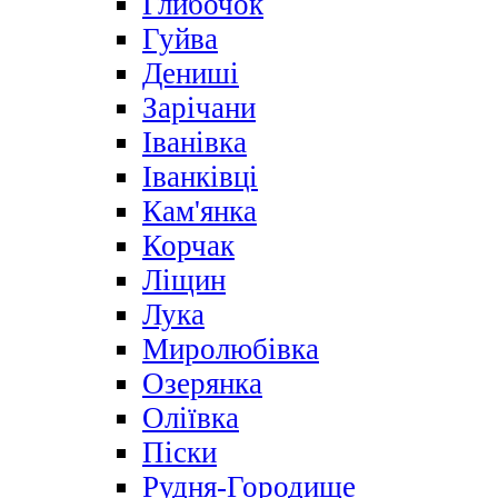
Глибочок
Гуйва
Дениші
Зарічани
Іванівка
Іванківці
Кам'янка
Корчак
Ліщин
Лука
Миролюбівка
Озерянка
Оліївка
Піски
Рудня-Городище