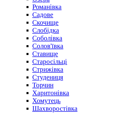
Романівка
Садове
Скочище
Слобідка
Соболівка
Солов'ївка
Ставище
Старосільці
Стрижівка
Студениця
Торчин
Харитонівка
Хомутець
Шахворостівка