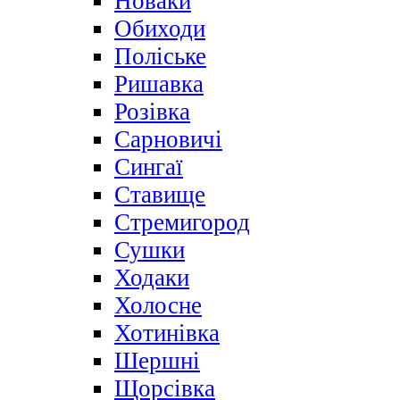
Новаки
Обиходи
Поліське
Ришавка
Розівка
Сарновичі
Сингаї
Ставище
Стремигород
Сушки
Ходаки
Холосне
Хотинівка
Шершні
Щорсівка