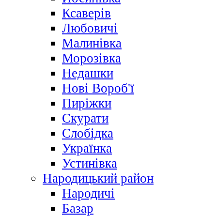
Ксаверів
Любовичі
Малинівка
Морозівка
Недашки
Нові Вороб'ї
Пиріжки
Скурати
Слобідка
Українка
Устинівка
Народицький район
Народичі
Базар