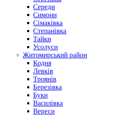
Середи
Симони
Сімаківка
Степанівка
Тайки
Усолуси
Житомирський район
Кодня
Левків
Троянів
Березівка
Буки
Василівка
Вереси