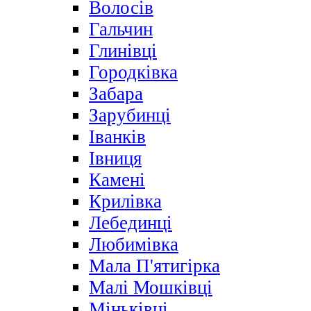
Волосів
Гальчин
Глинівці
Городківка
Забара
Зарубинці
Іванків
Івниця
Камені
Крилівка
Лебединці
Любимівка
Мала П'ятигірка
Малі Мошківці
Міньківці