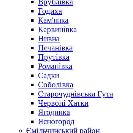
Врублівка
Годиха
Кам'янка
Карвинівка
Нивна
Печанівка
Прутівка
Романівка
Садки
Соболівка
Старочуднівська Гута
Червоні Хатки
Ягодинка
Ясногород
Ємільчинський район