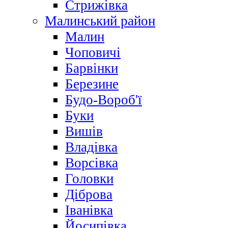
Стрижівка
Малинський район
Малин
Чоповичі
Барвінки
Березине
Будо-Вороб'ї
Буки
Вишів
Владівка
Ворсівка
Головки
Діброва
Іванівка
Йосипівка