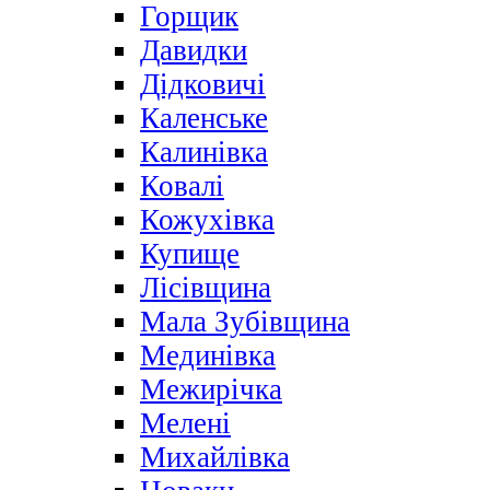
Горщик
Давидки
Дідковичі
Каленське
Калинівка
Ковалі
Кожухівка
Купище
Лісівщина
Мала Зубівщина
Мединівка
Межирічка
Мелені
Михайлівка