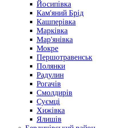
Йосипівка
Кам'яний Брід
Кашперівка
Марківка
Мар'янівка
Мокре
Першотравенськ
Полянки
Радулин
Рогачів
Смолдирів
Суємці
Хижівка
Ялишів