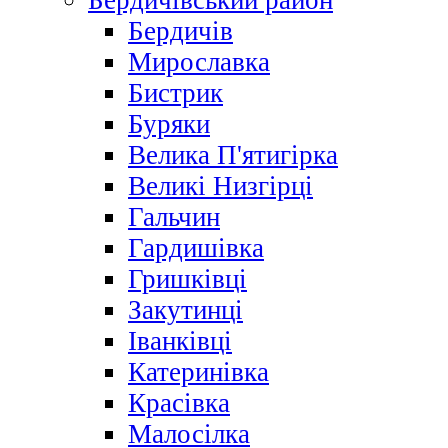
Бердичівський район
Бердичів
Мирославка
Бистрик
Буряки
Велика П'ятигірка
Великі Низгірці
Гальчин
Гардишівка
Гришківці
Закутинці
Іванківці
Катеринівка
Красівка
Малосілка