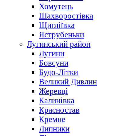
Хомутець
Шахворостівка
Щигліївка
Яструбеньки
Лугинський район
Лугини
Бовсуни
Будо-Літки
Великий Дивлин
Жеревці
Калинівка
Красностав
Кремне
Липники