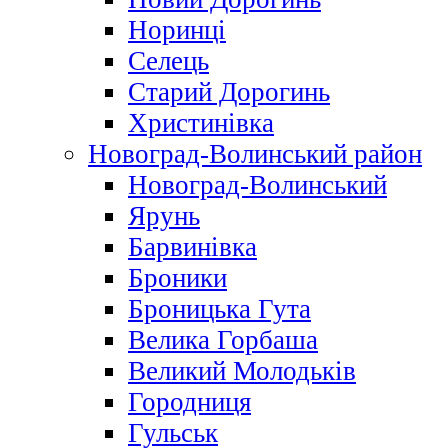
Норинці
Селець
Старий Дорогинь
Христинівка
Новоград-Волинський район
Новоград-Волинський
Ярунь
Барвинівка
Броники
Броницька Гута
Велика Горбаша
Великий Молодьків
Городниця
Гульськ