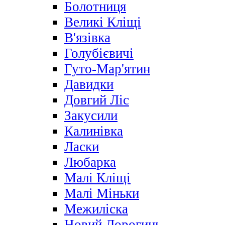
Болотниця
Великі Кліщі
В'язівка
Голубієвичі
Гуто-Мар'ятин
Давидки
Довгий Ліс
Закусили
Калинівка
Ласки
Любарка
Малі Кліщі
Малі Міньки
Межиліска
Новий Дорогинь