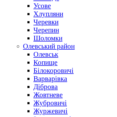
Усове
Хлупляни
Черевки
Черепин
Шоломки
Олевський район
Олевськ
Копище
Білокоровичі
Варварівка
Діброва
Жовтневе
Жубровичі
Журжевичі