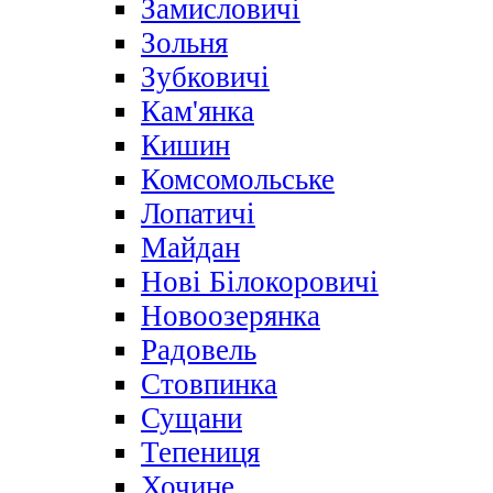
Замисловичі
Зольня
Зубковичі
Кам'янка
Кишин
Комсомольське
Лопатичі
Майдан
Нові Білокоровичі
Новоозерянка
Радовель
Стовпинка
Сущани
Тепениця
Хочине