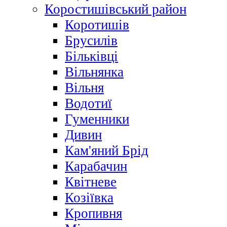
Коростишівський район
Коротишів
Брусилів
Більківці
Вільнянка
Вільня
Водотиї
Гуменники
Дивин
Кам'яний Брід
Карабачин
Квітневе
Козіївка
Кропивня