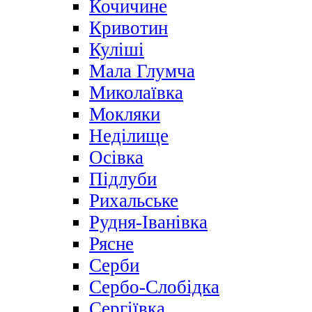
Кочичине
Кривотин
Куліші
Мала Глумча
Миколаївка
Мокляки
Неділище
Осівка
Підлуби
Рихальське
Рудня-Іванівка
Рясне
Серби
Сербо-Слобідка
Сергіївка