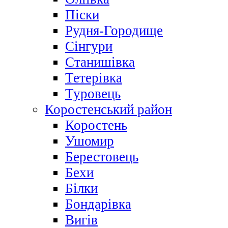
Піски
Рудня-Городище
Сінгури
Станишівка
Тетерівка
Туровець
Коростенський район
Коростень
Ушомир
Берестовець
Бехи
Білки
Бондарівка
Вигів