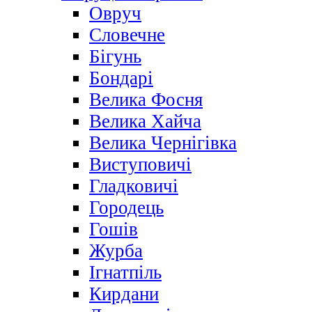
Овруч
Словечне
Бігунь
Бондарі
Велика Фосня
Велика Хайча
Велика Чернігівка
Виступовичі
Гладковичі
Городець
Гошів
Журба
Ігнатпіль
Кирдани