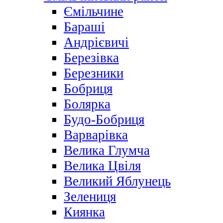
Ємільчине
Бараші
Андрієвичі
Березівка
Березники
Бобриця
Болярка
Будо-Бобриця
Варварівка
Велика Глумча
Велика Цвіля
Великий Яблунець
Зелениця
Киянка