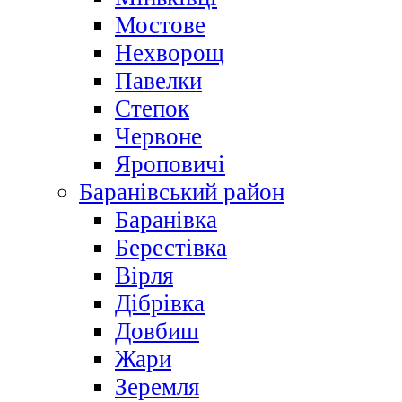
Мостове
Нехворощ
Павелки
Степок
Червоне
Яроповичі
Баранівський район
Баранівка
Берестівка
Вірля
Дібрівка
Довбиш
Жари
Зеремля