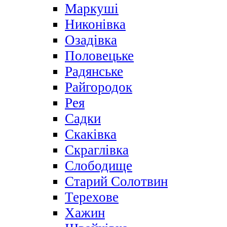
Маркуші
Никонівка
Озадівка
Половецьке
Радянське
Райгородок
Рея
Садки
Скаківка
Скраглівка
Слободище
Старий Солотвин
Терехове
Хажин