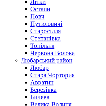
Літки
Остапи
Повч
Путиловичі
Старосілля
Степанівка
Топільня
Червона Волока
Любарський район
Любар
Стара Чортория
Авратин
Березівка
Бичева
Велика Волиця