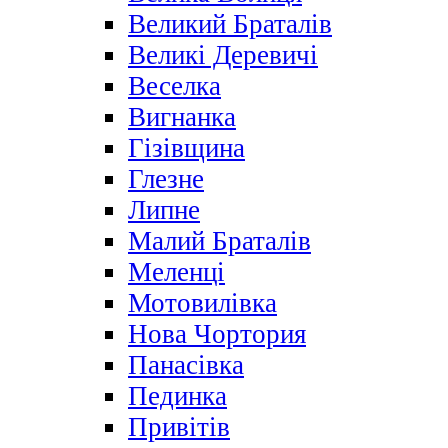
Великий Браталів
Великі Деревичі
Веселка
Вигнанка
Гізівщина
Глезне
Липне
Малий Браталів
Меленці
Мотовилівка
Нова Чортория
Панасівка
Пединка
Привітів