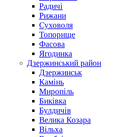
Радичі
Рижани
Суховоля
Топорище
Фасова
Ягодинка
Дзержинський район
Дзержинськ
Камінь
Миропіль
Биківка
Булдичів
Велика Козара
Вільха