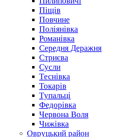
Пилиповичі
Піщів
Повчине
Поліянівка
Романівка
Середня Деражня
Стриєва
Сусли
Теснівка
Токарів
Тупальці
Федорівка
Червона Воля
Чижівка
Овруцький район