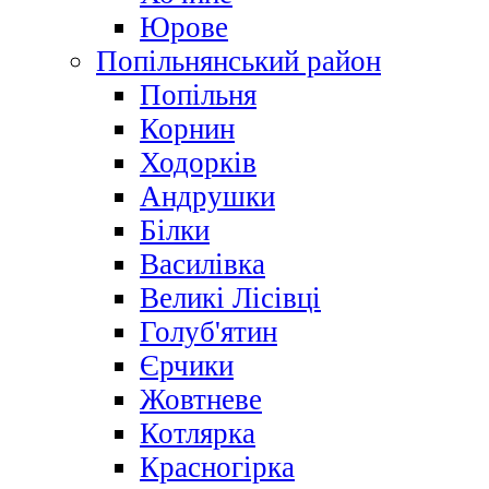
Юрове
Попільнянський район
Попільня
Корнин
Ходорків
Андрушки
Білки
Василівка
Великі Лісівці
Голуб'ятин
Єрчики
Жовтневе
Котлярка
Красногірка