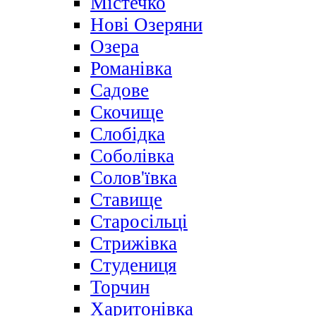
Містечко
Нові Озеряни
Озера
Романівка
Садове
Скочище
Слобідка
Соболівка
Солов'ївка
Ставище
Старосільці
Стрижівка
Студениця
Торчин
Харитонівка