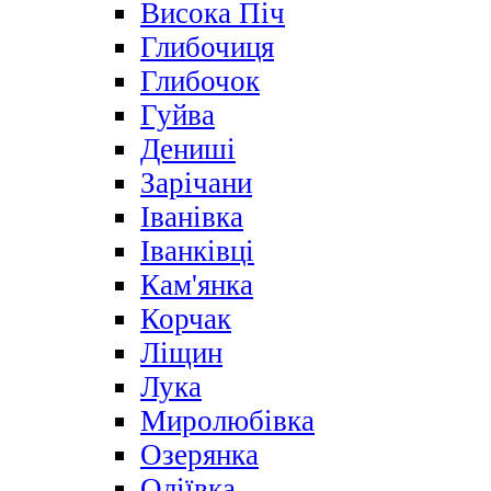
Висока Піч
Глибочиця
Глибочок
Гуйва
Дениші
Зарічани
Іванівка
Іванківці
Кам'янка
Корчак
Ліщин
Лука
Миролюбівка
Озерянка
Оліївка