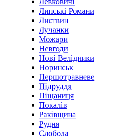
Левковичі
Липські Романи
Листвин
Лучанки
Можари
Невгоди
Нові Велідники
Норинськ
Першотравневе
Підруддя
Піщаниця
Покалів
Раківщина
Рудня
Слобода