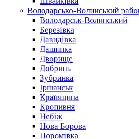
Швайківка
Володарсько-Волинський райо
Володарськ-Волинський
Березівка
Давидівка
Дашинка
Дворище
Добринь
Зубринка
Іршанськ
Краївщина
Кропивня
Небіж
Нова Борова
Поромівка