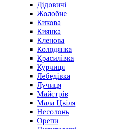
Дідовичі
Жолобне
Кикова
Киянка
Кленова
Колодянка
Красилівка
Курчиця
Лебедівка
Лучиця
Майстрів
Мала Цвіля
Несолонь
Орепи