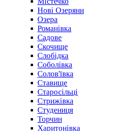
Містечко
Нові Озеряни
Озера
Романівка
Садове
Скочище
Слобідка
Соболівка
Солов'ївка
Ставище
Старосільці
Стрижівка
Студениця
Торчин
Харитонівка