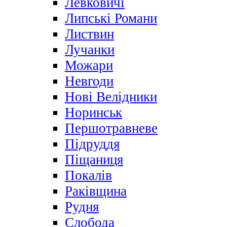
Левковичі
Липські Романи
Листвин
Лучанки
Можари
Невгоди
Нові Велідники
Норинськ
Першотравневе
Підруддя
Піщаниця
Покалів
Раківщина
Рудня
Слобода