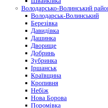
Швайківка
Володарсько-Волинський райо
Володарськ-Волинський
Березівка
Давидівка
Дашинка
Дворище
Добринь
Зубринка
Іршанськ
Краївщина
Кропивня
Небіж
Нова Борова
Поромівка