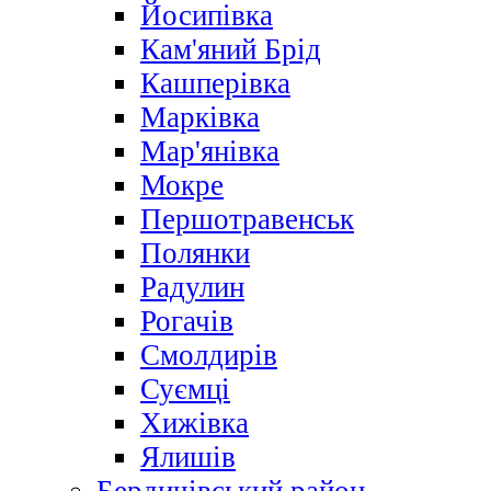
Йосипівка
Кам'яний Брід
Кашперівка
Марківка
Мар'янівка
Мокре
Першотравенськ
Полянки
Радулин
Рогачів
Смолдирів
Суємці
Хижівка
Ялишів