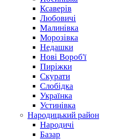
Ксаверів
Любовичі
Малинівка
Морозівка
Недашки
Нові Вороб'ї
Пиріжки
Скурати
Слобідка
Українка
Устинівка
Народицький район
Народичі
Базар