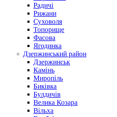
Радичі
Рижани
Суховоля
Топорище
Фасова
Ягодинка
Дзержинський район
Дзержинськ
Камінь
Миропіль
Биківка
Булдичів
Велика Козара
Вільха