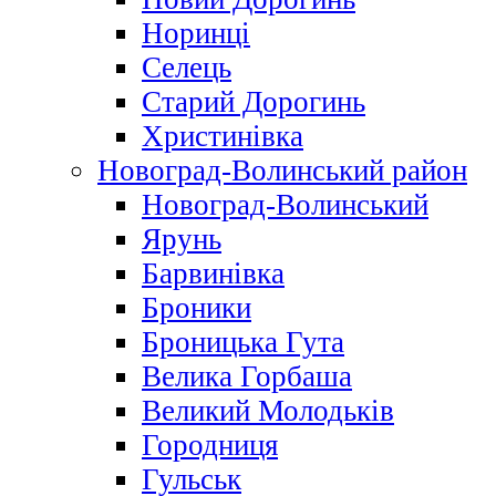
Норинці
Селець
Старий Дорогинь
Христинівка
Новоград-Волинський район
Новоград-Волинський
Ярунь
Барвинівка
Броники
Броницька Гута
Велика Горбаша
Великий Молодьків
Городниця
Гульськ