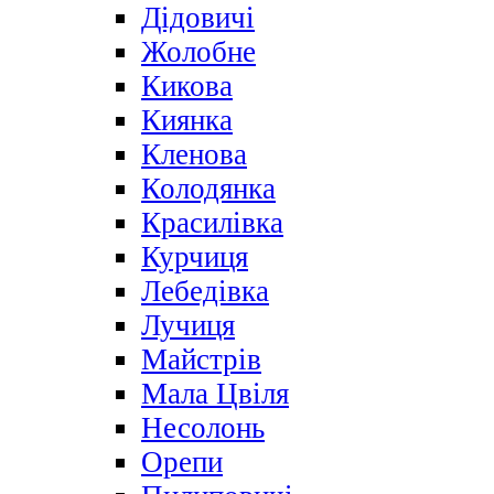
Дідовичі
Жолобне
Кикова
Киянка
Кленова
Колодянка
Красилівка
Курчиця
Лебедівка
Лучиця
Майстрів
Мала Цвіля
Несолонь
Орепи