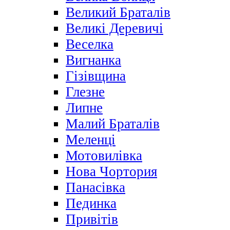
Великий Браталів
Великі Деревичі
Веселка
Вигнанка
Гізівщина
Глезне
Липне
Малий Браталів
Меленці
Мотовилівка
Нова Чортория
Панасівка
Пединка
Привітів