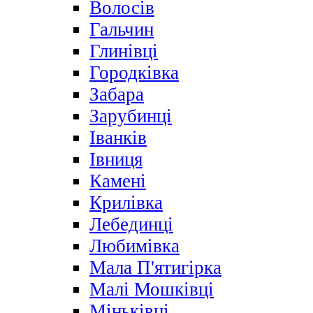
Волосів
Гальчин
Глинівці
Городківка
Забара
Зарубинці
Іванків
Івниця
Камені
Крилівка
Лебединці
Любимівка
Мала П'ятигірка
Малі Мошківці
Міньківці