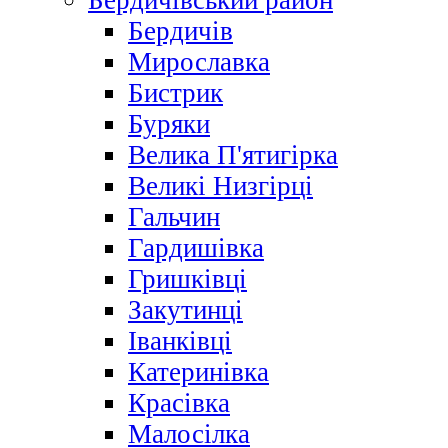
Бердичівський район
Бердичів
Мирославка
Бистрик
Буряки
Велика П'ятигірка
Великі Низгірці
Гальчин
Гардишівка
Гришківці
Закутинці
Іванківці
Катеринівка
Красівка
Малосілка