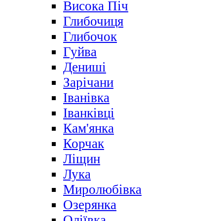
Висока Піч
Глибочиця
Глибочок
Гуйва
Дениші
Зарічани
Іванівка
Іванківці
Кам'янка
Корчак
Ліщин
Лука
Миролюбівка
Озерянка
Оліївка