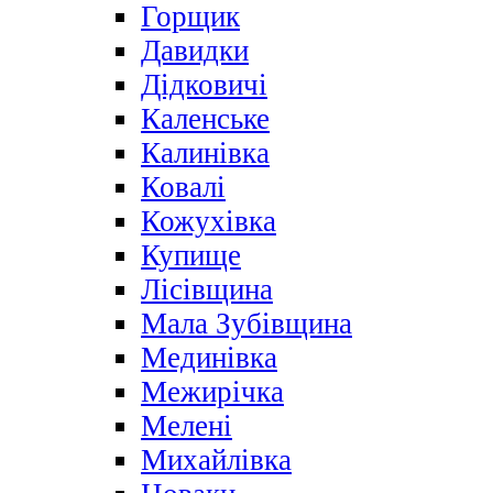
Горщик
Давидки
Дідковичі
Каленське
Калинівка
Ковалі
Кожухівка
Купище
Лісівщина
Мала Зубівщина
Мединівка
Межирічка
Мелені
Михайлівка