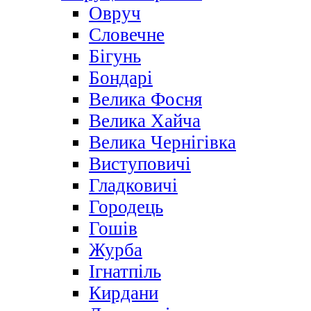
Овруч
Словечне
Бігунь
Бондарі
Велика Фосня
Велика Хайча
Велика Чернігівка
Виступовичі
Гладковичі
Городець
Гошів
Журба
Ігнатпіль
Кирдани