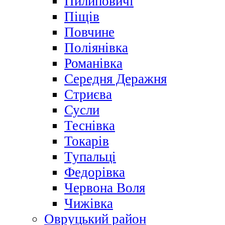
Пилиповичі
Піщів
Повчине
Поліянівка
Романівка
Середня Деражня
Стриєва
Сусли
Теснівка
Токарів
Тупальці
Федорівка
Червона Воля
Чижівка
Овруцький район