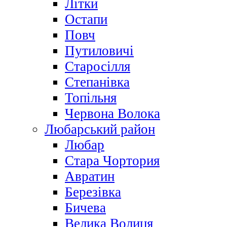
Літки
Остапи
Повч
Путиловичі
Старосілля
Степанівка
Топільня
Червона Волока
Любарський район
Любар
Стара Чортория
Авратин
Березівка
Бичева
Велика Волиця