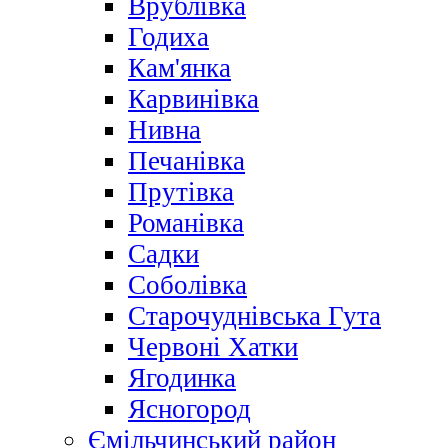
Врублівка
Годиха
Кам'янка
Карвинівка
Нивна
Печанівка
Прутівка
Романівка
Садки
Соболівка
Старочуднівська Гута
Червоні Хатки
Ягодинка
Ясногород
Ємільчинський район