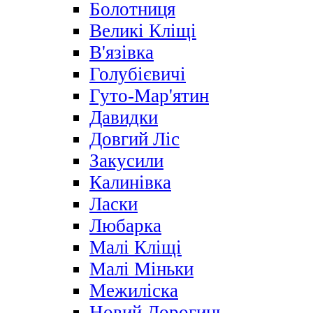
Болотниця
Великі Кліщі
В'язівка
Голубієвичі
Гуто-Мар'ятин
Давидки
Довгий Ліс
Закусили
Калинівка
Ласки
Любарка
Малі Кліщі
Малі Міньки
Межиліска
Новий Дорогинь