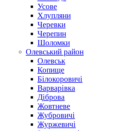
Усове
Хлупляни
Черевки
Черепин
Шоломки
Олевський район
Олевськ
Копище
Білокоровичі
Варварівка
Діброва
Жовтневе
Жубровичі
Журжевичі