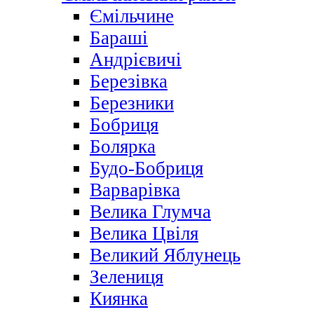
Ємільчине
Бараші
Андрієвичі
Березівка
Березники
Бобриця
Болярка
Будо-Бобриця
Варварівка
Велика Глумча
Велика Цвіля
Великий Яблунець
Зелениця
Киянка