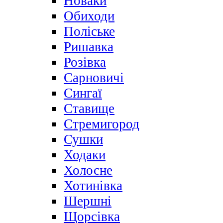
Новаки
Обиходи
Поліське
Ришавка
Розівка
Сарновичі
Сингаї
Ставище
Стремигород
Сушки
Ходаки
Холосне
Хотинівка
Шершні
Щорсівка