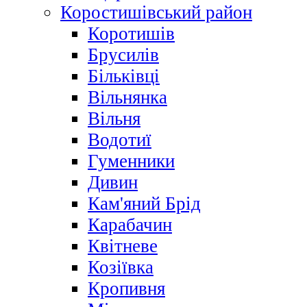
Коростишівський район
Коротишів
Брусилів
Більківці
Вільнянка
Вільня
Водотиї
Гуменники
Дивин
Кам'яний Брід
Карабачин
Квітневе
Козіївка
Кропивня