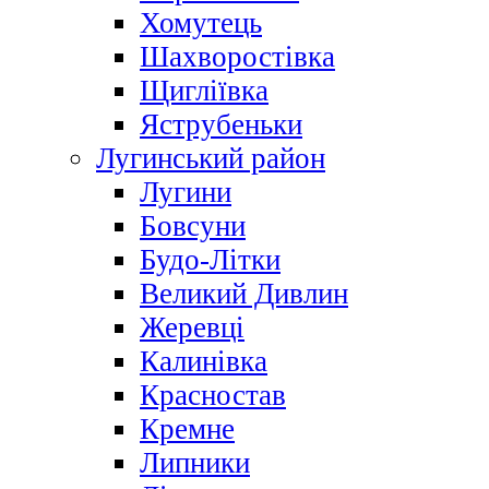
Хомутець
Шахворостівка
Щигліївка
Яструбеньки
Лугинський район
Лугини
Бовсуни
Будо-Літки
Великий Дивлин
Жеревці
Калинівка
Красностав
Кремне
Липники