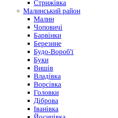
Стрижівка
Малинський район
Малин
Чоповичі
Барвінки
Березине
Будо-Вороб'ї
Буки
Вишів
Владівка
Ворсівка
Головки
Діброва
Іванівка
Йосипівка