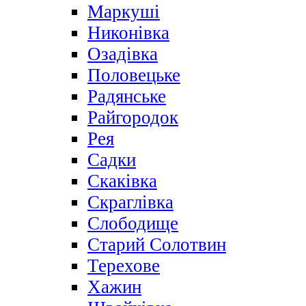
Маркуші
Никонівка
Озадівка
Половецьке
Радянське
Райгородок
Рея
Садки
Скаківка
Скраглівка
Слободище
Старий Солотвин
Терехове
Хажин