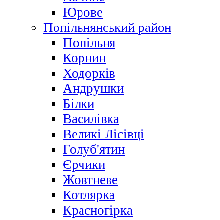
Юрове
Попільнянський район
Попільня
Корнин
Ходорків
Андрушки
Білки
Василівка
Великі Лісівці
Голуб'ятин
Єрчики
Жовтневе
Котлярка
Красногірка