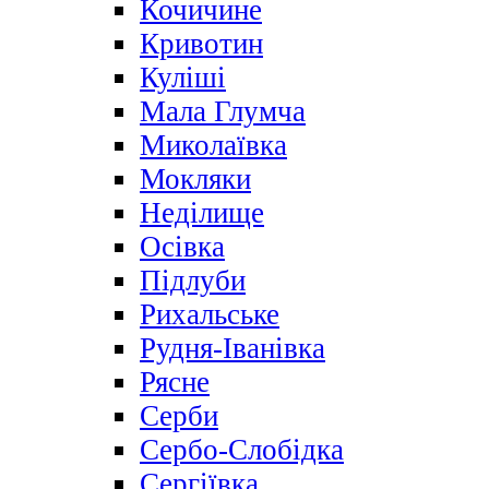
Кочичине
Кривотин
Куліші
Мала Глумча
Миколаївка
Мокляки
Неділище
Осівка
Підлуби
Рихальське
Рудня-Іванівка
Рясне
Серби
Сербо-Слобідка
Сергіївка