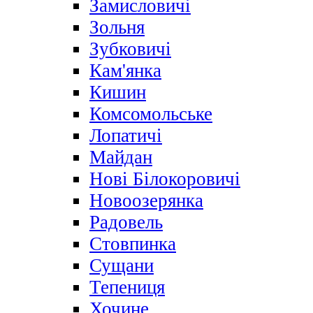
Замисловичі
Зольня
Зубковичі
Кам'янка
Кишин
Комсомольське
Лопатичі
Майдан
Нові Білокоровичі
Новоозерянка
Радовель
Стовпинка
Сущани
Тепениця
Хочине