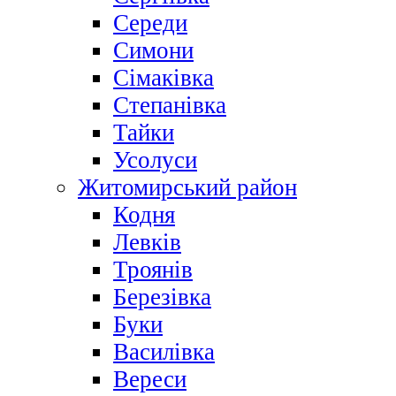
Середи
Симони
Сімаківка
Степанівка
Тайки
Усолуси
Житомирський район
Кодня
Левків
Троянів
Березівка
Буки
Василівка
Вереси