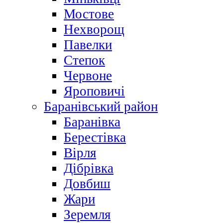
Мостове
Нехворощ
Павелки
Степок
Червоне
Яроповичі
Баранівський район
Баранівка
Берестівка
Вірля
Дібрівка
Довбиш
Жари
Зеремля