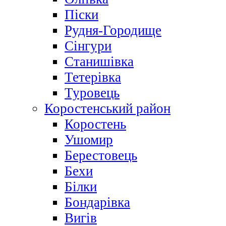
Піски
Рудня-Городище
Сінгури
Станишівка
Тетерівка
Туровець
Коростенський район
Коростень
Ушомир
Берестовець
Бехи
Білки
Бондарівка
Вигів