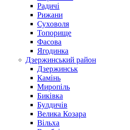
Радичі
Рижани
Суховоля
Топорище
Фасова
Ягодинка
Дзержинський район
Дзержинськ
Камінь
Миропіль
Биківка
Булдичів
Велика Козара
Вільха