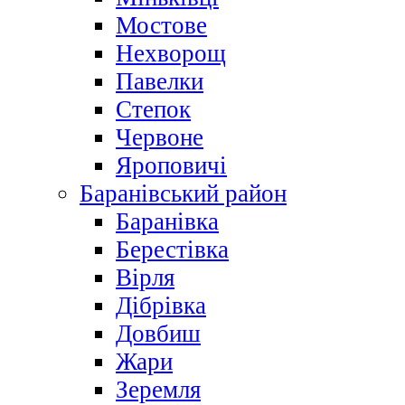
Мостове
Нехворощ
Павелки
Степок
Червоне
Яроповичі
Баранівський район
Баранівка
Берестівка
Вірля
Дібрівка
Довбиш
Жари
Зеремля