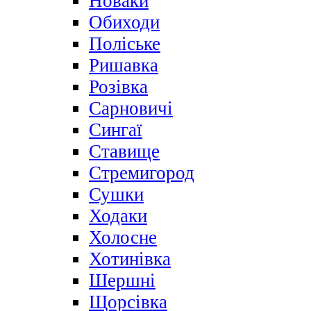
Новаки
Обиходи
Поліське
Ришавка
Розівка
Сарновичі
Сингаї
Ставище
Стремигород
Сушки
Ходаки
Холосне
Хотинівка
Шершні
Щорсівка