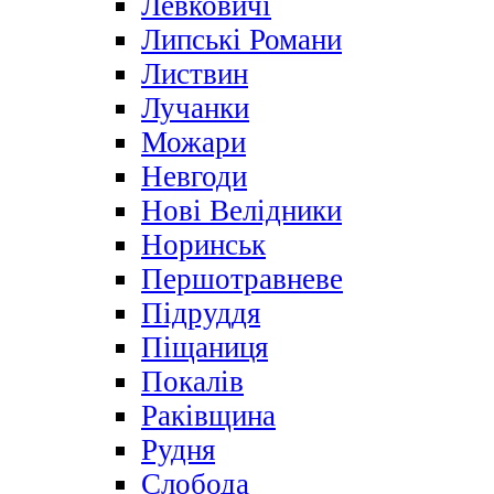
Левковичі
Липські Романи
Листвин
Лучанки
Можари
Невгоди
Нові Велідники
Норинськ
Першотравневе
Підруддя
Піщаниця
Покалів
Раківщина
Рудня
Слобода