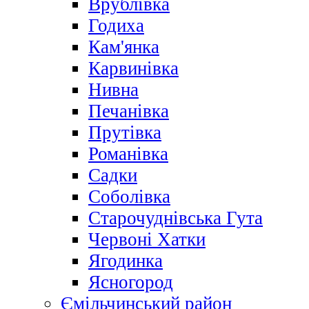
Врублівка
Годиха
Кам'янка
Карвинівка
Нивна
Печанівка
Прутівка
Романівка
Садки
Соболівка
Старочуднівська Гута
Червоні Хатки
Ягодинка
Ясногород
Ємільчинський район