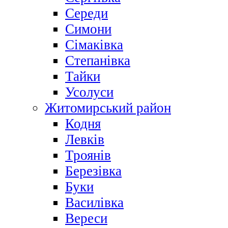
Середи
Симони
Сімаківка
Степанівка
Тайки
Усолуси
Житомирський район
Кодня
Левків
Троянів
Березівка
Буки
Василівка
Вереси