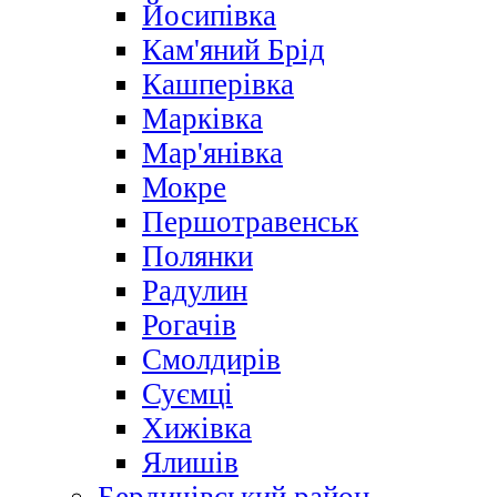
Йосипівка
Кам'яний Брід
Кашперівка
Марківка
Мар'янівка
Мокре
Першотравенськ
Полянки
Радулин
Рогачів
Смолдирів
Суємці
Хижівка
Ялишів