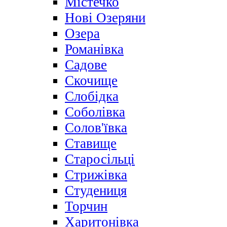
Містечко
Нові Озеряни
Озера
Романівка
Садове
Скочище
Слобідка
Соболівка
Солов'ївка
Ставище
Старосільці
Стрижівка
Студениця
Торчин
Харитонівка