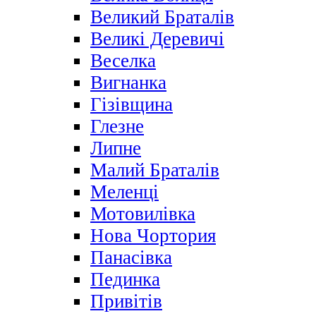
Великий Браталів
Великі Деревичі
Веселка
Вигнанка
Гізівщина
Глезне
Липне
Малий Браталів
Меленці
Мотовилівка
Нова Чортория
Панасівка
Пединка
Привітів