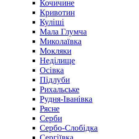
Кочичине
Кривотин
Куліші
Мала Глумча
Миколаївка
Мокляки
Неділище
Осівка
Підлуби
Рихальське
Рудня-Іванівка
Рясне
Серби
Сербо-Слобідка
Сергіївка