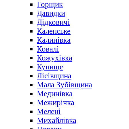
Горщик
Давидки
Дідковичі
Каленське
Калинівка
Ковалі
Кожухівка
Купище
Лісівщина
Мала Зубівщина
Мединівка
Межирічка
Мелені
Михайлівка