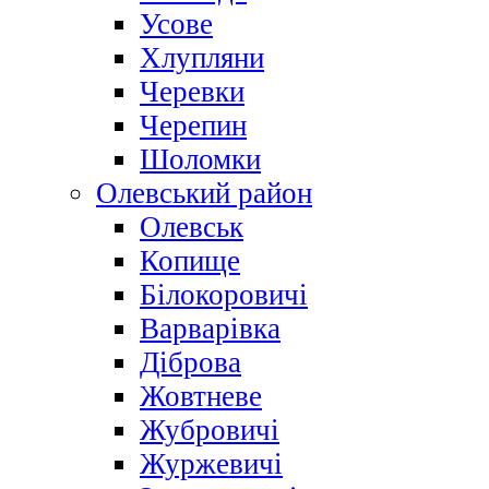
Усове
Хлупляни
Черевки
Черепин
Шоломки
Олевський район
Олевськ
Копище
Білокоровичі
Варварівка
Діброва
Жовтневе
Жубровичі
Журжевичі