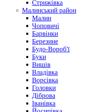
Стрижівка
Малинський район
Малин
Чоповичі
Барвінки
Березине
Будо-Вороб'ї
Буки
Вишів
Владівка
Ворсівка
Головки
Діброва
Іванівка
Йосипівка