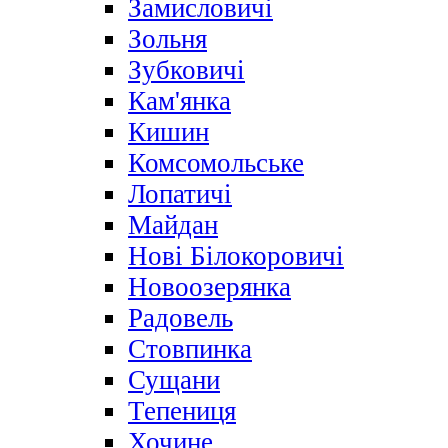
Замисловичі
Зольня
Зубковичі
Кам'янка
Кишин
Комсомольське
Лопатичі
Майдан
Нові Білокоровичі
Новоозерянка
Радовель
Стовпинка
Сущани
Тепениця
Хочине