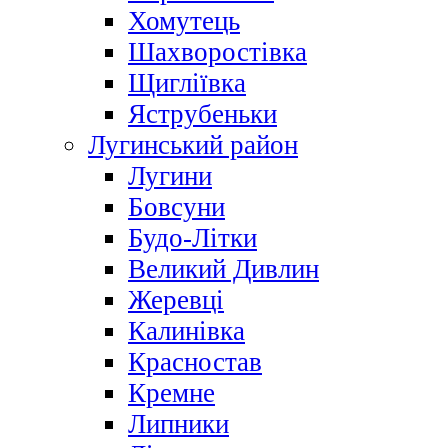
Хомутець
Шахворостівка
Щигліївка
Яструбеньки
Лугинський район
Лугини
Бовсуни
Будо-Літки
Великий Дивлин
Жеревці
Калинівка
Красностав
Кремне
Липники