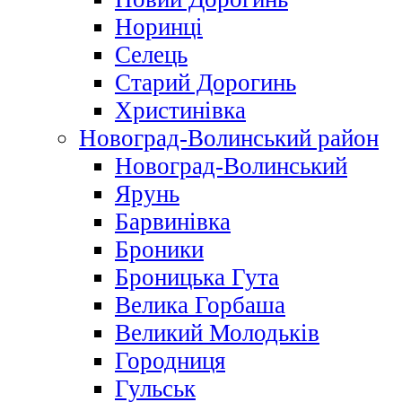
Норинці
Селець
Старий Дорогинь
Христинівка
Новоград-Волинський район
Новоград-Волинський
Ярунь
Барвинівка
Броники
Броницька Гута
Велика Горбаша
Великий Молодьків
Городниця
Гульськ