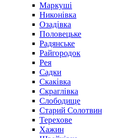
Маркуші
Никонівка
Озадівка
Половецьке
Радянське
Райгородок
Рея
Садки
Скаківка
Скраглівка
Слободище
Старий Солотвин
Терехове
Хажин