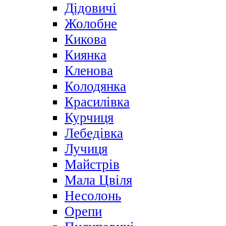
Дідовичі
Жолобне
Кикова
Киянка
Кленова
Колодянка
Красилівка
Курчиця
Лебедівка
Лучиця
Майстрів
Мала Цвіля
Несолонь
Орепи