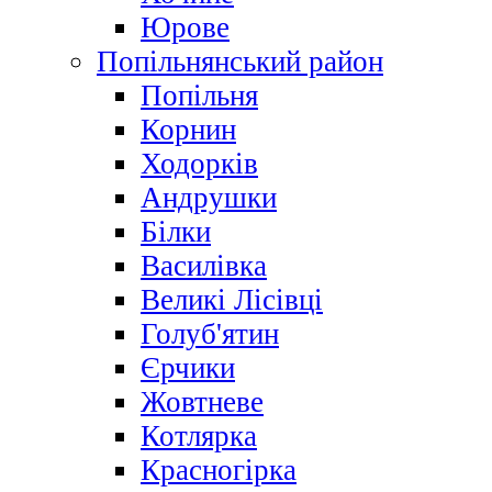
Юрове
Попільнянський район
Попільня
Корнин
Ходорків
Андрушки
Білки
Василівка
Великі Лісівці
Голуб'ятин
Єрчики
Жовтневе
Котлярка
Красногірка