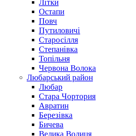
Літки
Остапи
Повч
Путиловичі
Старосілля
Степанівка
Топільня
Червона Волока
Любарський район
Любар
Стара Чортория
Авратин
Березівка
Бичева
Велика Волиця