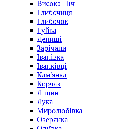
Висока Піч
Глибочиця
Глибочок
Гуйва
Дениші
Зарічани
Іванівка
Іванківці
Кам'янка
Корчак
Ліщин
Лука
Миролюбівка
Озерянка
Оліївка