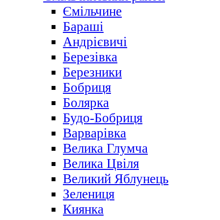
Ємільчине
Бараші
Андрієвичі
Березівка
Березники
Бобриця
Болярка
Будо-Бобриця
Варварівка
Велика Глумча
Велика Цвіля
Великий Яблунець
Зелениця
Киянка