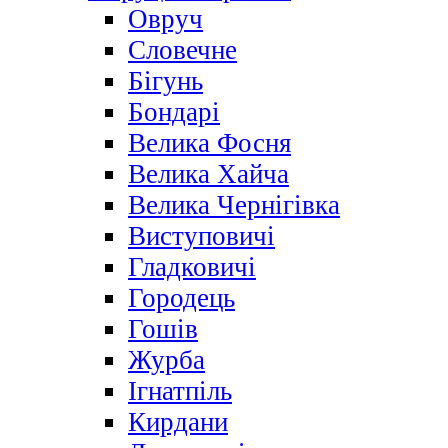
Овруч
Словечне
Бігунь
Бондарі
Велика Фосня
Велика Хайча
Велика Чернігівка
Виступовичі
Гладковичі
Городець
Гошів
Журба
Ігнатпіль
Кирдани