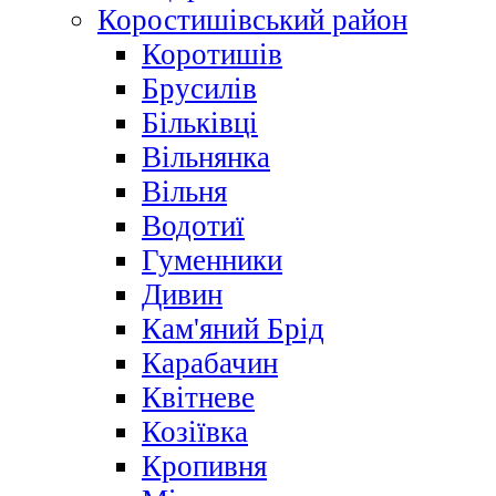
Коростишівський район
Коротишів
Брусилів
Більківці
Вільнянка
Вільня
Водотиї
Гуменники
Дивин
Кам'яний Брід
Карабачин
Квітневе
Козіївка
Кропивня