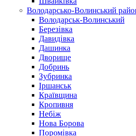
Швайківка
Володарсько-Волинський райо
Володарськ-Волинський
Березівка
Давидівка
Дашинка
Дворище
Добринь
Зубринка
Іршанськ
Краївщина
Кропивня
Небіж
Нова Борова
Поромівка