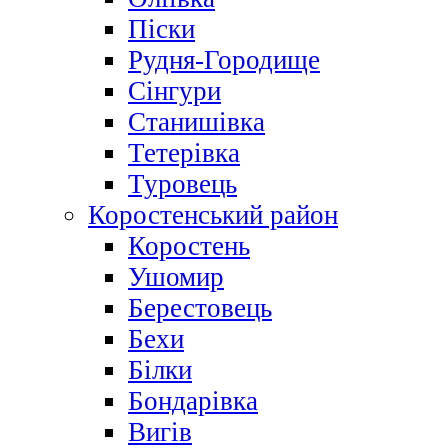
Піски
Рудня-Городище
Сінгури
Станишівка
Тетерівка
Туровець
Коростенський район
Коростень
Ушомир
Берестовець
Бехи
Білки
Бондарівка
Вигів