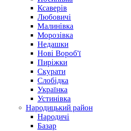
Ксаверів
Любовичі
Малинівка
Морозівка
Недашки
Нові Вороб'ї
Пиріжки
Скурати
Слобідка
Українка
Устинівка
Народицький район
Народичі
Базар