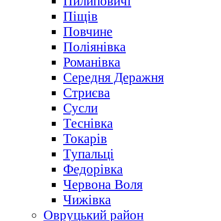
Пилиповичі
Піщів
Повчине
Поліянівка
Романівка
Середня Деражня
Стриєва
Сусли
Теснівка
Токарів
Тупальці
Федорівка
Червона Воля
Чижівка
Овруцький район