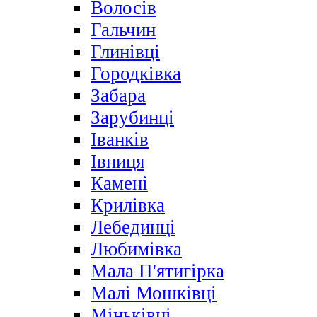
Волосів
Гальчин
Глинівці
Городківка
Забара
Зарубинці
Іванків
Івниця
Камені
Крилівка
Лебединці
Любимівка
Мала П'ятигірка
Малі Мошківці
Міньківці