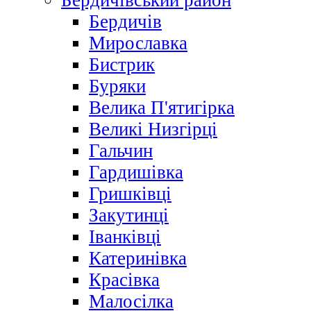
Бердичівський район
Бердичів
Мирославка
Бистрик
Буряки
Велика П'ятигірка
Великі Низгірці
Гальчин
Гардишівка
Гришківці
Закутинці
Іванківці
Катеринівка
Красівка
Малосілка