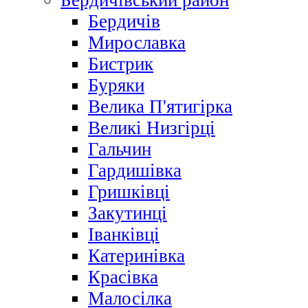
Бердичівський район
Бердичів
Мирославка
Бистрик
Буряки
Велика П'ятигірка
Великі Низгірці
Гальчин
Гардишівка
Гришківці
Закутинці
Іванківці
Катеринівка
Красівка
Малосілка