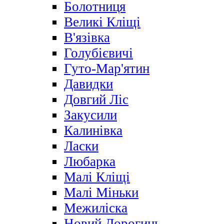
Болотниця
Великі Кліщі
В'язівка
Голубієвичі
Гуто-Мар'ятин
Давидки
Довгий Ліс
Закусили
Калинівка
Ласки
Любарка
Малі Кліщі
Малі Міньки
Межиліска
Новий Дорогинь