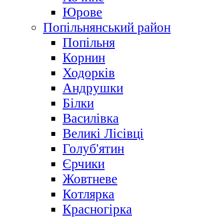
Юрове
Попільнянський район
Попільня
Корнин
Ходорків
Андрушки
Білки
Василівка
Великі Лісівці
Голуб'ятин
Єрчики
Жовтневе
Котлярка
Красногірка