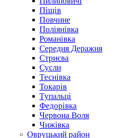
Пилиповичі
Піщів
Повчине
Поліянівка
Романівка
Середня Деражня
Стриєва
Сусли
Теснівка
Токарів
Тупальці
Федорівка
Червона Воля
Чижівка
Овруцький район