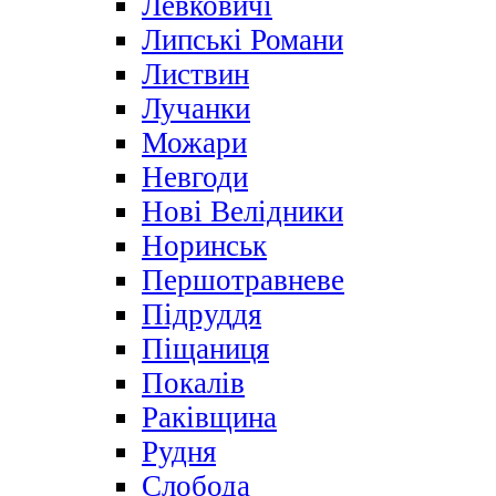
Левковичі
Липські Романи
Листвин
Лучанки
Можари
Невгоди
Нові Велідники
Норинськ
Першотравневе
Підруддя
Піщаниця
Покалів
Раківщина
Рудня
Слобода