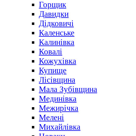
Горщик
Давидки
Дідковичі
Каленське
Калинівка
Ковалі
Кожухівка
Купище
Лісівщина
Мала Зубівщина
Мединівка
Межирічка
Мелені
Михайлівка