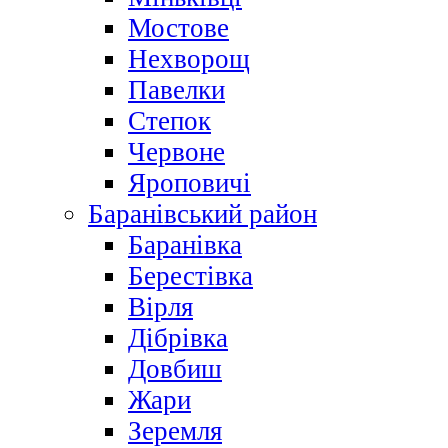
Мостове
Нехворощ
Павелки
Степок
Червоне
Яроповичі
Баранівський район
Баранівка
Берестівка
Вірля
Дібрівка
Довбиш
Жари
Зеремля