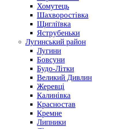
Хомутець
Шахворостівка
Щигліївка
Яструбеньки
Лугинський район
Лугини
Бовсуни
Будо-Літки
Великий Дивлин
Жеревці
Калинівка
Красностав
Кремне
Липники