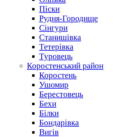
Піски
Рудня-Городище
Сінгури
Станишівка
Тетерівка
Туровець
Коростенський район
Коростень
Ушомир
Берестовець
Бехи
Білки
Бондарівка
Вигів