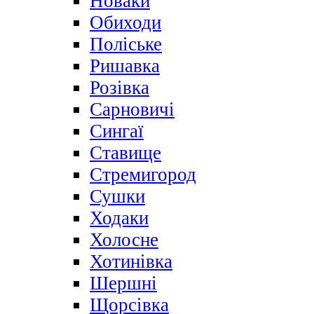
Новаки
Обиходи
Поліське
Ришавка
Розівка
Сарновичі
Сингаї
Ставище
Стремигород
Сушки
Ходаки
Холосне
Хотинівка
Шершні
Щорсівка