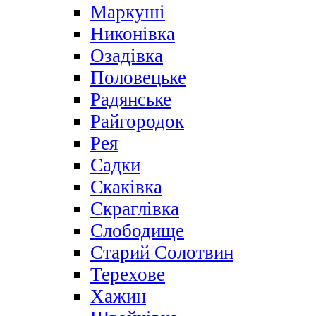
Маркуші
Никонівка
Озадівка
Половецьке
Радянське
Райгородок
Рея
Садки
Скаківка
Скраглівка
Слободище
Старий Солотвин
Терехове
Хажин