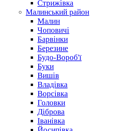
Стрижівка
Малинський район
Малин
Чоповичі
Барвінки
Березине
Будо-Вороб'ї
Буки
Вишів
Владівка
Ворсівка
Головки
Діброва
Іванівка
Йосипівка