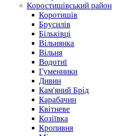
Коростишівський район
Коротишів
Брусилів
Більківці
Вільнянка
Вільня
Водотиї
Гуменники
Дивин
Кам'яний Брід
Карабачин
Квітневе
Козіївка
Кропивня