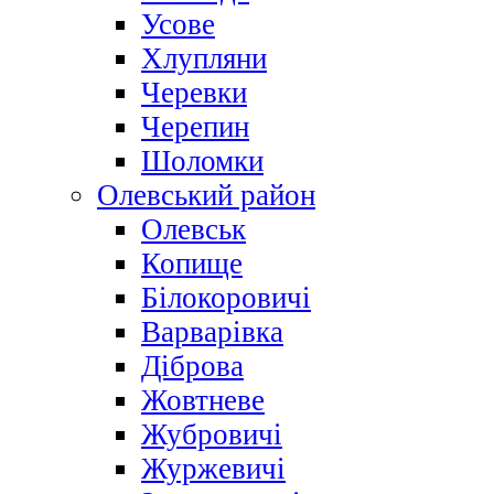
Усове
Хлупляни
Черевки
Черепин
Шоломки
Олевський район
Олевськ
Копище
Білокоровичі
Варварівка
Діброва
Жовтневе
Жубровичі
Журжевичі