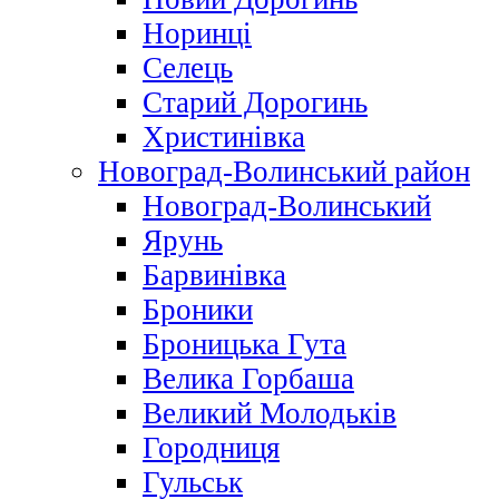
Норинці
Селець
Старий Дорогинь
Христинівка
Новоград-Волинський район
Новоград-Волинський
Ярунь
Барвинівка
Броники
Броницька Гута
Велика Горбаша
Великий Молодьків
Городниця
Гульськ