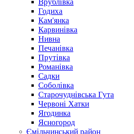
Врублівка
Годиха
Кам'янка
Карвинівка
Нивна
Печанівка
Прутівка
Романівка
Садки
Соболівка
Старочуднівська Гута
Червоні Хатки
Ягодинка
Ясногород
Ємільчинський район