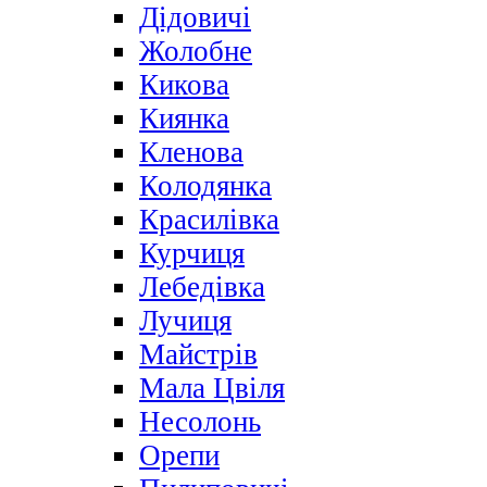
Дідовичі
Жолобне
Кикова
Киянка
Кленова
Колодянка
Красилівка
Курчиця
Лебедівка
Лучиця
Майстрів
Мала Цвіля
Несолонь
Орепи