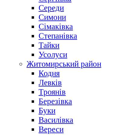
Середи
Симони
Сімаківка
Степанівка
Тайки
Усолуси
Житомирський район
Кодня
Левків
Троянів
Березівка
Буки
Василівка
Вереси