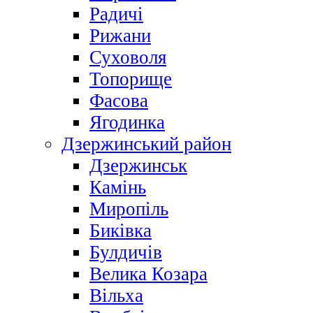
Радичі
Рижани
Суховоля
Топорище
Фасова
Ягодинка
Дзержинський район
Дзержинськ
Камінь
Миропіль
Биківка
Булдичів
Велика Козара
Вільха