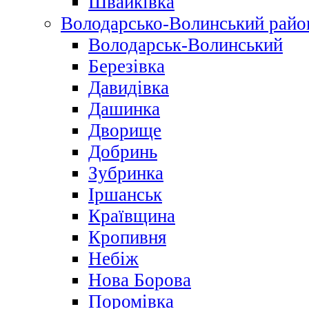
Швайківка
Володарсько-Волинський райо
Володарськ-Волинський
Березівка
Давидівка
Дашинка
Дворище
Добринь
Зубринка
Іршанськ
Краївщина
Кропивня
Небіж
Нова Борова
Поромівка