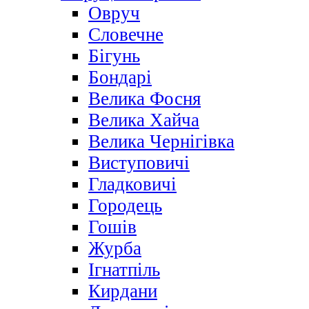
Овруч
Словечне
Бігунь
Бондарі
Велика Фосня
Велика Хайча
Велика Чернігівка
Виступовичі
Гладковичі
Городець
Гошів
Журба
Ігнатпіль
Кирдани