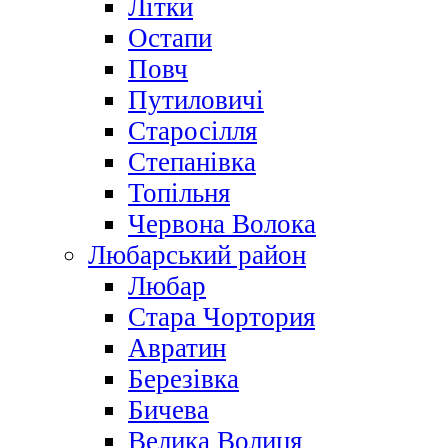
Літки
Остапи
Повч
Путиловичі
Старосілля
Степанівка
Топільня
Червона Волока
Любарський район
Любар
Стара Чортория
Авратин
Березівка
Бичева
Велика Волиця