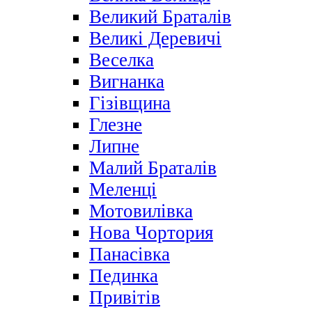
Великий Браталів
Великі Деревичі
Веселка
Вигнанка
Гізівщина
Глезне
Липне
Малий Браталів
Меленці
Мотовилівка
Нова Чортория
Панасівка
Пединка
Привітів