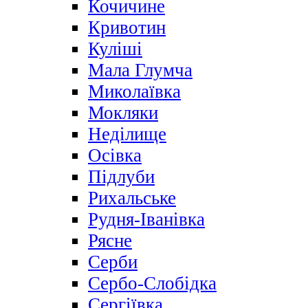
Кочичине
Кривотин
Куліші
Мала Глумча
Миколаївка
Мокляки
Неділище
Осівка
Підлуби
Рихальське
Рудня-Іванівка
Рясне
Серби
Сербо-Слобідка
Сергіївка