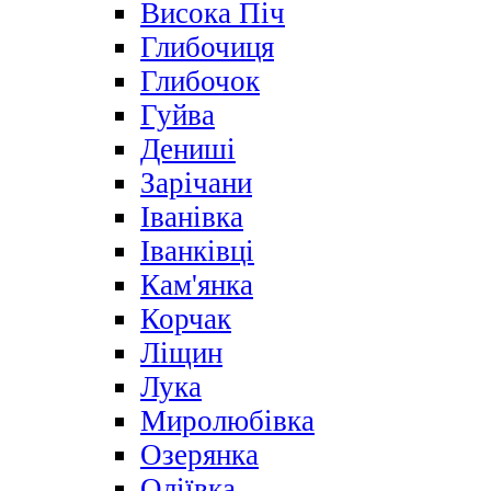
Висока Піч
Глибочиця
Глибочок
Гуйва
Дениші
Зарічани
Іванівка
Іванківці
Кам'янка
Корчак
Ліщин
Лука
Миролюбівка
Озерянка
Оліївка