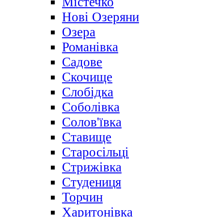
Містечко
Нові Озеряни
Озера
Романівка
Садове
Скочище
Слобідка
Соболівка
Солов'ївка
Ставище
Старосільці
Стрижівка
Студениця
Торчин
Харитонівка