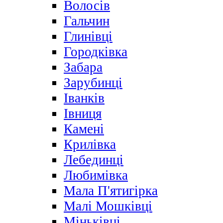
Волосів
Гальчин
Глинівці
Городківка
Забара
Зарубинці
Іванків
Івниця
Камені
Крилівка
Лебединці
Любимівка
Мала П'ятигірка
Малі Мошківці
Міньківці