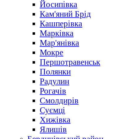
Йосипівка
Кам'яний Брід
Кашперівка
Марківка
Мар'янівка
Мокре
Першотравенськ
Полянки
Радулин
Рогачів
Смолдирів
Суємці
Хижівка
Ялишів