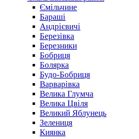
Ємільчине
Бараші
Андрієвичі
Березівка
Березники
Бобриця
Болярка
Будо-Бобриця
Варварівка
Велика Глумча
Велика Цвіля
Великий Яблунець
Зелениця
Киянка