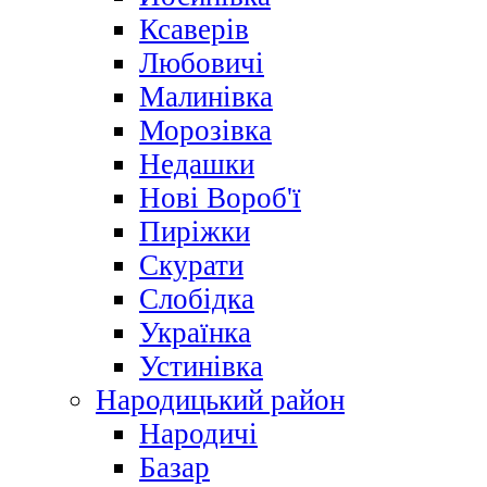
Ксаверів
Любовичі
Малинівка
Морозівка
Недашки
Нові Вороб'ї
Пиріжки
Скурати
Слобідка
Українка
Устинівка
Народицький район
Народичі
Базар