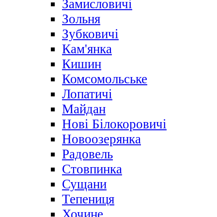
Замисловичі
Зольня
Зубковичі
Кам'янка
Кишин
Комсомольське
Лопатичі
Майдан
Нові Білокоровичі
Новоозерянка
Радовель
Стовпинка
Сущани
Тепениця
Хочине