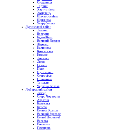
Студениця
Торчин
Харитонівка
Хомутець
Шахворостівка
Щигліївка
Яструбеньки
Лугинський район
Лугини
Бовсуни
Будо-Літки
Великий Дивлин
Жеревці
Калинівка
Красностав
Кремне
Липники
Літки
Остапи
Повч
Путиловичі
Старосілля
Степанівка
Топільня
Червона Волока
Любарський район
Любар
Стара Чортория
Авратин
Березівка
Бичева
Велика Волиця
Великий Браталів
Великі Деревичі
Веселка
Вигнанка
Гізівщина