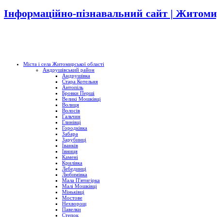
Інформаційно-пізнавальний сайт | Житоми
Міста і села Житомирської області
Андрушівський район
Андрушівка
Стара Котельня
Антопіль
Бровки Перші
Великі Мошківці
Волиця
Волосів
Гальчин
Глинівці
Городківка
Забара
Зарубинці
Іванків
Івниця
Камені
Крилівка
Лебединці
Любимівка
Мала П'ятигірка
Малі Мошківці
Міньківці
Мостове
Нехворощ
Павелки
Степок