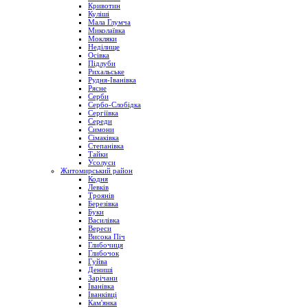
Кривотин
Куліші
Мала Глумча
Миколаївка
Мокляки
Неділище
Осівка
Підлуби
Рихальське
Рудня-Іванівка
Рясне
Серби
Сербо-Слобідка
Сергіївка
Середи
Симони
Сімаківка
Степанівка
Тайки
Усолуси
Житомирський район
Кодня
Левків
Троянів
Березівка
Буки
Василівка
Вереси
Висока Піч
Глибочиця
Глибочок
Гуйва
Дениші
Зарічани
Іванівка
Іванківці
Кам'янка