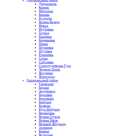
Дзержинський район
Дзержинськ
Камінь
Миропіль
Биківка
Булдичів
Велика Козара
Вільха
Врублівка
Годиха
Кам'янка
Карвинівка
Нивна
Печанівка
Прутівка
Романівка
Садки
Соболівка
Старочуднівська Гута
Червоні Хатки
Ягодинка
Ясногород
Ємільчинський район
Ємільчине
Бараші
Андрієвичі
Березівка
Березники
Бобриця
Болярка
Будо-Бобриця
Варварівка
Велика Глумча
Велика Цвіля
Великий Яблунець
Зелениця
Киянка
Кочичине