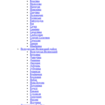
Красівка
Малосілка
Маркуші
Никонівка
Озадівка
Половецьке
Радянське
Райгородок
Рея
Садки
Скаківка
Скраглівка
Слободище
Старий Солотвин
Терехове
Хажин
Швайківка
Володарсько-Волинський район
Володарськ-Волинський
Березівка
Давидівка
Дашинка
Дворище
Добринь
Зубринка
Іршанськ
Краївщина
Кропивня
Небіж
Нова Борова
Поромівка
Радичі
Рижани
Суховоля
Топорище
Фасова
Ягодинка