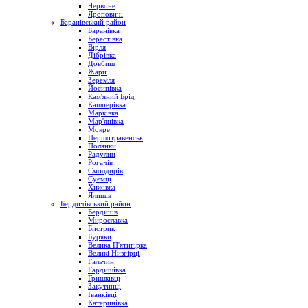
Червоне
Яроповичі
Баранівський район
Баранівка
Берестівка
Вірля
Дібрівка
Довбиш
Жари
Зеремля
Йосипівка
Кам'яний Брід
Кашперівка
Марківка
Мар'янівка
Мокре
Першотравенськ
Полянки
Радулин
Рогачів
Смолдирів
Суємці
Хижівка
Ялишів
Бердичівський район
Бердичів
Мирославка
Бистрик
Буряки
Велика П'ятигірка
Великі Низгірці
Гальчин
Гардишівка
Гришківці
Закутинці
Іванківці
Катеринівка