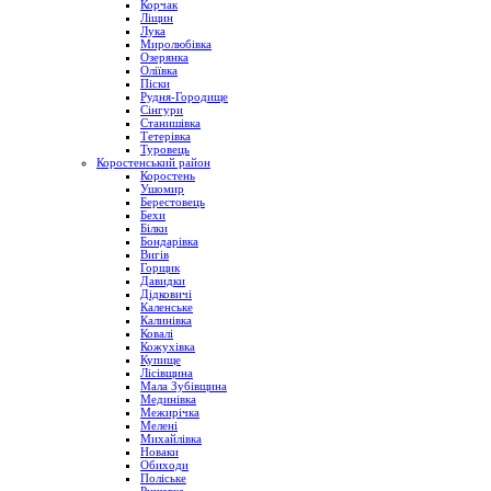
Корчак
Ліщин
Лука
Миролюбівка
Озерянка
Оліївка
Піски
Рудня-Городище
Сінгури
Станишівка
Тетерівка
Туровець
Коростенський район
Коростень
Ушомир
Берестовець
Бехи
Білки
Бондарівка
Вигів
Горщик
Давидки
Дідковичі
Каленське
Калинівка
Ковалі
Кожухівка
Купище
Лісівщина
Мала Зубівщина
Мединівка
Межирічка
Мелені
Михайлівка
Новаки
Обиходи
Поліське