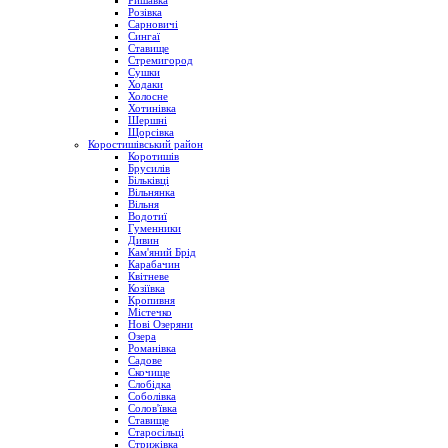
Ришавка
Розівка
Сарновичі
Сингаї
Ставище
Стремигород
Сушки
Ходаки
Холосне
Хотинівка
Шершні
Щорсівка
Коростишівський район
Коротишів
Брусилів
Більківці
Вільнянка
Вільня
Водотиї
Гуменники
Дивин
Кам'яний Брід
Карабачин
Квітневе
Козіївка
Кропивня
Містечко
Нові Озеряни
Озера
Романівка
Садове
Скочище
Слобідка
Соболівка
Солов'ївка
Ставище
Старосільці
Стрижівка