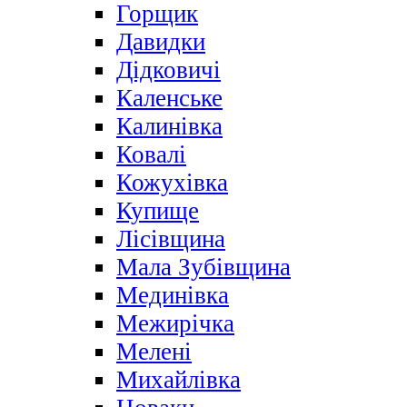
Горщик
Давидки
Дідковичі
Каленське
Калинівка
Ковалі
Кожухівка
Купище
Лісівщина
Мала Зубівщина
Мединівка
Межирічка
Мелені
Михайлівка