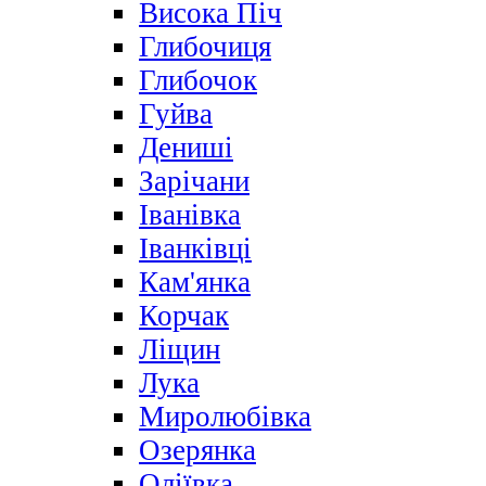
Висока Піч
Глибочиця
Глибочок
Гуйва
Дениші
Зарічани
Іванівка
Іванківці
Кам'янка
Корчак
Ліщин
Лука
Миролюбівка
Озерянка
Оліївка