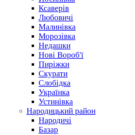
Ксаверів
Любовичі
Малинівка
Морозівка
Недашки
Нові Вороб'ї
Пиріжки
Скурати
Слобідка
Українка
Устинівка
Народицький район
Народичі
Базар