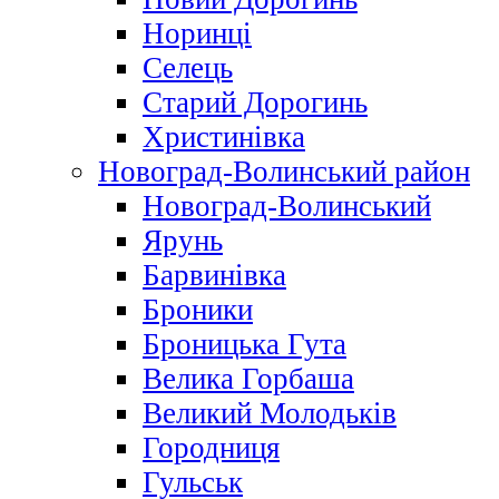
Норинці
Селець
Старий Дорогинь
Христинівка
Новоград-Волинський район
Новоград-Волинський
Ярунь
Барвинівка
Броники
Броницька Гута
Велика Горбаша
Великий Молодьків
Городниця
Гульськ