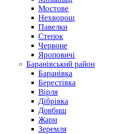
Мостове
Нехворощ
Павелки
Степок
Червоне
Яроповичі
Баранівський район
Баранівка
Берестівка
Вірля
Дібрівка
Довбиш
Жари
Зеремля