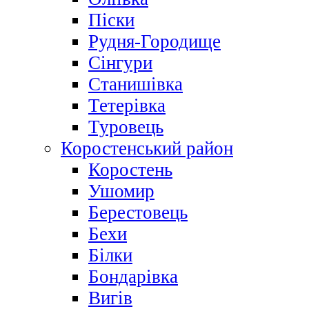
Піски
Рудня-Городище
Сінгури
Станишівка
Тетерівка
Туровець
Коростенський район
Коростень
Ушомир
Берестовець
Бехи
Білки
Бондарівка
Вигів