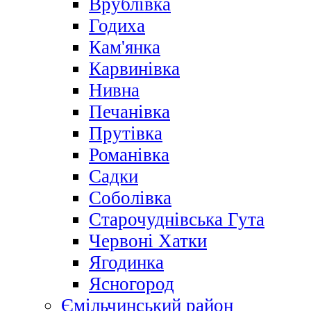
Врублівка
Годиха
Кам'янка
Карвинівка
Нивна
Печанівка
Прутівка
Романівка
Садки
Соболівка
Старочуднівська Гута
Червоні Хатки
Ягодинка
Ясногород
Ємільчинський район