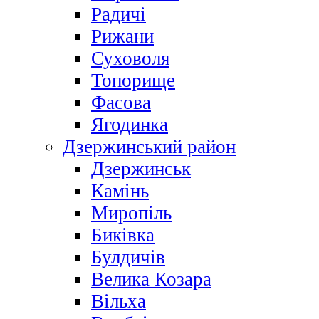
Радичі
Рижани
Суховоля
Топорище
Фасова
Ягодинка
Дзержинський район
Дзержинськ
Камінь
Миропіль
Биківка
Булдичів
Велика Козара
Вільха