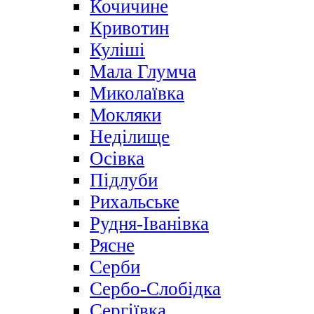
Кочичине
Кривотин
Куліші
Мала Глумча
Миколаївка
Мокляки
Неділище
Осівка
Підлуби
Рихальське
Рудня-Іванівка
Рясне
Серби
Сербо-Слобідка
Сергіївка