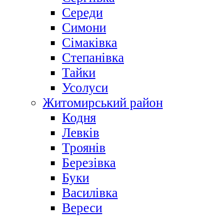
Середи
Симони
Сімаківка
Степанівка
Тайки
Усолуси
Житомирський район
Кодня
Левків
Троянів
Березівка
Буки
Василівка
Вереси