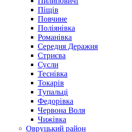
Пилиповичі
Піщів
Повчине
Поліянівка
Романівка
Середня Деражня
Стриєва
Сусли
Теснівка
Токарів
Тупальці
Федорівка
Червона Воля
Чижівка
Овруцький район