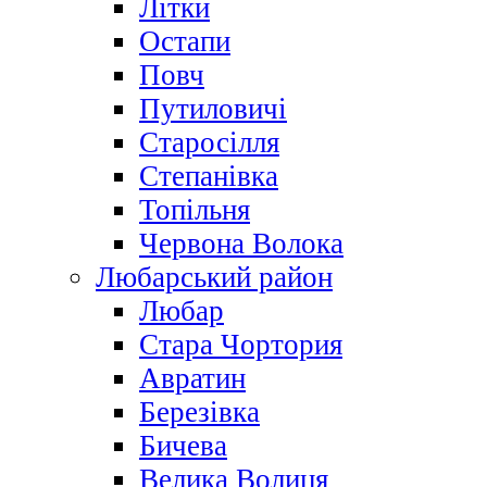
Літки
Остапи
Повч
Путиловичі
Старосілля
Степанівка
Топільня
Червона Волока
Любарський район
Любар
Стара Чортория
Авратин
Березівка
Бичева
Велика Волиця