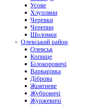
Усове
Хлупляни
Черевки
Черепин
Шоломки
Олевський район
Олевськ
Копище
Білокоровичі
Варварівка
Діброва
Жовтневе
Жубровичі
Журжевичі