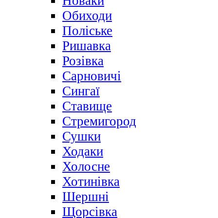
Новаки
Обиходи
Поліське
Ришавка
Розівка
Сарновичі
Сингаї
Ставище
Стремигород
Сушки
Ходаки
Холосне
Хотинівка
Шершні
Щорсівка