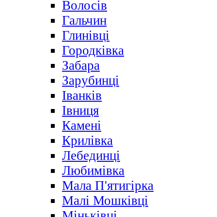
Волосів
Гальчин
Глинівці
Городківка
Забара
Зарубинці
Іванків
Івниця
Камені
Крилівка
Лебединці
Любимівка
Мала П'ятигірка
Малі Мошківці
Міньківці