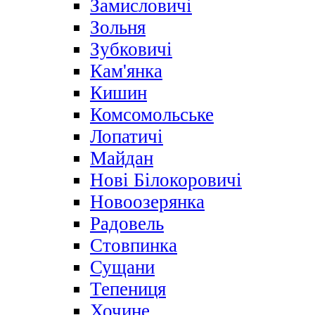
Замисловичі
Зольня
Зубковичі
Кам'янка
Кишин
Комсомольське
Лопатичі
Майдан
Нові Білокоровичі
Новоозерянка
Радовель
Стовпинка
Сущани
Тепениця
Хочине