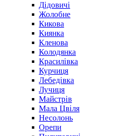
Дідовичі
Жолобне
Кикова
Киянка
Кленова
Колодянка
Красилівка
Курчиця
Лебедівка
Лучиця
Майстрів
Мала Цвіля
Несолонь
Орепи