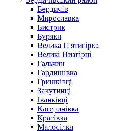
Бердичівський район
Бердичів
Мирославка
Бистрик
Буряки
Велика П'ятигірка
Великі Низгірці
Гальчин
Гардишівка
Гришківці
Закутинці
Іванківці
Катеринівка
Красівка
Малосілка