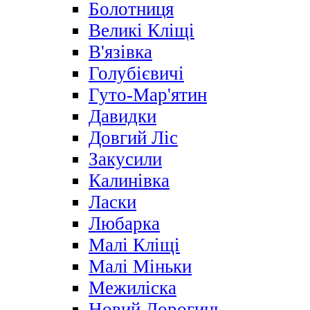
Болотниця
Великі Кліщі
В'язівка
Голубієвичі
Гуто-Мар'ятин
Давидки
Довгий Ліс
Закусили
Калинівка
Ласки
Любарка
Малі Кліщі
Малі Міньки
Межиліска
Новий Дорогинь