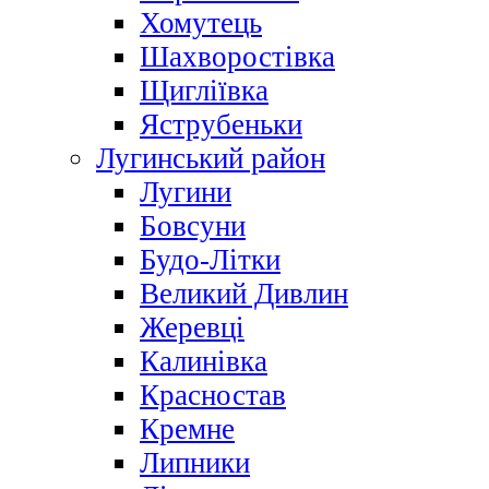
Хомутець
Шахворостівка
Щигліївка
Яструбеньки
Лугинський район
Лугини
Бовсуни
Будо-Літки
Великий Дивлин
Жеревці
Калинівка
Красностав
Кремне
Липники