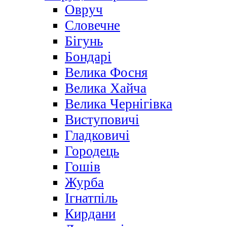
Овруч
Словечне
Бігунь
Бондарі
Велика Фосня
Велика Хайча
Велика Чернігівка
Виступовичі
Гладковичі
Городець
Гошів
Журба
Ігнатпіль
Кирдани