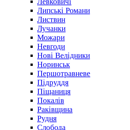
Левковичі
Липські Романи
Листвин
Лучанки
Можари
Невгоди
Нові Велідники
Норинськ
Першотравневе
Підруддя
Піщаниця
Покалів
Раківщина
Рудня
Слобода