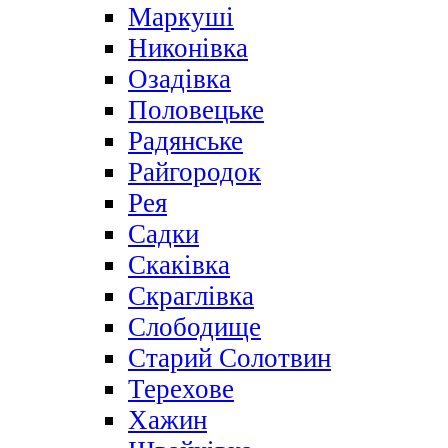
Маркуші
Никонівка
Озадівка
Половецьке
Радянське
Райгородок
Рея
Садки
Скаківка
Скраглівка
Слободище
Старий Солотвин
Терехове
Хажин