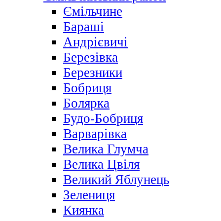
Ємільчине
Бараші
Андрієвичі
Березівка
Березники
Бобриця
Болярка
Будо-Бобриця
Варварівка
Велика Глумча
Велика Цвіля
Великий Яблунець
Зелениця
Киянка