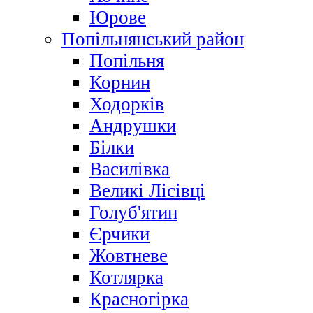
Юрове
Попільнянський район
Попільня
Корнин
Ходорків
Андрушки
Білки
Василівка
Великі Лісівці
Голуб'ятин
Єрчики
Жовтневе
Котлярка
Красногірка