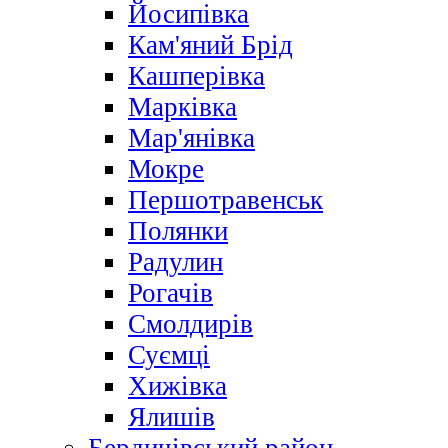
Йосипівка
Кам'яний Брід
Кашперівка
Марківка
Мар'янівка
Мокре
Першотравенськ
Полянки
Радулин
Рогачів
Смолдирів
Суємці
Хижівка
Ялишів