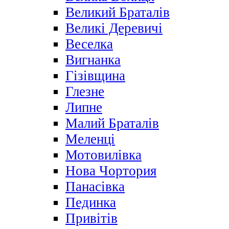
Великий Браталів
Великі Деревичі
Веселка
Вигнанка
Гізівщина
Глезне
Липне
Малий Браталів
Меленці
Мотовилівка
Нова Чортория
Панасівка
Пединка
Привітів