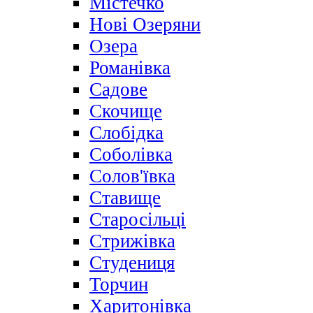
Містечко
Нові Озеряни
Озера
Романівка
Садове
Скочище
Слобідка
Соболівка
Солов'ївка
Ставище
Старосільці
Стрижівка
Студениця
Торчин
Харитонівка