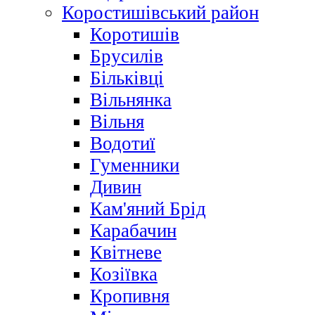
Коростишівський район
Коротишів
Брусилів
Більківці
Вільнянка
Вільня
Водотиї
Гуменники
Дивин
Кам'яний Брід
Карабачин
Квітневе
Козіївка
Кропивня