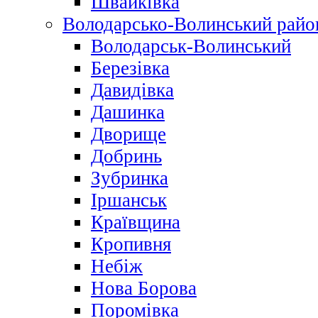
Швайківка
Володарсько-Волинський райо
Володарськ-Волинський
Березівка
Давидівка
Дашинка
Дворище
Добринь
Зубринка
Іршанськ
Краївщина
Кропивня
Небіж
Нова Борова
Поромівка