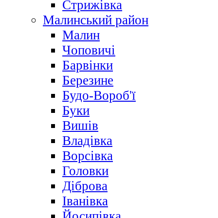
Стрижівка
Малинський район
Малин
Чоповичі
Барвінки
Березине
Будо-Вороб'ї
Буки
Вишів
Владівка
Ворсівка
Головки
Діброва
Іванівка
Йосипівка