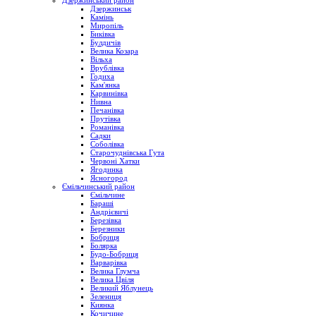
Дзержинський район
Дзержинськ
Камінь
Миропіль
Биківка
Булдичів
Велика Козара
Вільха
Врублівка
Годиха
Кам'янка
Карвинівка
Нивна
Печанівка
Прутівка
Романівка
Садки
Соболівка
Старочуднівська Гута
Червоні Хатки
Ягодинка
Ясногород
Ємільчинський район
Ємільчине
Бараші
Андрієвичі
Березівка
Березники
Бобриця
Болярка
Будо-Бобриця
Варварівка
Велика Глумча
Велика Цвіля
Великий Яблунець
Зелениця
Киянка
Кочичине