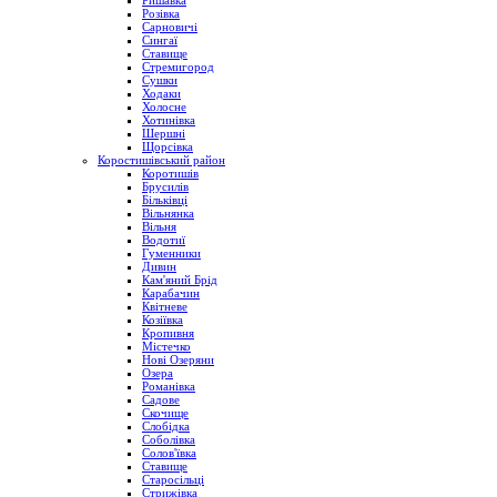
Ришавка
Розівка
Сарновичі
Сингаї
Ставище
Стремигород
Сушки
Ходаки
Холосне
Хотинівка
Шершні
Щорсівка
Коростишівський район
Коротишів
Брусилів
Більківці
Вільнянка
Вільня
Водотиї
Гуменники
Дивин
Кам'яний Брід
Карабачин
Квітневе
Козіївка
Кропивня
Містечко
Нові Озеряни
Озера
Романівка
Садове
Скочище
Слобідка
Соболівка
Солов'ївка
Ставище
Старосільці
Стрижівка