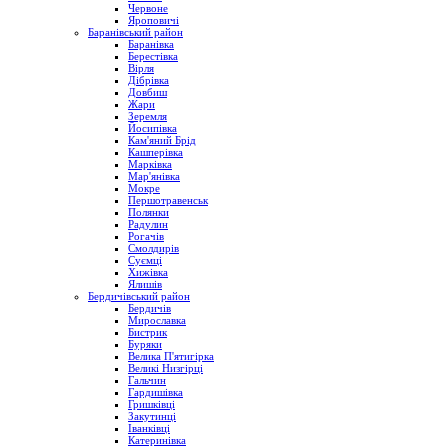
Червоне
Яроповичі
Баранівський район
Баранівка
Берестівка
Вірля
Дібрівка
Довбиш
Жари
Зеремля
Йосипівка
Кам'яний Брід
Кашперівка
Марківка
Мар'янівка
Мокре
Першотравенськ
Полянки
Радулин
Рогачів
Смолдирів
Суємці
Хижівка
Ялишів
Бердичівський район
Бердичів
Мирославка
Бистрик
Буряки
Велика П'ятигірка
Великі Низгірці
Гальчин
Гардишівка
Гришківці
Закутинці
Іванківці
Катеринівка