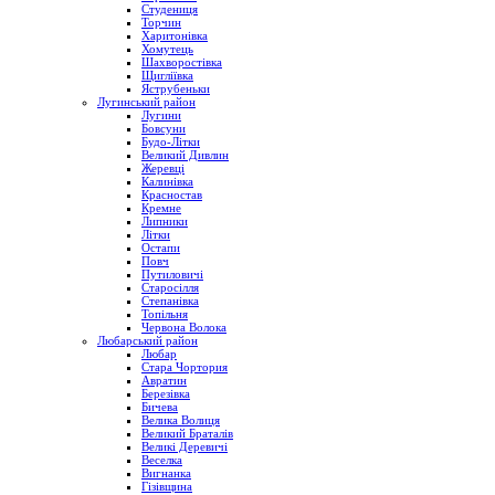
Студениця
Торчин
Харитонівка
Хомутець
Шахворостівка
Щигліївка
Яструбеньки
Лугинський район
Лугини
Бовсуни
Будо-Літки
Великий Дивлин
Жеревці
Калинівка
Красностав
Кремне
Липники
Літки
Остапи
Повч
Путиловичі
Старосілля
Степанівка
Топільня
Червона Волока
Любарський район
Любар
Стара Чортория
Авратин
Березівка
Бичева
Велика Волиця
Великий Браталів
Великі Деревичі
Веселка
Вигнанка
Гізівщина