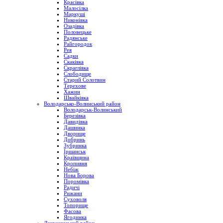
Красівка
Малосілка
Маркуші
Никонівка
Озадівка
Половецьке
Радянське
Райгородок
Рея
Садки
Скаківка
Скраглівка
Слободище
Старий Солотвин
Терехове
Хажин
Швайківка
Володарсько-Волинський район
Володарськ-Волинський
Березівка
Давидівка
Дашинка
Дворище
Добринь
Зубринка
Іршанськ
Краївщина
Кропивня
Небіж
Нова Борова
Поромівка
Радичі
Рижани
Суховоля
Топорище
Фасова
Ягодинка