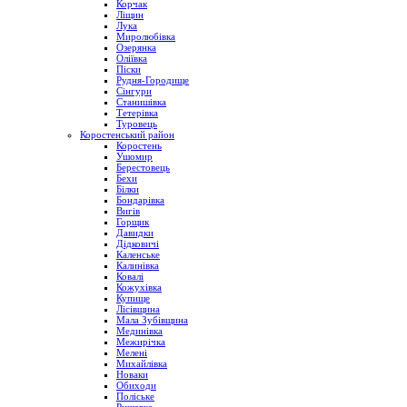
Корчак
Ліщин
Лука
Миролюбівка
Озерянка
Оліївка
Піски
Рудня-Городище
Сінгури
Станишівка
Тетерівка
Туровець
Коростенський район
Коростень
Ушомир
Берестовець
Бехи
Білки
Бондарівка
Вигів
Горщик
Давидки
Дідковичі
Каленське
Калинівка
Ковалі
Кожухівка
Купище
Лісівщина
Мала Зубівщина
Мединівка
Межирічка
Мелені
Михайлівка
Новаки
Обиходи
Поліське