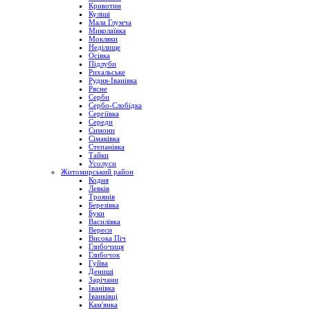
Кривотин
Куліші
Мала Глумча
Миколаївка
Мокляки
Неділище
Осівка
Підлуби
Рихальське
Рудня-Іванівка
Рясне
Серби
Сербо-Слобідка
Сергіївка
Середи
Симони
Сімаківка
Степанівка
Тайки
Усолуси
Житомирський район
Кодня
Левків
Троянів
Березівка
Буки
Василівка
Вереси
Висока Піч
Глибочиця
Глибочок
Гуйва
Дениші
Зарічани
Іванівка
Іванківці
Кам'янка