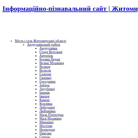
Інформаційно-пізнавальний сайт | Житоми
Міста і села Житомирської області
Андрушівський район
Андрушівка
Стара Котельня
Антопіль
Бровки Перші
Великі Мошківці
Волиця
Волосів
Гальчин
Глинівці
Городківка
Забара
Зарубинці
Іванків
Івниця
Камені
Крилівка
Лебединці
Любимівка
Мала П'ятигірка
Малі Мошківці
Міньківці
Мостове
Нехворощ
Павелки
Степок