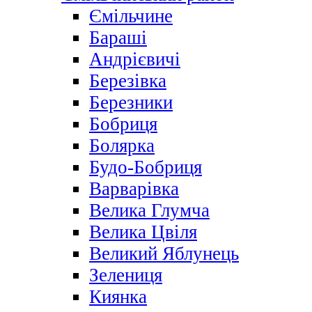
Ємільчине
Бараші
Андрієвичі
Березівка
Березники
Бобриця
Болярка
Будо-Бобриця
Варварівка
Велика Глумча
Велика Цвіля
Великий Яблунець
Зелениця
Киянка