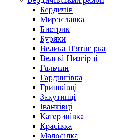
Бердичівський район
Бердичів
Мирославка
Бистрик
Буряки
Велика П'ятигірка
Великі Низгірці
Гальчин
Гардишівка
Гришківці
Закутинці
Іванківці
Катеринівка
Красівка
Малосілка