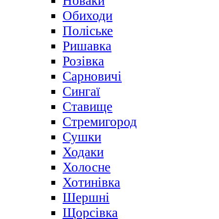
Новаки
Обиходи
Поліське
Ришавка
Розівка
Сарновичі
Сингаї
Ставище
Стремигород
Сушки
Ходаки
Холосне
Хотинівка
Шершні
Щорсівка