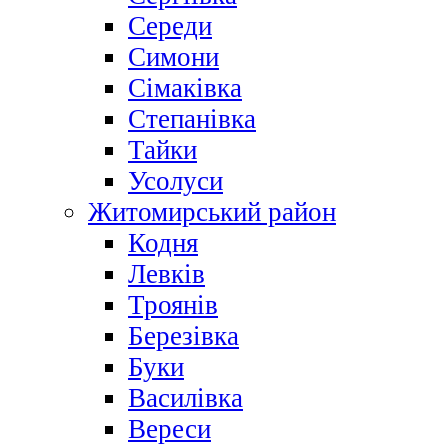
Середи
Симони
Сімаківка
Степанівка
Тайки
Усолуси
Житомирський район
Кодня
Левків
Троянів
Березівка
Буки
Василівка
Вереси