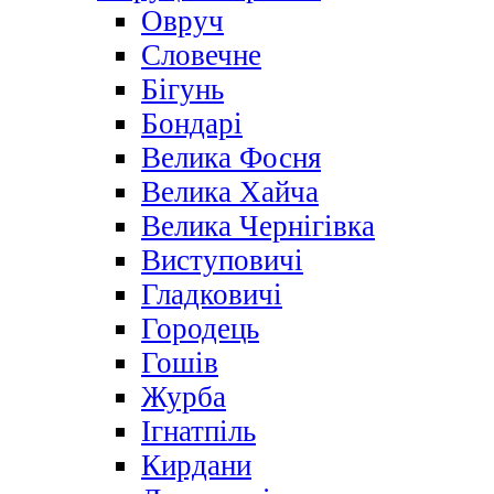
Овруч
Словечне
Бігунь
Бондарі
Велика Фосня
Велика Хайча
Велика Чернігівка
Виступовичі
Гладковичі
Городець
Гошів
Журба
Ігнатпіль
Кирдани