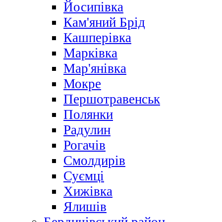
Йосипівка
Кам'яний Брід
Кашперівка
Марківка
Мар'янівка
Мокре
Першотравенськ
Полянки
Радулин
Рогачів
Смолдирів
Суємці
Хижівка
Ялишів