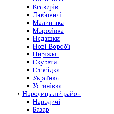
Ксаверів
Любовичі
Малинівка
Морозівка
Недашки
Нові Вороб'ї
Пиріжки
Скурати
Слобідка
Українка
Устинівка
Народицький район
Народичі
Базар