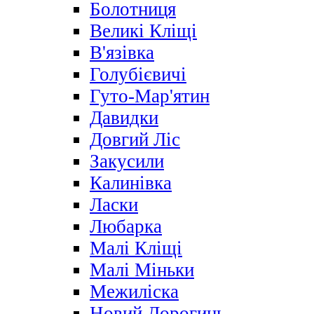
Болотниця
Великі Кліщі
В'язівка
Голубієвичі
Гуто-Мар'ятин
Давидки
Довгий Ліс
Закусили
Калинівка
Ласки
Любарка
Малі Кліщі
Малі Міньки
Межиліска
Новий Дорогинь