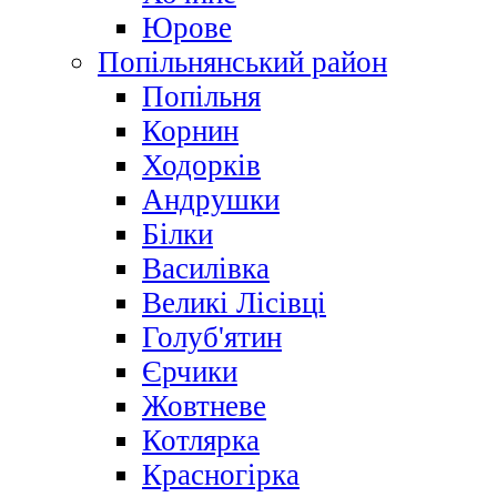
Юрове
Попільнянський район
Попільня
Корнин
Ходорків
Андрушки
Білки
Василівка
Великі Лісівці
Голуб'ятин
Єрчики
Жовтневе
Котлярка
Красногірка