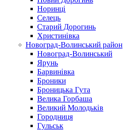
Норинці
Селець
Старий Дорогинь
Христинівка
Новоград-Волинський район
Новоград-Волинський
Ярунь
Барвинівка
Броники
Броницька Гута
Велика Горбаша
Великий Молодьків
Городниця
Гульськ