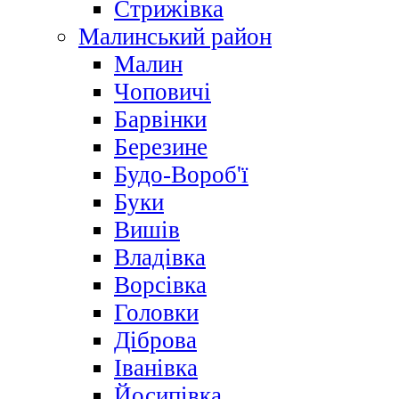
Стрижівка
Малинський район
Малин
Чоповичі
Барвінки
Березине
Будо-Вороб'ї
Буки
Вишів
Владівка
Ворсівка
Головки
Діброва
Іванівка
Йосипівка