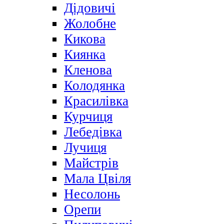
Дідовичі
Жолобне
Кикова
Киянка
Кленова
Колодянка
Красилівка
Курчиця
Лебедівка
Лучиця
Майстрів
Мала Цвіля
Несолонь
Орепи