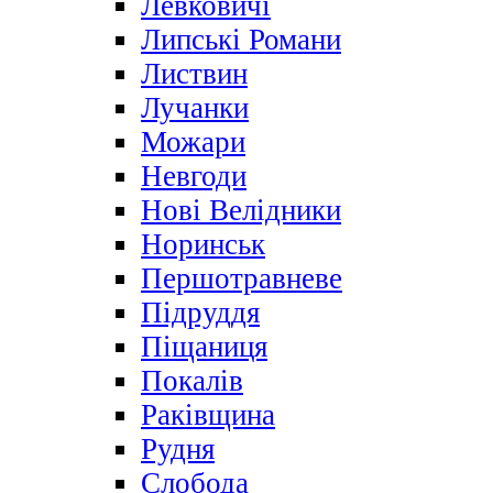
Левковичі
Липські Романи
Листвин
Лучанки
Можари
Невгоди
Нові Велідники
Норинськ
Першотравневе
Підруддя
Піщаниця
Покалів
Раківщина
Рудня
Слобода