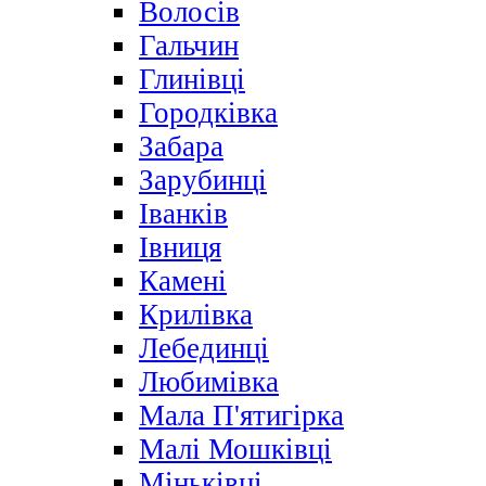
Волосів
Гальчин
Глинівці
Городківка
Забара
Зарубинці
Іванків
Івниця
Камені
Крилівка
Лебединці
Любимівка
Мала П'ятигірка
Малі Мошківці
Міньківці