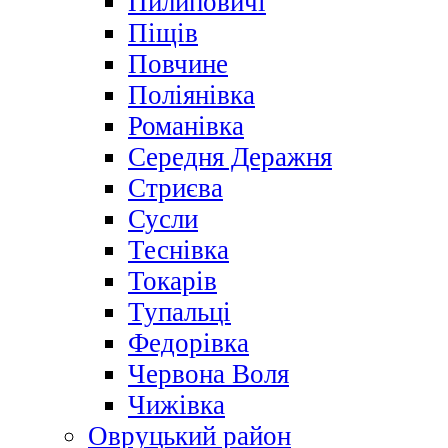
Пилиповичі
Піщів
Повчине
Поліянівка
Романівка
Середня Деражня
Стриєва
Сусли
Теснівка
Токарів
Тупальці
Федорівка
Червона Воля
Чижівка
Овруцький район