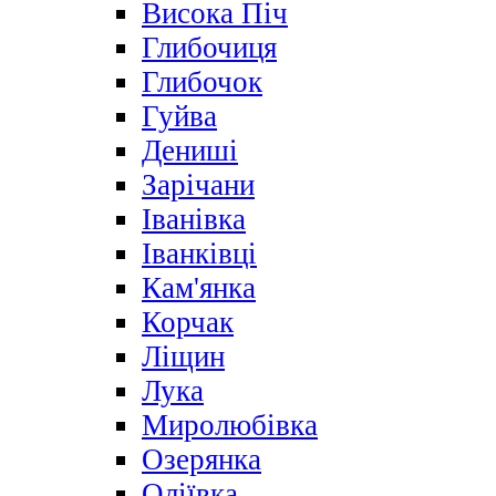
Висока Піч
Глибочиця
Глибочок
Гуйва
Дениші
Зарічани
Іванівка
Іванківці
Кам'янка
Корчак
Ліщин
Лука
Миролюбівка
Озерянка
Оліївка