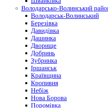
Швайківка
Володарсько-Волинський райо
Володарськ-Волинський
Березівка
Давидівка
Дашинка
Дворище
Добринь
Зубринка
Іршанськ
Краївщина
Кропивня
Небіж
Нова Борова
Поромівка