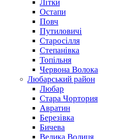
Літки
Остапи
Повч
Путиловичі
Старосілля
Степанівка
Топільня
Червона Волока
Любарський район
Любар
Стара Чортория
Авратин
Березівка
Бичева
Велика Волиця