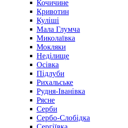
Кочичине
Кривотин
Куліші
Мала Глумча
Миколаївка
Мокляки
Неділище
Осівка
Підлуби
Рихальське
Рудня-Іванівка
Рясне
Серби
Сербо-Слобідка
Сергіївка