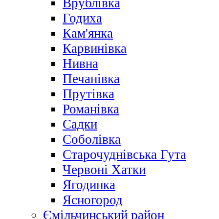
Врублівка
Годиха
Кам'янка
Карвинівка
Нивна
Печанівка
Прутівка
Романівка
Садки
Соболівка
Старочуднівська Гута
Червоні Хатки
Ягодинка
Ясногород
Ємільчинський район