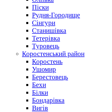
Піски
Рудня-Городище
Сінгури
Станишівка
Тетерівка
Туровець
Коростенський район
Коростень
Ушомир
Берестовець
Бехи
Білки
Бондарівка
Вигів