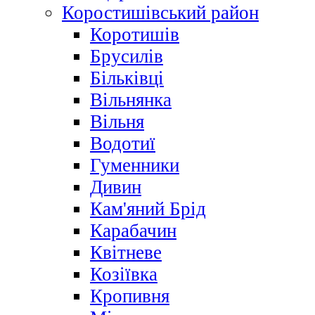
Коростишівський район
Коротишів
Брусилів
Більківці
Вільнянка
Вільня
Водотиї
Гуменники
Дивин
Кам'яний Брід
Карабачин
Квітневе
Козіївка
Кропивня