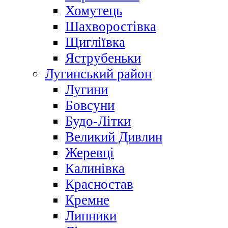
Хомутець
Шахворостівка
Щигліївка
Яструбеньки
Лугинський район
Лугини
Бовсуни
Будо-Літки
Великий Дивлин
Жеревці
Калинівка
Красностав
Кремне
Липники