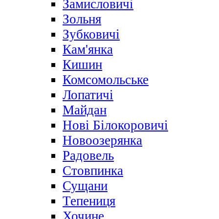
Замисловичі
Зольня
Зубковичі
Кам'янка
Кишин
Комсомольське
Лопатичі
Майдан
Нові Білокоровичі
Новоозерянка
Радовель
Стовпинка
Сущани
Тепениця
Хочине