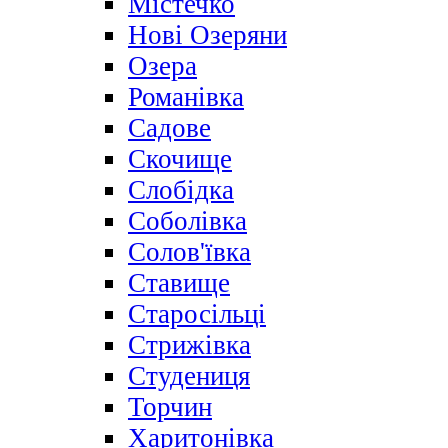
Містечко
Нові Озеряни
Озера
Романівка
Садове
Скочище
Слобідка
Соболівка
Солов'ївка
Ставище
Старосільці
Стрижівка
Студениця
Торчин
Харитонівка