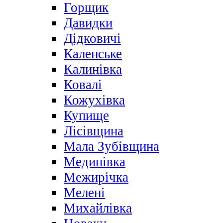
Горщик
Давидки
Дідковичі
Каленське
Калинівка
Ковалі
Кожухівка
Купище
Лісівщина
Мала Зубівщина
Мединівка
Межирічка
Мелені
Михайлівка