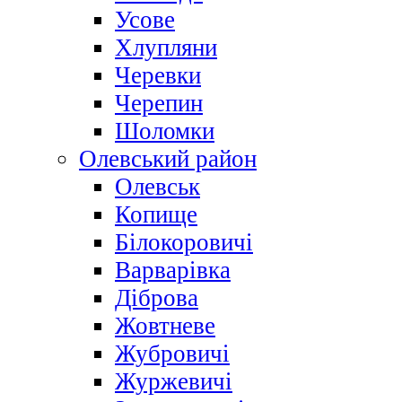
Усове
Хлупляни
Черевки
Черепин
Шоломки
Олевський район
Олевськ
Копище
Білокоровичі
Варварівка
Діброва
Жовтневе
Жубровичі
Журжевичі