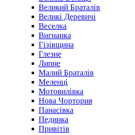
Великий Браталів
Великі Деревичі
Веселка
Вигнанка
Гізівщина
Глезне
Липне
Малий Браталів
Меленці
Мотовилівка
Нова Чортория
Панасівка
Пединка
Привітів