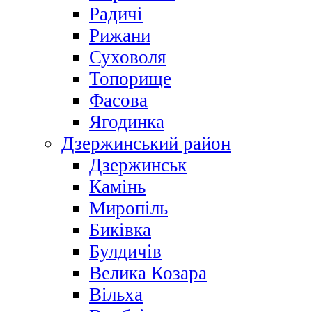
Радичі
Рижани
Суховоля
Топорище
Фасова
Ягодинка
Дзержинський район
Дзержинськ
Камінь
Миропіль
Биківка
Булдичів
Велика Козара
Вільха