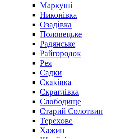
Маркуші
Никонівка
Озадівка
Половецьке
Радянське
Райгородок
Рея
Садки
Скаківка
Скраглівка
Слободище
Старий Солотвин
Терехове
Хажин