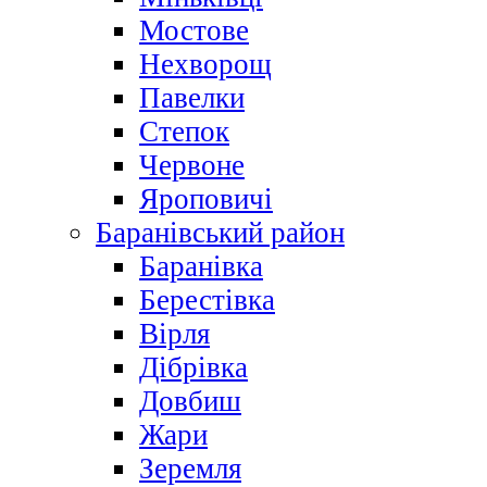
Мостове
Нехворощ
Павелки
Степок
Червоне
Яроповичі
Баранівський район
Баранівка
Берестівка
Вірля
Дібрівка
Довбиш
Жари
Зеремля