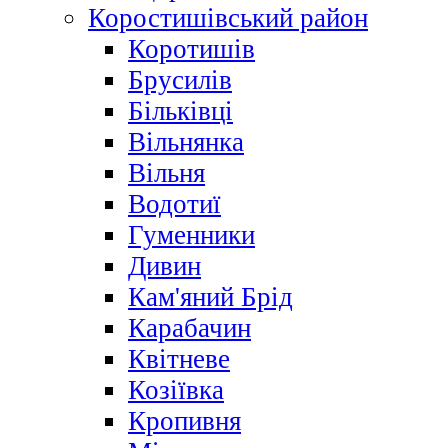
Коростишівський район
Коротишів
Брусилів
Більківці
Вільнянка
Вільня
Водотиї
Гуменники
Дивин
Кам'яний Брід
Карабачин
Квітневе
Козіївка
Кропивня