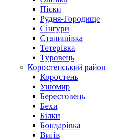
Піски
Рудня-Городище
Сінгури
Станишівка
Тетерівка
Туровець
Коростенський район
Коростень
Ушомир
Берестовець
Бехи
Білки
Бондарівка
Вигів