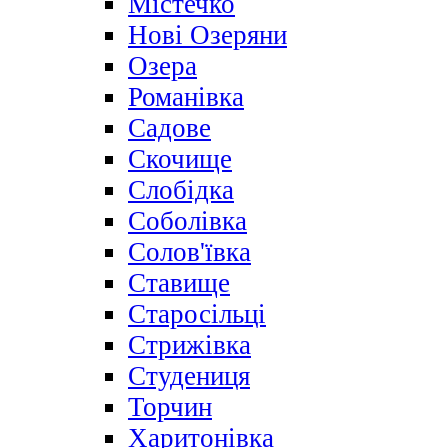
Містечко
Нові Озеряни
Озера
Романівка
Садове
Скочище
Слобідка
Соболівка
Солов'ївка
Ставище
Старосільці
Стрижівка
Студениця
Торчин
Харитонівка