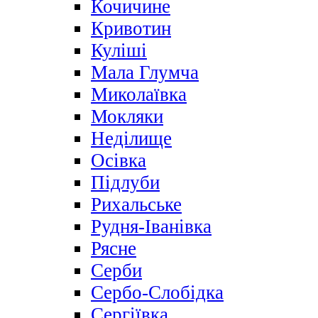
Кочичине
Кривотин
Куліші
Мала Глумча
Миколаївка
Мокляки
Неділище
Осівка
Підлуби
Рихальське
Рудня-Іванівка
Рясне
Серби
Сербо-Слобідка
Сергіївка