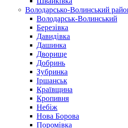
Швайківка
Володарсько-Волинський райо
Володарськ-Волинський
Березівка
Давидівка
Дашинка
Дворище
Добринь
Зубринка
Іршанськ
Краївщина
Кропивня
Небіж
Нова Борова
Поромівка