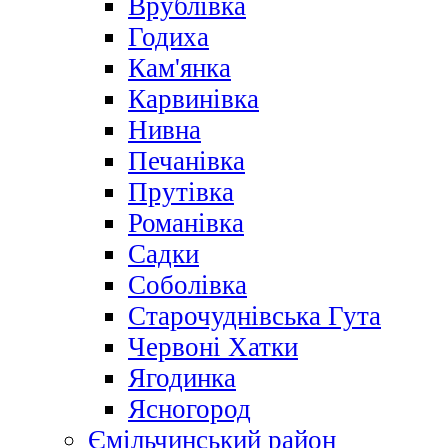
Врублівка
Годиха
Кам'янка
Карвинівка
Нивна
Печанівка
Прутівка
Романівка
Садки
Соболівка
Старочуднівська Гута
Червоні Хатки
Ягодинка
Ясногород
Ємільчинський район