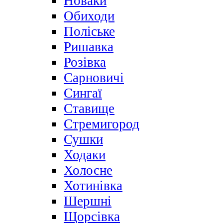
Новаки
Обиходи
Поліське
Ришавка
Розівка
Сарновичі
Сингаї
Ставище
Стремигород
Сушки
Ходаки
Холосне
Хотинівка
Шершні
Щорсівка