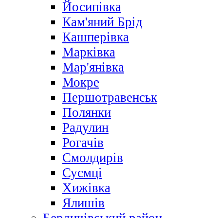
Йосипівка
Кам'яний Брід
Кашперівка
Марківка
Мар'янівка
Мокре
Першотравенськ
Полянки
Радулин
Рогачів
Смолдирів
Суємці
Хижівка
Ялишів