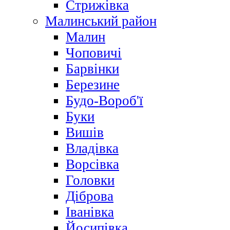
Стрижівка
Малинський район
Малин
Чоповичі
Барвінки
Березине
Будо-Вороб'ї
Буки
Вишів
Владівка
Ворсівка
Головки
Діброва
Іванівка
Йосипівка