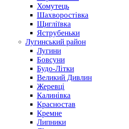
Хомутець
Шахворостівка
Щигліївка
Яструбеньки
Лугинський район
Лугини
Бовсуни
Будо-Літки
Великий Дивлин
Жеревці
Калинівка
Красностав
Кремне
Липники