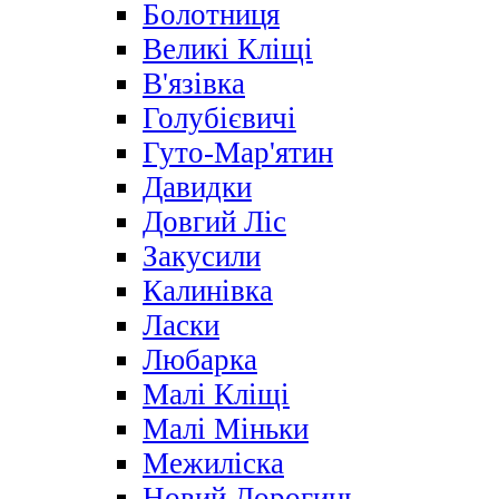
Болотниця
Великі Кліщі
В'язівка
Голубієвичі
Гуто-Мар'ятин
Давидки
Довгий Ліс
Закусили
Калинівка
Ласки
Любарка
Малі Кліщі
Малі Міньки
Межиліска
Новий Дорогинь