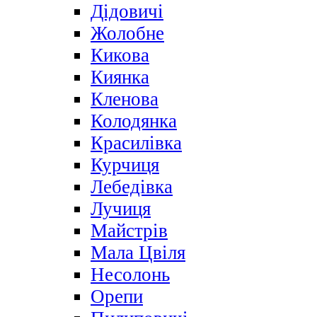
Дідовичі
Жолобне
Кикова
Киянка
Кленова
Колодянка
Красилівка
Курчиця
Лебедівка
Лучиця
Майстрів
Мала Цвіля
Несолонь
Орепи