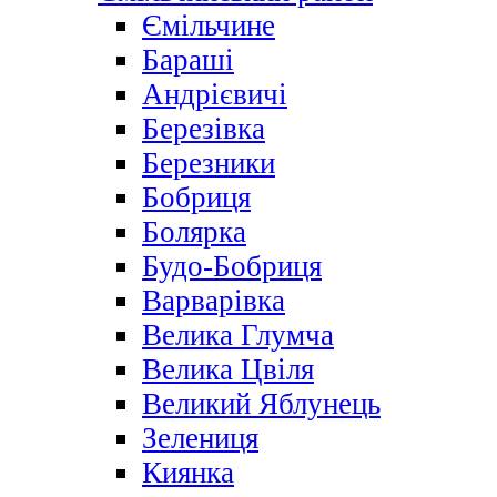
Ємільчине
Бараші
Андрієвичі
Березівка
Березники
Бобриця
Болярка
Будо-Бобриця
Варварівка
Велика Глумча
Велика Цвіля
Великий Яблунець
Зелениця
Киянка