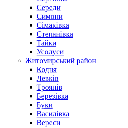
Середи
Симони
Сімаківка
Степанівка
Тайки
Усолуси
Житомирський район
Кодня
Левків
Троянів
Березівка
Буки
Василівка
Вереси