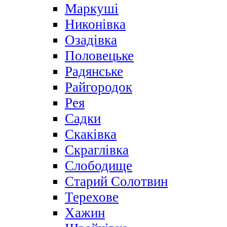
Маркуші
Никонівка
Озадівка
Половецьке
Радянське
Райгородок
Рея
Садки
Скаківка
Скраглівка
Слободище
Старий Солотвин
Терехове
Хажин