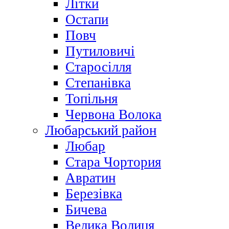
Літки
Остапи
Повч
Путиловичі
Старосілля
Степанівка
Топільня
Червона Волока
Любарський район
Любар
Стара Чортория
Авратин
Березівка
Бичева
Велика Волиця