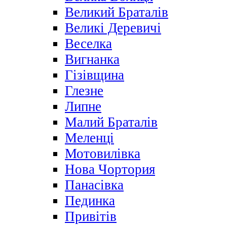
Великий Браталів
Великі Деревичі
Веселка
Вигнанка
Гізівщина
Глезне
Липне
Малий Браталів
Меленці
Мотовилівка
Нова Чортория
Панасівка
Пединка
Привітів