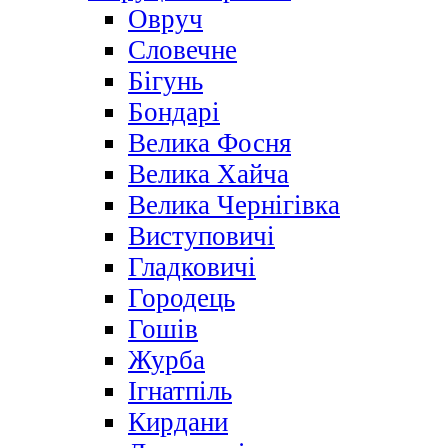
Овруч
Словечне
Бігунь
Бондарі
Велика Фосня
Велика Хайча
Велика Чернігівка
Виступовичі
Гладковичі
Городець
Гошів
Журба
Ігнатпіль
Кирдани