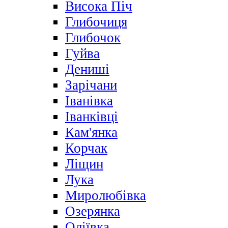
Висока Піч
Глибочиця
Глибочок
Гуйва
Дениші
Зарічани
Іванівка
Іванківці
Кам'янка
Корчак
Ліщин
Лука
Миролюбівка
Озерянка
Оліївка