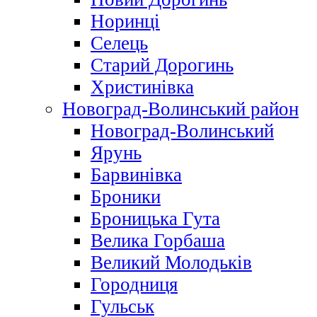
Норинці
Селець
Старий Дорогинь
Христинівка
Новоград-Волинський район
Новоград-Волинський
Ярунь
Барвинівка
Броники
Броницька Гута
Велика Горбаша
Великий Молодьків
Городниця
Гульськ