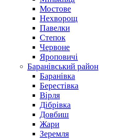
Мостове
Нехворощ
Павелки
Степок
Червоне
Яроповичі
Баранівський район
Баранівка
Берестівка
Вірля
Дібрівка
Довбиш
Жари
Зеремля