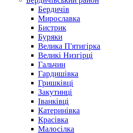
Бердичівський район
Бердичів
Мирославка
Бистрик
Буряки
Велика П'ятигірка
Великі Низгірці
Гальчин
Гардишівка
Гришківці
Закутинці
Іванківці
Катеринівка
Красівка
Малосілка