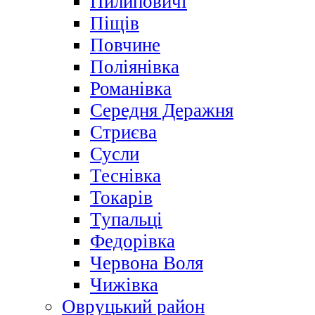
Пилиповичі
Піщів
Повчине
Поліянівка
Романівка
Середня Деражня
Стриєва
Сусли
Теснівка
Токарів
Тупальці
Федорівка
Червона Воля
Чижівка
Овруцький район