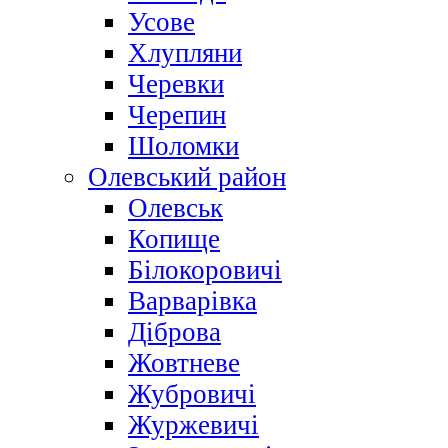
Усове
Хлупляни
Черевки
Черепин
Шоломки
Олевський район
Олевськ
Копище
Білокоровичі
Варварівка
Діброва
Жовтневе
Жубровичі
Журжевичі