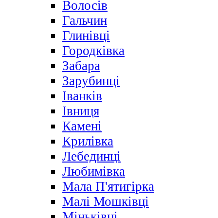
Волосів
Гальчин
Глинівці
Городківка
Забара
Зарубинці
Іванків
Івниця
Камені
Крилівка
Лебединці
Любимівка
Мала П'ятигірка
Малі Мошківці
Міньківці