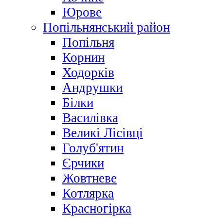
Юрове
Попільнянський район
Попільня
Корнин
Ходорків
Андрушки
Білки
Василівка
Великі Лісівці
Голуб'ятин
Єрчики
Жовтневе
Котлярка
Красногірка