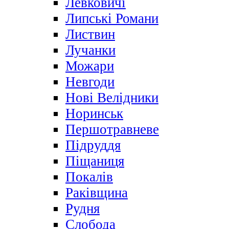
Левковичі
Липські Романи
Листвин
Лучанки
Можари
Невгоди
Нові Велідники
Норинськ
Першотравневе
Підруддя
Піщаниця
Покалів
Раківщина
Рудня
Слобода