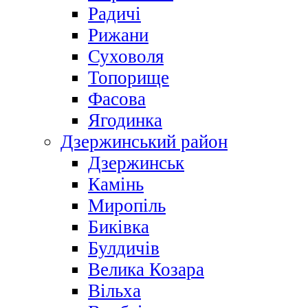
Радичі
Рижани
Суховоля
Топорище
Фасова
Ягодинка
Дзержинський район
Дзержинськ
Камінь
Миропіль
Биківка
Булдичів
Велика Козара
Вільха