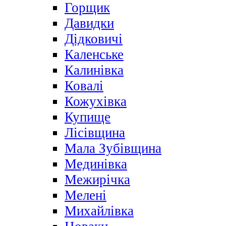
Горщик
Давидки
Дідковичі
Каленське
Калинівка
Ковалі
Кожухівка
Купище
Лісівщина
Мала Зубівщина
Мединівка
Межирічка
Мелені
Михайлівка