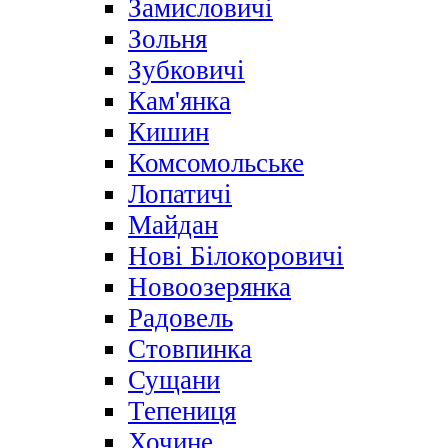
Замисловичі
Зольня
Зубковичі
Кам'янка
Кишин
Комсомольське
Лопатичі
Майдан
Нові Білокоровичі
Новоозерянка
Радовель
Стовпинка
Сущани
Тепениця
Хочине