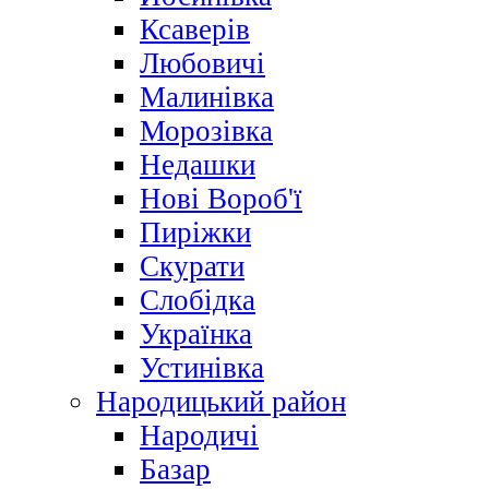
Ксаверів
Любовичі
Малинівка
Морозівка
Недашки
Нові Вороб'ї
Пиріжки
Скурати
Слобідка
Українка
Устинівка
Народицький район
Народичі
Базар