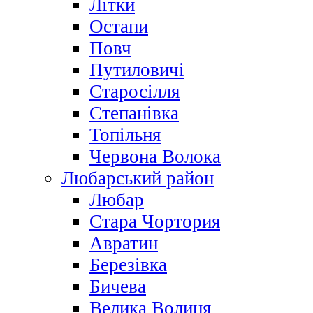
Літки
Остапи
Повч
Путиловичі
Старосілля
Степанівка
Топільня
Червона Волока
Любарський район
Любар
Стара Чортория
Авратин
Березівка
Бичева
Велика Волиця