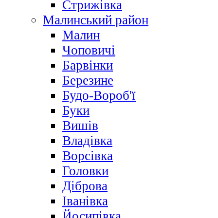
Стрижівка
Малинський район
Малин
Чоповичі
Барвінки
Березине
Будо-Вороб'ї
Буки
Вишів
Владівка
Ворсівка
Головки
Діброва
Іванівка
Йосипівка