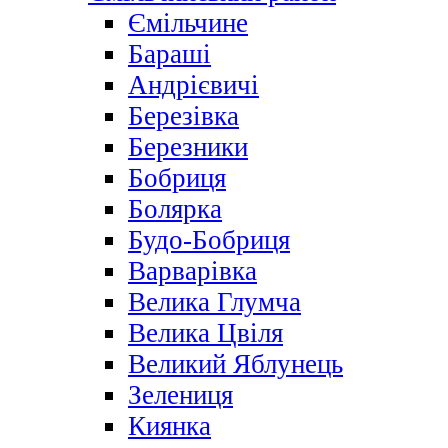
Ємільчине
Бараші
Андрієвичі
Березівка
Березники
Бобриця
Болярка
Будо-Бобриця
Варварівка
Велика Глумча
Велика Цвіля
Великий Яблунець
Зелениця
Киянка