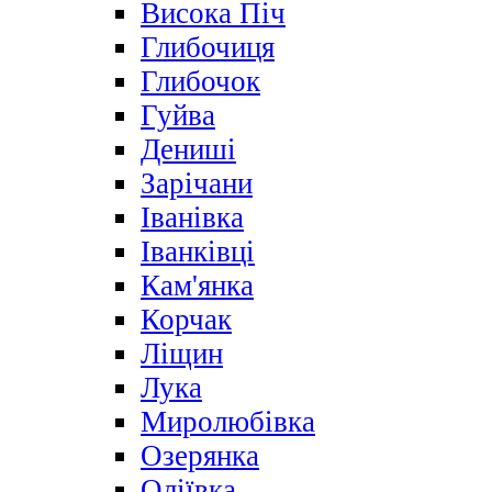
Висока Піч
Глибочиця
Глибочок
Гуйва
Дениші
Зарічани
Іванівка
Іванківці
Кам'янка
Корчак
Ліщин
Лука
Миролюбівка
Озерянка
Оліївка