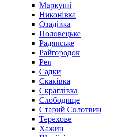
Маркуші
Никонівка
Озадівка
Половецьке
Радянське
Райгородок
Рея
Садки
Скаківка
Скраглівка
Слободище
Старий Солотвин
Терехове
Хажин