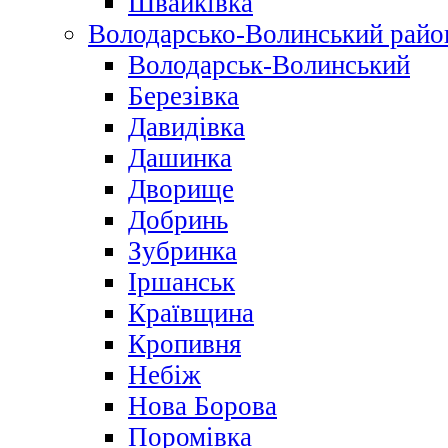
Швайківка
Володарсько-Волинський райо
Володарськ-Волинський
Березівка
Давидівка
Дашинка
Дворище
Добринь
Зубринка
Іршанськ
Краївщина
Кропивня
Небіж
Нова Борова
Поромівка