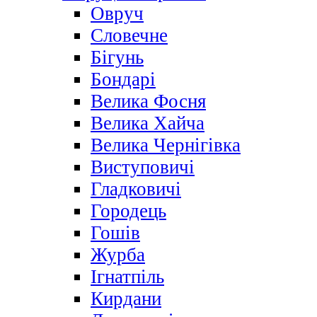
Овруч
Словечне
Бігунь
Бондарі
Велика Фосня
Велика Хайча
Велика Чернігівка
Виступовичі
Гладковичі
Городець
Гошів
Журба
Ігнатпіль
Кирдани