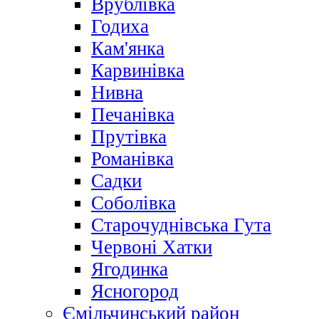
Врублівка
Годиха
Кам'янка
Карвинівка
Нивна
Печанівка
Прутівка
Романівка
Садки
Соболівка
Старочуднівська Гута
Червоні Хатки
Ягодинка
Ясногород
Ємільчинський район