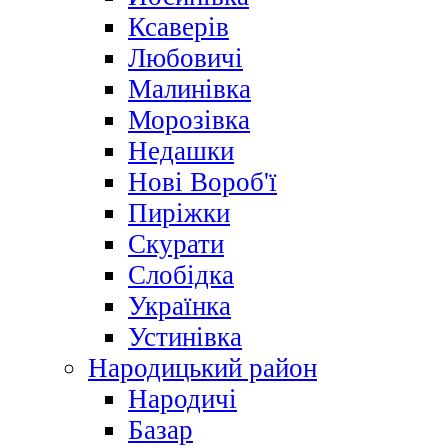
Ксаверів
Любовичі
Малинівка
Морозівка
Недашки
Нові Вороб'ї
Пиріжки
Скурати
Слобідка
Українка
Устинівка
Народицький район
Народичі
Базар