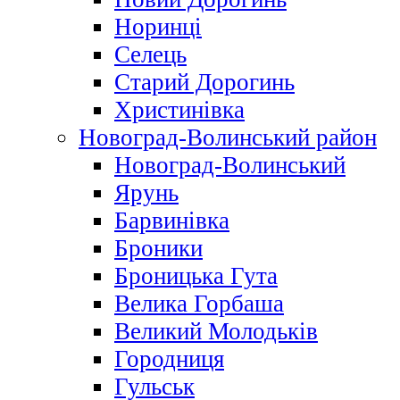
Норинці
Селець
Старий Дорогинь
Христинівка
Новоград-Волинський район
Новоград-Волинський
Ярунь
Барвинівка
Броники
Броницька Гута
Велика Горбаша
Великий Молодьків
Городниця
Гульськ