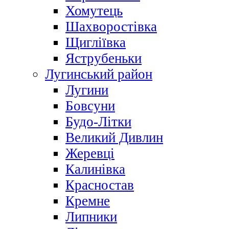
Хомутець
Шахворостівка
Щигліївка
Яструбеньки
Лугинський район
Лугини
Бовсуни
Будо-Літки
Великий Дивлин
Жеревці
Калинівка
Красностав
Кремне
Липники