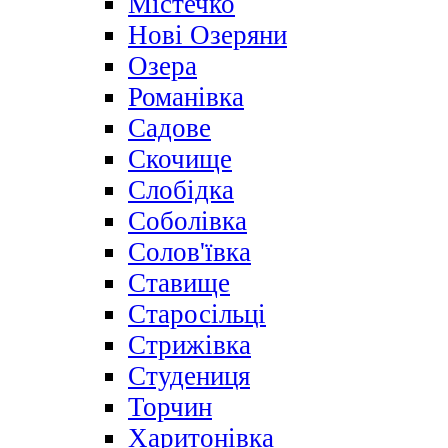
Містечко
Нові Озеряни
Озера
Романівка
Садове
Скочище
Слобідка
Соболівка
Солов'ївка
Ставище
Старосільці
Стрижівка
Студениця
Торчин
Харитонівка