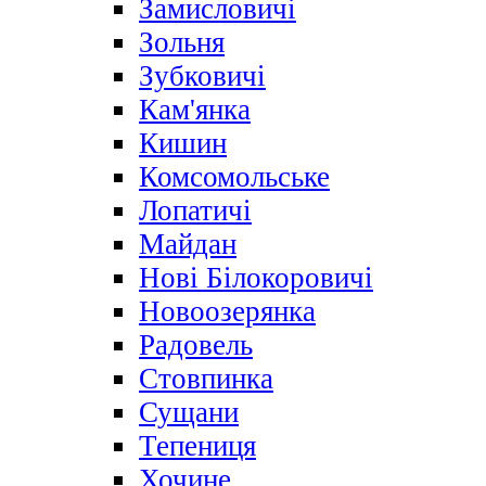
Замисловичі
Зольня
Зубковичі
Кам'янка
Кишин
Комсомольське
Лопатичі
Майдан
Нові Білокоровичі
Новоозерянка
Радовель
Стовпинка
Сущани
Тепениця
Хочине