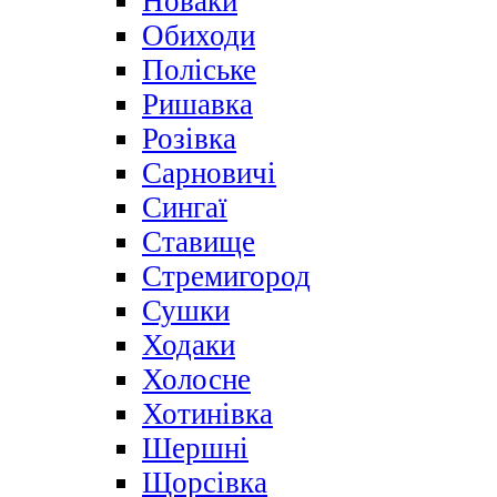
Новаки
Обиходи
Поліське
Ришавка
Розівка
Сарновичі
Сингаї
Ставище
Стремигород
Сушки
Ходаки
Холосне
Хотинівка
Шершні
Щорсівка