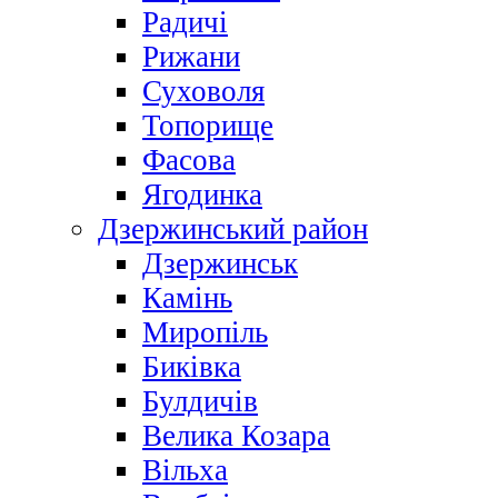
Радичі
Рижани
Суховоля
Топорище
Фасова
Ягодинка
Дзержинський район
Дзержинськ
Камінь
Миропіль
Биківка
Булдичів
Велика Козара
Вільха