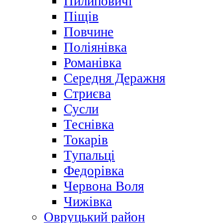
Пилиповичі
Піщів
Повчине
Поліянівка
Романівка
Середня Деражня
Стриєва
Сусли
Теснівка
Токарів
Тупальці
Федорівка
Червона Воля
Чижівка
Овруцький район