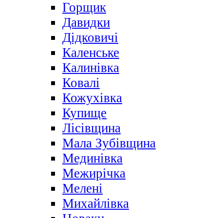
Горщик
Давидки
Дідковичі
Каленське
Калинівка
Ковалі
Кожухівка
Купище
Лісівщина
Мала Зубівщина
Мединівка
Межирічка
Мелені
Михайлівка