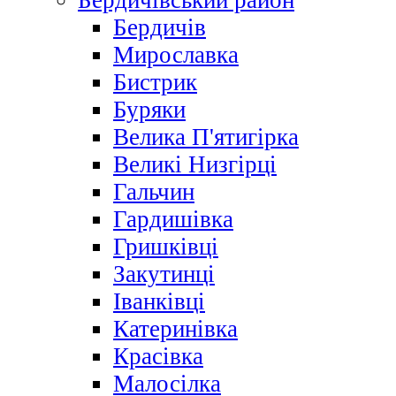
Бердичівський район
Бердичів
Мирославка
Бистрик
Буряки
Велика П'ятигірка
Великі Низгірці
Гальчин
Гардишівка
Гришківці
Закутинці
Іванківці
Катеринівка
Красівка
Малосілка