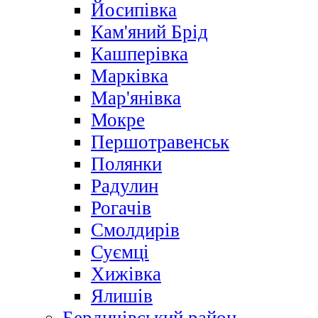
Йосипівка
Кам'яний Брід
Кашперівка
Марківка
Мар'янівка
Мокре
Першотравенськ
Полянки
Радулин
Рогачів
Смолдирів
Суємці
Хижівка
Ялишів