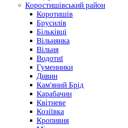
Коростишівський район
Коротишів
Брусилів
Більківці
Вільнянка
Вільня
Водотиї
Гуменники
Дивин
Кам'яний Брід
Карабачин
Квітневе
Козіївка
Кропивня