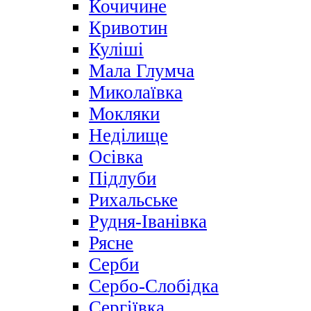
Кочичине
Кривотин
Куліші
Мала Глумча
Миколаївка
Мокляки
Неділище
Осівка
Підлуби
Рихальське
Рудня-Іванівка
Рясне
Серби
Сербо-Слобідка
Сергіївка