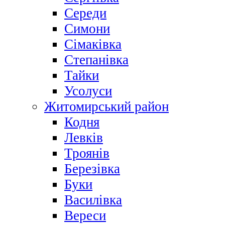
Середи
Симони
Сімаківка
Степанівка
Тайки
Усолуси
Житомирський район
Кодня
Левків
Троянів
Березівка
Буки
Василівка
Вереси