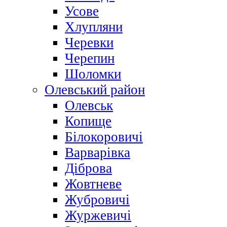
Усове
Хлупляни
Черевки
Черепин
Шоломки
Олевський район
Олевськ
Копище
Білокоровичі
Варварівка
Діброва
Жовтневе
Жубровичі
Журжевичі