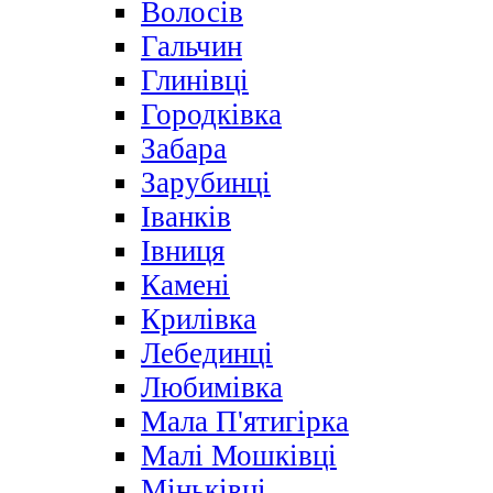
Волосів
Гальчин
Глинівці
Городківка
Забара
Зарубинці
Іванків
Івниця
Камені
Крилівка
Лебединці
Любимівка
Мала П'ятигірка
Малі Мошківці
Міньківці