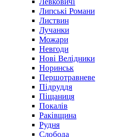
Левковичі
Липські Романи
Листвин
Лучанки
Можари
Невгоди
Нові Велідники
Норинськ
Першотравневе
Підруддя
Піщаниця
Покалів
Раківщина
Рудня
Слобода