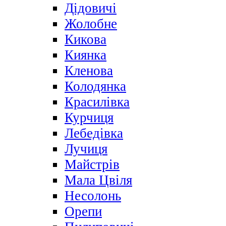
Дідовичі
Жолобне
Кикова
Киянка
Кленова
Колодянка
Красилівка
Курчиця
Лебедівка
Лучиця
Майстрів
Мала Цвіля
Несолонь
Орепи