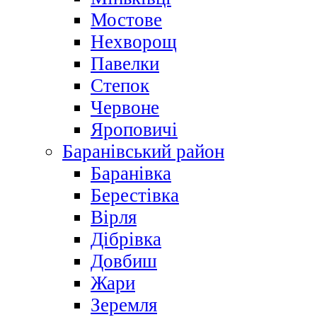
Мостове
Нехворощ
Павелки
Степок
Червоне
Яроповичі
Баранівський район
Баранівка
Берестівка
Вірля
Дібрівка
Довбиш
Жари
Зеремля