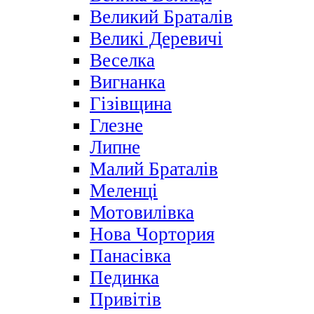
Великий Браталів
Великі Деревичі
Веселка
Вигнанка
Гізівщина
Глезне
Липне
Малий Браталів
Меленці
Мотовилівка
Нова Чортория
Панасівка
Пединка
Привітів