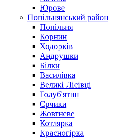
Юрове
Попільнянський район
Попільня
Корнин
Ходорків
Андрушки
Білки
Василівка
Великі Лісівці
Голуб'ятин
Єрчики
Жовтневе
Котлярка
Красногірка