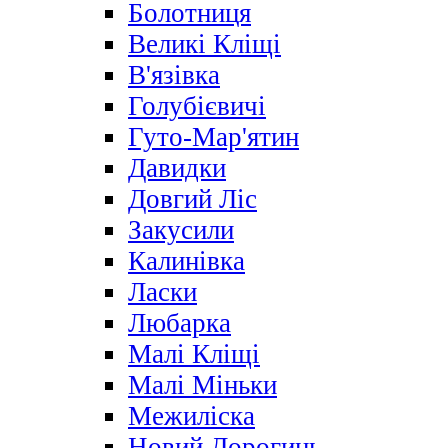
Болотниця
Великі Кліщі
В'язівка
Голубієвичі
Гуто-Мар'ятин
Давидки
Довгий Ліс
Закусили
Калинівка
Ласки
Любарка
Малі Кліщі
Малі Міньки
Межиліска
Новий Дорогинь