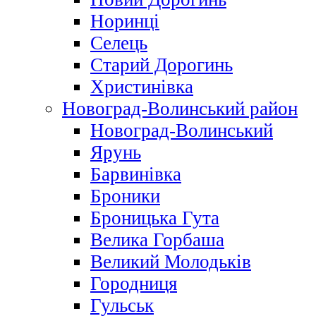
Норинці
Селець
Старий Дорогинь
Христинівка
Новоград-Волинський район
Новоград-Волинський
Ярунь
Барвинівка
Броники
Броницька Гута
Велика Горбаша
Великий Молодьків
Городниця
Гульськ