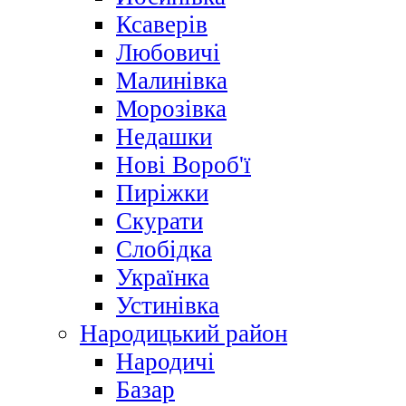
Ксаверів
Любовичі
Малинівка
Морозівка
Недашки
Нові Вороб'ї
Пиріжки
Скурати
Слобідка
Українка
Устинівка
Народицький район
Народичі
Базар