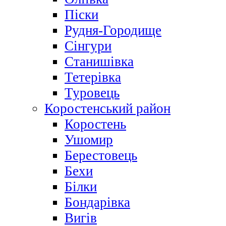
Піски
Рудня-Городище
Сінгури
Станишівка
Тетерівка
Туровець
Коростенський район
Коростень
Ушомир
Берестовець
Бехи
Білки
Бондарівка
Вигів