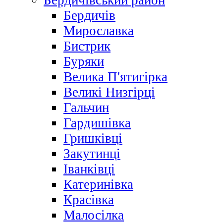
Бердичівський район
Бердичів
Мирославка
Бистрик
Буряки
Велика П'ятигірка
Великі Низгірці
Гальчин
Гардишівка
Гришківці
Закутинці
Іванківці
Катеринівка
Красівка
Малосілка