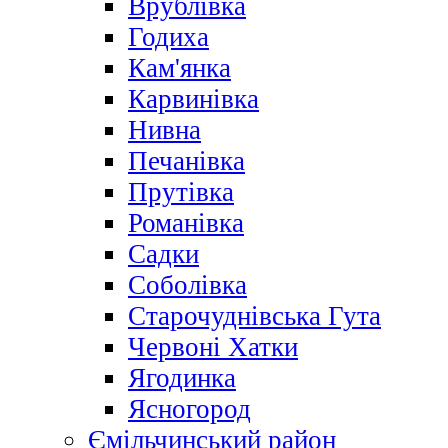
Врублівка
Годиха
Кам'янка
Карвинівка
Нивна
Печанівка
Прутівка
Романівка
Садки
Соболівка
Старочуднівська Гута
Червоні Хатки
Ягодинка
Ясногород
Ємільчинський район