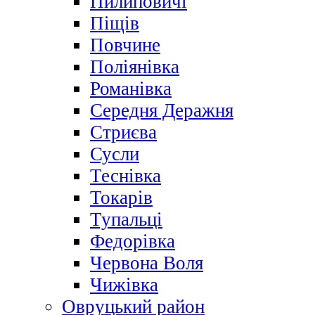
Пилиповичі
Піщів
Повчине
Поліянівка
Романівка
Середня Деражня
Стриєва
Сусли
Теснівка
Токарів
Тупальці
Федорівка
Червона Воля
Чижівка
Овруцький район