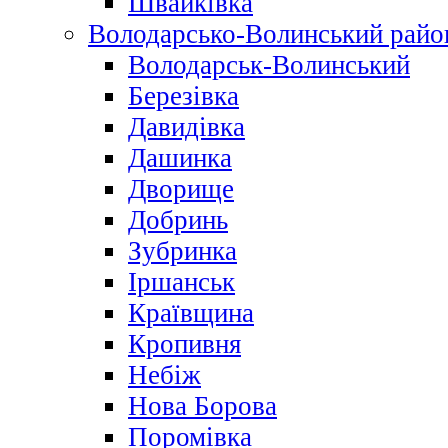
Швайківка
Володарсько-Волинський райо
Володарськ-Волинський
Березівка
Давидівка
Дашинка
Дворище
Добринь
Зубринка
Іршанськ
Краївщина
Кропивня
Небіж
Нова Борова
Поромівка