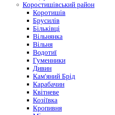
Коростишівський район
Коротишів
Брусилів
Більківці
Вільнянка
Вільня
Водотиї
Гуменники
Дивин
Кам'яний Брід
Карабачин
Квітневе
Козіївка
Кропивня