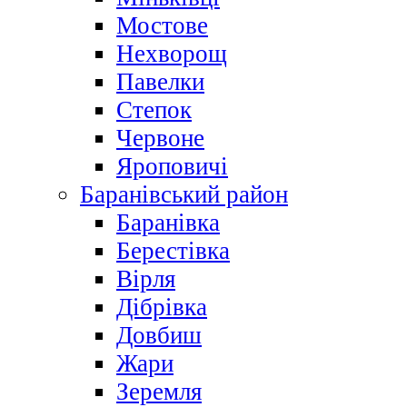
Мостове
Нехворощ
Павелки
Степок
Червоне
Яроповичі
Баранівський район
Баранівка
Берестівка
Вірля
Дібрівка
Довбиш
Жари
Зеремля