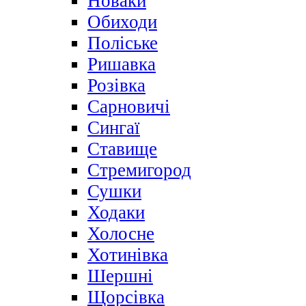
Новаки
Обиходи
Поліське
Ришавка
Розівка
Сарновичі
Сингаї
Ставище
Стремигород
Сушки
Ходаки
Холосне
Хотинівка
Шершні
Щорсівка