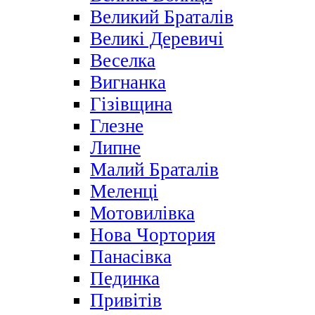
Великий Браталів
Великі Деревичі
Веселка
Вигнанка
Гізівщина
Глезне
Липне
Малий Браталів
Меленці
Мотовилівка
Нова Чортория
Панасівка
Пединка
Привітів