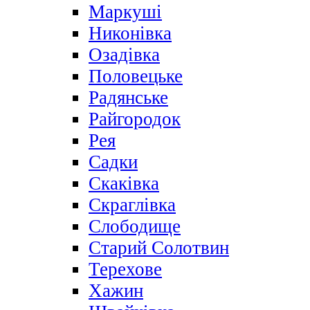
Маркуші
Никонівка
Озадівка
Половецьке
Радянське
Райгородок
Рея
Садки
Скаківка
Скраглівка
Слободище
Старий Солотвин
Терехове
Хажин