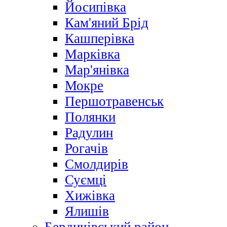
Йосипівка
Кам'яний Брід
Кашперівка
Марківка
Мар'янівка
Мокре
Першотравенськ
Полянки
Радулин
Рогачів
Смолдирів
Суємці
Хижівка
Ялишів