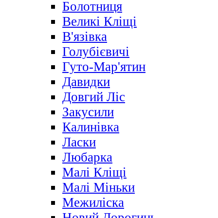
Болотниця
Великі Кліщі
В'язівка
Голубієвичі
Гуто-Мар'ятин
Давидки
Довгий Ліс
Закусили
Калинівка
Ласки
Любарка
Малі Кліщі
Малі Міньки
Межиліска
Новий Дорогинь