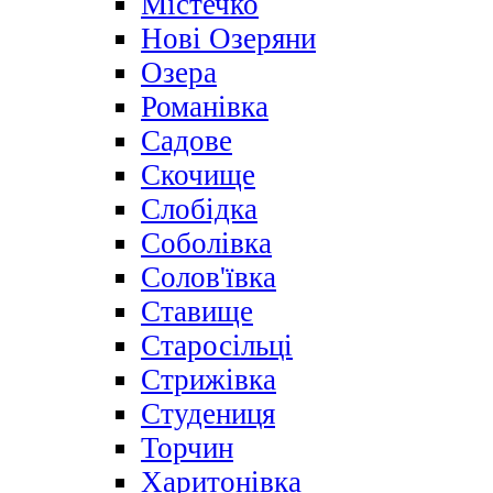
Містечко
Нові Озеряни
Озера
Романівка
Садове
Скочище
Слобідка
Соболівка
Солов'ївка
Ставище
Старосільці
Стрижівка
Студениця
Торчин
Харитонівка