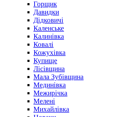
Горщик
Давидки
Дідковичі
Каленське
Калинівка
Ковалі
Кожухівка
Купище
Лісівщина
Мала Зубівщина
Мединівка
Межирічка
Мелені
Михайлівка