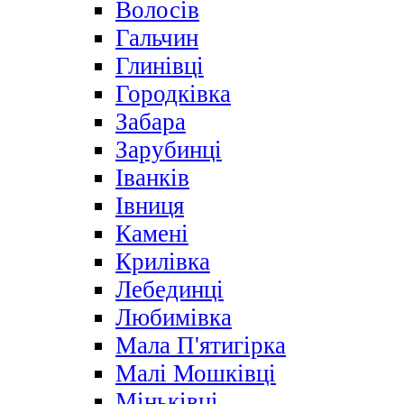
Волосів
Гальчин
Глинівці
Городківка
Забара
Зарубинці
Іванків
Івниця
Камені
Крилівка
Лебединці
Любимівка
Мала П'ятигірка
Малі Мошківці
Міньківці