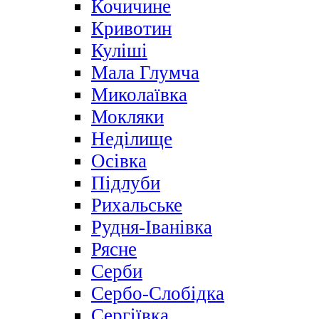
Кочичине
Кривотин
Куліші
Мала Глумча
Миколаївка
Мокляки
Неділище
Осівка
Підлуби
Рихальське
Рудня-Іванівка
Рясне
Серби
Сербо-Слобідка
Сергіївка