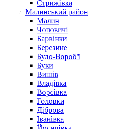
Стрижівка
Малинський район
Малин
Чоповичі
Барвінки
Березине
Будо-Вороб'ї
Буки
Вишів
Владівка
Ворсівка
Головки
Діброва
Іванівка
Йосипівка