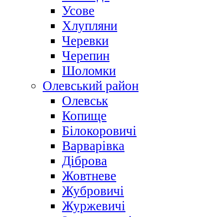
Усове
Хлупляни
Черевки
Черепин
Шоломки
Олевський район
Олевськ
Копище
Білокоровичі
Варварівка
Діброва
Жовтневе
Жубровичі
Журжевичі