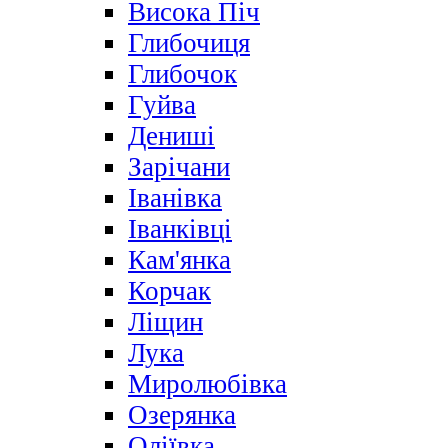
Висока Піч
Глибочиця
Глибочок
Гуйва
Дениші
Зарічани
Іванівка
Іванківці
Кам'янка
Корчак
Ліщин
Лука
Миролюбівка
Озерянка
Оліївка