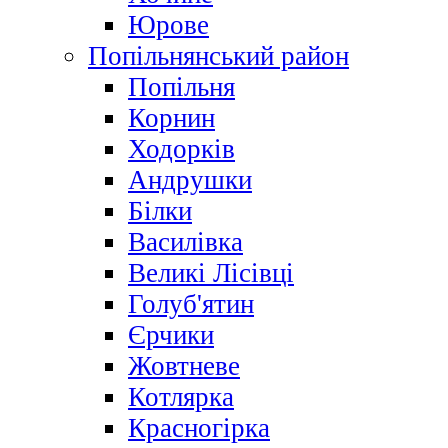
Юрове
Попільнянський район
Попільня
Корнин
Ходорків
Андрушки
Білки
Василівка
Великі Лісівці
Голуб'ятин
Єрчики
Жовтневе
Котлярка
Красногірка