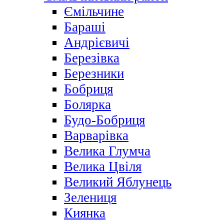
Ємільчине
Бараші
Андрієвичі
Березівка
Березники
Бобриця
Болярка
Будо-Бобриця
Варварівка
Велика Глумча
Велика Цвіля
Великий Яблунець
Зелениця
Киянка