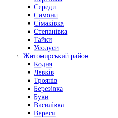
Середи
Симони
Сімаківка
Степанівка
Тайки
Усолуси
Житомирський район
Кодня
Левків
Троянів
Березівка
Буки
Василівка
Вереси