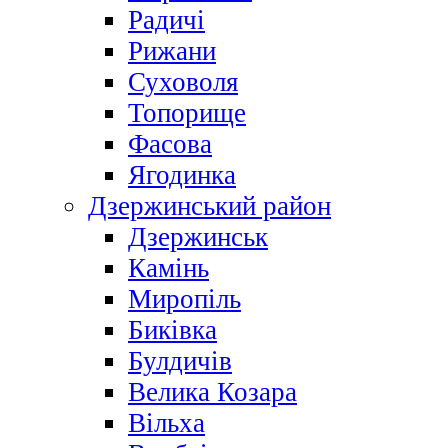
Радичі
Рижани
Суховоля
Топорище
Фасова
Ягодинка
Дзержинський район
Дзержинськ
Камінь
Миропіль
Биківка
Булдичів
Велика Козара
Вільха