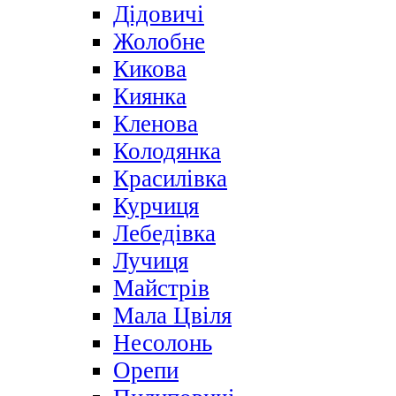
Дідовичі
Жолобне
Кикова
Киянка
Кленова
Колодянка
Красилівка
Курчиця
Лебедівка
Лучиця
Майстрів
Мала Цвіля
Несолонь
Орепи