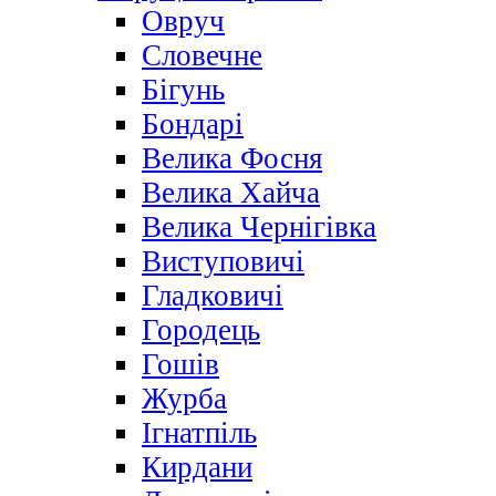
Овруч
Словечне
Бігунь
Бондарі
Велика Фосня
Велика Хайча
Велика Чернігівка
Виступовичі
Гладковичі
Городець
Гошів
Журба
Ігнатпіль
Кирдани