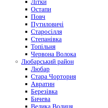
Літки
Остапи
Повч
Путиловичі
Старосілля
Степанівка
Топільня
Червона Волока
Любарський район
Любар
Стара Чортория
Авратин
Березівка
Бичева
Велика Волиця