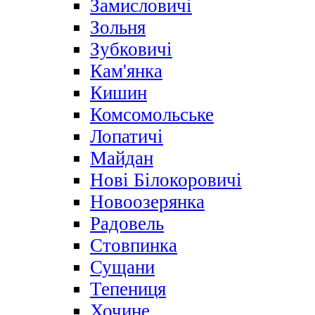
Замисловичі
Зольня
Зубковичі
Кам'янка
Кишин
Комсомольське
Лопатичі
Майдан
Нові Білокоровичі
Новоозерянка
Радовель
Стовпинка
Сущани
Тепениця
Хочине