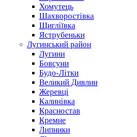
Хомутець
Шахворостівка
Щигліївка
Яструбеньки
Лугинський район
Лугини
Бовсуни
Будо-Літки
Великий Дивлин
Жеревці
Калинівка
Красностав
Кремне
Липники