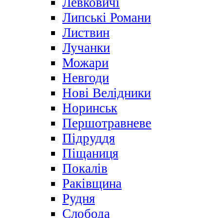
Левковичі
Липські Романи
Листвин
Лучанки
Можари
Невгоди
Нові Велідники
Норинськ
Першотравневе
Підруддя
Піщаниця
Покалів
Раківщина
Рудня
Слобода