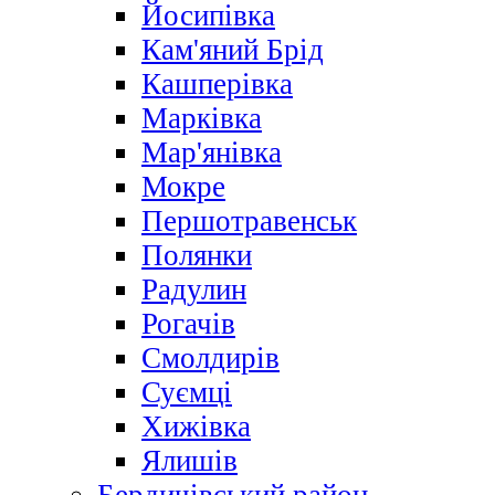
Йосипівка
Кам'яний Брід
Кашперівка
Марківка
Мар'янівка
Мокре
Першотравенськ
Полянки
Радулин
Рогачів
Смолдирів
Суємці
Хижівка
Ялишів