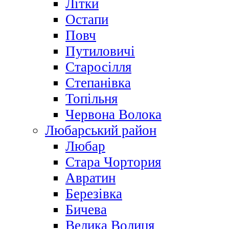
Літки
Остапи
Повч
Путиловичі
Старосілля
Степанівка
Топільня
Червона Волока
Любарський район
Любар
Стара Чортория
Авратин
Березівка
Бичева
Велика Волиця