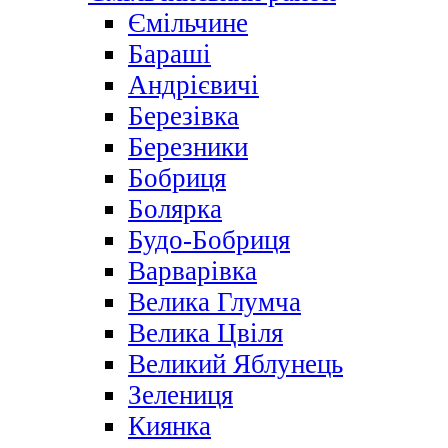
Ємільчине
Бараші
Андрієвичі
Березівка
Березники
Бобриця
Болярка
Будо-Бобриця
Варварівка
Велика Глумча
Велика Цвіля
Великий Яблунець
Зелениця
Киянка