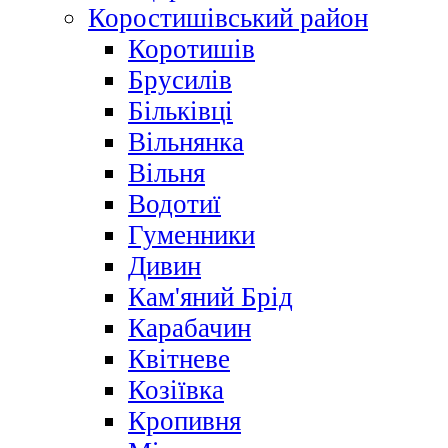
Коростишівський район
Коротишів
Брусилів
Більківці
Вільнянка
Вільня
Водотиї
Гуменники
Дивин
Кам'яний Брід
Карабачин
Квітневе
Козіївка
Кропивня