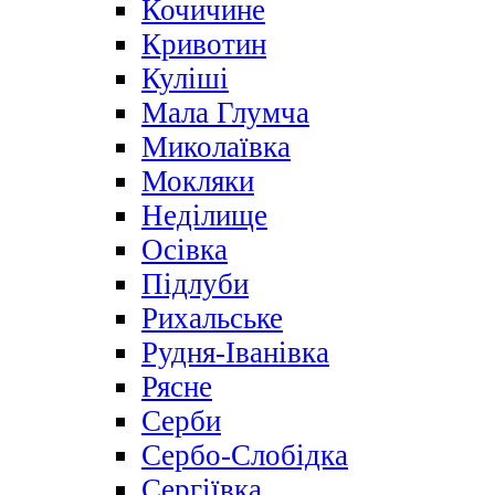
Кочичине
Кривотин
Куліші
Мала Глумча
Миколаївка
Мокляки
Неділище
Осівка
Підлуби
Рихальське
Рудня-Іванівка
Рясне
Серби
Сербо-Слобідка
Сергіївка