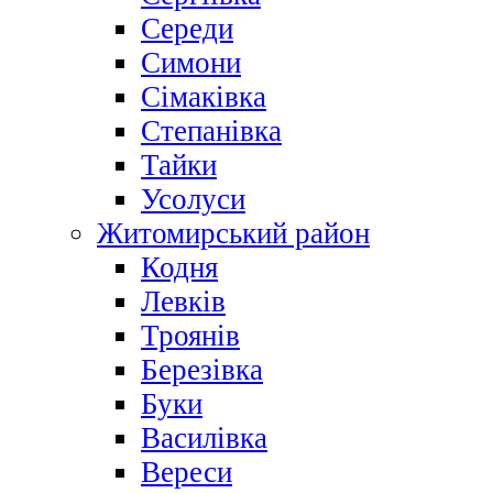
Середи
Симони
Сімаківка
Степанівка
Тайки
Усолуси
Житомирський район
Кодня
Левків
Троянів
Березівка
Буки
Василівка
Вереси