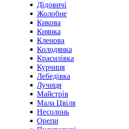
Дідовичі
Жолобне
Кикова
Киянка
Кленова
Колодянка
Красилівка
Курчиця
Лебедівка
Лучиця
Майстрів
Мала Цвіля
Несолонь
Орепи