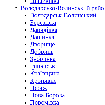
Швайківка
Володарсько-Волинський райо
Володарськ-Волинський
Березівка
Давидівка
Дашинка
Дворище
Добринь
Зубринка
Іршанськ
Краївщина
Кропивня
Небіж
Нова Борова
Поромівка