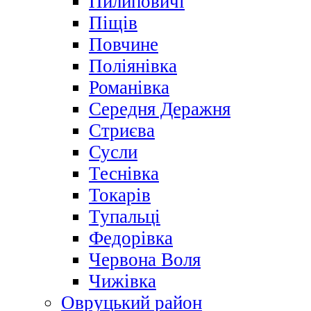
Пилиповичі
Піщів
Повчине
Поліянівка
Романівка
Середня Деражня
Стриєва
Сусли
Теснівка
Токарів
Тупальці
Федорівка
Червона Воля
Чижівка
Овруцький район