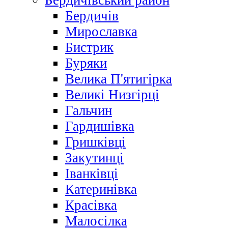
Бердичівський район
Бердичів
Мирославка
Бистрик
Буряки
Велика П'ятигірка
Великі Низгірці
Гальчин
Гардишівка
Гришківці
Закутинці
Іванківці
Катеринівка
Красівка
Малосілка