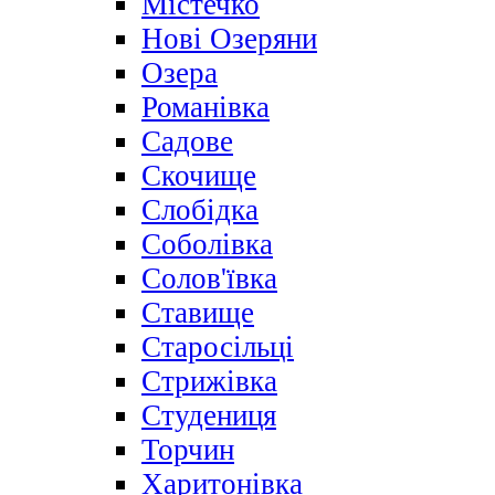
Містечко
Нові Озеряни
Озера
Романівка
Садове
Скочище
Слобідка
Соболівка
Солов'ївка
Ставище
Старосільці
Стрижівка
Студениця
Торчин
Харитонівка