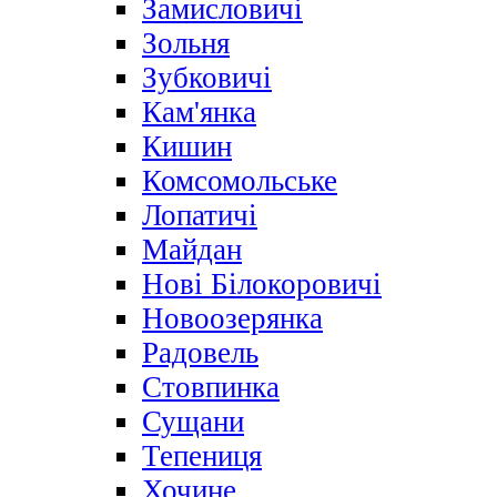
Замисловичі
Зольня
Зубковичі
Кам'янка
Кишин
Комсомольське
Лопатичі
Майдан
Нові Білокоровичі
Новоозерянка
Радовель
Стовпинка
Сущани
Тепениця
Хочине