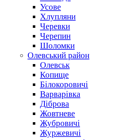
Усове
Хлупляни
Черевки
Черепин
Шоломки
Олевський район
Олевськ
Копище
Білокоровичі
Варварівка
Діброва
Жовтневе
Жубровичі
Журжевичі