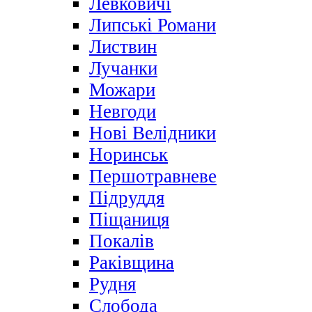
Левковичі
Липські Романи
Листвин
Лучанки
Можари
Невгоди
Нові Велідники
Норинськ
Першотравневе
Підруддя
Піщаниця
Покалів
Раківщина
Рудня
Слобода