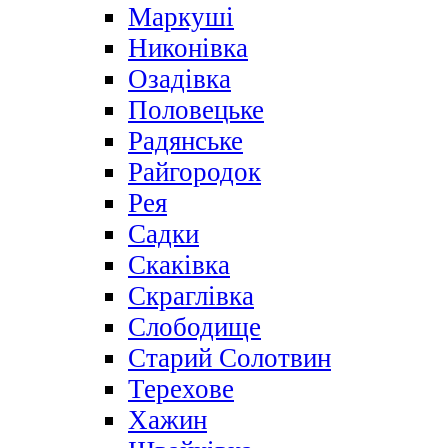
Маркуші
Никонівка
Озадівка
Половецьке
Радянське
Райгородок
Рея
Садки
Скаківка
Скраглівка
Слободище
Старий Солотвин
Терехове
Хажин