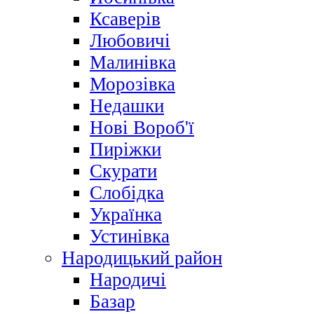
Ксаверів
Любовичі
Малинівка
Морозівка
Недашки
Нові Вороб'ї
Пиріжки
Скурати
Слобідка
Українка
Устинівка
Народицький район
Народичі
Базар