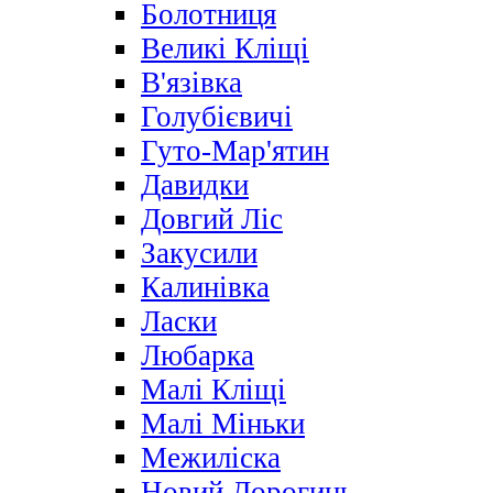
Болотниця
Великі Кліщі
В'язівка
Голубієвичі
Гуто-Мар'ятин
Давидки
Довгий Ліс
Закусили
Калинівка
Ласки
Любарка
Малі Кліщі
Малі Міньки
Межиліска
Новий Дорогинь