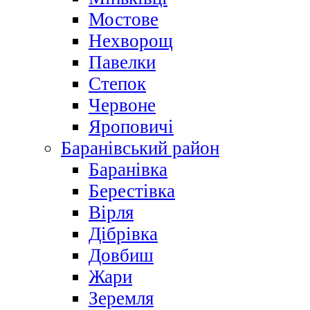
Мостове
Нехворощ
Павелки
Степок
Червоне
Яроповичі
Баранівський район
Баранівка
Берестівка
Вірля
Дібрівка
Довбиш
Жари
Зеремля