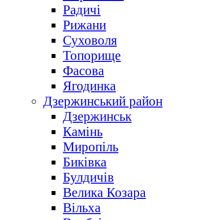
Радичі
Рижани
Суховоля
Топорище
Фасова
Ягодинка
Дзержинський район
Дзержинськ
Камінь
Миропіль
Биківка
Булдичів
Велика Козара
Вільха