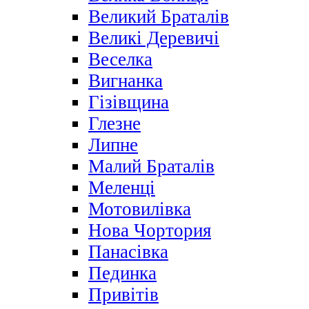
Великий Браталів
Великі Деревичі
Веселка
Вигнанка
Гізівщина
Глезне
Липне
Малий Браталів
Меленці
Мотовилівка
Нова Чортория
Панасівка
Пединка
Привітів