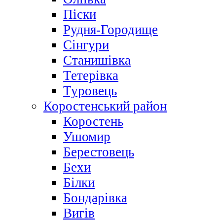
Піски
Рудня-Городище
Сінгури
Станишівка
Тетерівка
Туровець
Коростенський район
Коростень
Ушомир
Берестовець
Бехи
Білки
Бондарівка
Вигів