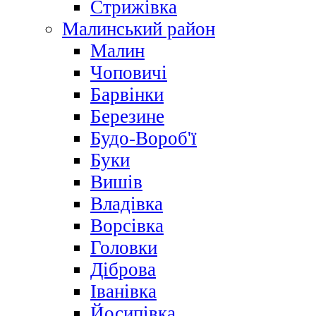
Стрижівка
Малинський район
Малин
Чоповичі
Барвінки
Березине
Будо-Вороб'ї
Буки
Вишів
Владівка
Ворсівка
Головки
Діброва
Іванівка
Йосипівка