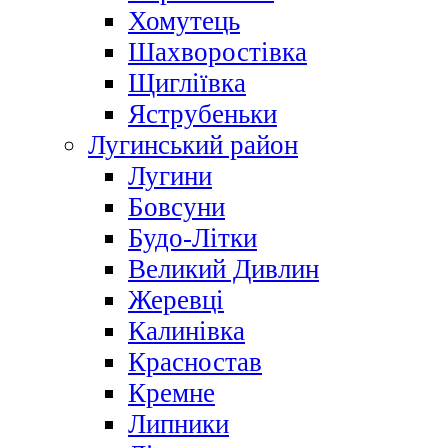
Хомутець
Шахворостівка
Щигліївка
Яструбеньки
Лугинський район
Лугини
Бовсуни
Будо-Літки
Великий Дивлин
Жеревці
Калинівка
Красностав
Кремне
Липники