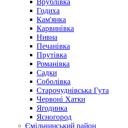
Врублівка
Годиха
Кам'янка
Карвинівка
Нивна
Печанівка
Прутівка
Романівка
Садки
Соболівка
Старочуднівська Гута
Червоні Хатки
Ягодинка
Ясногород
Ємільчинський район