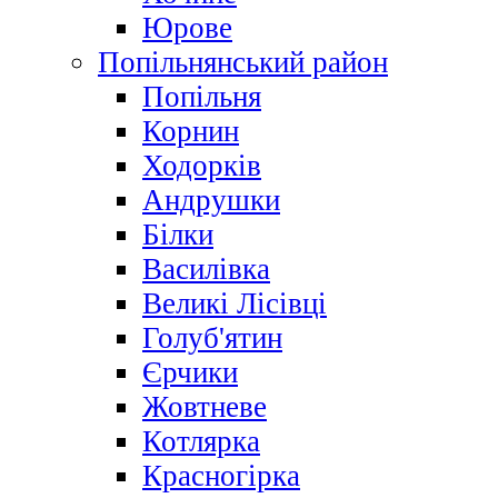
Юрове
Попільнянський район
Попільня
Корнин
Ходорків
Андрушки
Білки
Василівка
Великі Лісівці
Голуб'ятин
Єрчики
Жовтневе
Котлярка
Красногірка