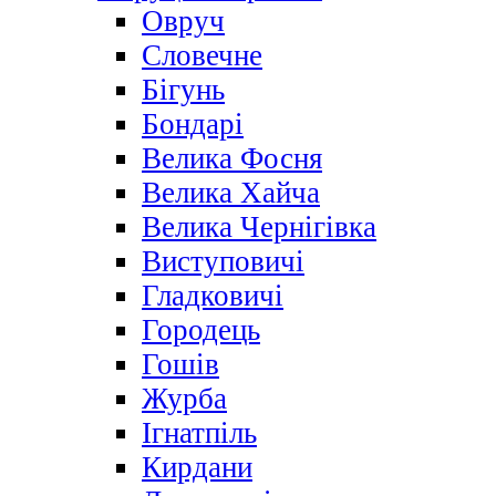
Овруч
Словечне
Бігунь
Бондарі
Велика Фосня
Велика Хайча
Велика Чернігівка
Виступовичі
Гладковичі
Городець
Гошів
Журба
Ігнатпіль
Кирдани