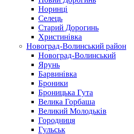
Норинці
Селець
Старий Дорогинь
Христинівка
Новоград-Волинський район
Новоград-Волинський
Ярунь
Барвинівка
Броники
Броницька Гута
Велика Горбаша
Великий Молодьків
Городниця
Гульськ