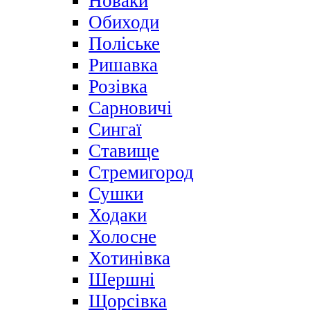
Новаки
Обиходи
Поліське
Ришавка
Розівка
Сарновичі
Сингаї
Ставище
Стремигород
Сушки
Ходаки
Холосне
Хотинівка
Шершні
Щорсівка