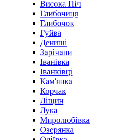
Висока Піч
Глибочиця
Глибочок
Гуйва
Дениші
Зарічани
Іванівка
Іванківці
Кам'янка
Корчак
Ліщин
Лука
Миролюбівка
Озерянка
Оліївка