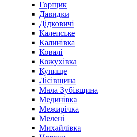
Горщик
Давидки
Дідковичі
Каленське
Калинівка
Ковалі
Кожухівка
Купище
Лісівщина
Мала Зубівщина
Мединівка
Межирічка
Мелені
Михайлівка