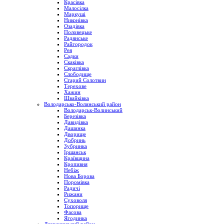
Красівка
Малосілка
Маркуші
Никонівка
Озадівка
Половецьке
Радянське
Райгородок
Рея
Садки
Скаківка
Скраглівка
Слободище
Старий Солотвин
Терехове
Хажин
Швайківка
Володарсько-Волинський район
Володарськ-Волинський
Березівка
Давидівка
Дашинка
Дворище
Добринь
Зубринка
Іршанськ
Краївщина
Кропивня
Небіж
Нова Борова
Поромівка
Радичі
Рижани
Суховоля
Топорище
Фасова
Ягодинка