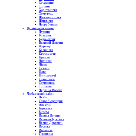
Студениця
Торчин
Харитонівка
Хомутець
Шахворостівка
Щигліївка
Яструбеньки
Лугинський район
Лугини
Бовсуни
Будо-Літки
Великий Дивлин
Жеревці
Калинівка
Красностав
Кремне
Липники
Літки
Остапи
Повч
Путиловичі
Старосілля
Степанівка
Топільня
Червона Волока
Любарський район
Любар
Стара Чортория
Авратин
Березівка
Бичева
Велика Волиця
Великий Браталів
Великі Деревичі
Веселка
Вигнанка
Гізівщина