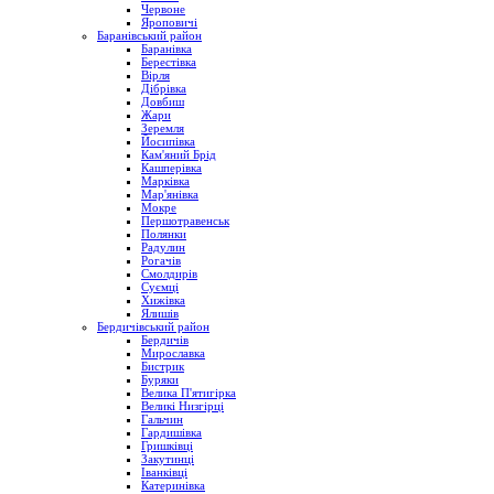
Червоне
Яроповичі
Баранівський район
Баранівка
Берестівка
Вірля
Дібрівка
Довбиш
Жари
Зеремля
Йосипівка
Кам'яний Брід
Кашперівка
Марківка
Мар'янівка
Мокре
Першотравенськ
Полянки
Радулин
Рогачів
Смолдирів
Суємці
Хижівка
Ялишів
Бердичівський район
Бердичів
Мирославка
Бистрик
Буряки
Велика П'ятигірка
Великі Низгірці
Гальчин
Гардишівка
Гришківці
Закутинці
Іванківці
Катеринівка