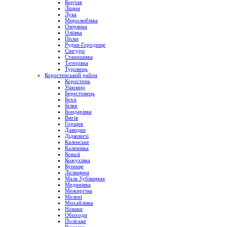
Корчак
Ліщин
Лука
Миролюбівка
Озерянка
Оліївка
Піски
Рудня-Городище
Сінгури
Станишівка
Тетерівка
Туровець
Коростенський район
Коростень
Ушомир
Берестовець
Бехи
Білки
Бондарівка
Вигів
Горщик
Давидки
Дідковичі
Каленське
Калинівка
Ковалі
Кожухівка
Купище
Лісівщина
Мала Зубівщина
Мединівка
Межирічка
Мелені
Михайлівка
Новаки
Обиходи
Поліське