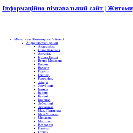
Інформаційно-пізнавальний сайт | Житоми
Міста і села Житомирської області
Андрушівський район
Андрушівка
Стара Котельня
Антопіль
Бровки Перші
Великі Мошківці
Волиця
Волосів
Гальчин
Глинівці
Городківка
Забара
Зарубинці
Іванків
Івниця
Камені
Крилівка
Лебединці
Любимівка
Мала П'ятигірка
Малі Мошківці
Міньківці
Мостове
Нехворощ
Павелки
Степок