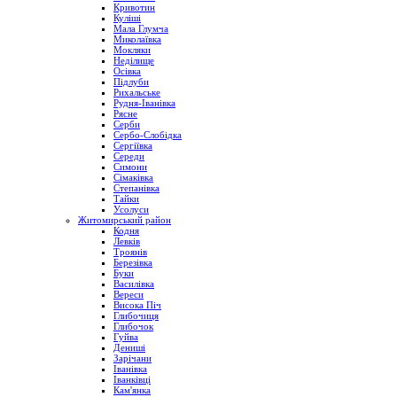
Кривотин
Куліші
Мала Глумча
Миколаївка
Мокляки
Неділище
Осівка
Підлуби
Рихальське
Рудня-Іванівка
Рясне
Серби
Сербо-Слобідка
Сергіївка
Середи
Симони
Сімаківка
Степанівка
Тайки
Усолуси
Житомирський район
Кодня
Левків
Троянів
Березівка
Буки
Василівка
Вереси
Висока Піч
Глибочиця
Глибочок
Гуйва
Дениші
Зарічани
Іванівка
Іванківці
Кам'янка