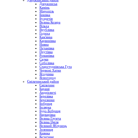
Дзержинський район
Дзержинськ
Камінь
Миропіль
Биківка
Булдичів
Велика Козара
Вільха
Врублівка
Годиха
Кам'янка
Карвинівка
Нивна
Печанівка
Прутівка
Романівка
Садки
Соболівка
Старочуднівська Гута
Червоні Хатки
Ягодинка
Ясногород
Ємільчинський район
Ємільчине
Бараші
Андрієвичі
Березівка
Березники
Бобриця
Болярка
Будо-Бобриця
Варварівка
Велика Глумча
Велика Цвіля
Великий Яблунець
Зелениця
Киянка
Кочичине