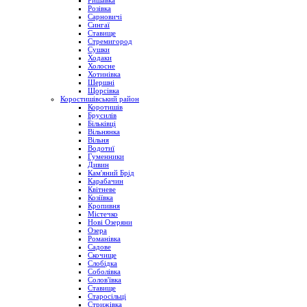
Ришавка
Розівка
Сарновичі
Сингаї
Ставище
Стремигород
Сушки
Ходаки
Холосне
Хотинівка
Шершні
Щорсівка
Коростишівський район
Коротишів
Брусилів
Більківці
Вільнянка
Вільня
Водотиї
Гуменники
Дивин
Кам'яний Брід
Карабачин
Квітневе
Козіївка
Кропивня
Містечко
Нові Озеряни
Озера
Романівка
Садове
Скочище
Слобідка
Соболівка
Солов'ївка
Ставище
Старосільці
Стрижівка