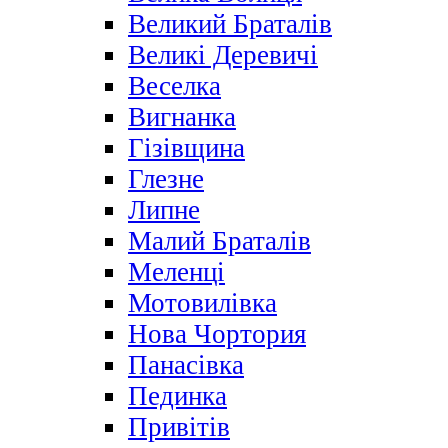
Великий Браталів
Великі Деревичі
Веселка
Вигнанка
Гізівщина
Глезне
Липне
Малий Браталів
Меленці
Мотовилівка
Нова Чортория
Панасівка
Пединка
Привітів