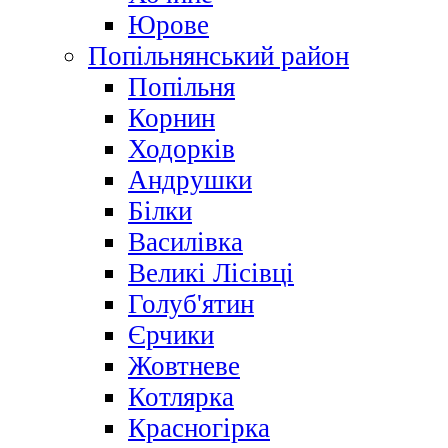
Юрове
Попільнянський район
Попільня
Корнин
Ходорків
Андрушки
Білки
Василівка
Великі Лісівці
Голуб'ятин
Єрчики
Жовтневе
Котлярка
Красногірка