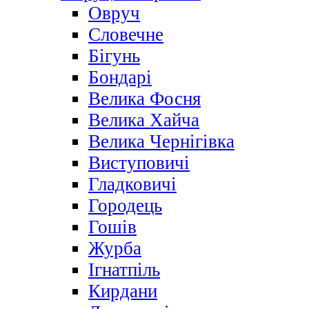
Овруч
Словечне
Бігунь
Бондарі
Велика Фосня
Велика Хайча
Велика Чернігівка
Виступовичі
Гладковичі
Городець
Гошів
Журба
Ігнатпіль
Кирдани