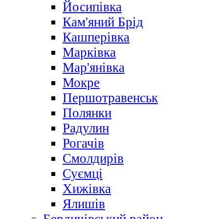
Йосипівка
Кам'яний Брід
Кашперівка
Марківка
Мар'янівка
Мокре
Першотравенськ
Полянки
Радулин
Рогачів
Смолдирів
Суємці
Хижівка
Ялишів