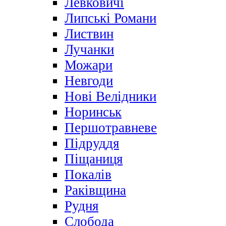
Левковичі
Липські Романи
Листвин
Лучанки
Можари
Невгоди
Нові Велідники
Норинськ
Першотравневе
Підруддя
Піщаниця
Покалів
Раківщина
Рудня
Слобода