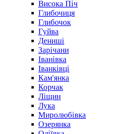
Висока Піч
Глибочиця
Глибочок
Гуйва
Дениші
Зарічани
Іванівка
Іванківці
Кам'янка
Корчак
Ліщин
Лука
Миролюбівка
Озерянка
Оліївка