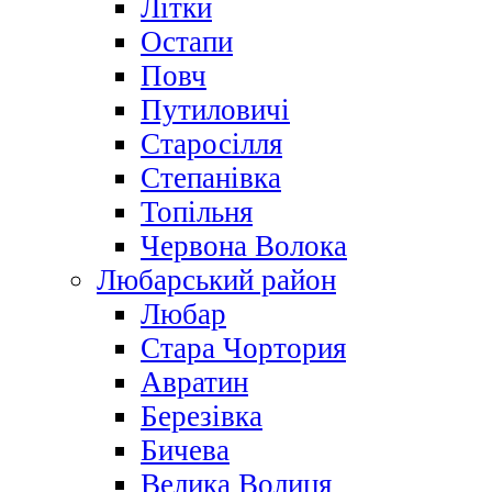
Літки
Остапи
Повч
Путиловичі
Старосілля
Степанівка
Топільня
Червона Волока
Любарський район
Любар
Стара Чортория
Авратин
Березівка
Бичева
Велика Волиця