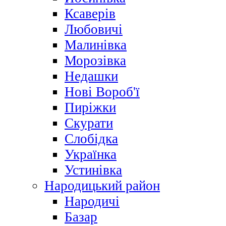
Ксаверів
Любовичі
Малинівка
Морозівка
Недашки
Нові Вороб'ї
Пиріжки
Скурати
Слобідка
Українка
Устинівка
Народицький район
Народичі
Базар