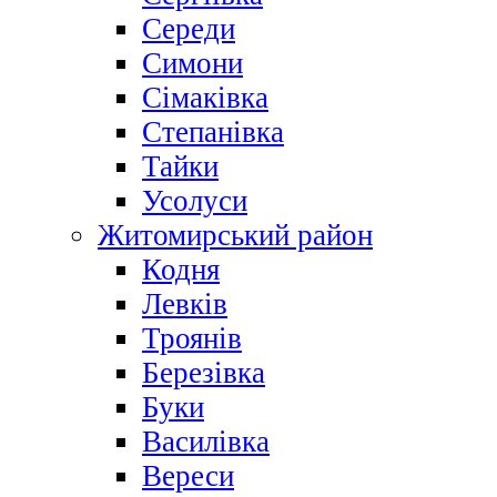
Середи
Симони
Сімаківка
Степанівка
Тайки
Усолуси
Житомирський район
Кодня
Левків
Троянів
Березівка
Буки
Василівка
Вереси