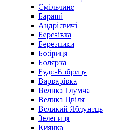
Ємільчине
Бараші
Андрієвичі
Березівка
Березники
Бобриця
Болярка
Будо-Бобриця
Варварівка
Велика Глумча
Велика Цвіля
Великий Яблунець
Зелениця
Киянка