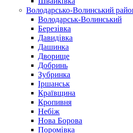
Швайківка
Володарсько-Волинський райо
Володарськ-Волинський
Березівка
Давидівка
Дашинка
Дворище
Добринь
Зубринка
Іршанськ
Краївщина
Кропивня
Небіж
Нова Борова
Поромівка