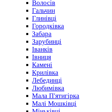
Волосів
Гальчин
Глинівці
Городківка
Забара
Зарубинці
Іванків
Івниця
Камені
Крилівка
Лебединці
Любимівка
Мала П'ятигірка
Малі Мошківці
Міньківці