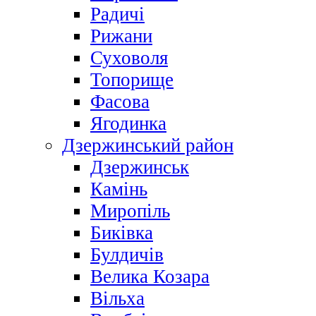
Радичі
Рижани
Суховоля
Топорище
Фасова
Ягодинка
Дзержинський район
Дзержинськ
Камінь
Миропіль
Биківка
Булдичів
Велика Козара
Вільха