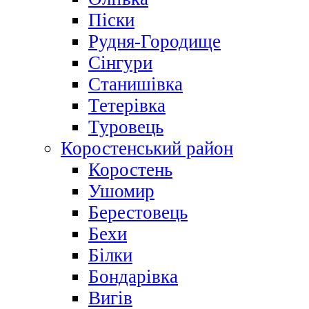
Піски
Рудня-Городище
Сінгури
Станишівка
Тетерівка
Туровець
Коростенський район
Коростень
Ушомир
Берестовець
Бехи
Білки
Бондарівка
Вигів