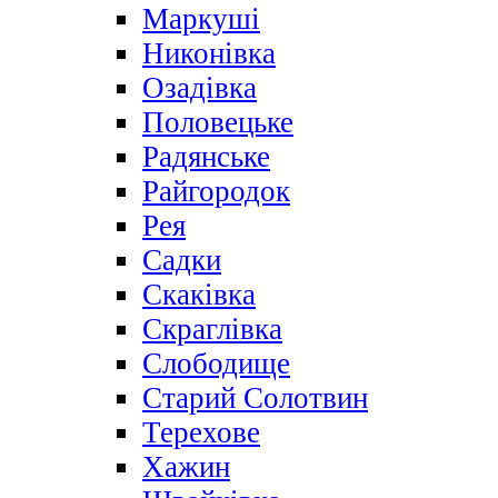
Маркуші
Никонівка
Озадівка
Половецьке
Радянське
Райгородок
Рея
Садки
Скаківка
Скраглівка
Слободище
Старий Солотвин
Терехове
Хажин