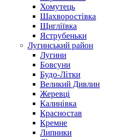
Хомутець
Шахворостівка
Щигліївка
Яструбеньки
Лугинський район
Лугини
Бовсуни
Будо-Літки
Великий Дивлин
Жеревці
Калинівка
Красностав
Кремне
Липники