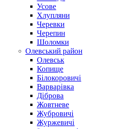
Усове
Хлупляни
Черевки
Черепин
Шоломки
Олевський район
Олевськ
Копище
Білокоровичі
Варварівка
Діброва
Жовтневе
Жубровичі
Журжевичі