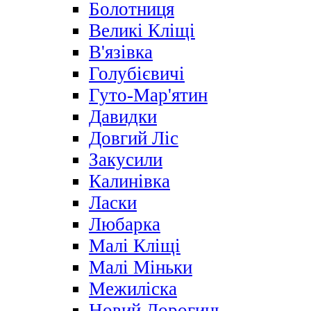
Болотниця
Великі Кліщі
В'язівка
Голубієвичі
Гуто-Мар'ятин
Давидки
Довгий Ліс
Закусили
Калинівка
Ласки
Любарка
Малі Кліщі
Малі Міньки
Межиліска
Новий Дорогинь