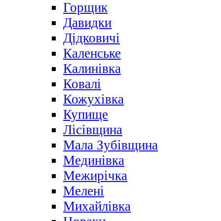
Горщик
Давидки
Дідковичі
Каленське
Калинівка
Ковалі
Кожухівка
Купище
Лісівщина
Мала Зубівщина
Мединівка
Межирічка
Мелені
Михайлівка