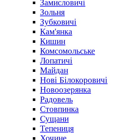
Замисловичі
Зольня
Зубковичі
Кам'янка
Кишин
Комсомольське
Лопатичі
Майдан
Нові Білокоровичі
Новоозерянка
Радовель
Стовпинка
Сущани
Тепениця
Хочине