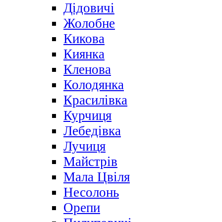
Дідовичі
Жолобне
Кикова
Киянка
Кленова
Колодянка
Красилівка
Курчиця
Лебедівка
Лучиця
Майстрів
Мала Цвіля
Несолонь
Орепи