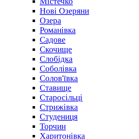
Містечко
Нові Озеряни
Озера
Романівка
Садове
Скочище
Слобідка
Соболівка
Солов'ївка
Ставище
Старосільці
Стрижівка
Студениця
Торчин
Харитонівка