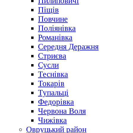
Пилиповичі
Піщів
Повчине
Поліянівка
Романівка
Середня Деражня
Стриєва
Сусли
Теснівка
Токарів
Тупальці
Федорівка
Червона Воля
Чижівка
Овруцький район