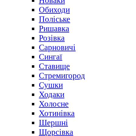
Новаки
Обиходи
Поліське
Ришавка
Розівка
Сарновичі
Сингаї
Ставище
Стремигород
Сушки
Ходаки
Холосне
Хотинівка
Шершні
Щорсівка