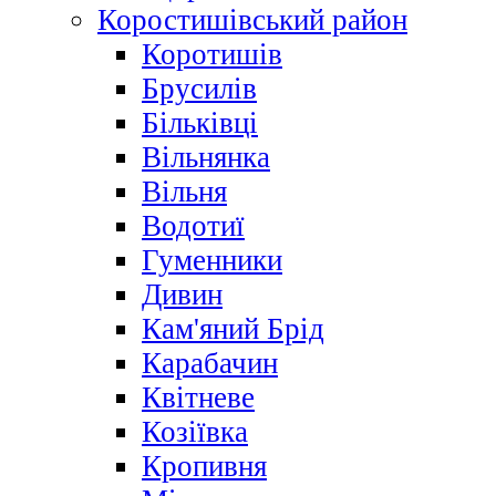
Коростишівський район
Коротишів
Брусилів
Більківці
Вільнянка
Вільня
Водотиї
Гуменники
Дивин
Кам'яний Брід
Карабачин
Квітневе
Козіївка
Кропивня