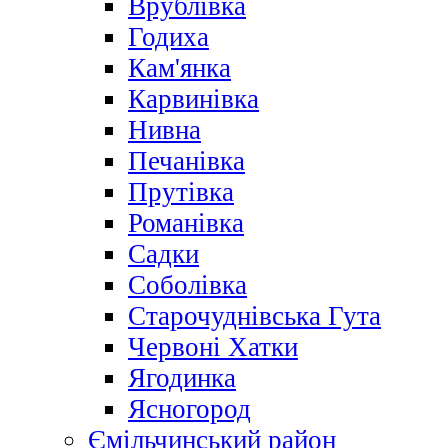
Врублівка
Годиха
Кам'янка
Карвинівка
Нивна
Печанівка
Прутівка
Романівка
Садки
Соболівка
Старочуднівська Гута
Червоні Хатки
Ягодинка
Ясногород
Ємільчинський район