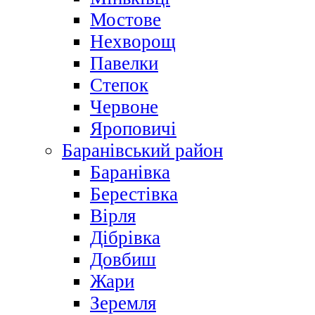
Мостове
Нехворощ
Павелки
Степок
Червоне
Яроповичі
Баранівський район
Баранівка
Берестівка
Вірля
Дібрівка
Довбиш
Жари
Зеремля