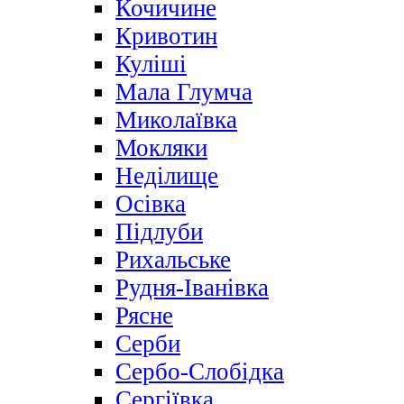
Кочичине
Кривотин
Куліші
Мала Глумча
Миколаївка
Мокляки
Неділище
Осівка
Підлуби
Рихальське
Рудня-Іванівка
Рясне
Серби
Сербо-Слобідка
Сергіївка