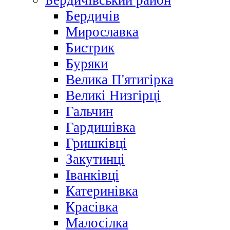
Бердичівський район
Бердичів
Мирославка
Бистрик
Буряки
Велика П'ятигірка
Великі Низгірці
Гальчин
Гардишівка
Гришківці
Закутинці
Іванківці
Катеринівка
Красівка
Малосілка