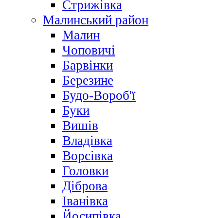
Стрижівка
Малинський район
Малин
Чоповичі
Барвінки
Березине
Будо-Вороб'ї
Буки
Вишів
Владівка
Ворсівка
Головки
Діброва
Іванівка
Йосипівка