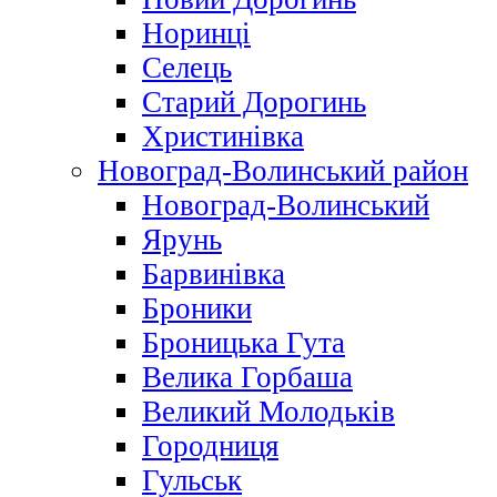
Норинці
Селець
Старий Дорогинь
Христинівка
Новоград-Волинський район
Новоград-Волинський
Ярунь
Барвинівка
Броники
Броницька Гута
Велика Горбаша
Великий Молодьків
Городниця
Гульськ