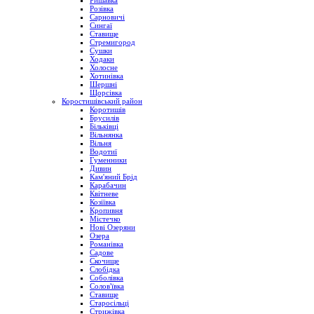
Ришавка
Розівка
Сарновичі
Сингаї
Ставище
Стремигород
Сушки
Ходаки
Холосне
Хотинівка
Шершні
Щорсівка
Коростишівський район
Коротишів
Брусилів
Більківці
Вільнянка
Вільня
Водотиї
Гуменники
Дивин
Кам'яний Брід
Карабачин
Квітневе
Козіївка
Кропивня
Містечко
Нові Озеряни
Озера
Романівка
Садове
Скочище
Слобідка
Соболівка
Солов'ївка
Ставище
Старосільці
Стрижівка