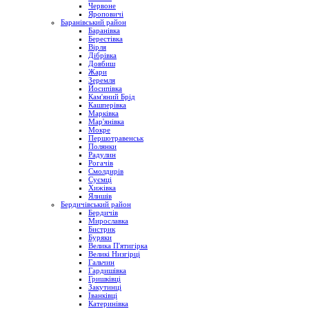
Червоне
Яроповичі
Баранівський район
Баранівка
Берестівка
Вірля
Дібрівка
Довбиш
Жари
Зеремля
Йосипівка
Кам'яний Брід
Кашперівка
Марківка
Мар'янівка
Мокре
Першотравенськ
Полянки
Радулин
Рогачів
Смолдирів
Суємці
Хижівка
Ялишів
Бердичівський район
Бердичів
Мирославка
Бистрик
Буряки
Велика П'ятигірка
Великі Низгірці
Гальчин
Гардишівка
Гришківці
Закутинці
Іванківці
Катеринівка