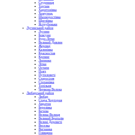
Студениця
Торчин
Харитонівка
Хомутець
Шахворостівка
Щигліївка
Яструбеньки
Лугинський район
Лугини
Бовсуни
Будо-Літки
Великий Дивлин
Жеревці
Калинівка
Красностав
Кремне
Липники
Літки
Остапи
Повч
Путиловичі
Старосілля
Степанівка
Топільня
Червона Волока
Любарський район
Любар
Стара Чортория
Авратин
Березівка
Бичева
Велика Волиця
Великий Браталів
Великі Деревичі
Веселка
Вигнанка
Гізівщина