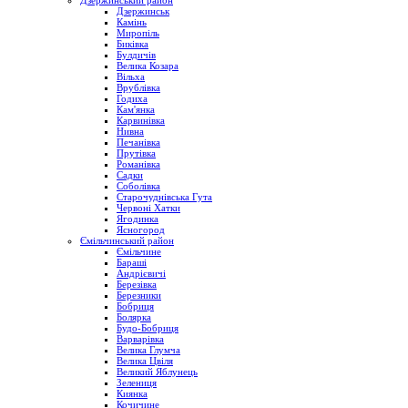
Дзержинський район
Дзержинськ
Камінь
Миропіль
Биківка
Булдичів
Велика Козара
Вільха
Врублівка
Годиха
Кам'янка
Карвинівка
Нивна
Печанівка
Прутівка
Романівка
Садки
Соболівка
Старочуднівська Гута
Червоні Хатки
Ягодинка
Ясногород
Ємільчинський район
Ємільчине
Бараші
Андрієвичі
Березівка
Березники
Бобриця
Болярка
Будо-Бобриця
Варварівка
Велика Глумча
Велика Цвіля
Великий Яблунець
Зелениця
Киянка
Кочичине