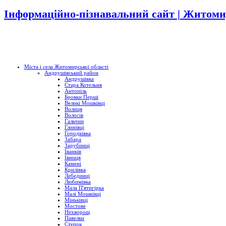
Інформаційно-пізнавальний сайт | Житоми
Міста і села Житомирської області
Андрушівський район
Андрушівка
Стара Котельня
Антопіль
Бровки Перші
Великі Мошківці
Волиця
Волосів
Гальчин
Глинівці
Городківка
Забара
Зарубинці
Іванків
Івниця
Камені
Крилівка
Лебединці
Любимівка
Мала П'ятигірка
Малі Мошківці
Міньківці
Мостове
Нехворощ
Павелки
Степок