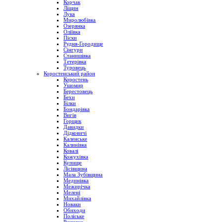
Корчак
Ліщин
Лука
Миролюбівка
Озерянка
Оліївка
Піски
Рудня-Городище
Сінгури
Станишівка
Тетерівка
Туровець
Коростенський район
Коростень
Ушомир
Берестовець
Бехи
Білки
Бондарівка
Вигів
Горщик
Давидки
Дідковичі
Каленське
Калинівка
Ковалі
Кожухівка
Купище
Лісівщина
Мала Зубівщина
Мединівка
Межирічка
Мелені
Михайлівка
Новаки
Обиходи
Поліське