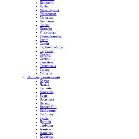
Кривотин
Куліші
Мала Глумча
Миколаївка
Мокляки
Неділище
Осівка
Підлуби
Рихальське
Рудня-Іванівка
Рясне
Серби
Сербо-Слобідка
Сергіївка
Середи
Симони
Сімаківка
Степанівка
Тайки
Усолуси
Житомирський район
Кодня
Левків
Троянів
Березівка
Буки
Василівка
Вереси
Висока Піч
Глибочиця
Глибочок
Гуйва
Дениші
Зарічани
Іванівка
Іванківці
Кам'янка