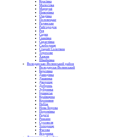
Красівка
Малосілка
Маркуші
Никонівка
Озадівка
Половецьке
Радянське
Райгородок
Рея
Садки
Скаківка
Скраглівка
Слободище
Старий Солотвин
Терехове
Хажин
Швайківка
Володарсько-Волинський район
Володарськ-Волинський
Березівка
Давидівка
Дашинка
Дворище
Добринь
Зубринка
Іршанськ
Краївщина
Кропивня
Небіж
Нова Борова
Поромівка
Радичі
Рижани
Суховоля
Топорище
Фасова
Ягодинка