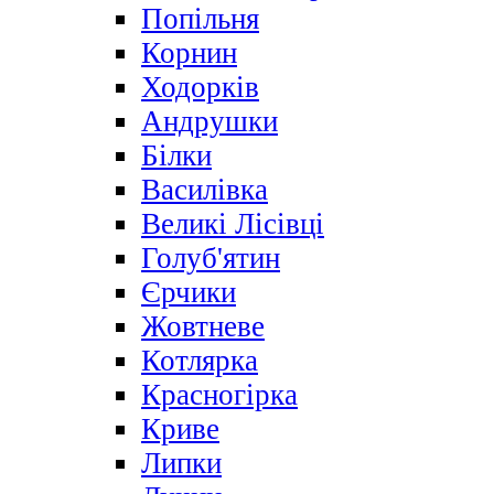
Попільня
Корнин
Ходорків
Андрушки
Білки
Василівка
Великі Лісівці
Голуб'ятин
Єрчики
Жовтневе
Котлярка
Красногірка
Криве
Липки