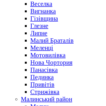
Веселка
Вигнанка
Гізівщина
Глезне
Липне
Малий Браталів
Меленці
Мотовилівка
Нова Чортория
Панасівка
Пединка
Привітів
Стрижівка
Малинський район