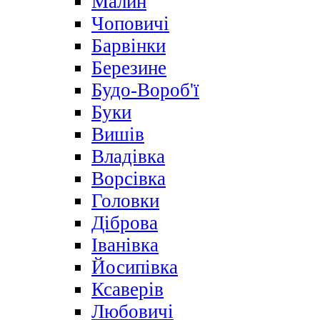
Малин
Чоповичі
Барвінки
Березине
Будо-Вороб'ї
Буки
Вишів
Владівка
Ворсівка
Головки
Діброва
Іванівка
Йосипівка
Ксаверів
Любовичі