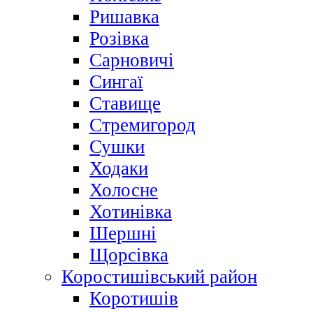
Ришавка
Розівка
Сарновичі
Сингаї
Ставище
Стремигород
Сушки
Ходаки
Холосне
Хотинівка
Шершні
Щорсівка
Коростишівський район
Коротишів