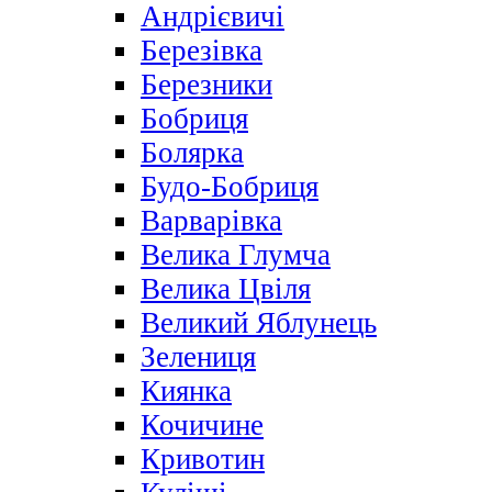
Андрієвичі
Березівка
Березники
Бобриця
Болярка
Будо-Бобриця
Варварівка
Велика Глумча
Велика Цвіля
Великий Яблунець
Зелениця
Киянка
Кочичине
Кривотин