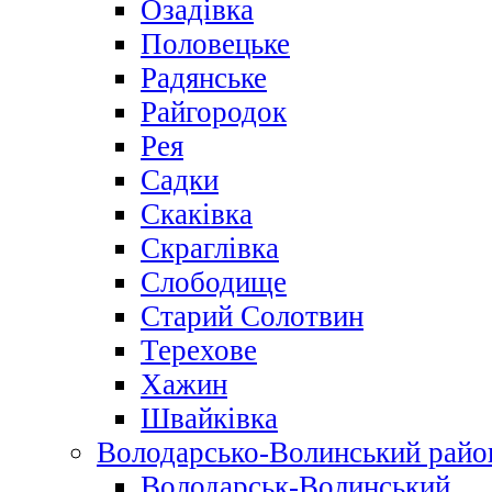
Озадівка
Половецьке
Радянське
Райгородок
Рея
Садки
Скаківка
Скраглівка
Слободище
Старий Солотвин
Терехове
Хажин
Швайківка
Володарсько-Волинський райо
Володарськ-Волинський