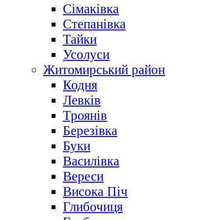
Сімаківка
Степанівка
Тайки
Усолуси
Житомирський район
Кодня
Левків
Троянів
Березівка
Буки
Василівка
Вереси
Висока Піч
Глибочиця