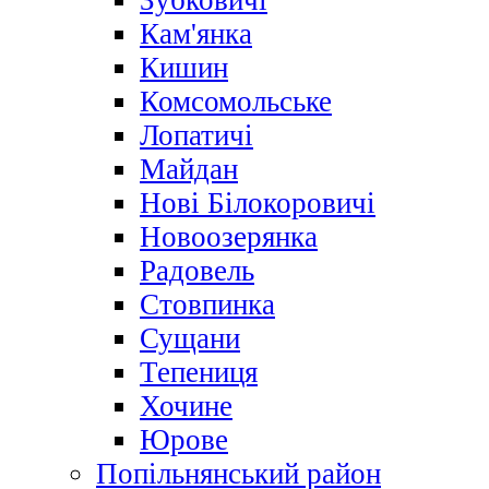
Зубковичі
Кам'янка
Кишин
Комсомольське
Лопатичі
Майдан
Нові Білокоровичі
Новоозерянка
Радовель
Стовпинка
Сущани
Тепениця
Хочине
Юрове
Попільнянський район