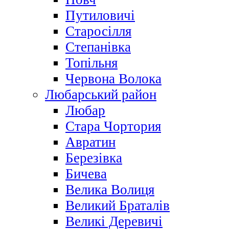
Путиловичі
Старосілля
Степанівка
Топільня
Червона Волока
Любарський район
Любар
Стара Чортория
Авратин
Березівка
Бичева
Велика Волиця
Великий Браталів
Великі Деревичі