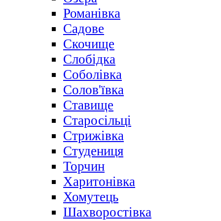
Романівка
Садове
Скочище
Слобідка
Соболівка
Солов'ївка
Ставище
Старосільці
Стрижівка
Студениця
Торчин
Харитонівка
Хомутець
Шахворостівка