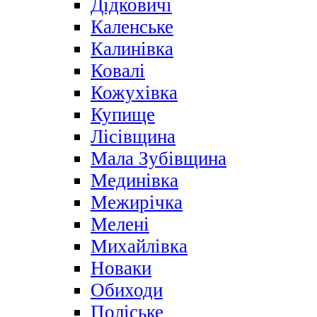
Дідковичі
Каленське
Калинівка
Ковалі
Кожухівка
Купище
Лісівщина
Мала Зубівщина
Мединівка
Межирічка
Мелені
Михайлівка
Новаки
Обиходи
Поліське