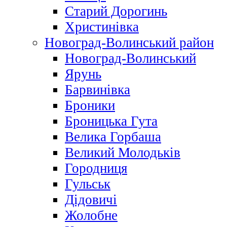
Старий Дорогинь
Христинівка
Новоград-Волинський район
Новоград-Волинський
Ярунь
Барвинівка
Броники
Броницька Гута
Велика Горбаша
Великий Молодьків
Городниця
Гульськ
Дідовичі
Жолобне