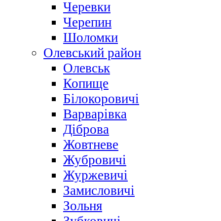
Черевки
Черепин
Шоломки
Олевський район
Олевськ
Копище
Білокоровичі
Варварівка
Діброва
Жовтневе
Жубровичі
Журжевичі
Замисловичі
Зольня