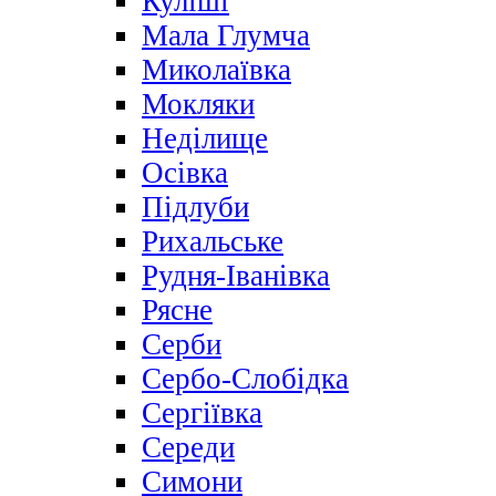
Куліші
Мала Глумча
Миколаївка
Мокляки
Неділище
Осівка
Підлуби
Рихальське
Рудня-Іванівка
Рясне
Серби
Сербо-Слобідка
Сергіївка
Середи
Симони