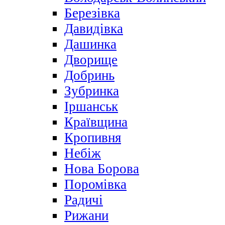
Березівка
Давидівка
Дашинка
Дворище
Добринь
Зубринка
Іршанськ
Краївщина
Кропивня
Небіж
Нова Борова
Поромівка
Радичі
Рижани