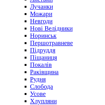
Лучанки
Можари
Невгоди
Нові Велідники
Норинськ
Першотравневе
Підруддя
Піщаниця
Покалів
Раківщина
Рудня
Слобода
Усове
Хлупляни