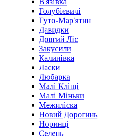
В'язівка
Голубієвичі
Гуто-Мар'ятин
Давидки
Довгий Ліс
Закусили
Калинівка
Ласки
Любарка
Малі Кліщі
Малі Міньки
Межиліска
Новий Дорогинь
Норинці
Селець