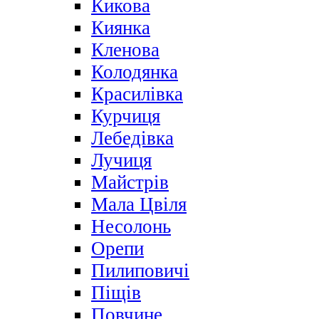
Кикова
Киянка
Кленова
Колодянка
Красилівка
Курчиця
Лебедівка
Лучиця
Майстрів
Мала Цвіля
Несолонь
Орепи
Пилиповичі
Піщів
Повчине