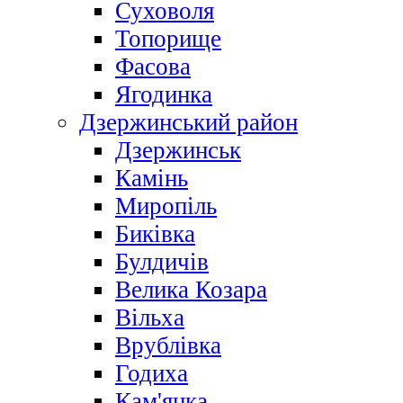
Суховоля
Топорище
Фасова
Ягодинка
Дзержинський район
Дзержинськ
Камінь
Миропіль
Биківка
Булдичів
Велика Козара
Вільха
Врублівка
Годиха
Кам'янка