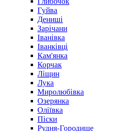
Глибочок
Гуйва
Дениші
Зарічани
Іванівка
Іванківці
Кам'янка
Корчак
Ліщин
Лука
Миролюбівка
Озерянка
Оліївка
Піски
Рудня-Городище