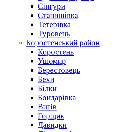
Сінгури
Станишівка
Тетерівка
Туровець
Коростенський район
Коростень
Ушомир
Берестовець
Бехи
Білки
Бондарівка
Вигів
Горщик
Давидки