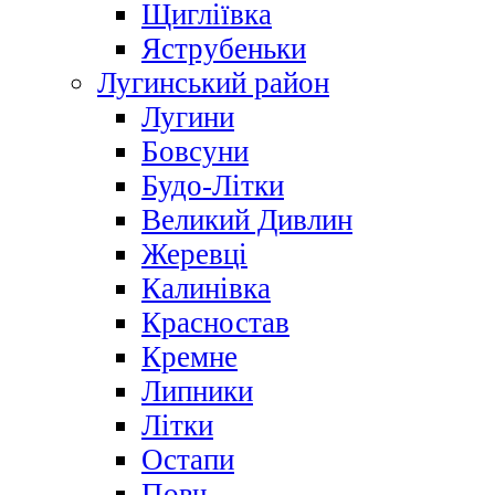
Щигліївка
Яструбеньки
Лугинський район
Лугини
Бовсуни
Будо-Літки
Великий Дивлин
Жеревці
Калинівка
Красностав
Кремне
Липники
Літки
Остапи
Повч