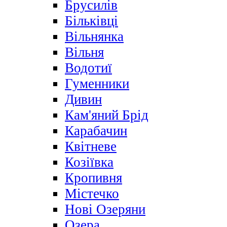
Брусилів
Більківці
Вільнянка
Вільня
Водотиї
Гуменники
Дивин
Кам'яний Брід
Карабачин
Квітневе
Козіївка
Кропивня
Містечко
Нові Озеряни
Озера