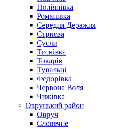
Поліянівка
Романівка
Середня Деражня
Стриєва
Сусли
Теснівка
Токарів
Тупальці
Федорівка
Червона Воля
Чижівка
Овруцький район
Овруч
Словечне