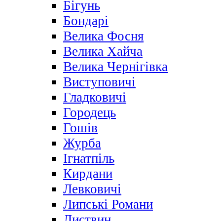
Бігунь
Бондарі
Велика Фосня
Велика Хайча
Велика Чернігівка
Виступовичі
Гладковичі
Городець
Гошів
Журба
Ігнатпіль
Кирдани
Левковичі
Липські Романи
Листвин