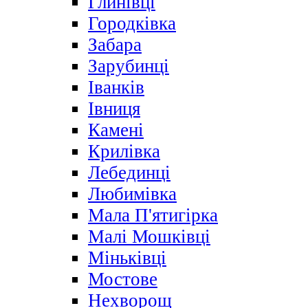
Глинівці
Городківка
Забара
Зарубинці
Іванків
Івниця
Камені
Крилівка
Лебединці
Любимівка
Мала П'ятигірка
Малі Мошківці
Міньківці
Мостове
Нехворощ