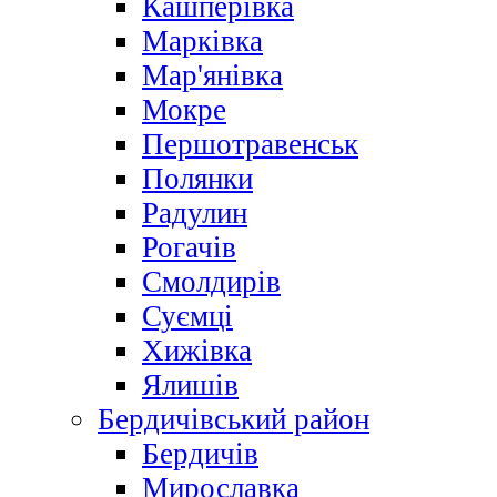
Кашперівка
Марківка
Мар'янівка
Мокре
Першотравенськ
Полянки
Радулин
Рогачів
Смолдирів
Суємці
Хижівка
Ялишів
Бердичівський район
Бердичів
Мирославка