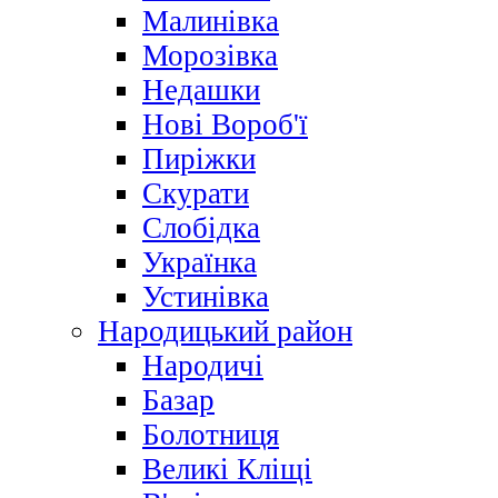
Малинівка
Морозівка
Недашки
Нові Вороб'ї
Пиріжки
Скурати
Слобідка
Українка
Устинівка
Народицький район
Народичі
Базар
Болотниця
Великі Кліщі