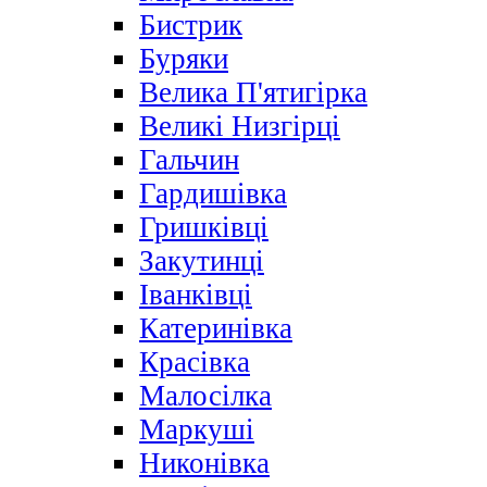
Бистрик
Буряки
Велика П'ятигірка
Великі Низгірці
Гальчин
Гардишівка
Гришківці
Закутинці
Іванківці
Катеринівка
Красівка
Малосілка
Маркуші
Никонівка