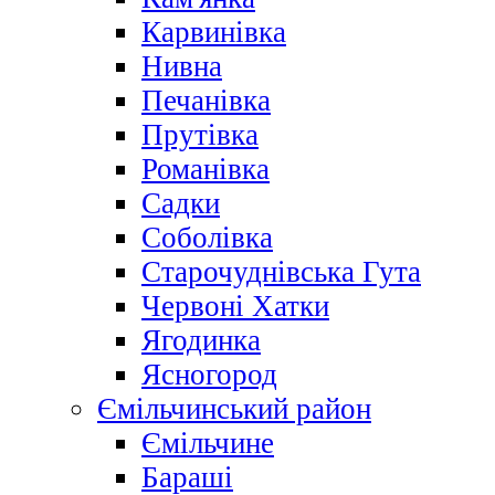
Карвинівка
Нивна
Печанівка
Прутівка
Романівка
Садки
Соболівка
Старочуднівська Гута
Червоні Хатки
Ягодинка
Ясногород
Ємільчинський район
Ємільчине
Бараші