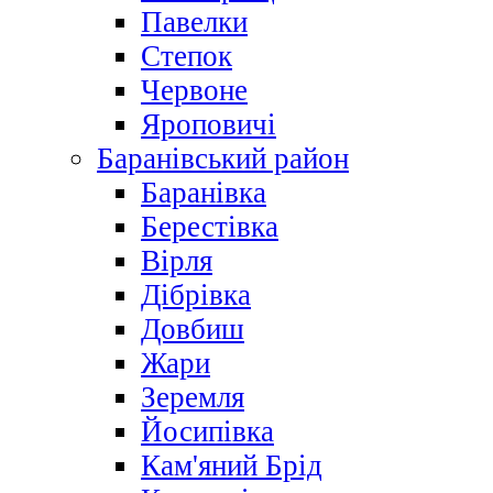
Павелки
Степок
Червоне
Яроповичі
Баранівський район
Баранівка
Берестівка
Вірля
Дібрівка
Довбиш
Жари
Зеремля
Йосипівка
Кам'яний Брід