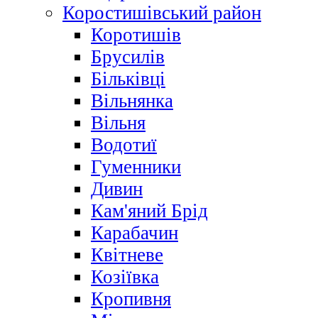
Коростишівський район
Коротишів
Брусилів
Більківці
Вільнянка
Вільня
Водотиї
Гуменники
Дивин
Кам'яний Брід
Карабачин
Квітневе
Козіївка
Кропивня