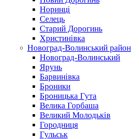
Норинці
Селець
Старий Дорогинь
Христинівка
Новоград-Волинський район
Новоград-Волинський
Ярунь
Барвинівка
Броники
Броницька Гута
Велика Горбаша
Великий Молодьків
Городниця
Гульськ