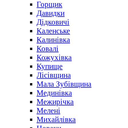
Горщик
Давидки
Дідковичі
Каленське
Калинівка
Ковалі
Кожухівка
Купище
Лісівщина
Мала Зубівщина
Мединівка
Межирічка
Мелені
Михайлівка