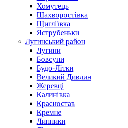
Хомутець
Шахворостівка
Щигліївка
Яструбеньки
Лугинський район
Лугини
Бовсуни
Будо-Літки
Великий Дивлин
Жеревці
Калинівка
Красностав
Кремне
Липники