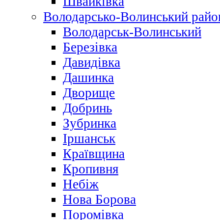
Швайківка
Володарсько-Волинський райо
Володарськ-Волинський
Березівка
Давидівка
Дашинка
Дворище
Добринь
Зубринка
Іршанськ
Краївщина
Кропивня
Небіж
Нова Борова
Поромівка