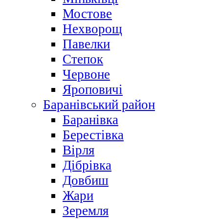
Мостове
Нехворощ
Павелки
Степок
Червоне
Яроповичі
Баранівський район
Баранівка
Берестівка
Вірля
Дібрівка
Довбиш
Жари
Зеремля