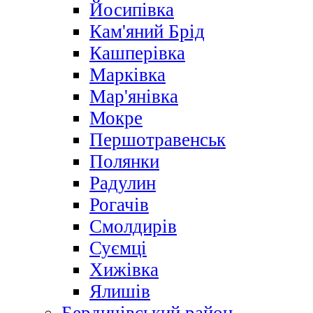
Йосипівка
Кам'яний Брід
Кашперівка
Марківка
Мар'янівка
Мокре
Першотравенськ
Полянки
Радулин
Рогачів
Смолдирів
Суємці
Хижівка
Ялишів