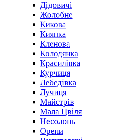
Дідовичі
Жолобне
Кикова
Киянка
Кленова
Колодянка
Красилівка
Курчиця
Лебедівка
Лучиця
Майстрів
Мала Цвіля
Несолонь
Орепи