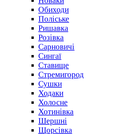
Новаки
Обиходи
Поліське
Ришавка
Розівка
Сарновичі
Сингаї
Ставище
Стремигород
Сушки
Ходаки
Холосне
Хотинівка
Шершні
Щорсівка