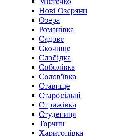
Містечко
Нові Озеряни
Озера
Романівка
Садове
Скочище
Слобідка
Соболівка
Солов'ївка
Ставище
Старосільці
Стрижівка
Студениця
Торчин
Харитонівка