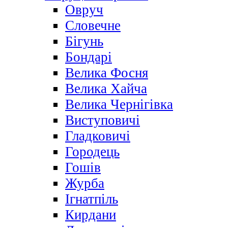
Овруч
Словечне
Бігунь
Бондарі
Велика Фосня
Велика Хайча
Велика Чернігівка
Виступовичі
Гладковичі
Городець
Гошів
Журба
Ігнатпіль
Кирдани