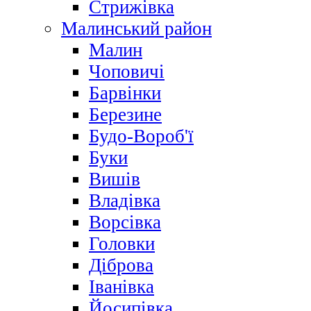
Стрижівка
Малинський район
Малин
Чоповичі
Барвінки
Березине
Будо-Вороб'ї
Буки
Вишів
Владівка
Ворсівка
Головки
Діброва
Іванівка
Йосипівка