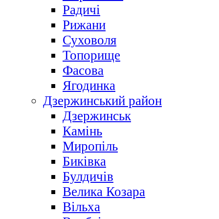
Радичі
Рижани
Суховоля
Топорище
Фасова
Ягодинка
Дзержинський район
Дзержинськ
Камінь
Миропіль
Биківка
Булдичів
Велика Козара
Вільха