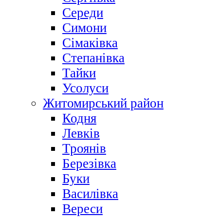
Середи
Симони
Сімаківка
Степанівка
Тайки
Усолуси
Житомирський район
Кодня
Левків
Троянів
Березівка
Буки
Василівка
Вереси