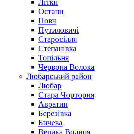
Літки
Остапи
Повч
Путиловичі
Старосілля
Степанівка
Топільня
Червона Волока
Любарський район
Любар
Стара Чортория
Авратин
Березівка
Бичева
Велика Волиця