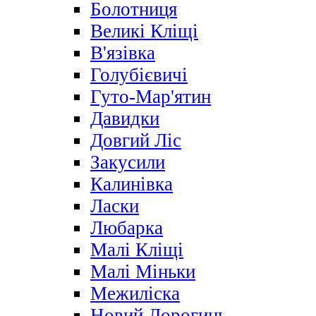
Болотниця
Великі Кліщі
В'язівка
Голубієвичі
Гуто-Мар'ятин
Давидки
Довгий Ліс
Закусили
Калинівка
Ласки
Любарка
Малі Кліщі
Малі Міньки
Межиліска
Новий Дорогинь