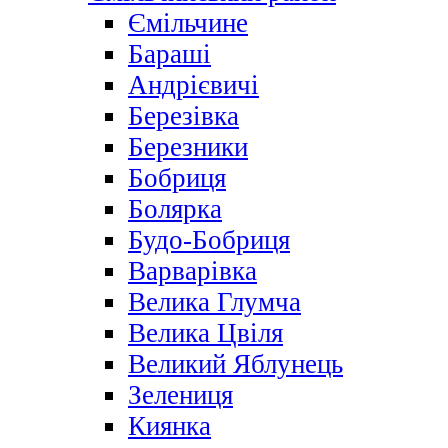
Ємільчине
Бараші
Андрієвичі
Березівка
Березники
Бобриця
Болярка
Будо-Бобриця
Варварівка
Велика Глумча
Велика Цвіля
Великий Яблунець
Зелениця
Киянка