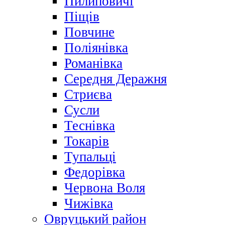
Пилиповичі
Піщів
Повчине
Поліянівка
Романівка
Середня Деражня
Стриєва
Сусли
Теснівка
Токарів
Тупальці
Федорівка
Червона Воля
Чижівка
Овруцький район