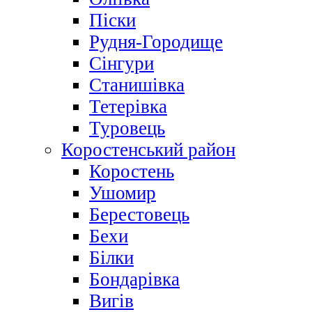
Піски
Рудня-Городище
Сінгури
Станишівка
Тетерівка
Туровець
Коростенський район
Коростень
Ушомир
Берестовець
Бехи
Білки
Бондарівка
Вигів