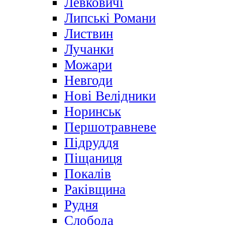
Левковичі
Липські Романи
Листвин
Лучанки
Можари
Невгоди
Нові Велідники
Норинськ
Першотравневе
Підруддя
Піщаниця
Покалів
Раківщина
Рудня
Слобода