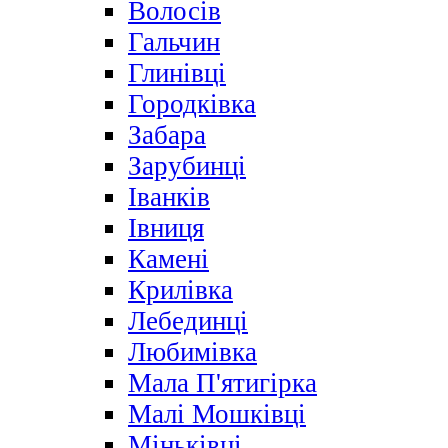
Волосів
Гальчин
Глинівці
Городківка
Забара
Зарубинці
Іванків
Івниця
Камені
Крилівка
Лебединці
Любимівка
Мала П'ятигірка
Малі Мошківці
Міньківці