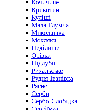
Кочичине
Кривотин
Куліші
Мала Глумча
Миколаївка
Мокляки
Неділище
Осівка
Підлуби
Рихальське
Рудня-Іванівка
Рясне
Серби
Сербо-Слобідка
Сергіївка