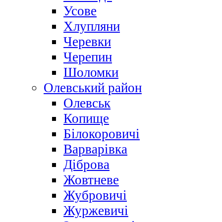
Усове
Хлупляни
Черевки
Черепин
Шоломки
Олевський район
Олевськ
Копище
Білокоровичі
Варварівка
Діброва
Жовтневе
Жубровичі
Журжевичі