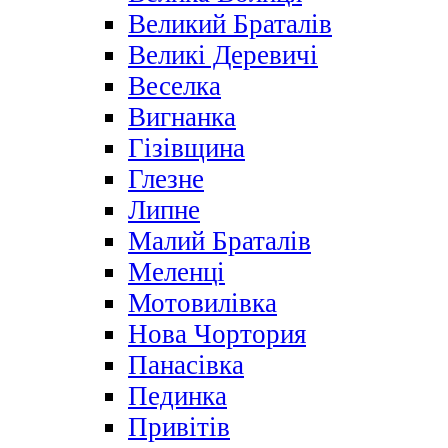
Великий Браталів
Великі Деревичі
Веселка
Вигнанка
Гізівщина
Глезне
Липне
Малий Браталів
Меленці
Мотовилівка
Нова Чортория
Панасівка
Пединка
Привітів