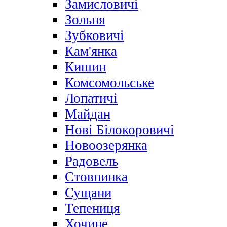
Замисловичі
Зольня
Зубковичі
Кам'янка
Кишин
Комсомольське
Лопатичі
Майдан
Нові Білокоровичі
Новоозерянка
Радовель
Стовпинка
Сущани
Тепениця
Хочине