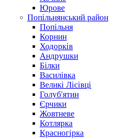
Юрове
Попільнянський район
Попільня
Корнин
Ходорків
Андрушки
Білки
Василівка
Великі Лісівці
Голуб'ятин
Єрчики
Жовтневе
Котлярка
Красногірка