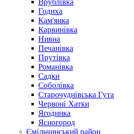
Врублівка
Годиха
Кам'янка
Карвинівка
Нивна
Печанівка
Прутівка
Романівка
Садки
Соболівка
Старочуднівська Гута
Червоні Хатки
Ягодинка
Ясногород
Ємільчинський район