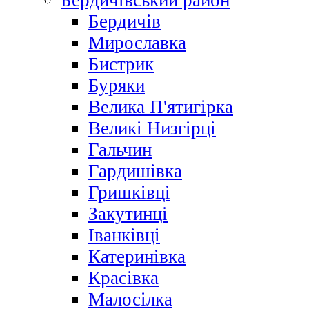
Бердичівський район
Бердичів
Мирославка
Бистрик
Буряки
Велика П'ятигірка
Великі Низгірці
Гальчин
Гардишівка
Гришківці
Закутинці
Іванківці
Катеринівка
Красівка
Малосілка