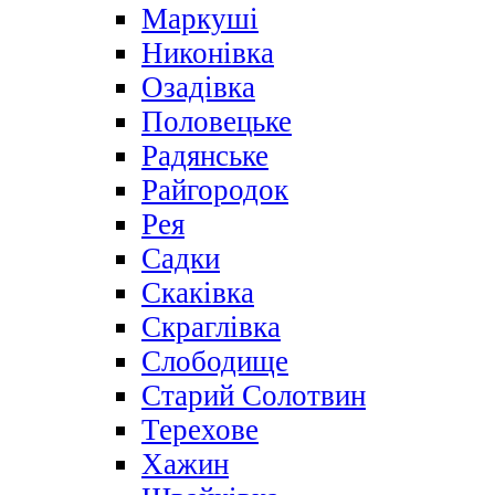
Маркуші
Никонівка
Озадівка
Половецьке
Радянське
Райгородок
Рея
Садки
Скаківка
Скраглівка
Слободище
Старий Солотвин
Терехове
Хажин