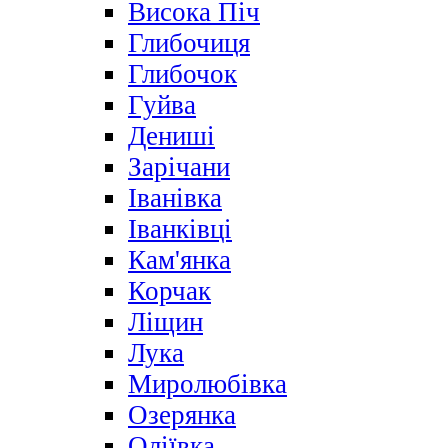
Висока Піч
Глибочиця
Глибочок
Гуйва
Дениші
Зарічани
Іванівка
Іванківці
Кам'янка
Корчак
Ліщин
Лука
Миролюбівка
Озерянка
Оліївка