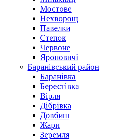
Мостове
Нехворощ
Павелки
Степок
Червоне
Яроповичі
Баранівський район
Баранівка
Берестівка
Вірля
Дібрівка
Довбиш
Жари
Зеремля