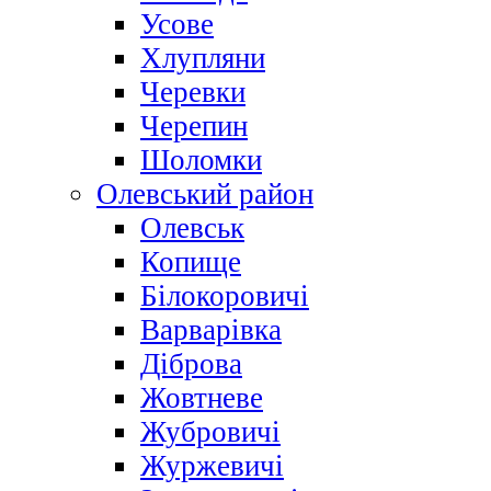
Усове
Хлупляни
Черевки
Черепин
Шоломки
Олевський район
Олевськ
Копище
Білокоровичі
Варварівка
Діброва
Жовтневе
Жубровичі
Журжевичі