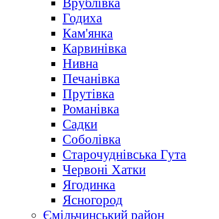
Врублівка
Годиха
Кам'янка
Карвинівка
Нивна
Печанівка
Прутівка
Романівка
Садки
Соболівка
Старочуднівська Гута
Червоні Хатки
Ягодинка
Ясногород
Ємільчинський район