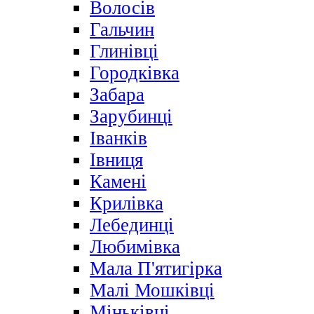
Волосів
Гальчин
Глинівці
Городківка
Забара
Зарубинці
Іванків
Івниця
Камені
Крилівка
Лебединці
Любимівка
Мала П'ятигірка
Малі Мошківці
Міньківці