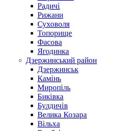
Радичі
Рижани
Суховоля
Топорище
Фасова
Ягодинка
Дзержинський район
Дзержинськ
Камінь
Миропіль
Биківка
Булдичів
Велика Козара
Вільха