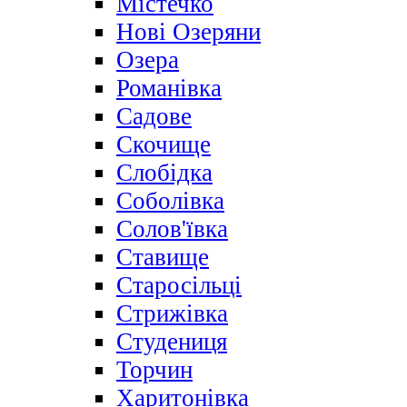
Містечко
Нові Озеряни
Озера
Романівка
Садове
Скочище
Слобідка
Соболівка
Солов'ївка
Ставище
Старосільці
Стрижівка
Студениця
Торчин
Харитонівка