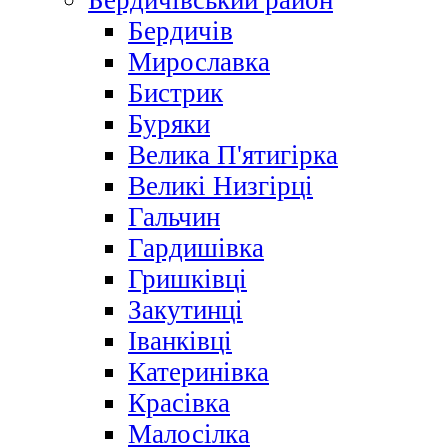
Бердичівський район
Бердичів
Мирославка
Бистрик
Буряки
Велика П'ятигірка
Великі Низгірці
Гальчин
Гардишівка
Гришківці
Закутинці
Іванківці
Катеринівка
Красівка
Малосілка