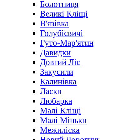
Болотниця
Великі Кліщі
В'язівка
Голубієвичі
Гуто-Мар'ятин
Давидки
Довгий Ліс
Закусили
Калинівка
Ласки
Любарка
Малі Кліщі
Малі Міньки
Межиліска
Новий Дорогинь