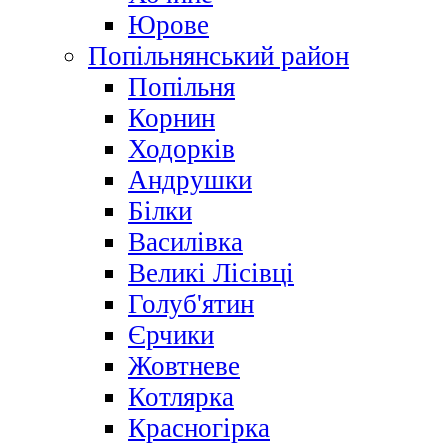
Юрове
Попільнянський район
Попільня
Корнин
Ходорків
Андрушки
Білки
Василівка
Великі Лісівці
Голуб'ятин
Єрчики
Жовтневе
Котлярка
Красногірка