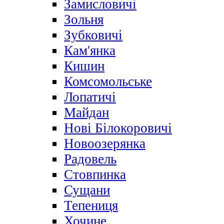
Замисловичі
Зольня
Зубковичі
Кам'янка
Кишин
Комсомольське
Лопатичі
Майдан
Нові Білокоровичі
Новоозерянка
Радовель
Стовпинка
Сущани
Тепениця
Хочине