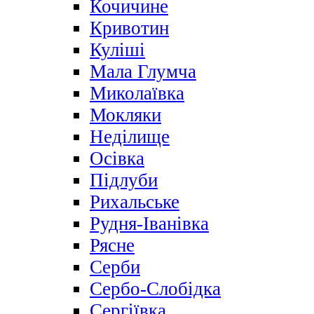
Кочичине
Кривотин
Куліші
Мала Глумча
Миколаївка
Мокляки
Неділище
Осівка
Підлуби
Рихальське
Рудня-Іванівка
Рясне
Серби
Сербо-Слобідка
Сергіївка