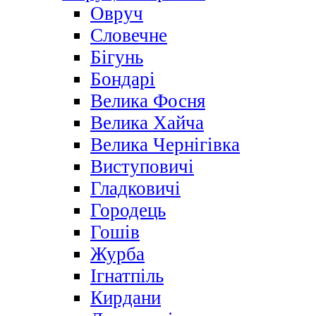
Овруч
Словечне
Бігунь
Бондарі
Велика Фосня
Велика Хайча
Велика Чернігівка
Виступовичі
Гладковичі
Городець
Гошів
Журба
Ігнатпіль
Кирдани