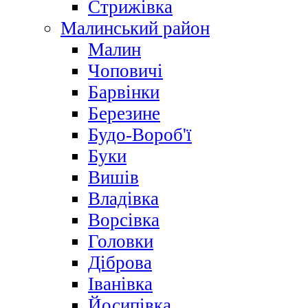
Стрижівка
Малинський район
Малин
Чоповичі
Барвінки
Березине
Будо-Вороб'ї
Буки
Вишів
Владівка
Ворсівка
Головки
Діброва
Іванівка
Йосипівка