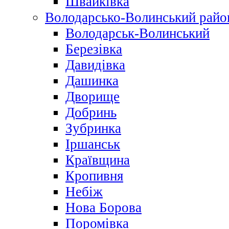
Швайківка
Володарсько-Волинський райо
Володарськ-Волинський
Березівка
Давидівка
Дашинка
Дворище
Добринь
Зубринка
Іршанськ
Краївщина
Кропивня
Небіж
Нова Борова
Поромівка