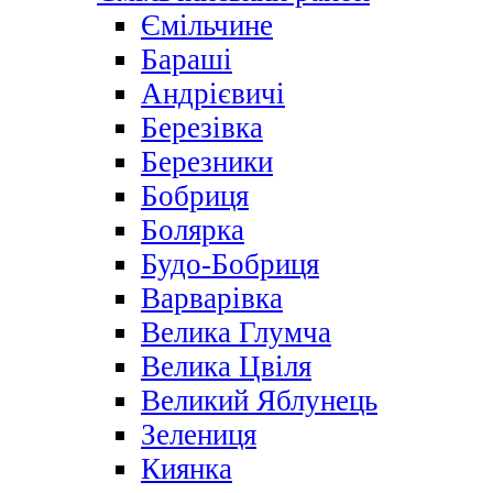
Ємільчине
Бараші
Андрієвичі
Березівка
Березники
Бобриця
Болярка
Будо-Бобриця
Варварівка
Велика Глумча
Велика Цвіля
Великий Яблунець
Зелениця
Киянка