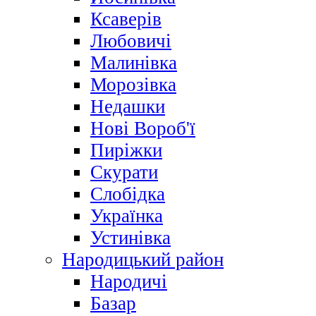
Ксаверів
Любовичі
Малинівка
Морозівка
Недашки
Нові Вороб'ї
Пиріжки
Скурати
Слобідка
Українка
Устинівка
Народицький район
Народичі
Базар