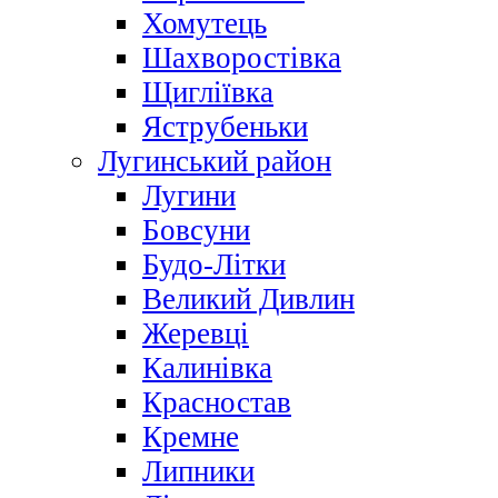
Хомутець
Шахворостівка
Щигліївка
Яструбеньки
Лугинський район
Лугини
Бовсуни
Будо-Літки
Великий Дивлин
Жеревці
Калинівка
Красностав
Кремне
Липники