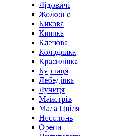
Дідовичі
Жолобне
Кикова
Киянка
Кленова
Колодянка
Красилівка
Курчиця
Лебедівка
Лучиця
Майстрів
Мала Цвіля
Несолонь
Орепи