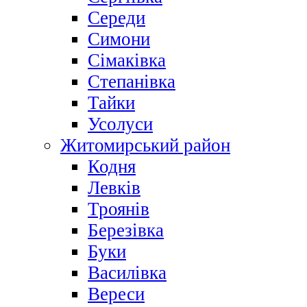
Середи
Симони
Сімаківка
Степанівка
Тайки
Усолуси
Житомирський район
Кодня
Левків
Троянів
Березівка
Буки
Василівка
Вереси