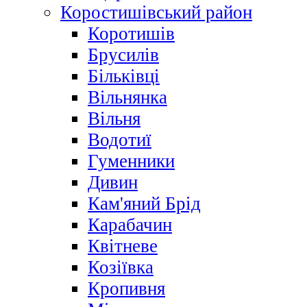
Коростишівський район
Коротишів
Брусилів
Більківці
Вільнянка
Вільня
Водотиї
Гуменники
Дивин
Кам'яний Брід
Карабачин
Квітневе
Козіївка
Кропивня