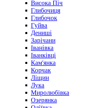
Висока Піч
Глибочиця
Глибочок
Гуйва
Дениші
Зарічани
Іванівка
Іванківці
Кам'янка
Корчак
Ліщин
Лука
Миролюбівка
Озерянка
Оліївка