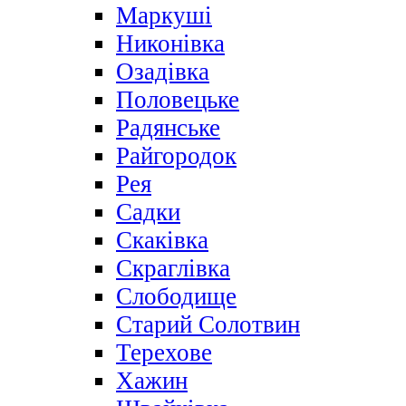
Маркуші
Никонівка
Озадівка
Половецьке
Радянське
Райгородок
Рея
Садки
Скаківка
Скраглівка
Слободище
Старий Солотвин
Терехове
Хажин