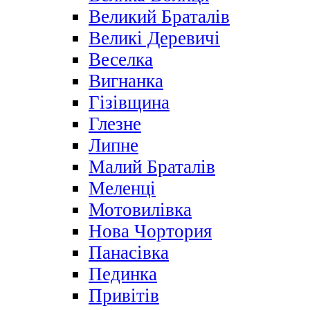
Великий Браталів
Великі Деревичі
Веселка
Вигнанка
Гізівщина
Глезне
Липне
Малий Браталів
Меленці
Мотовилівка
Нова Чортория
Панасівка
Пединка
Привітів