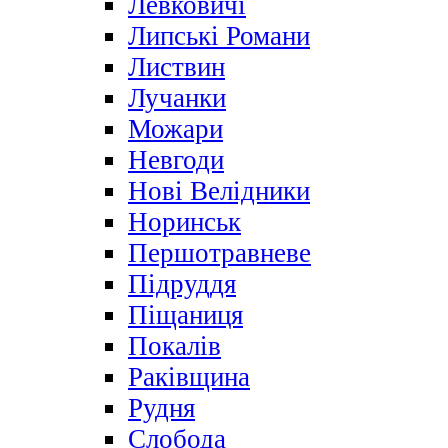
Левковичі
Липські Романи
Листвин
Лучанки
Можари
Невгоди
Нові Велідники
Норинськ
Першотравневе
Підруддя
Піщаниця
Покалів
Раківщина
Рудня
Слобода