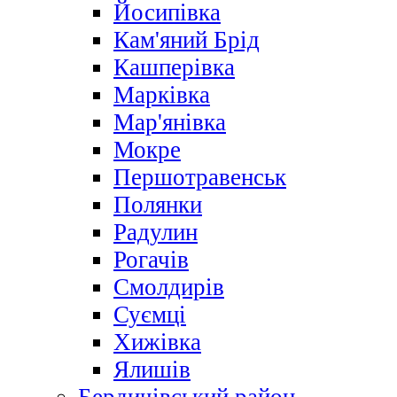
Йосипівка
Кам'яний Брід
Кашперівка
Марківка
Мар'янівка
Мокре
Першотравенськ
Полянки
Радулин
Рогачів
Смолдирів
Суємці
Хижівка
Ялишів