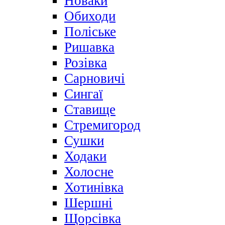
Новаки
Обиходи
Поліське
Ришавка
Розівка
Сарновичі
Сингаї
Ставище
Стремигород
Сушки
Ходаки
Холосне
Хотинівка
Шершні
Щорсівка