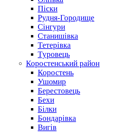
Піски
Рудня-Городище
Сінгури
Станишівка
Тетерівка
Туровець
Коростенський район
Коростень
Ушомир
Берестовець
Бехи
Білки
Бондарівка
Вигів