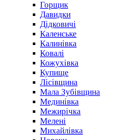
Горщик
Давидки
Дідковичі
Каленське
Калинівка
Ковалі
Кожухівка
Купище
Лісівщина
Мала Зубівщина
Мединівка
Межирічка
Мелені
Михайлівка