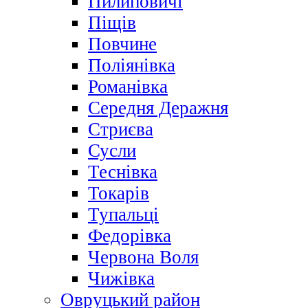
Пилиповичі
Піщів
Повчине
Поліянівка
Романівка
Середня Деражня
Стриєва
Сусли
Теснівка
Токарів
Тупальці
Федорівка
Червона Воля
Чижівка
Овруцький район