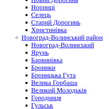
Норинці
Селець
Старий Дорогинь
Христинівка
Новоград-Волинський район
Новоград-Волинський
Ярунь
Барвинівка
Броники
Броницька Гута
Велика Горбаша
Великий Молодьків
Городниця
Гульськ