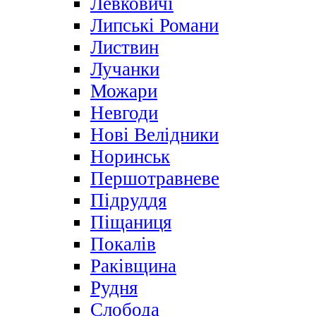
Левковичі
Липські Романи
Листвин
Лучанки
Можари
Невгоди
Нові Велідники
Норинськ
Першотравневе
Підруддя
Піщаниця
Покалів
Раківщина
Рудня
Слобода