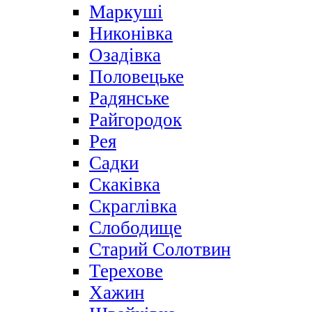
Маркуші
Никонівка
Озадівка
Половецьке
Радянське
Райгородок
Рея
Садки
Скаківка
Скраглівка
Слободище
Старий Солотвин
Терехове
Хажин