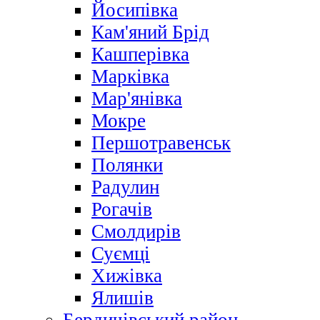
Йосипівка
Кам'яний Брід
Кашперівка
Марківка
Мар'янівка
Мокре
Першотравенськ
Полянки
Радулин
Рогачів
Смолдирів
Суємці
Хижівка
Ялишів