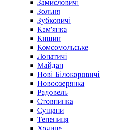
Замисловичі
Зольня
Зубковичі
Кам'янка
Кишин
Комсомольське
Лопатичі
Майдан
Нові Білокоровичі
Новоозерянка
Радовель
Стовпинка
Сущани
Тепениця
Хочине