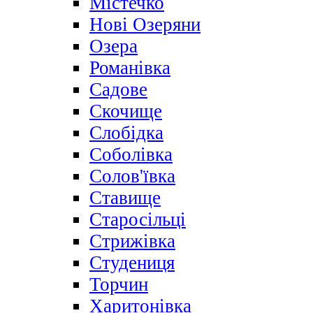
Містечко
Нові Озеряни
Озера
Романівка
Садове
Скочище
Слобідка
Соболівка
Солов'ївка
Ставище
Старосільці
Стрижівка
Студениця
Торчин
Харитонівка