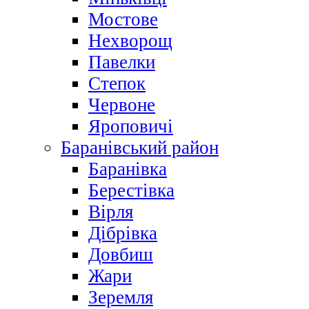
Мостове
Нехворощ
Павелки
Степок
Червоне
Яроповичі
Баранівський район
Баранівка
Берестівка
Вірля
Дібрівка
Довбиш
Жари
Зеремля