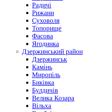
Радичі
Рижани
Суховоля
Топорище
Фасова
Ягодинка
Дзержинський район
Дзержинськ
Камінь
Миропіль
Биківка
Булдичів
Велика Козара
Вільха