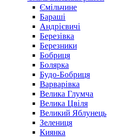
Ємільчине
Бараші
Андрієвичі
Березівка
Березники
Бобриця
Болярка
Будо-Бобриця
Варварівка
Велика Глумча
Велика Цвіля
Великий Яблунець
Зелениця
Киянка