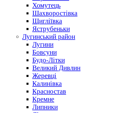
Хомутець
Шахворостівка
Щигліївка
Яструбеньки
Лугинський район
Лугини
Бовсуни
Будо-Літки
Великий Дивлин
Жеревці
Калинівка
Красностав
Кремне
Липники