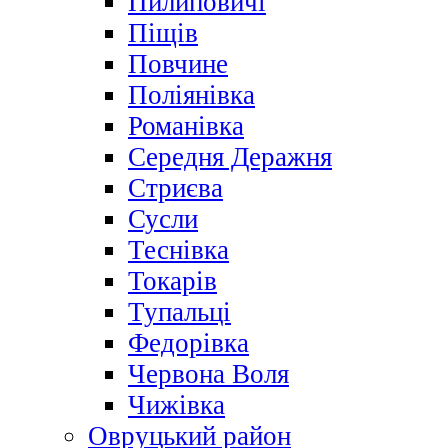
Пилиповичі
Піщів
Повчине
Поліянівка
Романівка
Середня Деражня
Стриєва
Сусли
Теснівка
Токарів
Тупальці
Федорівка
Червона Воля
Чижівка
Овруцький район