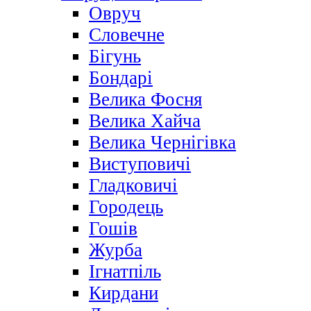
Овруч
Словечне
Бігунь
Бондарі
Велика Фосня
Велика Хайча
Велика Чернігівка
Виступовичі
Гладковичі
Городець
Гошів
Журба
Ігнатпіль
Кирдани