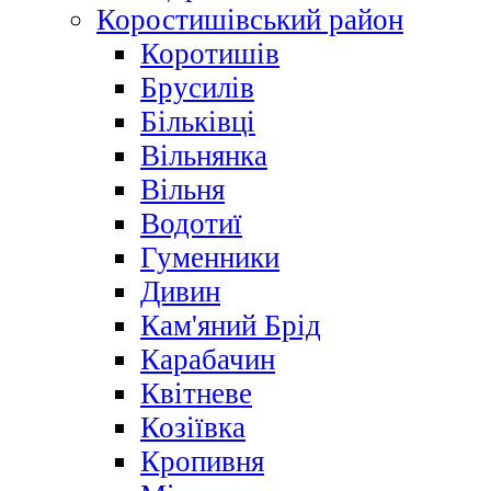
Коростишівський район
Коротишів
Брусилів
Більківці
Вільнянка
Вільня
Водотиї
Гуменники
Дивин
Кам'яний Брід
Карабачин
Квітневе
Козіївка
Кропивня