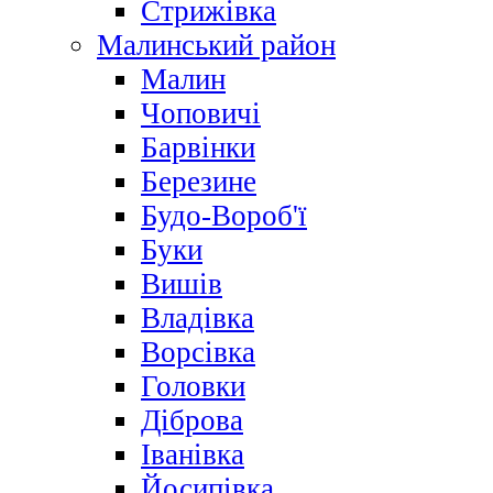
Стрижівка
Малинський район
Малин
Чоповичі
Барвінки
Березине
Будо-Вороб'ї
Буки
Вишів
Владівка
Ворсівка
Головки
Діброва
Іванівка
Йосипівка