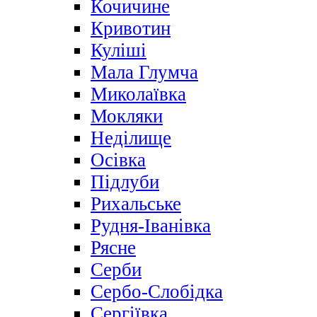
Кочичине
Кривотин
Куліші
Мала Глумча
Миколаївка
Мокляки
Неділище
Осівка
Підлуби
Рихальське
Рудня-Іванівка
Рясне
Серби
Сербо-Слобідка
Сергіївка