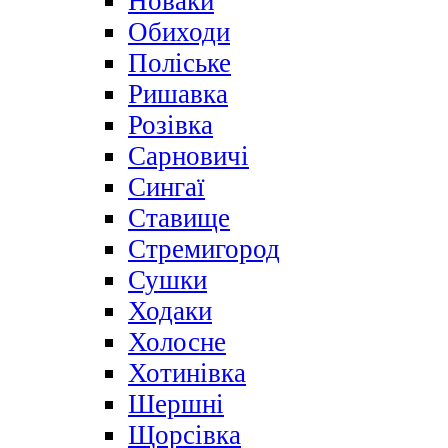
Новаки
Обиходи
Поліське
Ришавка
Розівка
Сарновичі
Сингаї
Ставище
Стремигород
Сушки
Ходаки
Холосне
Хотинівка
Шершні
Щорсівка