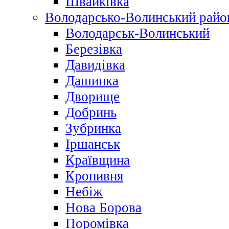
Швайківка
Володарсько-Волинський райо
Володарськ-Волинський
Березівка
Давидівка
Дашинка
Дворище
Добринь
Зубринка
Іршанськ
Краївщина
Кропивня
Небіж
Нова Борова
Поромівка