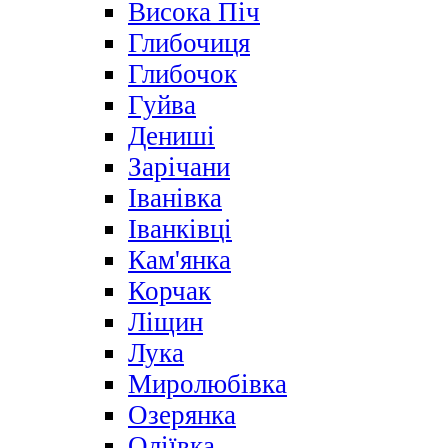
Висока Піч
Глибочиця
Глибочок
Гуйва
Дениші
Зарічани
Іванівка
Іванківці
Кам'янка
Корчак
Ліщин
Лука
Миролюбівка
Озерянка
Оліївка