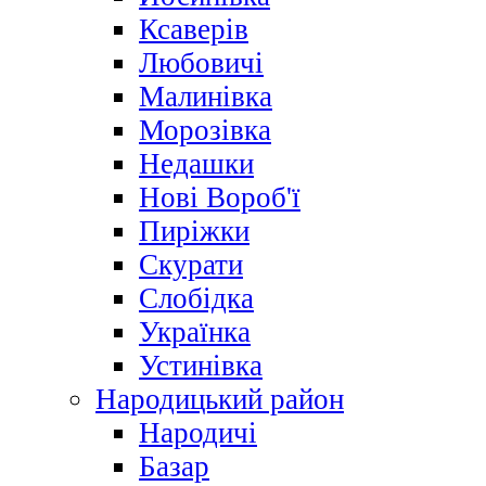
Ксаверів
Любовичі
Малинівка
Морозівка
Недашки
Нові Вороб'ї
Пиріжки
Скурати
Слобідка
Українка
Устинівка
Народицький район
Народичі
Базар