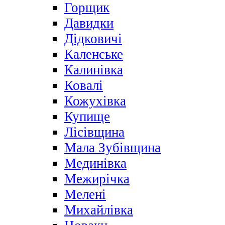
Горщик
Давидки
Дідковичі
Каленське
Калинівка
Ковалі
Кожухівка
Купище
Лісівщина
Мала Зубівщина
Мединівка
Межирічка
Мелені
Михайлівка