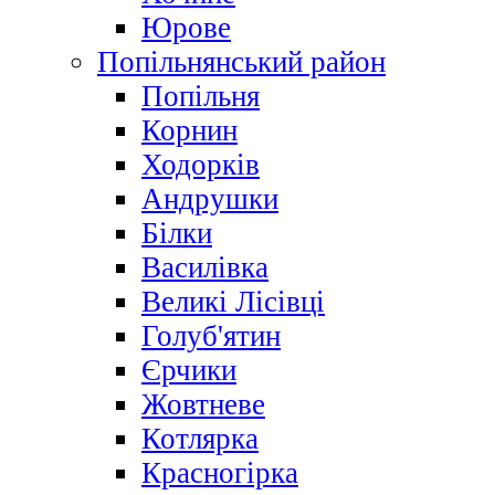
Юрове
Попільнянський район
Попільня
Корнин
Ходорків
Андрушки
Білки
Василівка
Великі Лісівці
Голуб'ятин
Єрчики
Жовтневе
Котлярка
Красногірка