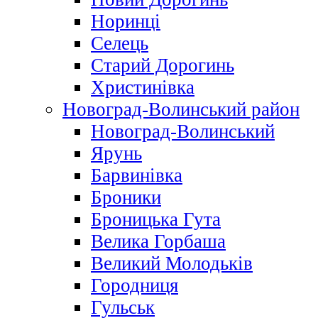
Норинці
Селець
Старий Дорогинь
Христинівка
Новоград-Волинський район
Новоград-Волинський
Ярунь
Барвинівка
Броники
Броницька Гута
Велика Горбаша
Великий Молодьків
Городниця
Гульськ