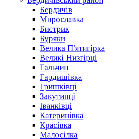
Бердичівський район
Бердичів
Мирославка
Бистрик
Буряки
Велика П'ятигірка
Великі Низгірці
Гальчин
Гардишівка
Гришківці
Закутинці
Іванківці
Катеринівка
Красівка
Малосілка