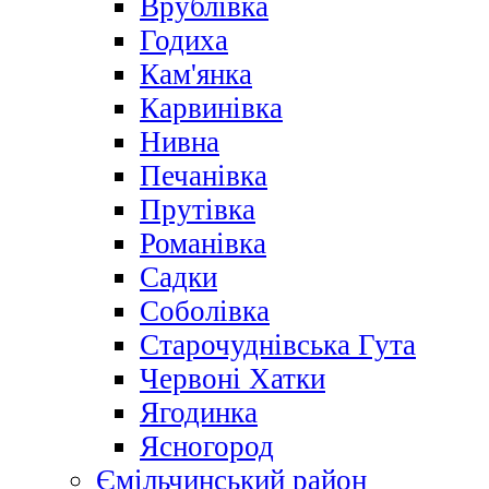
Врублівка
Годиха
Кам'янка
Карвинівка
Нивна
Печанівка
Прутівка
Романівка
Садки
Соболівка
Старочуднівська Гута
Червоні Хатки
Ягодинка
Ясногород
Ємільчинський район