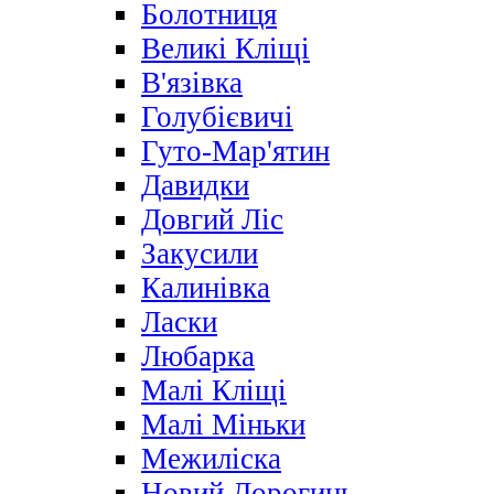
Болотниця
Великі Кліщі
В'язівка
Голубієвичі
Гуто-Мар'ятин
Давидки
Довгий Ліс
Закусили
Калинівка
Ласки
Любарка
Малі Кліщі
Малі Міньки
Межиліска
Новий Дорогинь