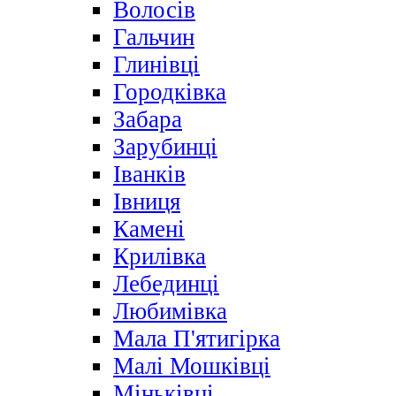
Волосів
Гальчин
Глинівці
Городківка
Забара
Зарубинці
Іванків
Івниця
Камені
Крилівка
Лебединці
Любимівка
Мала П'ятигірка
Малі Мошківці
Міньківці