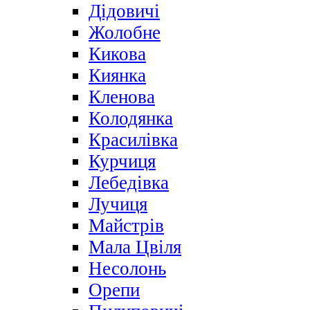
Дідовичі
Жолобне
Кикова
Киянка
Кленова
Колодянка
Красилівка
Курчиця
Лебедівка
Лучиця
Майстрів
Мала Цвіля
Несолонь
Орепи