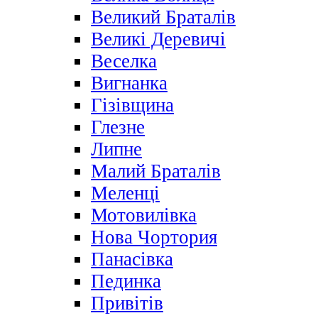
Великий Браталів
Великі Деревичі
Веселка
Вигнанка
Гізівщина
Глезне
Липне
Малий Браталів
Меленці
Мотовилівка
Нова Чортория
Панасівка
Пединка
Привітів