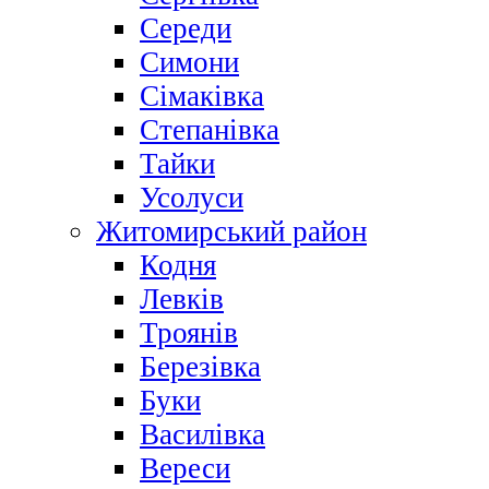
Середи
Симони
Сімаківка
Степанівка
Тайки
Усолуси
Житомирський район
Кодня
Левків
Троянів
Березівка
Буки
Василівка
Вереси