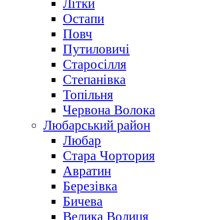
Літки
Остапи
Повч
Путиловичі
Старосілля
Степанівка
Топільня
Червона Волока
Любарський район
Любар
Стара Чортория
Авратин
Березівка
Бичева
Велика Волиця