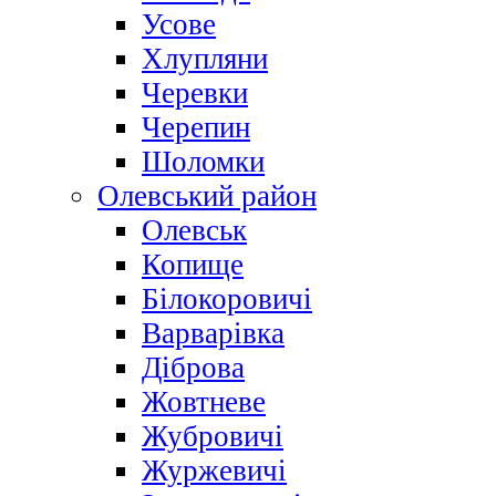
Усове
Хлупляни
Черевки
Черепин
Шоломки
Олевський район
Олевськ
Копище
Білокоровичі
Варварівка
Діброва
Жовтневе
Жубровичі
Журжевичі