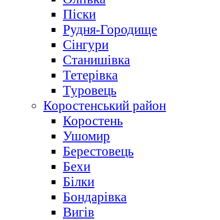
Піски
Рудня-Городище
Сінгури
Станишівка
Тетерівка
Туровець
Коростенський район
Коростень
Ушомир
Берестовець
Бехи
Білки
Бондарівка
Вигів