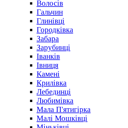
Волосів
Гальчин
Глинівці
Городківка
Забара
Зарубинці
Іванків
Івниця
Камені
Крилівка
Лебединці
Любимівка
Мала П'ятигірка
Малі Мошківці
Міньківці