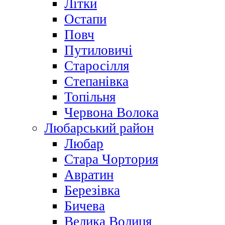
Літки
Остапи
Повч
Путиловичі
Старосілля
Степанівка
Топільня
Червона Волока
Любарський район
Любар
Стара Чортория
Авратин
Березівка
Бичева
Велика Волиця