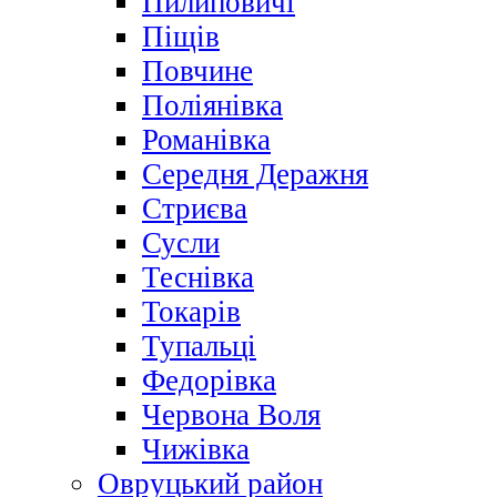
Пилиповичі
Піщів
Повчине
Поліянівка
Романівка
Середня Деражня
Стриєва
Сусли
Теснівка
Токарів
Тупальці
Федорівка
Червона Воля
Чижівка
Овруцький район