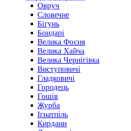
Овруч
Словечне
Бігунь
Бондарі
Велика Фосня
Велика Хайча
Велика Чернігівка
Виступовичі
Гладковичі
Городець
Гошів
Журба
Ігнатпіль
Кирдани