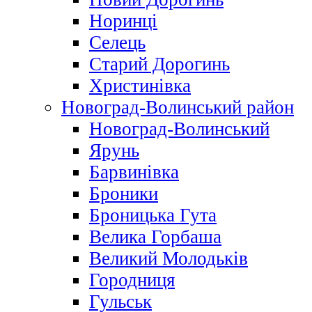
Норинці
Селець
Старий Дорогинь
Христинівка
Новоград-Волинський район
Новоград-Волинський
Ярунь
Барвинівка
Броники
Броницька Гута
Велика Горбаша
Великий Молодьків
Городниця
Гульськ