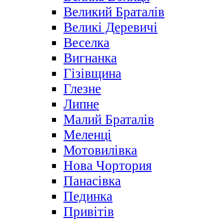
Великий Браталів
Великі Деревичі
Веселка
Вигнанка
Гізівщина
Глезне
Липне
Малий Браталів
Меленці
Мотовилівка
Нова Чортория
Панасівка
Пединка
Привітів