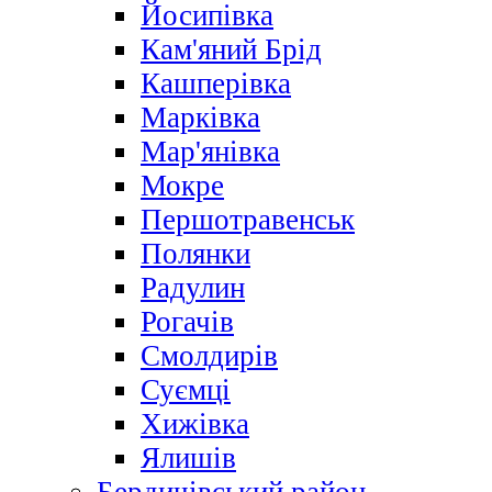
Йосипівка
Кам'яний Брід
Кашперівка
Марківка
Мар'янівка
Мокре
Першотравенськ
Полянки
Радулин
Рогачів
Смолдирів
Суємці
Хижівка
Ялишів