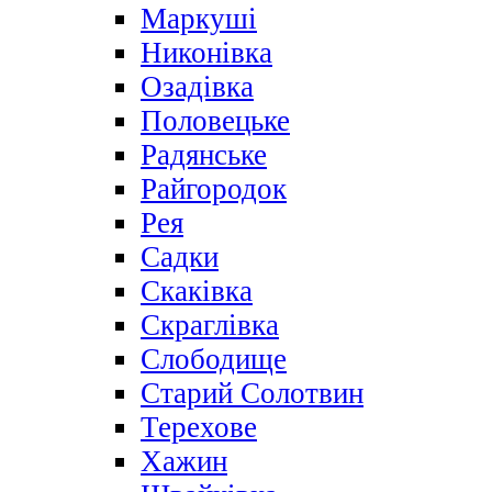
Маркуші
Никонівка
Озадівка
Половецьке
Радянське
Райгородок
Рея
Садки
Скаківка
Скраглівка
Слободище
Старий Солотвин
Терехове
Хажин