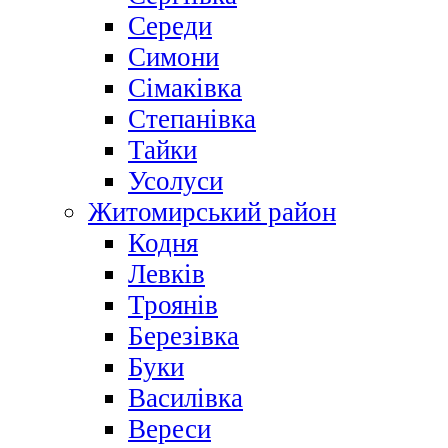
Середи
Симони
Сімаківка
Степанівка
Тайки
Усолуси
Житомирський район
Кодня
Левків
Троянів
Березівка
Буки
Василівка
Вереси