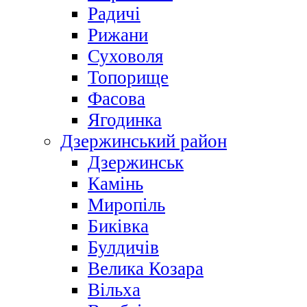
Радичі
Рижани
Суховоля
Топорище
Фасова
Ягодинка
Дзержинський район
Дзержинськ
Камінь
Миропіль
Биківка
Булдичів
Велика Козара
Вільха