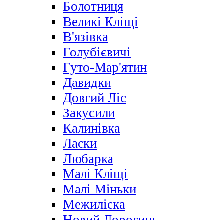
Болотниця
Великі Кліщі
В'язівка
Голубієвичі
Гуто-Мар'ятин
Давидки
Довгий Ліс
Закусили
Калинівка
Ласки
Любарка
Малі Кліщі
Малі Міньки
Межиліска
Новий Дорогинь