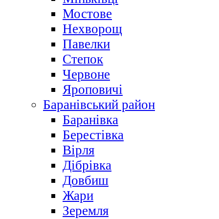
Мостове
Нехворощ
Павелки
Степок
Червоне
Яроповичі
Баранівський район
Баранівка
Берестівка
Вірля
Дібрівка
Довбиш
Жари
Зеремля