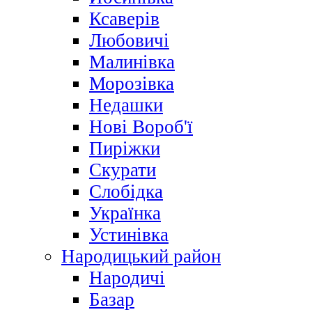
Ксаверів
Любовичі
Малинівка
Морозівка
Недашки
Нові Вороб'ї
Пиріжки
Скурати
Слобідка
Українка
Устинівка
Народицький район
Народичі
Базар