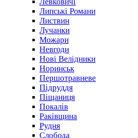
Левковичі
Липські Романи
Листвин
Лучанки
Можари
Невгоди
Нові Велідники
Норинськ
Першотравневе
Підруддя
Піщаниця
Покалів
Раківщина
Рудня
Слобода