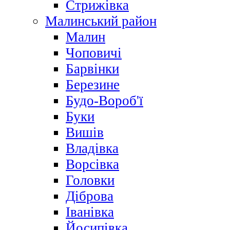
Стрижівка
Малинський район
Малин
Чоповичі
Барвінки
Березине
Будо-Вороб'ї
Буки
Вишів
Владівка
Ворсівка
Головки
Діброва
Іванівка
Йосипівка