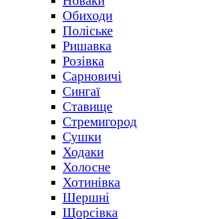
Новаки
Обиходи
Поліське
Ришавка
Розівка
Сарновичі
Сингаї
Ставище
Стремигород
Сушки
Ходаки
Холосне
Хотинівка
Шершні
Щорсівка