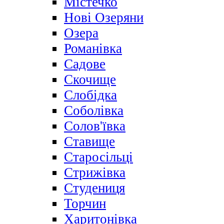
Містечко
Нові Озеряни
Озера
Романівка
Садове
Скочище
Слобідка
Соболівка
Солов'ївка
Ставище
Старосільці
Стрижівка
Студениця
Торчин
Харитонівка