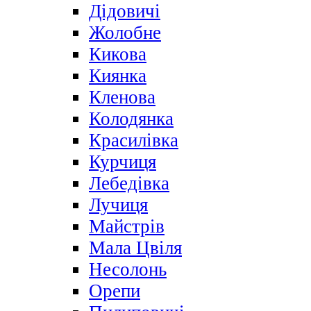
Дідовичі
Жолобне
Кикова
Киянка
Кленова
Колодянка
Красилівка
Курчиця
Лебедівка
Лучиця
Майстрів
Мала Цвіля
Несолонь
Орепи