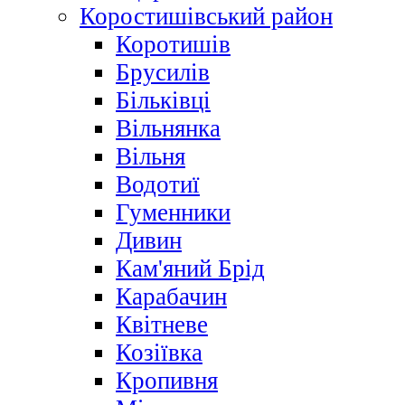
Коростишівський район
Коротишів
Брусилів
Більківці
Вільнянка
Вільня
Водотиї
Гуменники
Дивин
Кам'яний Брід
Карабачин
Квітневе
Козіївка
Кропивня