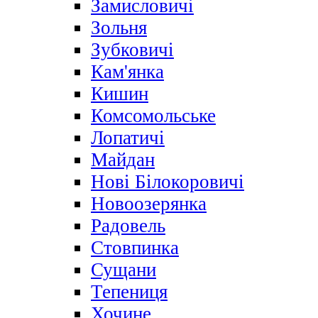
Замисловичі
Зольня
Зубковичі
Кам'янка
Кишин
Комсомольське
Лопатичі
Майдан
Нові Білокоровичі
Новоозерянка
Радовель
Стовпинка
Сущани
Тепениця
Хочине