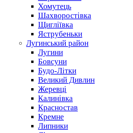
Хомутець
Шахворостівка
Щигліївка
Яструбеньки
Лугинський район
Лугини
Бовсуни
Будо-Літки
Великий Дивлин
Жеревці
Калинівка
Красностав
Кремне
Липники