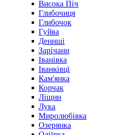
Висока Піч
Глибочиця
Глибочок
Гуйва
Дениші
Зарічани
Іванівка
Іванківці
Кам'янка
Корчак
Ліщин
Лука
Миролюбівка
Озерянка
Оліївка