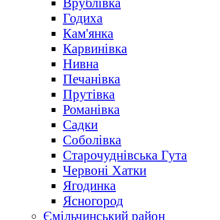
Врублівка
Годиха
Кам'янка
Карвинівка
Нивна
Печанівка
Прутівка
Романівка
Садки
Соболівка
Старочуднівська Гута
Червоні Хатки
Ягодинка
Ясногород
Ємільчинський район