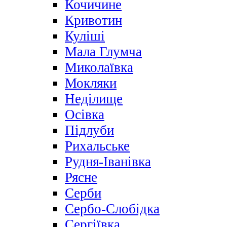
Кочичине
Кривотин
Куліші
Мала Глумча
Миколаївка
Мокляки
Неділище
Осівка
Підлуби
Рихальське
Рудня-Іванівка
Рясне
Серби
Сербо-Слобідка
Сергіївка