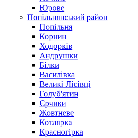
Юрове
Попільнянський район
Попільня
Корнин
Ходорків
Андрушки
Білки
Василівка
Великі Лісівці
Голуб'ятин
Єрчики
Жовтневе
Котлярка
Красногірка