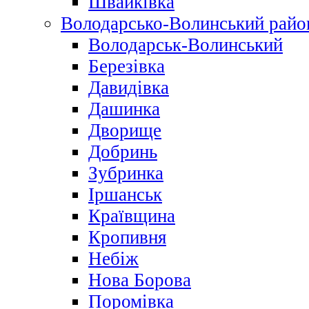
Швайківка
Володарсько-Волинський райо
Володарськ-Волинський
Березівка
Давидівка
Дашинка
Дворище
Добринь
Зубринка
Іршанськ
Краївщина
Кропивня
Небіж
Нова Борова
Поромівка