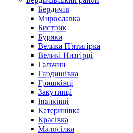
Бердичівський район
Бердичів
Мирославка
Бистрик
Буряки
Велика П'ятигірка
Великі Низгірці
Гальчин
Гардишівка
Гришківці
Закутинці
Іванківці
Катеринівка
Красівка
Малосілка