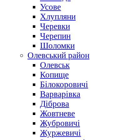
Усове
Хлупляни
Черевки
Черепин
Шоломки
Олевський район
Олевськ
Копище
Білокоровичі
Варварівка
Діброва
Жовтневе
Жубровичі
Журжевичі