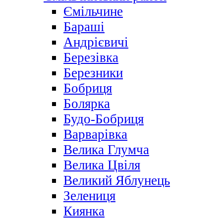
Ємільчине
Бараші
Андрієвичі
Березівка
Березники
Бобриця
Болярка
Будо-Бобриця
Варварівка
Велика Глумча
Велика Цвіля
Великий Яблунець
Зелениця
Киянка