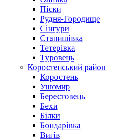
Піски
Рудня-Городище
Сінгури
Станишівка
Тетерівка
Туровець
Коростенський район
Коростень
Ушомир
Берестовець
Бехи
Білки
Бондарівка
Вигів