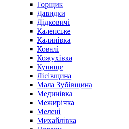
Горщик
Давидки
Дідковичі
Каленське
Калинівка
Ковалі
Кожухівка
Купище
Лісівщина
Мала Зубівщина
Мединівка
Межирічка
Мелені
Михайлівка