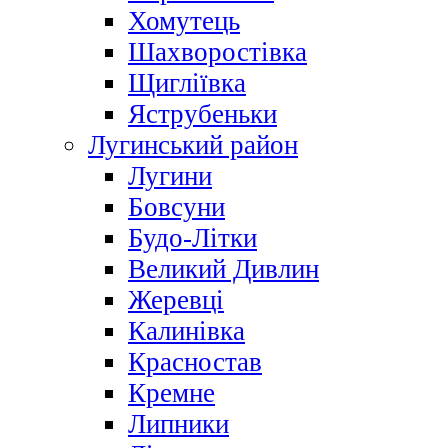
Хомутець
Шахворостівка
Щигліївка
Яструбеньки
Лугинський район
Лугини
Бовсуни
Будо-Літки
Великий Дивлин
Жеревці
Калинівка
Красностав
Кремне
Липники