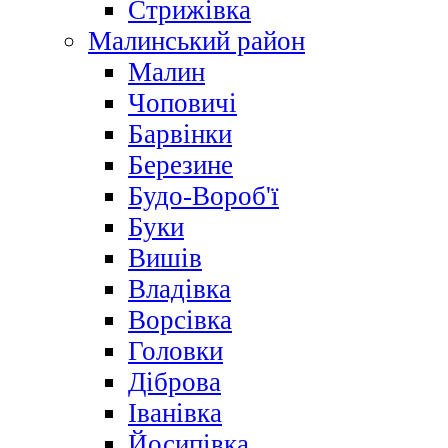
Стрижівка
Малинський район
Малин
Чоповичі
Барвінки
Березине
Будо-Вороб'ї
Буки
Вишів
Владівка
Ворсівка
Головки
Діброва
Іванівка
Йосипівка