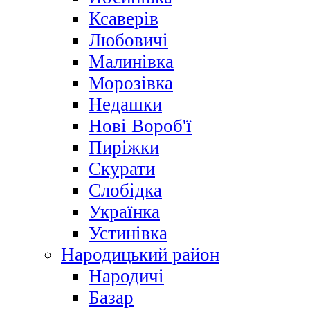
Ксаверів
Любовичі
Малинівка
Морозівка
Недашки
Нові Вороб'ї
Пиріжки
Скурати
Слобідка
Українка
Устинівка
Народицький район
Народичі
Базар