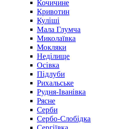
Кочичине
Кривотин
Куліші
Мала Глумча
Миколаївка
Мокляки
Неділище
Осівка
Підлуби
Рихальське
Рудня-Іванівка
Рясне
Серби
Сербо-Слобідка
Сергіївка