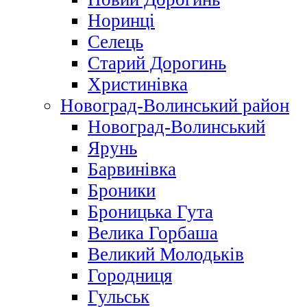
Норинці
Селець
Старий Дорогинь
Христинівка
Новоград-Волинський район
Новоград-Волинський
Ярунь
Барвинівка
Броники
Броницька Гута
Велика Горбаша
Великий Молодьків
Городниця
Гульськ