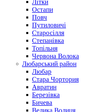
Літки
Остапи
Повч
Путиловичі
Старосілля
Степанівка
Топільня
Червона Волока
Любарський район
Любар
Стара Чортория
Авратин
Березівка
Бичева
Велика Волиця