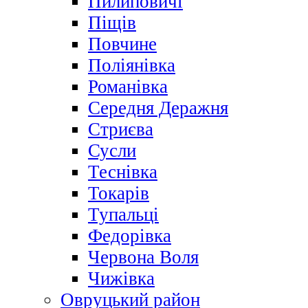
Пилиповичі
Піщів
Повчине
Поліянівка
Романівка
Середня Деражня
Стриєва
Сусли
Теснівка
Токарів
Тупальці
Федорівка
Червона Воля
Чижівка
Овруцький район