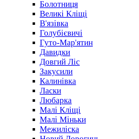
Болотниця
Великі Кліщі
В'язівка
Голубієвичі
Гуто-Мар'ятин
Давидки
Довгий Ліс
Закусили
Калинівка
Ласки
Любарка
Малі Кліщі
Малі Міньки
Межиліска
Новий Дорогинь