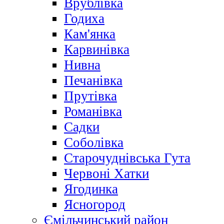
Врублівка
Годиха
Кам'янка
Карвинівка
Нивна
Печанівка
Прутівка
Романівка
Садки
Соболівка
Старочуднівська Гута
Червоні Хатки
Ягодинка
Ясногород
Ємільчинський район