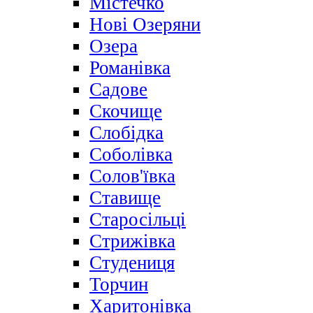
Містечко
Нові Озеряни
Озера
Романівка
Садове
Скочище
Слобідка
Соболівка
Солов'ївка
Ставище
Старосільці
Стрижівка
Студениця
Торчин
Харитонівка