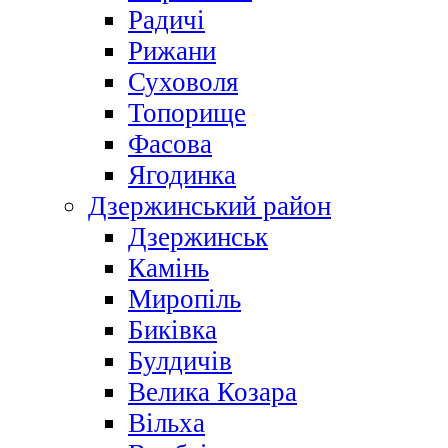
Радичі
Рижани
Суховоля
Топорище
Фасова
Ягодинка
Дзержинський район
Дзержинськ
Камінь
Миропіль
Биківка
Булдичів
Велика Козара
Вільха