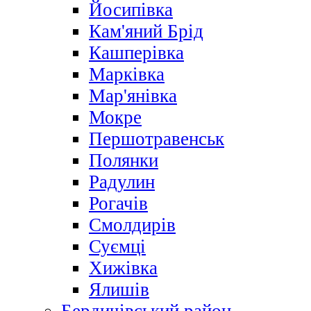
Йосипівка
Кам'яний Брід
Кашперівка
Марківка
Мар'янівка
Мокре
Першотравенськ
Полянки
Радулин
Рогачів
Смолдирів
Суємці
Хижівка
Ялишів