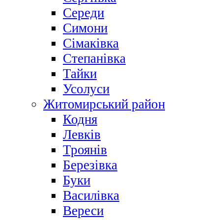
Середи
Симони
Сімаківка
Степанівка
Тайки
Усолуси
Житомирський район
Кодня
Левків
Троянів
Березівка
Буки
Василівка
Вереси