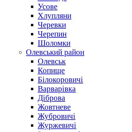
Усове
Хлупляни
Черевки
Черепин
Шоломки
Олевський район
Олевськ
Копище
Білокоровичі
Варварівка
Діброва
Жовтневе
Жубровичі
Журжевичі