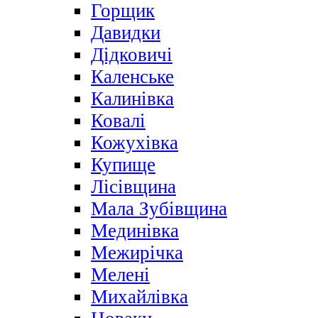
Горщик
Давидки
Дідковичі
Каленське
Калинівка
Ковалі
Кожухівка
Купище
Лісівщина
Мала Зубівщина
Мединівка
Межирічка
Мелені
Михайлівка