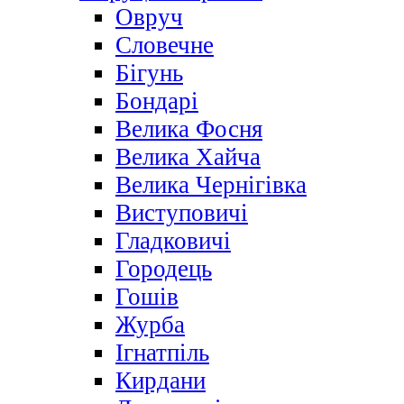
Овруч
Словечне
Бігунь
Бондарі
Велика Фосня
Велика Хайча
Велика Чернігівка
Виступовичі
Гладковичі
Городець
Гошів
Журба
Ігнатпіль
Кирдани