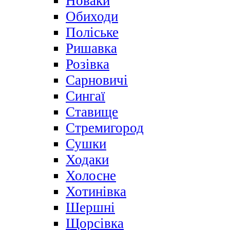
Новаки
Обиходи
Поліське
Ришавка
Розівка
Сарновичі
Сингаї
Ставище
Стремигород
Сушки
Ходаки
Холосне
Хотинівка
Шершні
Щорсівка