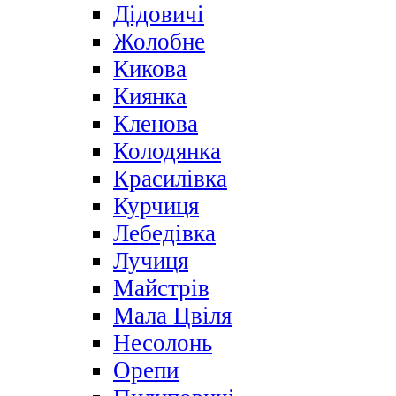
Дідовичі
Жолобне
Кикова
Киянка
Кленова
Колодянка
Красилівка
Курчиця
Лебедівка
Лучиця
Майстрів
Мала Цвіля
Несолонь
Орепи