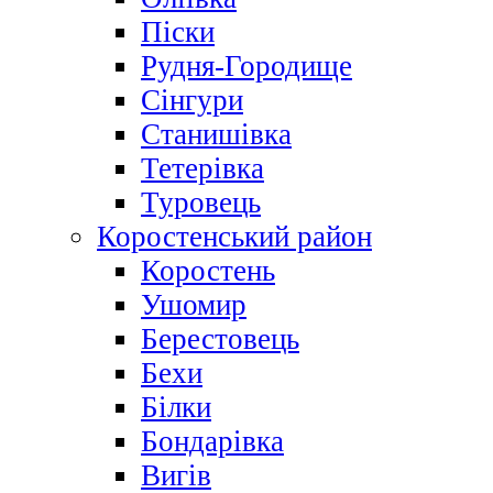
Піски
Рудня-Городище
Сінгури
Станишівка
Тетерівка
Туровець
Коростенський район
Коростень
Ушомир
Берестовець
Бехи
Білки
Бондарівка
Вигів