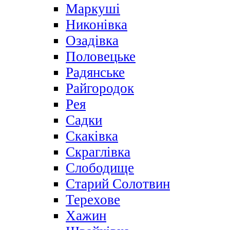
Маркуші
Никонівка
Озадівка
Половецьке
Радянське
Райгородок
Рея
Садки
Скаківка
Скраглівка
Слободище
Старий Солотвин
Терехове
Хажин