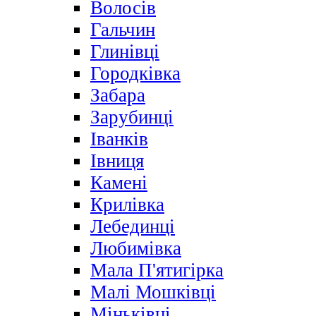
Волосів
Гальчин
Глинівці
Городківка
Забара
Зарубинці
Іванків
Івниця
Камені
Крилівка
Лебединці
Любимівка
Мала П'ятигірка
Малі Мошківці
Міньківці