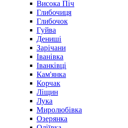
Висока Піч
Глибочиця
Глибочок
Гуйва
Дениші
Зарічани
Іванівка
Іванківці
Кам'янка
Корчак
Ліщин
Лука
Миролюбівка
Озерянка
Оліївка