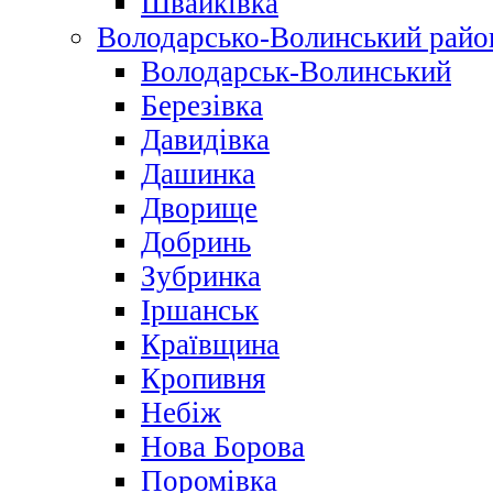
Швайківка
Володарсько-Волинський райо
Володарськ-Волинський
Березівка
Давидівка
Дашинка
Дворище
Добринь
Зубринка
Іршанськ
Краївщина
Кропивня
Небіж
Нова Борова
Поромівка