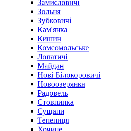
Замисловичі
Зольня
Зубковичі
Кам'янка
Кишин
Комсомольське
Лопатичі
Майдан
Нові Білокоровичі
Новоозерянка
Радовель
Стовпинка
Сущани
Тепениця
Хочине