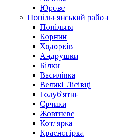
Юрове
Попільнянський район
Попільня
Корнин
Ходорків
Андрушки
Білки
Василівка
Великі Лісівці
Голуб'ятин
Єрчики
Жовтневе
Котлярка
Красногірка