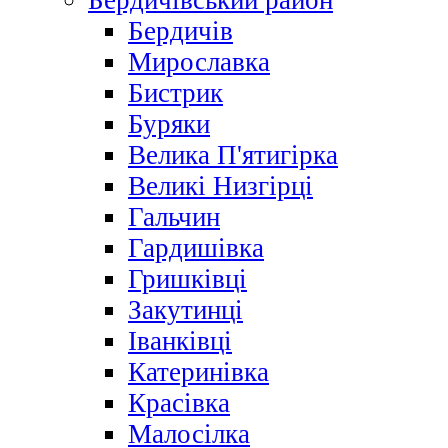
Бердичівський район
Бердичів
Мирославка
Бистрик
Буряки
Велика П'ятигірка
Великі Низгірці
Гальчин
Гардишівка
Гришківці
Закутинці
Іванківці
Катеринівка
Красівка
Малосілка