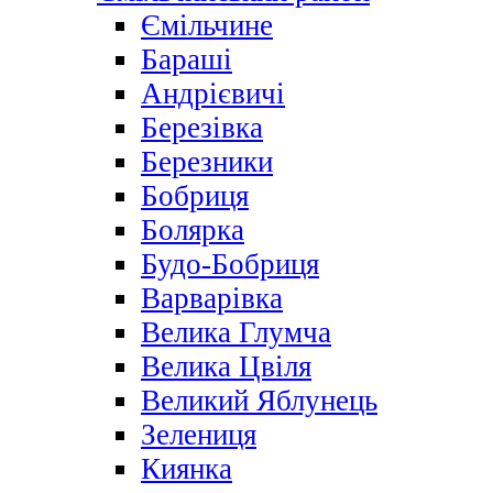
Ємільчине
Бараші
Андрієвичі
Березівка
Березники
Бобриця
Болярка
Будо-Бобриця
Варварівка
Велика Глумча
Велика Цвіля
Великий Яблунець
Зелениця
Киянка