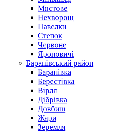
Мостове
Нехворощ
Павелки
Степок
Червоне
Яроповичі
Баранівський район
Баранівка
Берестівка
Вірля
Дібрівка
Довбиш
Жари
Зеремля