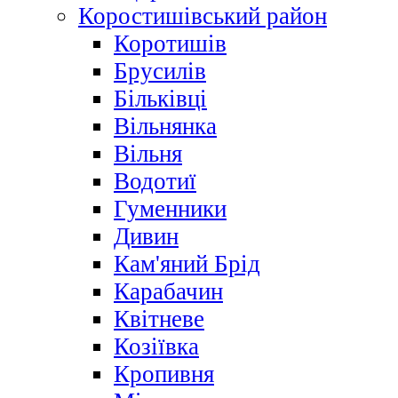
Коростишівський район
Коротишів
Брусилів
Більківці
Вільнянка
Вільня
Водотиї
Гуменники
Дивин
Кам'яний Брід
Карабачин
Квітневе
Козіївка
Кропивня