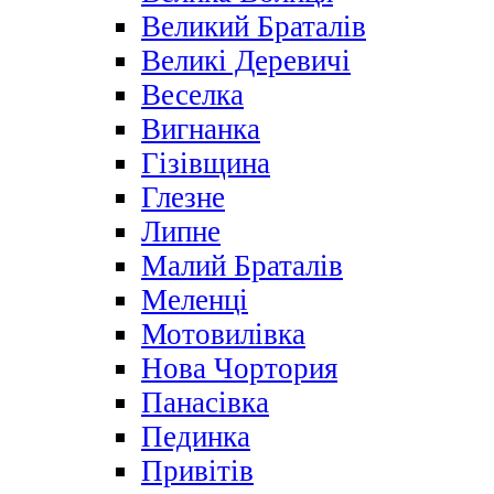
Великий Браталів
Великі Деревичі
Веселка
Вигнанка
Гізівщина
Глезне
Липне
Малий Браталів
Меленці
Мотовилівка
Нова Чортория
Панасівка
Пединка
Привітів