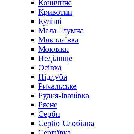
Кочичине
Кривотин
Куліші
Мала Глумча
Миколаївка
Мокляки
Неділище
Осівка
Підлуби
Рихальське
Рудня-Іванівка
Рясне
Серби
Сербо-Слобідка
Сергіївка