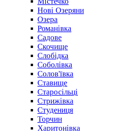
Містечко
Нові Озеряни
Озера
Романівка
Садове
Скочище
Слобідка
Соболівка
Солов'ївка
Ставище
Старосільці
Стрижівка
Студениця
Торчин
Харитонівка