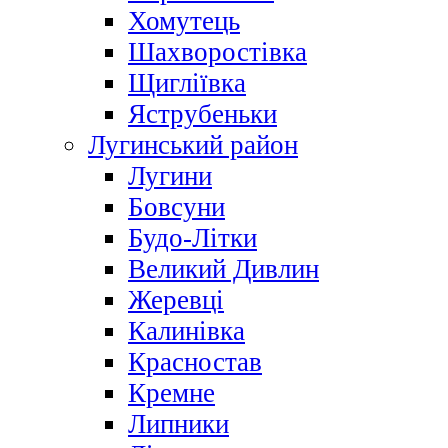
Хомутець
Шахворостівка
Щигліївка
Яструбеньки
Лугинський район
Лугини
Бовсуни
Будо-Літки
Великий Дивлин
Жеревці
Калинівка
Красностав
Кремне
Липники