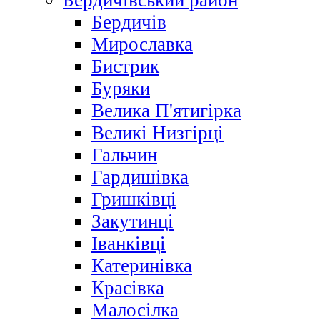
Бердичівський район
Бердичів
Мирославка
Бистрик
Буряки
Велика П'ятигірка
Великі Низгірці
Гальчин
Гардишівка
Гришківці
Закутинці
Іванківці
Катеринівка
Красівка
Малосілка