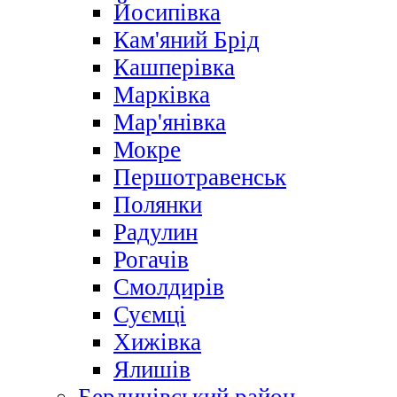
Йосипівка
Кам'яний Брід
Кашперівка
Марківка
Мар'янівка
Мокре
Першотравенськ
Полянки
Радулин
Рогачів
Смолдирів
Суємці
Хижівка
Ялишів