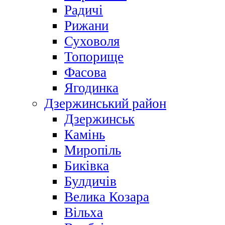
Радичі
Рижани
Суховоля
Топорище
Фасова
Ягодинка
Дзержинський район
Дзержинськ
Камінь
Миропіль
Биківка
Булдичів
Велика Козара
Вільха