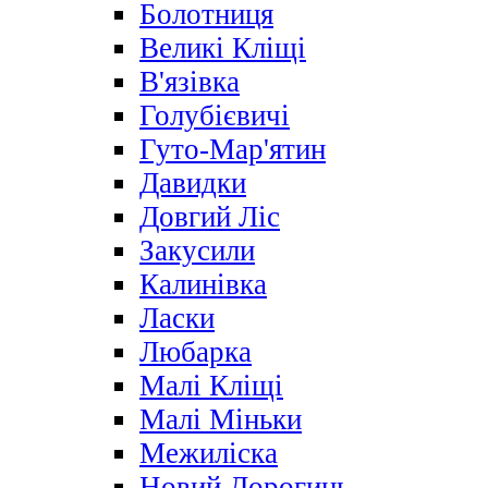
Болотниця
Великі Кліщі
В'язівка
Голубієвичі
Гуто-Мар'ятин
Давидки
Довгий Ліс
Закусили
Калинівка
Ласки
Любарка
Малі Кліщі
Малі Міньки
Межиліска
Новий Дорогинь