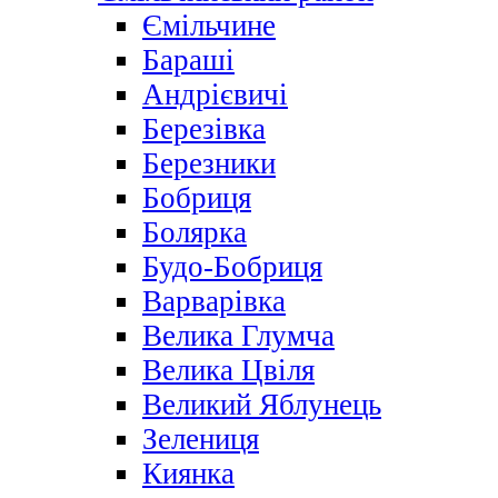
Ємільчине
Бараші
Андрієвичі
Березівка
Березники
Бобриця
Болярка
Будо-Бобриця
Варварівка
Велика Глумча
Велика Цвіля
Великий Яблунець
Зелениця
Киянка