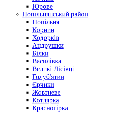
Юрове
Попільнянський район
Попільня
Корнин
Ходорків
Андрушки
Білки
Василівка
Великі Лісівці
Голуб'ятин
Єрчики
Жовтневе
Котлярка
Красногірка