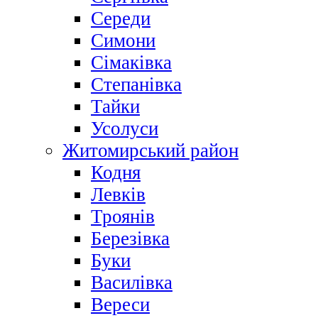
Середи
Симони
Сімаківка
Степанівка
Тайки
Усолуси
Житомирський район
Кодня
Левків
Троянів
Березівка
Буки
Василівка
Вереси