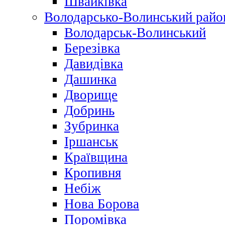
Швайківка
Володарсько-Волинський райо
Володарськ-Волинський
Березівка
Давидівка
Дашинка
Дворище
Добринь
Зубринка
Іршанськ
Краївщина
Кропивня
Небіж
Нова Борова
Поромівка