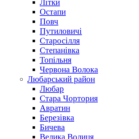
Літки
Остапи
Повч
Путиловичі
Старосілля
Степанівка
Топільня
Червона Волока
Любарський район
Любар
Стара Чортория
Авратин
Березівка
Бичева
Велика Волиця