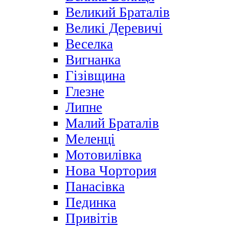
Великий Браталів
Великі Деревичі
Веселка
Вигнанка
Гізівщина
Глезне
Липне
Малий Браталів
Меленці
Мотовилівка
Нова Чортория
Панасівка
Пединка
Привітів