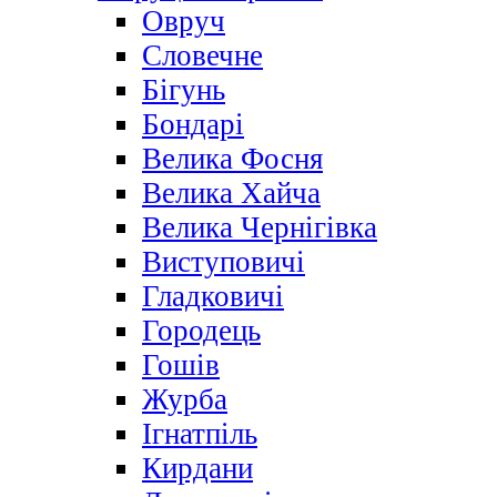
Овруч
Словечне
Бігунь
Бондарі
Велика Фосня
Велика Хайча
Велика Чернігівка
Виступовичі
Гладковичі
Городець
Гошів
Журба
Ігнатпіль
Кирдани