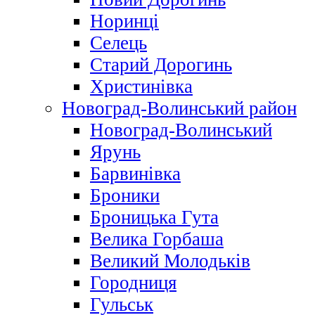
Норинці
Селець
Старий Дорогинь
Христинівка
Новоград-Волинський район
Новоград-Волинський
Ярунь
Барвинівка
Броники
Броницька Гута
Велика Горбаша
Великий Молодьків
Городниця
Гульськ