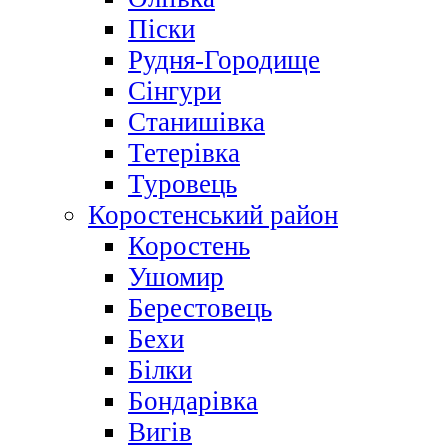
Піски
Рудня-Городище
Сінгури
Станишівка
Тетерівка
Туровець
Коростенський район
Коростень
Ушомир
Берестовець
Бехи
Білки
Бондарівка
Вигів