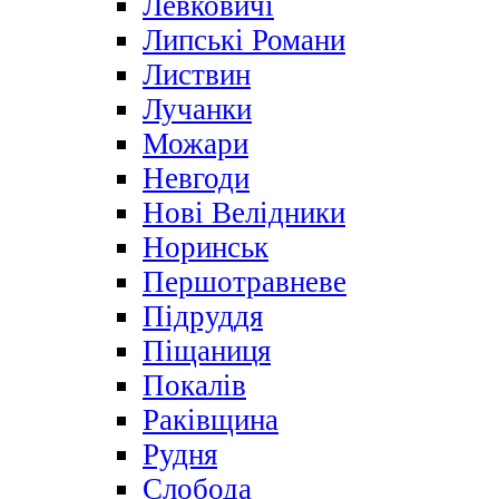
Левковичі
Липські Романи
Листвин
Лучанки
Можари
Невгоди
Нові Велідники
Норинськ
Першотравневе
Підруддя
Піщаниця
Покалів
Раківщина
Рудня
Слобода