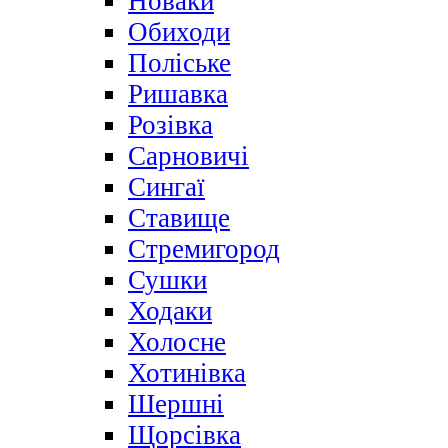
Новаки
Обиходи
Поліське
Ришавка
Розівка
Сарновичі
Сингаї
Ставище
Стремигород
Сушки
Ходаки
Холосне
Хотинівка
Шершні
Щорсівка