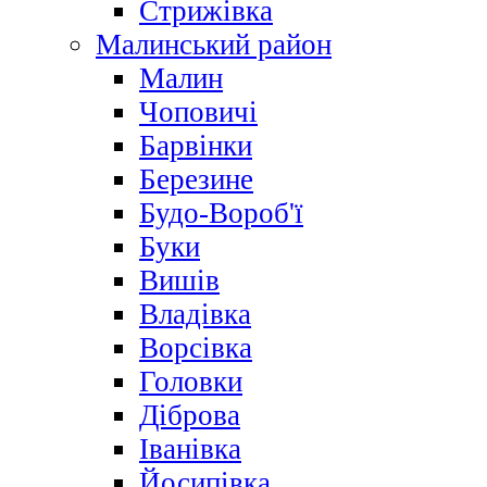
Стрижівка
Малинський район
Малин
Чоповичі
Барвінки
Березине
Будо-Вороб'ї
Буки
Вишів
Владівка
Ворсівка
Головки
Діброва
Іванівка
Йосипівка