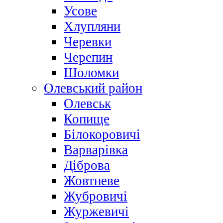
Усове
Хлупляни
Черевки
Черепин
Шоломки
Олевський район
Олевськ
Копище
Білокоровичі
Варварівка
Діброва
Жовтневе
Жубровичі
Журжевичі