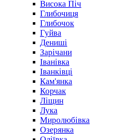
Висока Піч
Глибочиця
Глибочок
Гуйва
Дениші
Зарічани
Іванівка
Іванківці
Кам'янка
Корчак
Ліщин
Лука
Миролюбівка
Озерянка
Оліївка