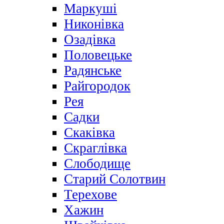
Маркуші
Никонівка
Озадівка
Половецьке
Радянське
Райгородок
Рея
Садки
Скаківка
Скраглівка
Слободище
Старий Солотвин
Терехове
Хажин