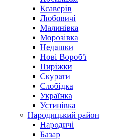
Ксаверів
Любовичі
Малинівка
Морозівка
Недашки
Нові Вороб'ї
Пиріжки
Скурати
Слобідка
Українка
Устинівка
Народицький район
Народичі
Базар