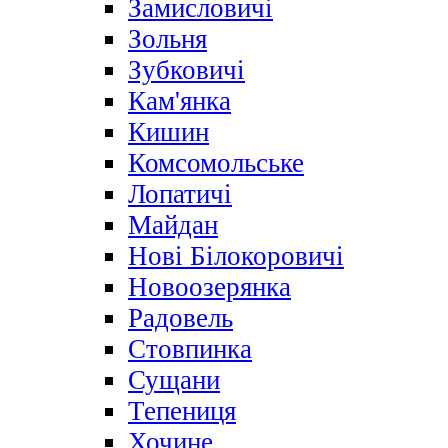
Замисловичі
Зольня
Зубковичі
Кам'янка
Кишин
Комсомольське
Лопатичі
Майдан
Нові Білокоровичі
Новоозерянка
Радовель
Стовпинка
Сущани
Тепениця
Хочине