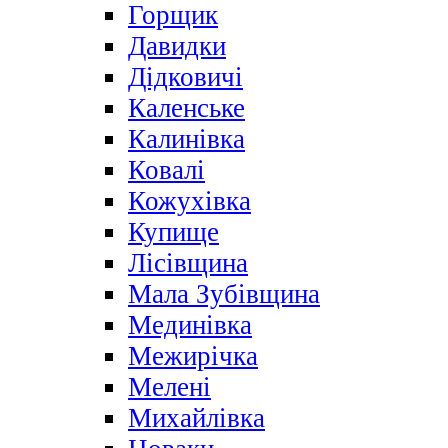
Горщик
Давидки
Дідковичі
Каленське
Калинівка
Ковалі
Кожухівка
Купище
Лісівщина
Мала Зубівщина
Мединівка
Межирічка
Мелені
Михайлівка