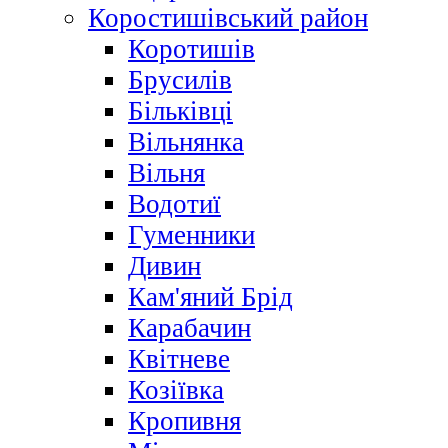
Коростишівський район
Коротишів
Брусилів
Більківці
Вільнянка
Вільня
Водотиї
Гуменники
Дивин
Кам'яний Брід
Карабачин
Квітневе
Козіївка
Кропивня