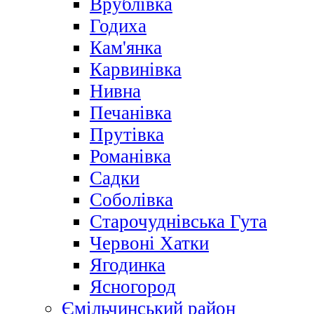
Врублівка
Годиха
Кам'янка
Карвинівка
Нивна
Печанівка
Прутівка
Романівка
Садки
Соболівка
Старочуднівська Гута
Червоні Хатки
Ягодинка
Ясногород
Ємільчинський район