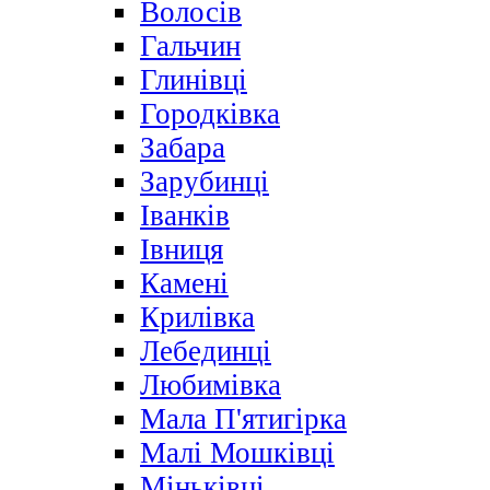
Волосів
Гальчин
Глинівці
Городківка
Забара
Зарубинці
Іванків
Івниця
Камені
Крилівка
Лебединці
Любимівка
Мала П'ятигірка
Малі Мошківці
Міньківці