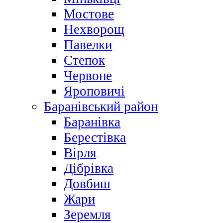
Мостове
Нехворощ
Павелки
Степок
Червоне
Яроповичі
Баранівський район
Баранівка
Берестівка
Вірля
Дібрівка
Довбиш
Жари
Зеремля