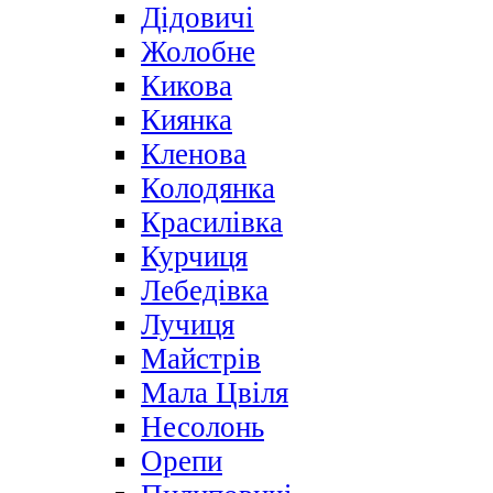
Дідовичі
Жолобне
Кикова
Киянка
Кленова
Колодянка
Красилівка
Курчиця
Лебедівка
Лучиця
Майстрів
Мала Цвіля
Несолонь
Орепи