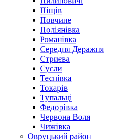
Пилиповичі
Піщів
Повчине
Поліянівка
Романівка
Середня Деражня
Стриєва
Сусли
Теснівка
Токарів
Тупальці
Федорівка
Червона Воля
Чижівка
Овруцький район